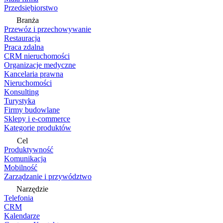
Przedsiębiorstwo
Branża
Przewóz i przechowywanie
Restauracja
Praca zdalna
CRM nieruchomości
Organizacje medyczne
Kancelaria prawna
Nieruchomości
Konsulting
Turystyka
Firmy budowlane
Sklepy i e-commerce
Kategorie produktów
Cel
Produktywność
Komunikacja
Mobilność
Zarządzanie i przywództwo
Narzędzie
Telefonia
CRM
Kalendarze