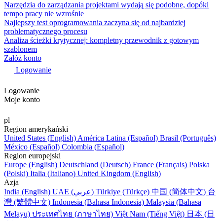
Narzędzia do zarządzania projektami wydają się podobne, dopóki
tempo pracy nie wzrośnie
Najlepszy test oprogramowania zaczyna się od najbardziej
problematycznego procesu
Analiza ścieżki krytycznej: kompletny przewodnik z gotowym
szablonem
Załóż konto
Logowanie
Logowanie
Moje konto
pl
Region amerykański
United States (English)
América Latina (Español)
Brasil (Português)
México (Español)
Colombia (Español)
Region europejski
Europe (English)
Deutschland (Deutsch)
France (Français)
Polska
(Polski)
Italia (Italiano)
United Kingdom (English)
Azja
India (English)
UAE (عربي)
Türkiye (Türkçe)
中国 (简体中文)
台
灣 (繁體中文)
Indonesia (Bahasa Indonesia)
Malaysia (Bahasa
Melayu)
ประเทศไทย (ภาษาไทย)
Việt Nam (Tiếng Việt)
日本 (日