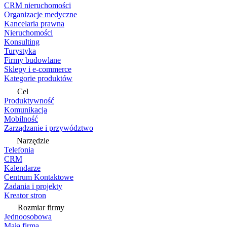
CRM nieruchomości
Organizacje medyczne
Kancelaria prawna
Nieruchomości
Konsulting
Turystyka
Firmy budowlane
Sklepy i e-commerce
Kategorie produktów
Cel
Produktywność
Komunikacja
Mobilność
Zarządzanie i przywództwo
Narzędzie
Telefonia
CRM
Kalendarze
Centrum Kontaktowe
Zadania i projekty
Kreator stron
Rozmiar firmy
Jednoosobowa
Mała firma