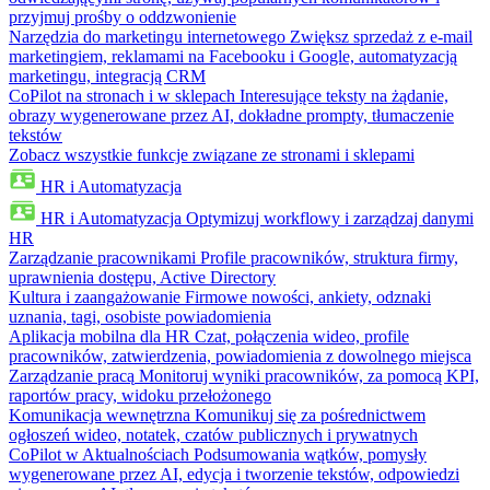
przyjmuj prośby o oddzwonienie
Narzędzia do marketingu internetowego
Zwiększ sprzedaż z e-mail
marketingiem, reklamami na Facebooku i Google, automatyzacją
marketingu, integracją CRM
CoPilot na stronach i w sklepach
Interesujące teksty na żądanie,
obrazy wygenerowane przez AI, dokładne prompty, tłumaczenie
tekstów
Zobacz wszystkie funkcje związane ze stronami i sklepami
HR i Automatyzacja
HR i Automatyzacja
Optymizuj workflowy i zarządzaj danymi
HR
Zarządzanie pracownikami
Profile pracowników, struktura firmy,
uprawnienia dostępu, Active Directory
Kultura i zaangażowanie
Firmowe nowości, ankiety, odznaki
uznania, tagi, osobiste powiadomienia
Aplikacja mobilna dla HR
Czat, połączenia wideo, profile
pracowników, zatwierdzenia, powiadomienia z dowolnego miejsca
Zarządzanie pracą
Monitoruj wyniki pracowników, za pomocą KPI,
raportów pracy, widoku przełożonego
Komunikacja wewnętrzna
Komunikuj się za pośrednictwem
ogłoszeń wideo, notatek, czatów publicznych i prywatnych
CoPilot w Aktualnościach
Podsumowania wątków, pomysły
wygenerowane przez AI, edycja i tworzenie tekstów, odpowiedzi