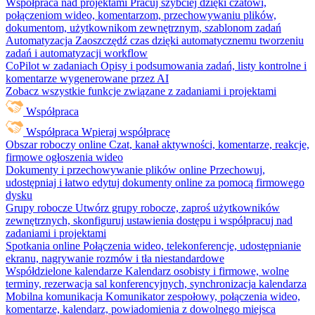
Współpraca nad projektami
Pracuj szybciej dzięki czatowi,
połączeniom wideo, komentarzom, przechowywaniu plików,
dokumentom, użytkownikom zewnętrznym, szablonom zadań
Automatyzacja
Zaoszczędź czas dzięki automatycznemu tworzeniu
zadań i automatyzacji workflow
CoPilot w zadaniach
Opisy i podsumowania zadań, listy kontrolne i
komentarze wygenerowane przez AI
Zobacz wszystkie funkcje związane z zadaniami i projektami
Współpraca
Współpraca
Wpieraj współpracę
Obszar roboczy online
Czat, kanał aktywności, komentarze, reakcje,
firmowe ogłoszenia wideo
Dokumenty i przechowywanie plików online
Przechowuj,
udostępniaj i łatwo edytuj dokumenty online za pomocą firmowego
dysku
Grupy robocze
Utwórz grupy robocze, zaproś użytkowników
zewnętrznych, skonfiguruj ustawienia dostępu i współpracuj nad
zadaniami i projektami
Spotkania online
Połączenia wideo, telekonferencje, udostępnianie
ekranu, nagrywanie rozmów i tła niestandardowe
Współdzielone kalendarze
Kalendarz osobisty i firmowe, wolne
terminy, rezerwacja sal konferencyjnych, synchronizacja kalendarza
Mobilna komunikacja
Komunikator zespołowy, połączenia wideo,
komentarze, kalendarz, powiadomienia z dowolnego miejsca