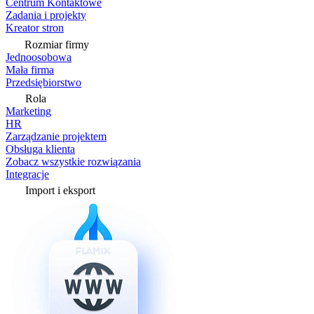
Centrum Kontaktowe
Zadania i projekty
Kreator stron
Rozmiar firmy
Jednoosobowa
Mała firma
Przedsiębiorstwo
Rola
Marketing
HR
Zarządzanie projektem
Obsługa klienta
Zobacz wszystkie rozwiązania
Integracje
Import i eksport