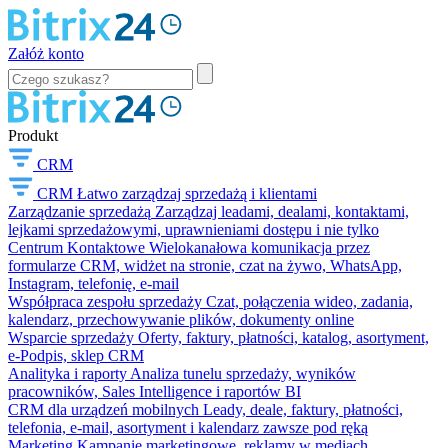
Załóż konto
Produkt
CRM
CRM
Łatwo zarządzaj sprzedażą i klientami
Zarządzanie sprzedażą
Zarządzaj leadami, dealami, kontaktami,
lejkami sprzedażowymi, uprawnieniami dostępu i nie tylko
Centrum Kontaktowe
Wielokanałowa komunikacja przez
formularze CRM, widżet na stronie, czat na żywo, WhatsApp,
Instagram, telefonię, e-mail
Współpraca zespołu sprzedaży
Czat, połączenia wideo, zadania,
kalendarz, przechowywanie plików, dokumenty online
Wsparcie sprzedaży
Oferty, faktury, płatności, katalog, asortyment,
e-Podpis, sklep CRM
Analityka i raporty
Analiza tunelu sprzedaży, wyników
pracowników, Sales Intelligence i raportów BI
CRM dla urządzeń mobilnych
Leady, deale, faktury, płatności,
telefonia, e-mail, asortyment i kalendarz zawsze pod ręką
Marketing
Kampanie marketingowe, reklamy w mediach