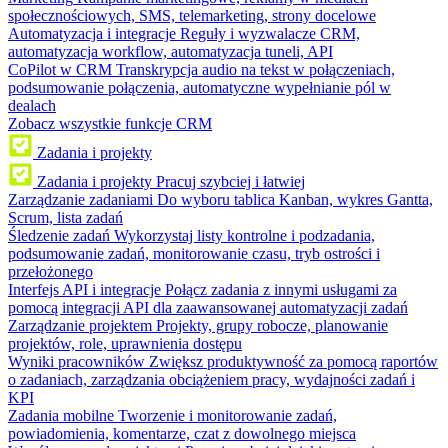
społecznościowych, SMS, telemarketing, strony docelowe
Automatyzacja i integracje
Reguły i wyzwalacze CRM,
automatyzacja workflow, automatyzacja tuneli, API
CoPilot w CRM
Transkrypcja audio na tekst w połączeniach,
podsumowanie połączenia, automatyczne wypełnianie pól w
dealach
Zobacz wszystkie funkcje CRM
Zadania i projekty
Zadania i projekty
Pracuj szybciej i łatwiej
Zarządzanie zadaniami
Do wyboru tablica Kanban, wykres Gantta,
Scrum, lista zadań
Śledzenie zadań
Wykorzystaj listy kontrolne i podzadania,
podsumowanie zadań, monitorowanie czasu, tryb ostrości i
przełożonego
Interfejs API i integracje
Połącz zadania z innymi usługami za
pomocą integracji API dla zaawansowanej automatyzacji zadań
Zarządzanie projektem
Projekty, grupy robocze, planowanie
projektów, role, uprawnienia dostępu
Wyniki pracowników
Zwiększ produktywność za pomocą raportów
o zadaniach, zarządzania obciążeniem pracy, wydajności zadań i
KPI
Zadania mobilne
Tworzenie i monitorowanie zadań,
powiadomienia, komentarze, czat z dowolnego miejsca