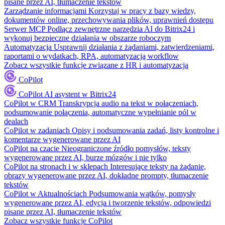
pisane przez AI, tłumaczenie tekstów
Zarządzanie informacjami
Korzystaj w pracy z bazy wiedzy,
dokumentów online, przechowywania plików, uprawnień dostępu
Serwer MCP
Podłącz zewnętrzne narzędzia AI do Bitrix24 i
wykonuj bezpieczne działania w obszarze roboczym
Automatyzacja
Usprawnij działania z żądaniami, zatwierdzeniami,
raportami o wydatkach, RPA, automatyzacją workflow
Zobacz wszystkie funkcje związane z HR i automatyzacją
CoPilot
CoPilot
AI asystent w Bitrix24
CoPilot w CRM
Transkrypcja audio na tekst w połączeniach,
podsumowanie połączenia, automatyczne wypełnianie pól w
dealach
CoPilot w zadaniach
Opisy i podsumowania zadań, listy kontrolne i
komentarze wygenerowane przez AI
CoPilot na czacie
Nieograniczone źródło pomysłów, teksty
wygenerowane przez AI, burze mózgów i nie tylko
CoPilot na stronach i w sklepach
Interesujące teksty na żądanie,
obrazy wygenerowane przez AI, dokładne prompty, tłumaczenie
tekstów
CoPilot w Aktualnościach
Podsumowania wątków, pomysły
wygenerowane przez AI, edycja i tworzenie tekstów, odpowiedzi
pisane przez AI, tłumaczenie tekstów
Zobacz wszystkie funkcje CoPilot