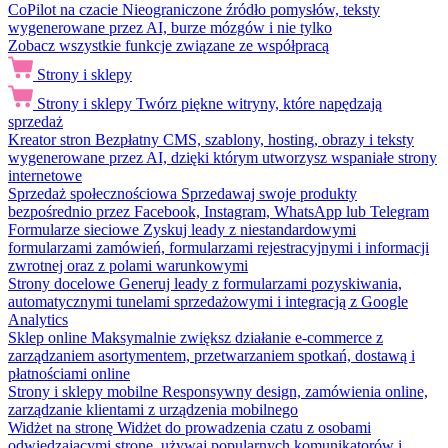
CoPilot na czacie
Nieograniczone źródło pomysłów, teksty
wygenerowane przez AI, burze mózgów i nie tylko
Zobacz wszystkie funkcje związane ze współpracą
Strony i sklepy
Strony i sklepy
Twórz piękne witryny, które napędzają
sprzedaż
Kreator stron
Bezpłatny CMS, szablony, hosting, obrazy i teksty
wygenerowane przez AI, dzięki którym utworzysz wspaniałe strony
internetowe
Sprzedaż społecznościowa
Sprzedawaj swoje produkty
bezpośrednio przez Facebook, Instagram, WhatsApp lub Telegram
Formularze sieciowe
Zyskuj leady z niestandardowymi
formularzami zamówień, formularzami rejestracyjnymi i informacji
zwrotnej oraz z polami warunkowymi
Strony docelowe
Generuj leady z formularzami pozyskiwania,
automatycznymi tunelami sprzedażowymi i integracją z Google
Analytics
Sklep online
Maksymalnie zwiększ działanie e-commerce z
zarządzaniem asortymentem, przetwarzaniem spotkań, dostawą i
płatnościami online
Strony i sklepy mobilne
Responsywny design, zamówienia online,
zarządzanie klientami z urządzenia mobilnego
Widżet na stronę
Widżet do prowadzenia czatu z osobami
odwiedzającymi stronę, używaj popularnych komunikatorów i