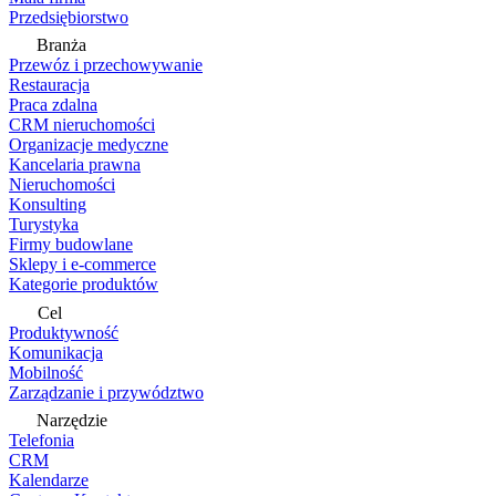
Przedsiębiorstwo
Branża
Przewóz i przechowywanie
Restauracja
Praca zdalna
CRM nieruchomości
Organizacje medyczne
Kancelaria prawna
Nieruchomości
Konsulting
Turystyka
Firmy budowlane
Sklepy i e-commerce
Kategorie produktów
Cel
Produktywność
Komunikacja
Mobilność
Zarządzanie i przywództwo
Narzędzie
Telefonia
CRM
Kalendarze