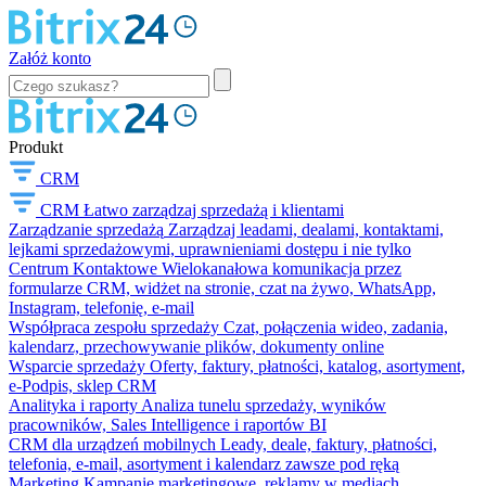
Załóż konto
Produkt
CRM
CRM
Łatwo zarządzaj sprzedażą i klientami
Zarządzanie sprzedażą
Zarządzaj leadami, dealami, kontaktami,
lejkami sprzedażowymi, uprawnieniami dostępu i nie tylko
Centrum Kontaktowe
Wielokanałowa komunikacja przez
formularze CRM, widżet na stronie, czat na żywo, WhatsApp,
Instagram, telefonię, e-mail
Współpraca zespołu sprzedaży
Czat, połączenia wideo, zadania,
kalendarz, przechowywanie plików, dokumenty online
Wsparcie sprzedaży
Oferty, faktury, płatności, katalog, asortyment,
e-Podpis, sklep CRM
Analityka i raporty
Analiza tunelu sprzedaży, wyników
pracowników, Sales Intelligence i raportów BI
CRM dla urządzeń mobilnych
Leady, deale, faktury, płatności,
telefonia, e-mail, asortyment i kalendarz zawsze pod ręką
Marketing
Kampanie marketingowe, reklamy w mediach