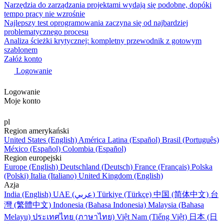
Narzędzia do zarządzania projektami wydają się podobne, dopóki
tempo pracy nie wzrośnie
Najlepszy test oprogramowania zaczyna się od najbardziej
problematycznego procesu
Analiza ścieżki krytycznej: kompletny przewodnik z gotowym
szablonem
Załóż konto
Logowanie
Logowanie
Moje konto
pl
Region amerykański
United States (English)
América Latina (Español)
Brasil (Português)
México (Español)
Colombia (Español)
Region europejski
Europe (English)
Deutschland (Deutsch)
France (Français)
Polska
(Polski)
Italia (Italiano)
United Kingdom (English)
Azja
India (English)
UAE (عربي)
Türkiye (Türkçe)
中国 (简体中文)
台
灣 (繁體中文)
Indonesia (Bahasa Indonesia)
Malaysia (Bahasa
Melayu)
ประเทศไทย (ภาษาไทย)
Việt Nam (Tiếng Việt)
日本 (日