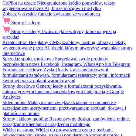
CoPilot na czacie
Nieograniczone źródło pomysłów, teksty
wygenerowane przez AI, burze mózgów i nie tylko
Zobacz wszystkie funkcje związane ze współpracą
Strony i sklepy
Strony i sklepy
Twórz piękne witryny, które napędzają
sprzedaż
Kreator stron
Bezpłatny CMS, szablony, hosting, obrazy i teksty
wygenerowane przez AI, dzięki którym utworzysz wspaniałe strony
internetowe
Sprzedaż społecznościowa
Sprzedawaj swoje produkty
bezpośrednio przez Facebook, Instagram, WhatsApp lub Telegram
Formularze sieciowe
Zyskuj leady z niestandardowymi
formularzami zamówień, formularzami rejestracyjnymi i informacji
zwrotnej oraz z polami warunkowymi
Strony docelowe
Generuj leady z formularzami pozyskiwania,
automatycznymi tunelami sprzedażowymi i integracją z Google
Analytics
Sklep online
Maksymalnie zwiększ działanie e-commerce z
zarządzaniem asortymentem, przetwarzaniem spotkań, dostawą i
płatnościami online
Strony i sklepy mobilne
Responsywny design, zamówienia online,
zarządzanie klientami z urządzenia mobilnego
Widżet na stronę
Widżet do prowadzenia czatu z osobami
odwiedzającymi stronę, używaj popularnych komunikatorów i