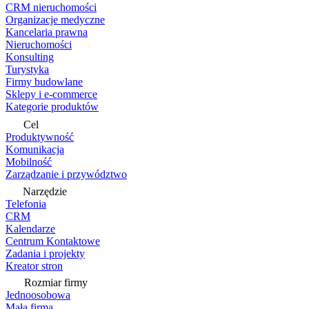
CRM nieruchomości
Organizacje medyczne
Kancelaria prawna
Nieruchomości
Konsulting
Turystyka
Firmy budowlane
Sklepy i e-commerce
Kategorie produktów
Cel
Produktywność
Komunikacja
Mobilność
Zarządzanie i przywództwo
Narzędzie
Telefonia
CRM
Kalendarze
Centrum Kontaktowe
Zadania i projekty
Kreator stron
Rozmiar firmy
Jednoosobowa
Mała firma