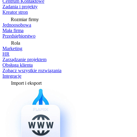
Centrum Kontaktowe
Zadania i projekty
Kreator stron
Rozmiar firmy
Jednoosobowa
Mała firma
Przedsiębiorstwo
Rola
Marketing
HR
Zarządzanie projektem
Obsługa klienta
Zobacz wszystkie rozwiązania
Integracje
Import i eksport