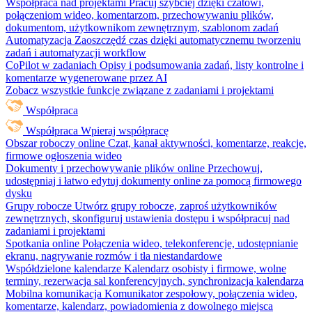
Współpraca nad projektami
Pracuj szybciej dzięki czatowi,
połączeniom wideo, komentarzom, przechowywaniu plików,
dokumentom, użytkownikom zewnętrznym, szablonom zadań
Automatyzacja
Zaoszczędź czas dzięki automatycznemu tworzeniu
zadań i automatyzacji workflow
CoPilot w zadaniach
Opisy i podsumowania zadań, listy kontrolne i
komentarze wygenerowane przez AI
Zobacz wszystkie funkcje związane z zadaniami i projektami
Współpraca
Współpraca
Wpieraj współpracę
Obszar roboczy online
Czat, kanał aktywności, komentarze, reakcje,
firmowe ogłoszenia wideo
Dokumenty i przechowywanie plików online
Przechowuj,
udostępniaj i łatwo edytuj dokumenty online za pomocą firmowego
dysku
Grupy robocze
Utwórz grupy robocze, zaproś użytkowników
zewnętrznych, skonfiguruj ustawienia dostępu i współpracuj nad
zadaniami i projektami
Spotkania online
Połączenia wideo, telekonferencje, udostępnianie
ekranu, nagrywanie rozmów i tła niestandardowe
Współdzielone kalendarze
Kalendarz osobisty i firmowe, wolne
terminy, rezerwacja sal konferencyjnych, synchronizacja kalendarza
Mobilna komunikacja
Komunikator zespołowy, połączenia wideo,
komentarze, kalendarz, powiadomienia z dowolnego miejsca