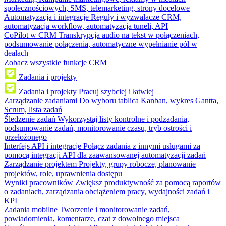
społecznościowych, SMS, telemarketing, strony docelowe
Automatyzacja i integracje
Reguły i wyzwalacze CRM,
automatyzacja workflow, automatyzacja tuneli, API
CoPilot w CRM
Transkrypcja audio na tekst w połączeniach,
podsumowanie połączenia, automatyczne wypełnianie pól w
dealach
Zobacz wszystkie funkcje CRM
Zadania i projekty
Zadania i projekty
Pracuj szybciej i łatwiej
Zarządzanie zadaniami
Do wyboru tablica Kanban, wykres Gantta,
Scrum, lista zadań
Śledzenie zadań
Wykorzystaj listy kontrolne i podzadania,
podsumowanie zadań, monitorowanie czasu, tryb ostrości i
przełożonego
Interfejs API i integracje
Połącz zadania z innymi usługami za
pomocą integracji API dla zaawansowanej automatyzacji zadań
Zarządzanie projektem
Projekty, grupy robocze, planowanie
projektów, role, uprawnienia dostępu
Wyniki pracowników
Zwiększ produktywność za pomocą raportów
o zadaniach, zarządzania obciążeniem pracy, wydajności zadań i
KPI
Zadania mobilne
Tworzenie i monitorowanie zadań,
powiadomienia, komentarze, czat z dowolnego miejsca