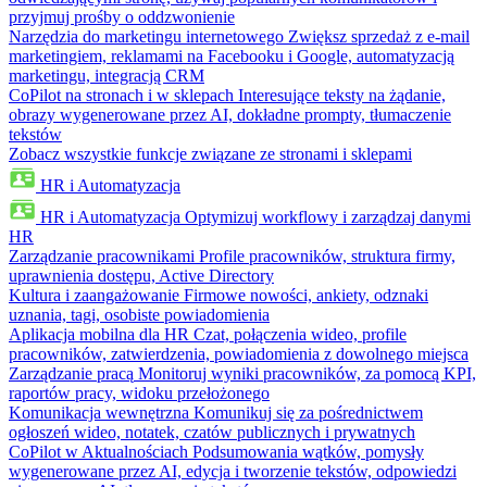
przyjmuj prośby o oddzwonienie
Narzędzia do marketingu internetowego
Zwiększ sprzedaż z e-mail
marketingiem, reklamami na Facebooku i Google, automatyzacją
marketingu, integracją CRM
CoPilot na stronach i w sklepach
Interesujące teksty na żądanie,
obrazy wygenerowane przez AI, dokładne prompty, tłumaczenie
tekstów
Zobacz wszystkie funkcje związane ze stronami i sklepami
HR i Automatyzacja
HR i Automatyzacja
Optymizuj workflowy i zarządzaj danymi
HR
Zarządzanie pracownikami
Profile pracowników, struktura firmy,
uprawnienia dostępu, Active Directory
Kultura i zaangażowanie
Firmowe nowości, ankiety, odznaki
uznania, tagi, osobiste powiadomienia
Aplikacja mobilna dla HR
Czat, połączenia wideo, profile
pracowników, zatwierdzenia, powiadomienia z dowolnego miejsca
Zarządzanie pracą
Monitoruj wyniki pracowników, za pomocą KPI,
raportów pracy, widoku przełożonego
Komunikacja wewnętrzna
Komunikuj się za pośrednictwem
ogłoszeń wideo, notatek, czatów publicznych i prywatnych
CoPilot w Aktualnościach
Podsumowania wątków, pomysły
wygenerowane przez AI, edycja i tworzenie tekstów, odpowiedzi