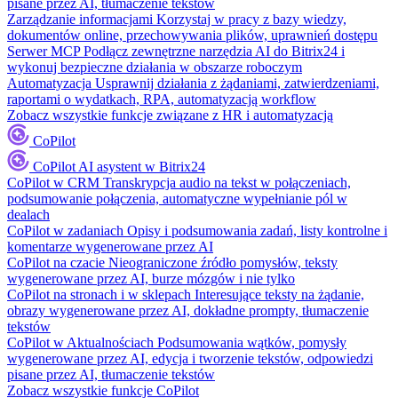
pisane przez AI, tłumaczenie tekstów
Zarządzanie informacjami
Korzystaj w pracy z bazy wiedzy,
dokumentów online, przechowywania plików, uprawnień dostępu
Serwer MCP
Podłącz zewnętrzne narzędzia AI do Bitrix24 i
wykonuj bezpieczne działania w obszarze roboczym
Automatyzacja
Usprawnij działania z żądaniami, zatwierdzeniami,
raportami o wydatkach, RPA, automatyzacją workflow
Zobacz wszystkie funkcje związane z HR i automatyzacją
CoPilot
CoPilot
AI asystent w Bitrix24
CoPilot w CRM
Transkrypcja audio na tekst w połączeniach,
podsumowanie połączenia, automatyczne wypełnianie pól w
dealach
CoPilot w zadaniach
Opisy i podsumowania zadań, listy kontrolne i
komentarze wygenerowane przez AI
CoPilot na czacie
Nieograniczone źródło pomysłów, teksty
wygenerowane przez AI, burze mózgów i nie tylko
CoPilot na stronach i w sklepach
Interesujące teksty na żądanie,
obrazy wygenerowane przez AI, dokładne prompty, tłumaczenie
tekstów
CoPilot w Aktualnościach
Podsumowania wątków, pomysły
wygenerowane przez AI, edycja i tworzenie tekstów, odpowiedzi
pisane przez AI, tłumaczenie tekstów
Zobacz wszystkie funkcje CoPilot