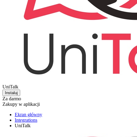
UniTalk
Instaluj
Za darmo
Zakupy w aplikacji
Ekran główny
Integrations
UniTalk