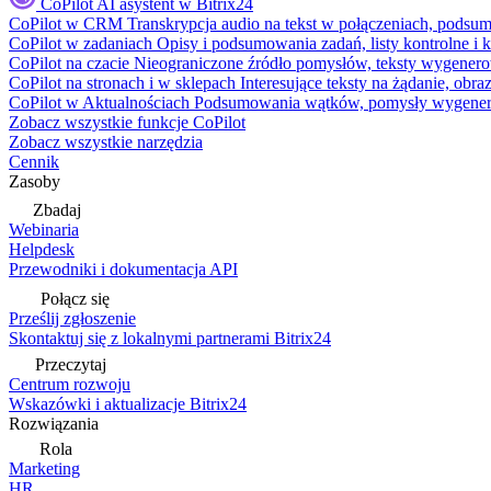
CoPilot
AI asystent w Bitrix24
CoPilot w CRM
Transkrypcja audio na tekst w połączeniach, podsu
CoPilot w zadaniach
Opisy i podsumowania zadań, listy kontrolne 
CoPilot na czacie
Nieograniczone źródło pomysłów, teksty wygenero
CoPilot na stronach i w sklepach
Interesujące teksty na żądanie, ob
CoPilot w Aktualnościach
Podsumowania wątków, pomysły wygenerowa
Zobacz wszystkie funkcje CoPilot
Zobacz wszystkie narzędzia
Cennik
Zasoby
Zbadaj
Webinaria
Helpdesk
Przewodniki i dokumentacja API
Połącz się
Prześlij zgłoszenie
Skontaktuj się z lokalnymi partnerami Bitrix24
Przeczytaj
Centrum rozwoju
Wskazówki i aktualizacje Bitrix24
Rozwiązania
Rola
Marketing
HR