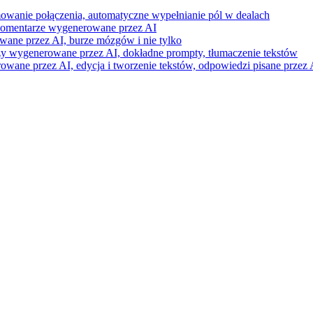
mowanie połączenia, automatyczne wypełnianie pól w dealach
i komentarze wygenerowane przez AI
wane przez AI, burze mózgów i nie tylko
razy wygenerowane przez AI, dokładne prompty, tłumaczenie tekstów
ne przez AI, edycja i tworzenie tekstów, odpowiedzi pisane przez A