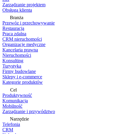
Zarządzanie projektem
Obsługa klienta
Branża
Przewóz i przechowywanie
Restauracja
Praca zdalna
CRM nieruchomości
Organizacje medyczne
Kancelaria prawna
Nieruchomości
Konsulting
Turystyka
Firmy budowlane
Sklepy i e-commerce
Kategorie produktów
Cel
Produktywność
Komunikacja
Mobilność
Zarządzanie i przywództwo
Narzędzie
Telefonia
CRM