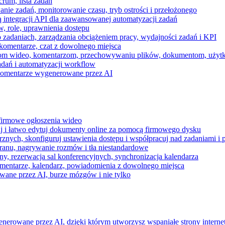
rum, lista zadań
nie zadań, monitorowanie czasu, tryb ostrości i przełożonego
 integracji API dla zaawansowanej automatyzacji zadań
w, role, uprawnienia dostępu
zadaniach, zarządzania obciążeniem pracy, wydajności zadań i KPI
komentarze, czat z dowolnego miejsca
zeniom wideo, komentarzom, przechowywaniu plików, dokumentom, uż
dań i automatyzacji workflow
i komentarze wygenerowane przez AI
 firmowe ogłoszenia wideo
j i łatwo edytuj dokumenty online za pomocą firmowego dysku
nych, skonfiguruj ustawienia dostępu i współpracuj nad zadaniami i 
kranu, nagrywanie rozmów i tła niestandardowe
ny, rezerwacja sal konferencyjnych, synchronizacja kalendarza
mentarze, kalendarz, powiadomienia z dowolnego miejsca
wane przez AI, burze mózgów i nie tylko
enerowane przez AI, dzięki którym utworzysz wspaniałe strony intern