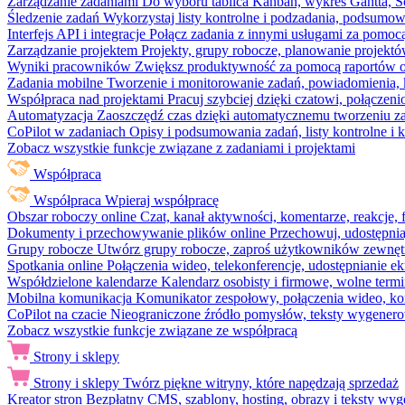
Zarządzanie zadaniami
Do wyboru tablica Kanban, wykres Gantta, Sc
Śledzenie zadań
Wykorzystaj listy kontrolne i podzadania, podsumowa
Interfejs API i integracje
Połącz zadania z innymi usługami za pomocą
Zarządzanie projektem
Projekty, grupy robocze, planowanie projektó
Wyniki pracowników
Zwiększ produktywność za pomocą raportów o 
Zadania mobilne
Tworzenie i monitorowanie zadań, powiadomienia, 
Współpraca nad projektami
Pracuj szybciej dzięki czatowi, połąc
Automatyzacja
Zaoszczędź czas dzięki automatycznemu tworzeniu za
CoPilot w zadaniach
Opisy i podsumowania zadań, listy kontrolne 
Zobacz wszystkie funkcje związane z zadaniami i projektami
Współpraca
Współpraca
Wpieraj współpracę
Obszar roboczy online
Czat, kanał aktywności, komentarze, reakcje,
Dokumenty i przechowywanie plików online
Przechowuj, udostępnia
Grupy robocze
Utwórz grupy robocze, zaproś użytkowników zewnętrz
Spotkania online
Połączenia wideo, telekonferencje, udostępnianie e
Współdzielone kalendarze
Kalendarz osobisty i firmowe, wolne termi
Mobilna komunikacja
Komunikator zespołowy, połączenia wideo, ko
CoPilot na czacie
Nieograniczone źródło pomysłów, teksty wygenero
Zobacz wszystkie funkcje związane ze współpracą
Strony i sklepy
Strony i sklepy
Twórz piękne witryny, które napędzają sprzedaż
Kreator stron
Bezpłatny CMS, szablony, hosting, obrazy i teksty wyg