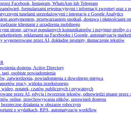
 przez Facebook, Instagram, WhatsApp lub Telegram
zamówień, formularzami rejestracyjnymi i informacji zwrotnej oraz 
tycznymi tunelami sprzedażowymi i integracją z Google Analytics
iem asortymentem, przetwarzaniem spotkań, dostawą i płatnościami on
ządzanie klientami z urządzenia mobilnego
cymi stronę, używaj popularnych komunikatorów i przyjmuj prośby o
arketingiem, reklamami na Facebooku i Google, automatyzacją market
razy wygenerowane przez AI, dokładne prompty, tłumaczenie tekstów
HR
awnienia dostępu, Active Directory
 tagi, osobiste powiadomienia
ków, zatwierdzenia, powiadomienia z dowolnego miejsca
aportów pracy, widoku przełożonego
 wideo, notatek, czatów publicznych i prywatnych
ne przez AI, edycja i tworzenie tekstów, odpowiedzi pisane przez A
ntów online, przechowywania plików, uprawnień dostępu
j bezpieczne działania w obszarze roboczym
raportami o wydatkach, RPA, automatyzacją workflow