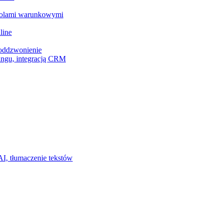
z polami warunkowymi
line
 oddzwonienie
ingu, integracją CRM
I, tłumaczenie tekstów