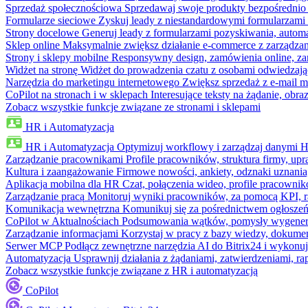
Sprzedaż społecznościowa
Sprzedawaj swoje produkty bezpośrednio
Formularze sieciowe
Zyskuj leady z niestandardowymi formularzami 
Strony docelowe
Generuj leady z formularzami pozyskiwania, automa
Sklep online
Maksymalnie zwiększ działanie e-commerce z zarządzan
Strony i sklepy mobilne
Responsywny design, zamówienia online, zar
Widżet na stronę
Widżet do prowadzenia czatu z osobami odwiedzają
Narzędzia do marketingu internetowego
Zwiększ sprzedaż z e-mail m
CoPilot na stronach i w sklepach
Interesujące teksty na żądanie, ob
Zobacz wszystkie funkcje związane ze stronami i sklepami
HR i Automatyzacja
HR i Automatyzacja
Optymizuj workflowy i zarządzaj danymi 
Zarządzanie pracownikami
Profile pracowników, struktura firmy, upr
Kultura i zaangażowanie
Firmowe nowości, ankiety, odznaki uznania,
Aplikacja mobilna dla HR
Czat, połączenia wideo, profile pracowni
Zarządzanie pracą
Monitoruj wyniki pracowników, za pomocą KPI, r
Komunikacja wewnętrzna
Komunikuj się za pośrednictwem ogłoszeń
CoPilot w Aktualnościach
Podsumowania wątków, pomysły wygenerowa
Zarządzanie informacjami
Korzystaj w pracy z bazy wiedzy, dokume
Serwer MCP
Podłącz zewnętrzne narzędzia AI do Bitrix24 i wykonu
Automatyzacja
Usprawnij działania z żądaniami, zatwierdzeniami, 
Zobacz wszystkie funkcje związane z HR i automatyzacją
CoPilot