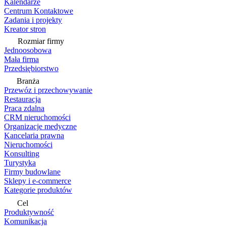
Kalendarze
Centrum Kontaktowe
Zadania i projekty
Kreator stron
Rozmiar firmy
Jednoosobowa
Mała firma
Przedsiębiorstwo
Branża
Przewóz i przechowywanie
Restauracja
Praca zdalna
CRM nieruchomości
Organizacje medyczne
Kancelaria prawna
Nieruchomości
Konsulting
Turystyka
Firmy budowlane
Sklepy i e-commerce
Kategorie produktów
Cel
Produktywność
Komunikacja