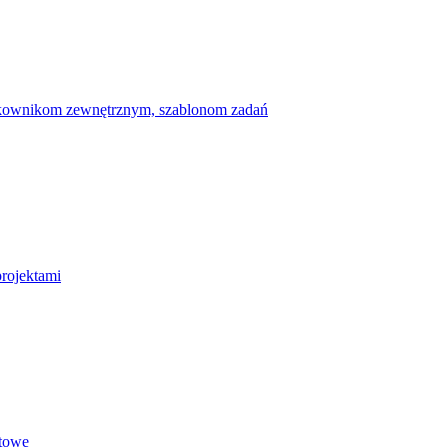
ytkownikom zewnętrznym, szablonom zadań
projektami
etowe