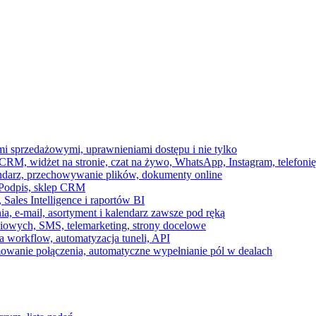
ami sprzedażowymi, uprawnieniami dostępu i nie tylko
RM, widżet na stronie, czat na żywo, WhatsApp, Instagram, telefonię
endarz, przechowywanie plików, dokumenty online
 e-Podpis, sklep CRM
ales Intelligence i raportów BI
onia, e-mail, asortyment i kalendarz zawsze pod ręką
owych, SMS, telemarketing, strony docelowe
 workflow, automatyzacja tuneli, API
mowanie połączenia, automatyczne wypełnianie pól w dealach