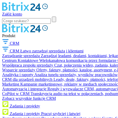
Załóż konto
Produkt
CRM
CRM
Łatwo zarządzaj sprzedażą i klientami
Zarządzanie sprzedażą
Zarządzaj leadami, dealami, kontaktami, lejk
Centrum Kontaktowe
Wielokanałowa komunikacja przez formularze C
Współpraca zespołu sprzedaży
Czat, połączenia wideo, zadania, kal
Wsparcie sprzedaży
Oferty, faktury, płatności, katalog, asortyment,
Analityka i raporty
Analiza tunelu sprzedaży, wyników pracowników, S
CRM dla urządzeń mobilnych
Leady, deale, faktury, płatności, telef
Marketing
Kampanie marketingowe, reklamy w mediach społeczności
Automatyzacja i integracje
Reguły i wyzwalacze CRM, automatyzacja
CoPilot w CRM
Transkrypcja audio na tekst w połączeniach, podsu
Zobacz wszystkie funkcje CRM
Zadania i projekty
Zadania i projekty
Pracuj szybciej i łatwiej