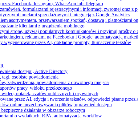
 przez Facebook, Instagram, WhatsApp lub Telegram
zamówień, formularzami rejestracyjnymi i informacji zwrotnej oraz 
tycznymi tunelami sprzedażowymi i integracją z Google Analytics
iem asortymentem, przetwarzaniem spotkań, dostawą i płatnościami on
ządzanie klientami z urządzenia mobilnego
cymi stronę, używaj popularnych komunikatorów i przyjmuj prośby o
arketingiem, reklamami na Facebooku i Google, automatyzacją market
razy wygenerowane przez AI, dokładne prompty, tłumaczenie tekstów
HR
awnienia dostępu, Active Directory
 tagi, osobiste powiadomienia
ków, zatwierdzenia, powiadomienia z dowolnego miejsca
aportów pracy, widoku przełożonego
 wideo, notatek, czatów publicznych i prywatnych
ne przez AI, edycja i tworzenie tekstów, odpowiedzi pisane przez A
ntów online, przechowywania plików, uprawnień dostępu
j bezpieczne działania w obszarze roboczym
raportami o wydatkach, RPA, automatyzacją workflow