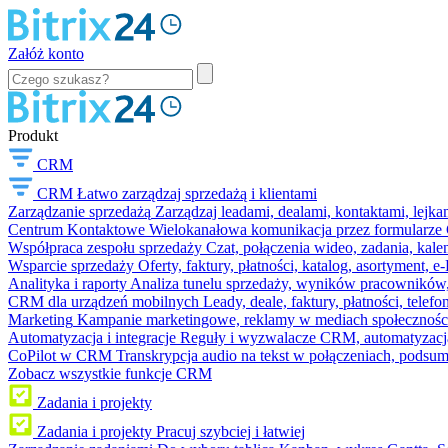
Załóż konto
Produkt
CRM
CRM
Łatwo zarządzaj sprzedażą i klientami
Zarządzanie sprzedażą
Zarządzaj leadami, dealami, kontaktami, lejk
Centrum Kontaktowe
Wielokanałowa komunikacja przez formularze C
Współpraca zespołu sprzedaży
Czat, połączenia wideo, zadania, kal
Wsparcie sprzedaży
Oferty, faktury, płatności, katalog, asortyment,
Analityka i raporty
Analiza tunelu sprzedaży, wyników pracowników, S
CRM dla urządzeń mobilnych
Leady, deale, faktury, płatności, telef
Marketing
Kampanie marketingowe, reklamy w mediach społeczności
Automatyzacja i integracje
Reguły i wyzwalacze CRM, automatyzacja
CoPilot w CRM
Transkrypcja audio na tekst w połączeniach, podsu
Zobacz wszystkie funkcje CRM
Zadania i projekty
Zadania i projekty
Pracuj szybciej i łatwiej