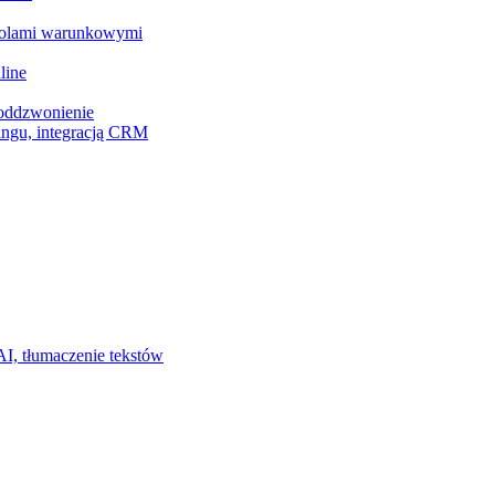
z polami warunkowymi
line
 oddzwonienie
ingu, integracją CRM
I, tłumaczenie tekstów