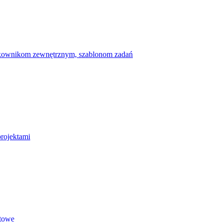
ytkownikom zewnętrznym, szablonom zadań
projektami
etowe