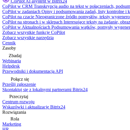
CoPilot
AI asystent w Bitrix24
CoPilot w CRM
Transkrypcja audio na tekst w połączeniach, podsu
CoPilot w zadaniach
Opisy i podsumowania zadań, listy kontrolne 
CoPilot na czacie
Nieograniczone źródło pomysłów, teksty wygenero
CoPilot na stronach i w sklepach
Interesujące teksty na żądanie, ob
CoPilot w Aktualnościach
Podsumowania wątków, pomysły wygenerowa
Zobacz wszystkie funkcje CoPilot
Zobacz wszystkie narzędzia
Cennik
Zasoby
Zbadaj
Webinaria
Helpdesk
Przewodniki i dokumentacja API
Połącz się
Prześlij zgłoszenie
Skontaktuj się z lokalnymi partnerami Bitrix24
Przeczytaj
Centrum rozwoju
Wskazówki i aktualizacje Bitrix24
Rozwiązania
Rola
Marketing
HR