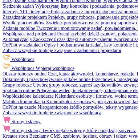
Zarządzanie zadaniami
Do wyboru tablica Kanban, wykres Gantta, Sc
Śledzenie zadań
Wykorzystaj listy kontrolne i podzadania, podsumowa
Interfejs API i integracje
Połącz zadania z innymi usługami za pomocą
Zarządzanie projektem
Projekty, grupy robocze, planowanie projektó
Wyniki pracowników
Zwiększ produktywność za pomocą raportów o 
Zadania mobilne
Tworzenie i monitorowanie zadań, powiadomienia, 
Współpraca nad projektami
Pracuj szybciej dzięki czatowi, połąc
Automatyzacja
Zaoszczędź czas dzięki automatycznemu tworzeniu za
CoPilot w zadaniach
Opisy i podsumowania zadań, listy kontrolne 
Zobacz wszystkie funkcje związane z zadaniami i projektami
Współpraca
Współpraca
Wpieraj współpracę
Obszar roboczy online
Czat, kanał aktywności, komentarze, reakcje,
Dokumenty i przechowywanie plików online
Przechowuj, udostępnia
Grupy robocze
Utwórz grupy robocze, zaproś użytkowników zewnętrz
Spotkania online
Połączenia wideo, telekonferencje, udostępnianie e
Współdzielone kalendarze
Kalendarz osobisty i firmowe, wolne termi
Mobilna komunikacja
Komunikator zespołowy, połączenia wideo, ko
CoPilot na czacie
Nieograniczone źródło pomysłów, teksty wygenero
Zobacz wszystkie funkcje związane ze współpracą
Strony i sklepy
Strony i sklepy
Twórz piękne witryny, które napędzają sprzedaż
Kreator stron
Bezpłatny CMS, szablony, hosting, obrazy i teksty wyg