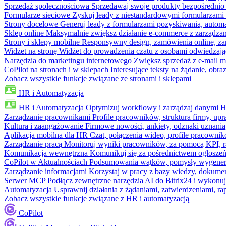
Sprzedaż społecznościowa
Sprzedawaj swoje produkty bezpośrednio
Formularze sieciowe
Zyskuj leady z niestandardowymi formularzami 
Strony docelowe
Generuj leady z formularzami pozyskiwania, automa
Sklep online
Maksymalnie zwiększ działanie e-commerce z zarządzan
Strony i sklepy mobilne
Responsywny design, zamówienia online, zar
Widżet na stronę
Widżet do prowadzenia czatu z osobami odwiedzają
Narzędzia do marketingu internetowego
Zwiększ sprzedaż z e-mail m
CoPilot na stronach i w sklepach
Interesujące teksty na żądanie, ob
Zobacz wszystkie funkcje związane ze stronami i sklepami
HR i Automatyzacja
HR i Automatyzacja
Optymizuj workflowy i zarządzaj danymi 
Zarządzanie pracownikami
Profile pracowników, struktura firmy, upr
Kultura i zaangażowanie
Firmowe nowości, ankiety, odznaki uznania,
Aplikacja mobilna dla HR
Czat, połączenia wideo, profile pracowni
Zarządzanie pracą
Monitoruj wyniki pracowników, za pomocą KPI, r
Komunikacja wewnętrzna
Komunikuj się za pośrednictwem ogłoszeń
CoPilot w Aktualnościach
Podsumowania wątków, pomysły wygenerowa
Zarządzanie informacjami
Korzystaj w pracy z bazy wiedzy, dokume
Serwer MCP
Podłącz zewnętrzne narzędzia AI do Bitrix24 i wykonu
Automatyzacja
Usprawnij działania z żądaniami, zatwierdzeniami, 
Zobacz wszystkie funkcje związane z HR i automatyzacją
CoPilot