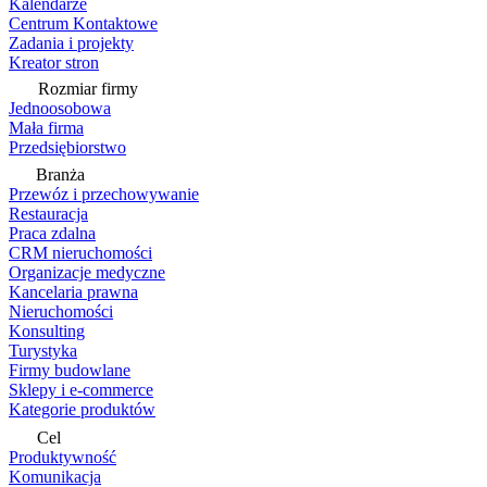
Kalendarze
Centrum Kontaktowe
Zadania i projekty
Kreator stron
Rozmiar firmy
Jednoosobowa
Mała firma
Przedsiębiorstwo
Branża
Przewóz i przechowywanie
Restauracja
Praca zdalna
CRM nieruchomości
Organizacje medyczne
Kancelaria prawna
Nieruchomości
Konsulting
Turystyka
Firmy budowlane
Sklepy i e-commerce
Kategorie produktów
Cel
Produktywność
Komunikacja