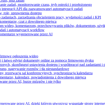
rum, lista zadań
nie zadań, monitorowanie czasu, tryb ostrości i przełożonego
 integracji API dla zaawansowanej automatyzacji zadań
w, role, uprawnienia dostępu
zadaniach, zarządzania obciążeniem pracy, wydajności zadań i KPI
komentarze, czat z dowolnego miejsca
zeniom wideo, komentarzom, przechowywaniu plików, dokumentom, uż
dań i automatyzacji workflow
i komentarze wygenerowane przez AI
 firmowe ogłoszenia wideo
j i łatwo edytuj dokumenty online za pomocą firmowego dysku
nych, skonfiguruj ustawienia dostępu i współpracuj nad zadaniami i 
kranu, nagrywanie rozmów i tła niestandardowe
ny, rezerwacja sal konferencyjnych, synchronizacja kalendarza
mentarze, kalendarz, powiadomienia z dowolnego miejsca
wane przez AI, burze mózgów i nie tylko
enerowane przez AI, dzięki którym utworzysz wspaniałe strony intern