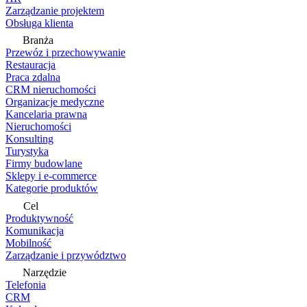
Zarządzanie projektem
Obsługa klienta
Branża
Przewóz i przechowywanie
Restauracja
Praca zdalna
CRM nieruchomości
Organizacje medyczne
Kancelaria prawna
Nieruchomości
Konsulting
Turystyka
Firmy budowlane
Sklepy i e-commerce
Kategorie produktów
Cel
Produktywność
Komunikacja
Mobilność
Zarządzanie i przywództwo
Narzędzie
Telefonia
CRM