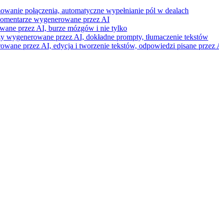
mowanie połączenia, automatyczne wypełnianie pól w dealach
i komentarze wygenerowane przez AI
wane przez AI, burze mózgów i nie tylko
razy wygenerowane przez AI, dokładne prompty, tłumaczenie tekstów
ne przez AI, edycja i tworzenie tekstów, odpowiedzi pisane przez A