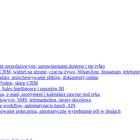
ami sprzedażowymi, uprawnieniami dostępu i nie tylko
RM, widżet na stronie, czat na żywo, WhatsApp, Instagram, telefonię
endarz, przechowywanie plików, dokumenty online
 e-Podpis, sklep CRM
ales Intelligence i raportów BI
onia, e-mail, asortyment i kalendarz zawsze pod ręką
owych, SMS, telemarketing, strony docelowe
 workflow, automatyzacja tuneli, API
mowanie połączenia, automatyczne wypełnianie pól w dealach