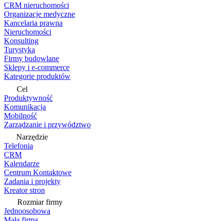
CRM nieruchomości
Organizacje medyczne
Kancelaria prawna
Nieruchomości
Konsulting
Turystyka
Firmy budowlane
Sklepy i e-commerce
Kategorie produktów
Cel
Produktywność
Komunikacja
Mobilność
Zarządzanie i przywództwo
Narzędzie
Telefonia
CRM
Kalendarze
Centrum Kontaktowe
Zadania i projekty
Kreator stron
Rozmiar firmy
Jednoosobowa
Mała firma