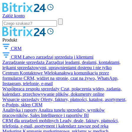
Załóż konto
Produkt
CRM
CRM
Łatwo zarządzaj sprzedażą i klientami
Zarządzanie sprzedażą
Zarządzaj leadami, dealami, kontaktami,
lejkami sprzedażowymi, uprawnieniami dostępu i nie tylko
Centrum Kontaktowe
Wielokanałowa komunikacja przez
formularze CRM, widżet na stronie, czat na żywo, WhatsApp,
Instagram, telefonię, e-mail
Współpraca zespołu sprzedaży
Czat, połączenia wideo, zadania,
kalendarz, przechowywanie plików, dokumenty online
Wsparcie sprzedaży
Oferty, faktury, płatności, katalog, asortyment,
e-Podpis, sklep CRM
Analityka i raporty
Analiza tunelu sprzedaży, wyników
pracowników, Sales Intelligence i raportów BI
CRM dla urządzeń mobilnych
Leady, deale, faktury, płatności,
telefonia, e-mail, asortyment i kalendarz zawsze pod ręką
Marketing
Kampanie marketingowe, reklamy w mediach