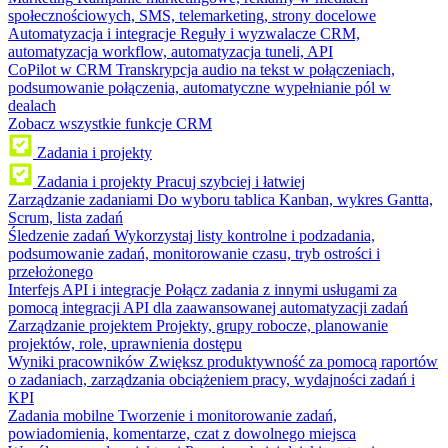
społecznościowych, SMS, telemarketing, strony docelowe
Automatyzacja i integracje
Reguły i wyzwalacze CRM,
automatyzacja workflow, automatyzacja tuneli, API
CoPilot w CRM
Transkrypcja audio na tekst w połączeniach,
podsumowanie połączenia, automatyczne wypełnianie pól w
dealach
Zobacz wszystkie funkcje CRM
Zadania i projekty
Zadania i projekty
Pracuj szybciej i łatwiej
Zarządzanie zadaniami
Do wyboru tablica Kanban, wykres Gantta,
Scrum, lista zadań
Śledzenie zadań
Wykorzystaj listy kontrolne i podzadania,
podsumowanie zadań, monitorowanie czasu, tryb ostrości i
przełożonego
Interfejs API i integracje
Połącz zadania z innymi usługami za
pomocą integracji API dla zaawansowanej automatyzacji zadań
Zarządzanie projektem
Projekty, grupy robocze, planowanie
projektów, role, uprawnienia dostępu
Wyniki pracowników
Zwiększ produktywność za pomocą raportów
o zadaniach, zarządzania obciążeniem pracy, wydajności zadań i
KPI
Zadania mobilne
Tworzenie i monitorowanie zadań,
powiadomienia, komentarze, czat z dowolnego miejsca