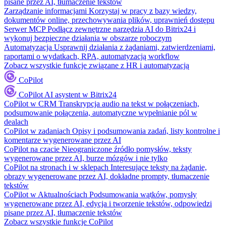
pisane przez AI, tłumaczenie tekstów
Zarządzanie informacjami
Korzystaj w pracy z bazy wiedzy,
dokumentów online, przechowywania plików, uprawnień dostępu
Serwer MCP
Podłącz zewnętrzne narzędzia AI do Bitrix24 i
wykonuj bezpieczne działania w obszarze roboczym
Automatyzacja
Usprawnij działania z żądaniami, zatwierdzeniami,
raportami o wydatkach, RPA, automatyzacją workflow
Zobacz wszystkie funkcje związane z HR i automatyzacją
CoPilot
CoPilot
AI asystent w Bitrix24
CoPilot w CRM
Transkrypcja audio na tekst w połączeniach,
podsumowanie połączenia, automatyczne wypełnianie pól w
dealach
CoPilot w zadaniach
Opisy i podsumowania zadań, listy kontrolne i
komentarze wygenerowane przez AI
CoPilot na czacie
Nieograniczone źródło pomysłów, teksty
wygenerowane przez AI, burze mózgów i nie tylko
CoPilot na stronach i w sklepach
Interesujące teksty na żądanie,
obrazy wygenerowane przez AI, dokładne prompty, tłumaczenie
tekstów
CoPilot w Aktualnościach
Podsumowania wątków, pomysły
wygenerowane przez AI, edycja i tworzenie tekstów, odpowiedzi
pisane przez AI, tłumaczenie tekstów
Zobacz wszystkie funkcje CoPilot