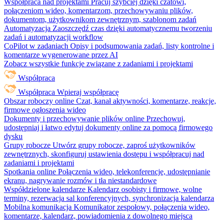
Współpraca nad projektami
Pracuj szybciej dzięki czatowi,
połączeniom wideo, komentarzom, przechowywaniu plików,
dokumentom, użytkownikom zewnętrznym, szablonom zadań
Automatyzacja
Zaoszczędź czas dzięki automatycznemu tworzeniu
zadań i automatyzacji workflow
CoPilot w zadaniach
Opisy i podsumowania zadań, listy kontrolne i
komentarze wygenerowane przez AI
Zobacz wszystkie funkcje związane z zadaniami i projektami
Współpraca
Współpraca
Wpieraj współpracę
Obszar roboczy online
Czat, kanał aktywności, komentarze, reakcje,
firmowe ogłoszenia wideo
Dokumenty i przechowywanie plików online
Przechowuj,
udostępniaj i łatwo edytuj dokumenty online za pomocą firmowego
dysku
Grupy robocze
Utwórz grupy robocze, zaproś użytkowników
zewnętrznych, skonfiguruj ustawienia dostępu i współpracuj nad
zadaniami i projektami
Spotkania online
Połączenia wideo, telekonferencje, udostępnianie
ekranu, nagrywanie rozmów i tła niestandardowe
Współdzielone kalendarze
Kalendarz osobisty i firmowe, wolne
terminy, rezerwacja sal konferencyjnych, synchronizacja kalendarza
Mobilna komunikacja
Komunikator zespołowy, połączenia wideo,
komentarze, kalendarz, powiadomienia z dowolnego miejsca