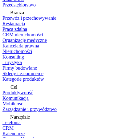
Przedsiębiorstwo
Branża
Przewóz i przechowywanie
Restauracja
Praca zdalna
CRM nieruchomości
Organizacje medyczne
Kancelaria prawna
Nieruchomości
Konsulting
Turystyka
Firmy budowlane
Sklepy i e-commerce
Kategorie produktów
Cel
Produktywność
Komunikacja
Mobilność
Zarządzanie i przywództwo
Narzędzie
Telefonia
CRM
Kalendarze