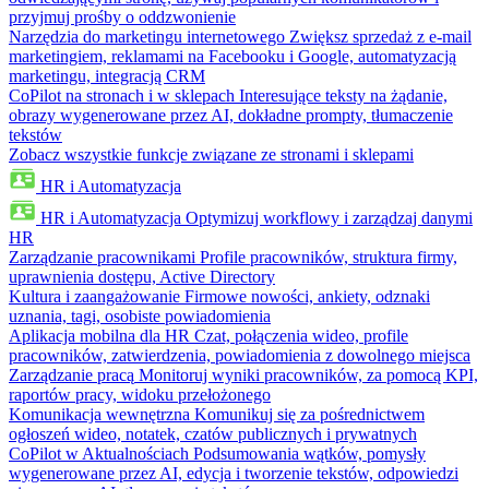
przyjmuj prośby o oddzwonienie
Narzędzia do marketingu internetowego
Zwiększ sprzedaż z e-mail
marketingiem, reklamami na Facebooku i Google, automatyzacją
marketingu, integracją CRM
CoPilot na stronach i w sklepach
Interesujące teksty na żądanie,
obrazy wygenerowane przez AI, dokładne prompty, tłumaczenie
tekstów
Zobacz wszystkie funkcje związane ze stronami i sklepami
HR i Automatyzacja
HR i Automatyzacja
Optymizuj workflowy i zarządzaj danymi
HR
Zarządzanie pracownikami
Profile pracowników, struktura firmy,
uprawnienia dostępu, Active Directory
Kultura i zaangażowanie
Firmowe nowości, ankiety, odznaki
uznania, tagi, osobiste powiadomienia
Aplikacja mobilna dla HR
Czat, połączenia wideo, profile
pracowników, zatwierdzenia, powiadomienia z dowolnego miejsca
Zarządzanie pracą
Monitoruj wyniki pracowników, za pomocą KPI,
raportów pracy, widoku przełożonego
Komunikacja wewnętrzna
Komunikuj się za pośrednictwem
ogłoszeń wideo, notatek, czatów publicznych i prywatnych
CoPilot w Aktualnościach
Podsumowania wątków, pomysły
wygenerowane przez AI, edycja i tworzenie tekstów, odpowiedzi