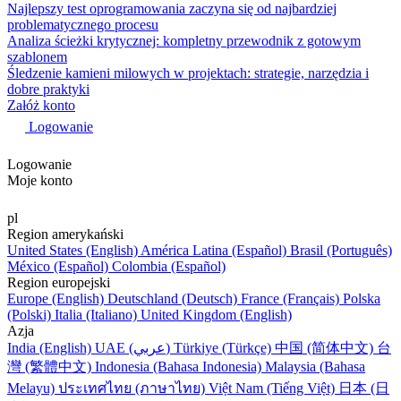
Najlepszy test oprogramowania zaczyna się od najbardziej
problematycznego procesu
Analiza ścieżki krytycznej: kompletny przewodnik z gotowym
szablonem
Śledzenie kamieni milowych w projektach: strategie, narzędzia i
dobre praktyki
Załóż konto
Logowanie
Logowanie
Moje konto
pl
Region amerykański
United States (English)
América Latina (Español)
Brasil (Português)
México (Español)
Colombia (Español)
Region europejski
Europe (English)
Deutschland (Deutsch)
France (Français)
Polska
(Polski)
Italia (Italiano)
United Kingdom (English)
Azja
India (English)
UAE (عربي)
Türkiye (Türkçe)
中国 (简体中文)
台
灣 (繁體中文)
Indonesia (Bahasa Indonesia)
Malaysia (Bahasa
Melayu)
ประเทศไทย (ภาษาไทย)
Việt Nam (Tiếng Việt)
日本 (日