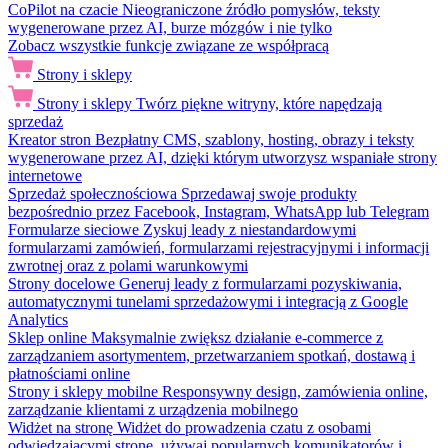
CoPilot na czacie
Nieograniczone źródło pomysłów, teksty
wygenerowane przez AI, burze mózgów i nie tylko
Zobacz wszystkie funkcje związane ze współpracą
Strony i sklepy
Strony i sklepy
Twórz piękne witryny, które napędzają
sprzedaż
Kreator stron
Bezpłatny CMS, szablony, hosting, obrazy i teksty
wygenerowane przez AI, dzięki którym utworzysz wspaniałe strony
internetowe
Sprzedaż społecznościowa
Sprzedawaj swoje produkty
bezpośrednio przez Facebook, Instagram, WhatsApp lub Telegram
Formularze sieciowe
Zyskuj leady z niestandardowymi
formularzami zamówień, formularzami rejestracyjnymi i informacji
zwrotnej oraz z polami warunkowymi
Strony docelowe
Generuj leady z formularzami pozyskiwania,
automatycznymi tunelami sprzedażowymi i integracją z Google
Analytics
Sklep online
Maksymalnie zwiększ działanie e-commerce z
zarządzaniem asortymentem, przetwarzaniem spotkań, dostawą i
płatnościami online
Strony i sklepy mobilne
Responsywny design, zamówienia online,
zarządzanie klientami z urządzenia mobilnego
Widżet na stronę
Widżet do prowadzenia czatu z osobami
odwiedzającymi stronę, używaj popularnych komunikatorów i