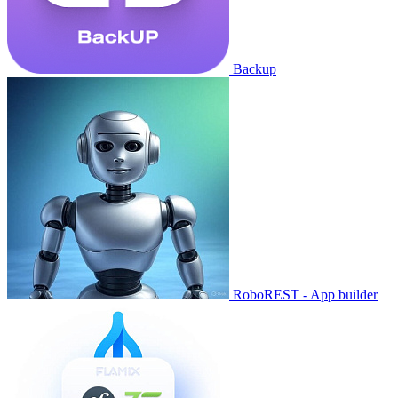
Backup
RoboREST - App builder