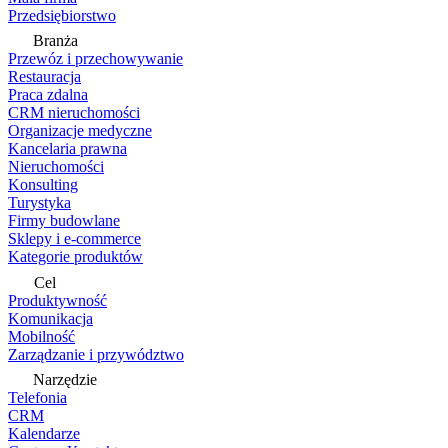
Przedsiębiorstwo
Branża
Przewóz i przechowywanie
Restauracja
Praca zdalna
CRM nieruchomości
Organizacje medyczne
Kancelaria prawna
Nieruchomości
Konsulting
Turystyka
Firmy budowlane
Sklepy i e-commerce
Kategorie produktów
Cel
Produktywność
Komunikacja
Mobilność
Zarządzanie i przywództwo
Narzędzie
Telefonia
CRM
Kalendarze