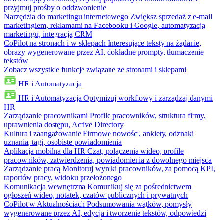
przyjmuj prośby o oddzwonienie
Narzędzia do marketingu internetowego
Zwiększ sprzedaż z e-mail
marketingiem, reklamami na Facebooku i Google, automatyzacją
marketingu, integracją CRM
CoPilot na stronach i w sklepach
Interesujące teksty na żądanie,
obrazy wygenerowane przez AI, dokładne prompty, tłumaczenie
tekstów
Zobacz wszystkie funkcje związane ze stronami i sklepami
HR i Automatyzacja
HR i Automatyzacja
Optymizuj workflowy i zarządzaj danymi
HR
Zarządzanie pracownikami
Profile pracowników, struktura firmy,
uprawnienia dostępu, Active Directory
Kultura i zaangażowanie
Firmowe nowości, ankiety, odznaki
uznania, tagi, osobiste powiadomienia
Aplikacja mobilna dla HR
Czat, połączenia wideo, profile
pracowników, zatwierdzenia, powiadomienia z dowolnego miejsca
Zarządzanie pracą
Monitoruj wyniki pracowników, za pomocą KPI,
raportów pracy, widoku przełożonego
Komunikacja wewnętrzna
Komunikuj się za pośrednictwem
ogłoszeń wideo, notatek, czatów publicznych i prywatnych
CoPilot w Aktualnościach
Podsumowania wątków, pomysły
wygenerowane przez AI, edycja i tworzenie tekstów, odpowiedzi