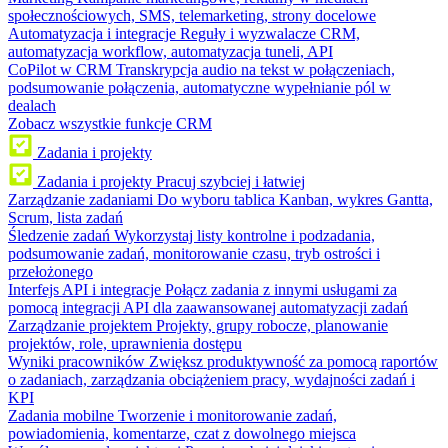
społecznościowych, SMS, telemarketing, strony docelowe
Automatyzacja i integracje
Reguły i wyzwalacze CRM,
automatyzacja workflow, automatyzacja tuneli, API
CoPilot w CRM
Transkrypcja audio na tekst w połączeniach,
podsumowanie połączenia, automatyczne wypełnianie pól w
dealach
Zobacz wszystkie funkcje CRM
Zadania i projekty
Zadania i projekty
Pracuj szybciej i łatwiej
Zarządzanie zadaniami
Do wyboru tablica Kanban, wykres Gantta,
Scrum, lista zadań
Śledzenie zadań
Wykorzystaj listy kontrolne i podzadania,
podsumowanie zadań, monitorowanie czasu, tryb ostrości i
przełożonego
Interfejs API i integracje
Połącz zadania z innymi usługami za
pomocą integracji API dla zaawansowanej automatyzacji zadań
Zarządzanie projektem
Projekty, grupy robocze, planowanie
projektów, role, uprawnienia dostępu
Wyniki pracowników
Zwiększ produktywność za pomocą raportów
o zadaniach, zarządzania obciążeniem pracy, wydajności zadań i
KPI
Zadania mobilne
Tworzenie i monitorowanie zadań,
powiadomienia, komentarze, czat z dowolnego miejsca