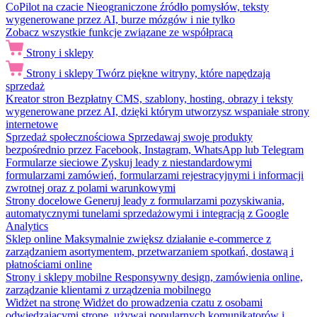
CoPilot na czacie
Nieograniczone źródło pomysłów, teksty
wygenerowane przez AI, burze mózgów i nie tylko
Zobacz wszystkie funkcje związane ze współpracą
Strony i sklepy
Strony i sklepy
Twórz piękne witryny, które napędzają
sprzedaż
Kreator stron
Bezpłatny CMS, szablony, hosting, obrazy i teksty
wygenerowane przez AI, dzięki którym utworzysz wspaniałe strony
internetowe
Sprzedaż społecznościowa
Sprzedawaj swoje produkty
bezpośrednio przez Facebook, Instagram, WhatsApp lub Telegram
Formularze sieciowe
Zyskuj leady z niestandardowymi
formularzami zamówień, formularzami rejestracyjnymi i informacji
zwrotnej oraz z polami warunkowymi
Strony docelowe
Generuj leady z formularzami pozyskiwania,
automatycznymi tunelami sprzedażowymi i integracją z Google
Analytics
Sklep online
Maksymalnie zwiększ działanie e-commerce z
zarządzaniem asortymentem, przetwarzaniem spotkań, dostawą i
płatnościami online
Strony i sklepy mobilne
Responsywny design, zamówienia online,
zarządzanie klientami z urządzenia mobilnego
Widżet na stronę
Widżet do prowadzenia czatu z osobami
odwiedzającymi stronę, używaj popularnych komunikatorów i