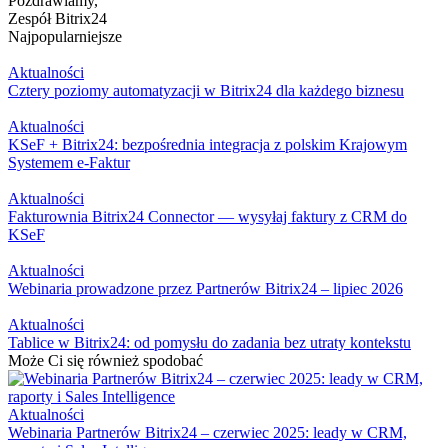
Pozdrawiamy,
Zespół Bitrix24
Najpopularniejsze
Aktualności
Cztery poziomy automatyzacji w Bitrix24 dla każdego biznesu
Aktualności
KSeF + Bitrix24: bezpośrednia integracja z polskim Krajowym
Systemem e-Faktur
Aktualności
Fakturownia Bitrix24 Connector — wysyłaj faktury z CRM do
KSeF
Aktualności
Webinaria prowadzone przez Partnerów Bitrix24 – lipiec 2026
Aktualności
Tablice w Bitrix24: od pomysłu do zadania bez utraty kontekstu
Może Ci się również spodobać
Aktualności
Webinaria Partnerów Bitrix24 – czerwiec 2025: leady w CRM,