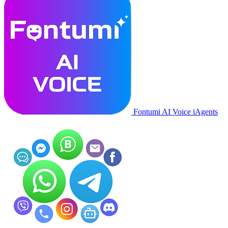
Fontumi AI Voice iAgents