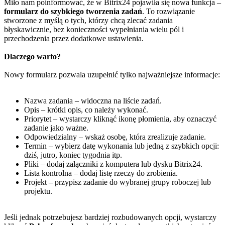
Miło nam poinformować, że w Bitrix24 pojawiła się nowa funkcja –
f
ormularz do szybkiego tworzenia zadań
. To rozwiązanie
stworzone z myślą o tych, którzy chcą zlecać zadania
błyskawicznie, bez konieczności wypełniania wielu pól i
przechodzenia przez dodatkowe ustawienia.
Dlaczego warto?
Nowy formularz pozwala uzupełnić tylko najważniejsze informacje:
Nazwa zadania – widoczna na liście zadań.
Opis – krótki opis, co należy wykonać.
Priorytet – wystarczy kliknąć ikonę płomienia, aby oznaczyć
zadanie jako ważne.
Odpowiedzialny – wskaż osobę, która zrealizuje zadanie.
Termin – wybierz datę wykonania lub jedną z szybkich opcji:
dziś, jutro, koniec tygodnia itp.
Pliki – dodaj załączniki z komputera lub dysku Bitrix24.
Lista kontrolna – dodaj listę rzeczy do zrobienia.
Projekt – przypisz zadanie do wybranej grupy roboczej lub
projektu.
Jeśli jednak potrzebujesz bardziej rozbudowanych opcji, wystarczy