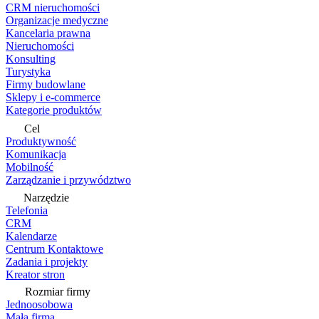
CRM nieruchomości
Organizacje medyczne
Kancelaria prawna
Nieruchomości
Konsulting
Turystyka
Firmy budowlane
Sklepy i e-commerce
Kategorie produktów
Cel
Produktywność
Komunikacja
Mobilność
Zarządzanie i przywództwo
Narzędzie
Telefonia
CRM
Kalendarze
Centrum Kontaktowe
Zadania i projekty
Kreator stron
Rozmiar firmy
Jednoosobowa
Mała firma