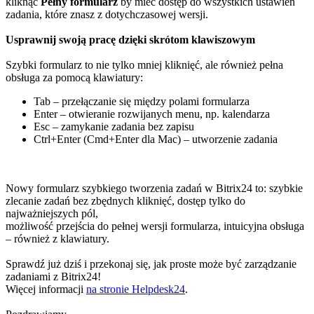
kliknąć
Pełny formularz
by mieć dostęp do wszystkich ustawień
zadania, które znasz z dotychczasowej wersji.
Usprawnij swoją pracę dzięki skrótom klawiszowym
Szybki formularz to nie tylko mniej kliknięć, ale również pełna
obsługa za pomocą klawiatury:
Tab – przełączanie się między polami formularza
Enter – otwieranie rozwijanych menu, np. kalendarza
Esc – zamykanie zadania bez zapisu
Ctrl+Enter (Cmd+Enter dla Mac) – utworzenie zadania
Nowy formularz szybkiego tworzenia zadań w Bitrix24 to: szybkie
zlecanie zadań bez zbędnych kliknięć, dostęp tylko do
najważniejszych pól,
możliwość przejścia do pełnej wersji formularza, intuicyjna obsługa
– również z klawiatury.
Sprawdź już dziś i przekonaj się, jak proste może być zarządzanie
zadaniami z Bitrix24!
Więcej informacji
na stronie Helpdesk24
.