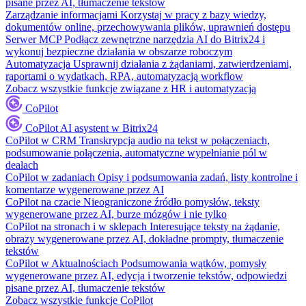
pisane przez AI, tłumaczenie tekstów
Zarządzanie informacjami
Korzystaj w pracy z bazy wiedzy,
dokumentów online, przechowywania plików, uprawnień dostępu
Serwer MCP
Podłącz zewnętrzne narzędzia AI do Bitrix24 i
wykonuj bezpieczne działania w obszarze roboczym
Automatyzacja
Usprawnij działania z żądaniami, zatwierdzeniami,
raportami o wydatkach, RPA, automatyzacją workflow
Zobacz wszystkie funkcje związane z HR i automatyzacją
CoPilot
CoPilot
AI asystent w Bitrix24
CoPilot w CRM
Transkrypcja audio na tekst w połączeniach,
podsumowanie połączenia, automatyczne wypełnianie pól w
dealach
CoPilot w zadaniach
Opisy i podsumowania zadań, listy kontrolne i
komentarze wygenerowane przez AI
CoPilot na czacie
Nieograniczone źródło pomysłów, teksty
wygenerowane przez AI, burze mózgów i nie tylko
CoPilot na stronach i w sklepach
Interesujące teksty na żądanie,
obrazy wygenerowane przez AI, dokładne prompty, tłumaczenie
tekstów
CoPilot w Aktualnościach
Podsumowania wątków, pomysły
wygenerowane przez AI, edycja i tworzenie tekstów, odpowiedzi
pisane przez AI, tłumaczenie tekstów
Zobacz wszystkie funkcje CoPilot