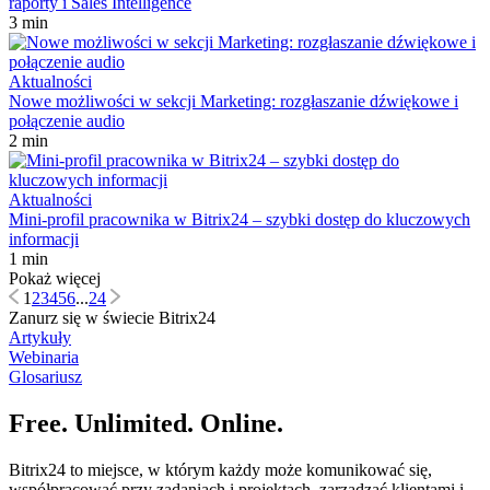
raporty i Sales Intelligence
3 min
Aktualności
Nowe możliwości w sekcji Marketing: rozgłaszanie dźwiękowe i
połączenie audio
2 min
Aktualności
Mini-profil pracownika w Bitrix24 – szybki dostęp do kluczowych
informacji
1 min
Pokaż więcej
1
2
3
4
5
6
...
24
Zanurz się w świecie Bitrix24
Artykuły
Webinaria
Glosariusz
Free. Unlimited. Online.
Bitrix24 to miejsce, w którym każdy może komunikować się,
współpracować przy zadaniach i projektach, zarządzać klientami i