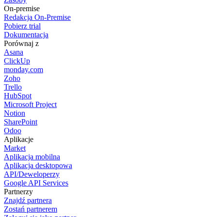
On-premise
Redakcja On-Premise
Pobierz trial
Dokumentacja
Porównaj z
Asana
ClickUp
monday.com
Zoho
Trello
HubSpot
Microsoft Project
Notion
SharePoint
Odoo
Aplikacje
Market
Aplikacja mobilna
Aplikacja desktopowa
API/Deweloperzy
Google API Services
Partnerzy
Znajdź partnera
Zostań partnerem