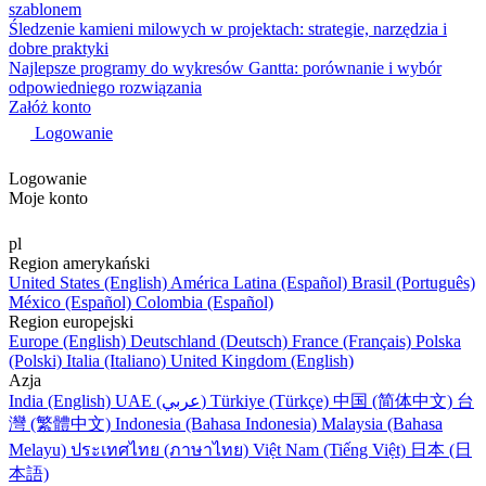
szablonem
Śledzenie kamieni milowych w projektach: strategie, narzędzia i
dobre praktyki
Najlepsze programy do wykresów Gantta: porównanie i wybór
odpowiedniego rozwiązania
Załóż konto
Logowanie
Logowanie
Moje konto
pl
Region amerykański
United States (English)
América Latina (Español)
Brasil (Português)
México (Español)
Colombia (Español)
Region europejski
Europe (English)
Deutschland (Deutsch)
France (Français)
Polska
(Polski)
Italia (Italiano)
United Kingdom (English)
Azja
India (English)
UAE (عربي)
Türkiye (Türkçe)
中国 (简体中文)
台
灣 (繁體中文)
Indonesia (Bahasa Indonesia)
Malaysia (Bahasa
Melayu)
ประเทศไทย (ภาษาไทย)
Việt Nam (Tiếng Việt)
日本 (日
本語)