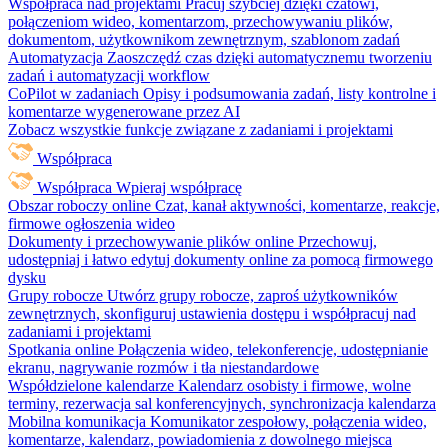
Współpraca nad projektami
Pracuj szybciej dzięki czatowi,
połączeniom wideo, komentarzom, przechowywaniu plików,
dokumentom, użytkownikom zewnętrznym, szablonom zadań
Automatyzacja
Zaoszczędź czas dzięki automatycznemu tworzeniu
zadań i automatyzacji workflow
CoPilot w zadaniach
Opisy i podsumowania zadań, listy kontrolne i
komentarze wygenerowane przez AI
Zobacz wszystkie funkcje związane z zadaniami i projektami
Współpraca
Współpraca
Wpieraj współpracę
Obszar roboczy online
Czat, kanał aktywności, komentarze, reakcje,
firmowe ogłoszenia wideo
Dokumenty i przechowywanie plików online
Przechowuj,
udostępniaj i łatwo edytuj dokumenty online za pomocą firmowego
dysku
Grupy robocze
Utwórz grupy robocze, zaproś użytkowników
zewnętrznych, skonfiguruj ustawienia dostępu i współpracuj nad
zadaniami i projektami
Spotkania online
Połączenia wideo, telekonferencje, udostępnianie
ekranu, nagrywanie rozmów i tła niestandardowe
Współdzielone kalendarze
Kalendarz osobisty i firmowe, wolne
terminy, rezerwacja sal konferencyjnych, synchronizacja kalendarza
Mobilna komunikacja
Komunikator zespołowy, połączenia wideo,
komentarze, kalendarz, powiadomienia z dowolnego miejsca