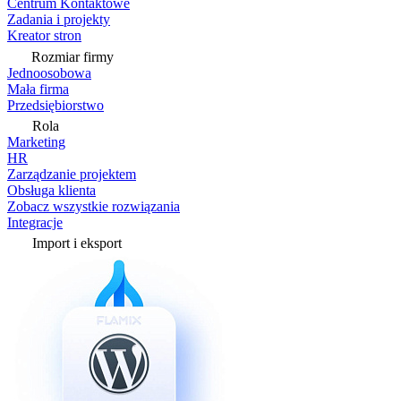
Centrum Kontaktowe
Zadania i projekty
Kreator stron
Rozmiar firmy
Jednoosobowa
Mała firma
Przedsiębiorstwo
Rola
Marketing
HR
Zarządzanie projektem
Obsługa klienta
Zobacz wszystkie rozwiązania
Integracje
Import i eksport