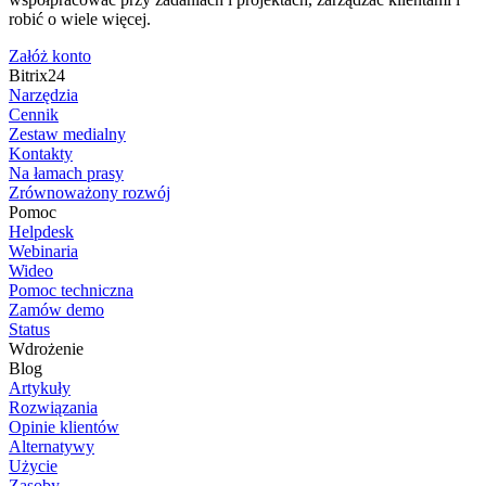
robić o wiele więcej.
Załóż konto
Bitrix24
Narzędzia
Cennik
Zestaw medialny
Kontakty
Na łamach prasy
Zrównoważony rozwój
Pomoc
Helpdesk
Webinaria
Wideo
Pomoc techniczna
Zamów demo
Status
Wdrożenie
Blog
Artykuły
Rozwiązania
Opinie klientów
Alternatywy
Użycie
Zasoby