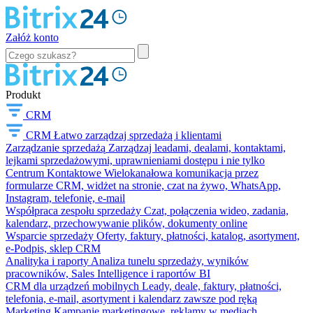
Załóż konto
Produkt
CRM
CRM
Łatwo zarządzaj sprzedażą i klientami
Zarządzanie sprzedażą
Zarządzaj leadami, dealami, kontaktami,
lejkami sprzedażowymi, uprawnieniami dostępu i nie tylko
Centrum Kontaktowe
Wielokanałowa komunikacja przez
formularze CRM, widżet na stronie, czat na żywo, WhatsApp,
Instagram, telefonię, e-mail
Współpraca zespołu sprzedaży
Czat, połączenia wideo, zadania,
kalendarz, przechowywanie plików, dokumenty online
Wsparcie sprzedaży
Oferty, faktury, płatności, katalog, asortyment,
e-Podpis, sklep CRM
Analityka i raporty
Analiza tunelu sprzedaży, wyników
pracowników, Sales Intelligence i raportów BI
CRM dla urządzeń mobilnych
Leady, deale, faktury, płatności,
telefonia, e-mail, asortyment i kalendarz zawsze pod ręką
Marketing
Kampanie marketingowe, reklamy w mediach