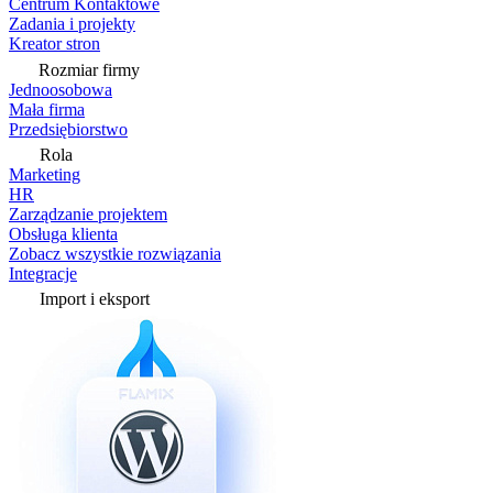
Centrum Kontaktowe
Zadania i projekty
Kreator stron
Rozmiar firmy
Jednoosobowa
Mała firma
Przedsiębiorstwo
Rola
Marketing
HR
Zarządzanie projektem
Obsługa klienta
Zobacz wszystkie rozwiązania
Integracje
Import i eksport