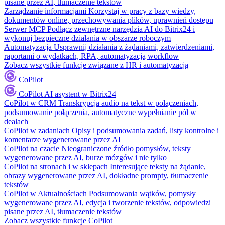
pisane przez AI, tłumaczenie tekstów
Zarządzanie informacjami
Korzystaj w pracy z bazy wiedzy,
dokumentów online, przechowywania plików, uprawnień dostępu
Serwer MCP
Podłącz zewnętrzne narzędzia AI do Bitrix24 i
wykonuj bezpieczne działania w obszarze roboczym
Automatyzacja
Usprawnij działania z żądaniami, zatwierdzeniami,
raportami o wydatkach, RPA, automatyzacją workflow
Zobacz wszystkie funkcje związane z HR i automatyzacją
CoPilot
CoPilot
AI asystent w Bitrix24
CoPilot w CRM
Transkrypcja audio na tekst w połączeniach,
podsumowanie połączenia, automatyczne wypełnianie pól w
dealach
CoPilot w zadaniach
Opisy i podsumowania zadań, listy kontrolne i
komentarze wygenerowane przez AI
CoPilot na czacie
Nieograniczone źródło pomysłów, teksty
wygenerowane przez AI, burze mózgów i nie tylko
CoPilot na stronach i w sklepach
Interesujące teksty na żądanie,
obrazy wygenerowane przez AI, dokładne prompty, tłumaczenie
tekstów
CoPilot w Aktualnościach
Podsumowania wątków, pomysły
wygenerowane przez AI, edycja i tworzenie tekstów, odpowiedzi
pisane przez AI, tłumaczenie tekstów
Zobacz wszystkie funkcje CoPilot