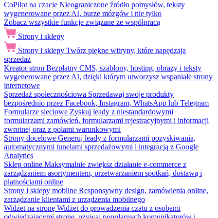
CoPilot na czacie
Nieograniczone źródło pomysłów, teksty
wygenerowane przez AI, burze mózgów i nie tylko
Zobacz wszystkie funkcje związane ze współpracą
Strony i sklepy
Strony i sklepy
Twórz piękne witryny, które napędzają
sprzedaż
Kreator stron
Bezpłatny CMS, szablony, hosting, obrazy i teksty
wygenerowane przez AI, dzięki którym utworzysz wspaniałe strony
internetowe
Sprzedaż społecznościowa
Sprzedawaj swoje produkty
bezpośrednio przez Facebook, Instagram, WhatsApp lub Telegram
Formularze sieciowe
Zyskuj leady z niestandardowymi
formularzami zamówień, formularzami rejestracyjnymi i informacji
zwrotnej oraz z polami warunkowymi
Strony docelowe
Generuj leady z formularzami pozyskiwania,
automatycznymi tunelami sprzedażowymi i integracją z Google
Analytics
Sklep online
Maksymalnie zwiększ działanie e-commerce z
zarządzaniem asortymentem, przetwarzaniem spotkań, dostawą i
płatnościami online
Strony i sklepy mobilne
Responsywny design, zamówienia online,
zarządzanie klientami z urządzenia mobilnego
Widżet na stronę
Widżet do prowadzenia czatu z osobami
odwiedzającymi stronę, używaj popularnych komunikatorów i