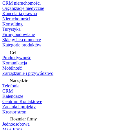
CRM nieruchomości
Organizacje medyczne
Kancelaria prawna
Nieruchomości
Konsulting
Turystyka
Firmy budowlane
Sklepy i e-commerce
Kategorie produktów
Cel
Produktywność
Komunikacja
Mobilność
Zarządzanie i przywództwo
Narzędzie
Telefonia
CRM
Kalendarze
Centrum Kontaktowe
Zadania i projekty
Kreator stron
Rozmiar firmy
Jednoosobowa
Mała firma