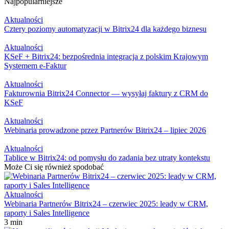
Najpopularniejsze
Aktualności
Cztery poziomy automatyzacji w Bitrix24 dla każdego biznesu
Aktualności
KSeF + Bitrix24: bezpośrednia integracja z polskim Krajowym
Systemem e-Faktur
Aktualności
Fakturownia Bitrix24 Connector — wysyłaj faktury z CRM do
KSeF
Aktualności
Webinaria prowadzone przez Partnerów Bitrix24 – lipiec 2026
Aktualności
Tablice w Bitrix24: od pomysłu do zadania bez utraty kontekstu
Może Ci się również spodobać
Aktualności
Webinaria Partnerów Bitrix24 – czerwiec 2025: leady w CRM,
raporty i Sales Intelligence
3 min