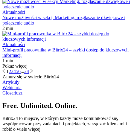
Aktualności
Nowe możliwości w sekcji Marketing: rozgłaszanie dźwiękowe i
połączenie audio
2 min
Aktualności
Mini-profil pracownika w Bitrix24 – szybki dostęp do kluczowych
informacji
1 min
Pokaż więcej
1
2
3
4
5
6
...
24
Zanurz się w świecie Bitrix24
Artykuły
Webinaria
Glosariusz
Free. Unlimited. Online.
Bitrix24 to miejsce, w którym każdy może komunikować się,
współpracować przy zadaniach i projektach, zarządzać klientami i
robić o wiele więcej.