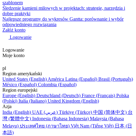
szablonem
Śledzenie kamieni milowych w projektach: strategie, narzędzia i
dobre praktyki
Najlepsze programy do wykresów Gantta: porównanie i wybór
odpowiedniego rozwiązania
Załóż konto
Logowanie
Logowanie
Moje konto
pl
Region amerykański
United States (English)
América Latina (Español)
Brasil (Português)
México (Español)
Colombia (Español)
Region europejski
Europe (English)
Deutschland (Deutsch)
France (Français)
Polska
(Polski)
Italia (Italiano)
United Kingdom (English)
Azja
India (English)
UAE (عربي)
Türkiye (Türkçe)
中国 (简体中文)
台
灣 (繁體中文)
Indonesia (Bahasa Indonesia)
Malaysia (Bahasa
Melayu)
ประเทศไทย (ภาษาไทย)
Việt Nam (Tiếng Việt)
日本 (日
本語)