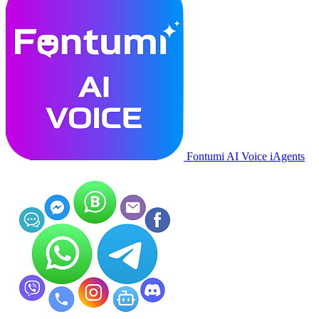
Fontumi AI Voice iAgents