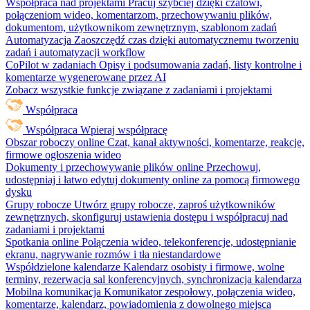
Współpraca nad projektami
Pracuj szybciej dzięki czatowi,
połączeniom wideo, komentarzom, przechowywaniu plików,
dokumentom, użytkownikom zewnętrznym, szablonom zadań
Automatyzacja
Zaoszczędź czas dzięki automatycznemu tworzeniu
zadań i automatyzacji workflow
CoPilot w zadaniach
Opisy i podsumowania zadań, listy kontrolne i
komentarze wygenerowane przez AI
Zobacz wszystkie funkcje związane z zadaniami i projektami
Współpraca
Współpraca
Wpieraj współpracę
Obszar roboczy online
Czat, kanał aktywności, komentarze, reakcje,
firmowe ogłoszenia wideo
Dokumenty i przechowywanie plików online
Przechowuj,
udostępniaj i łatwo edytuj dokumenty online za pomocą firmowego
dysku
Grupy robocze
Utwórz grupy robocze, zaproś użytkowników
zewnętrznych, skonfiguruj ustawienia dostępu i współpracuj nad
zadaniami i projektami
Spotkania online
Połączenia wideo, telekonferencje, udostępnianie
ekranu, nagrywanie rozmów i tła niestandardowe
Współdzielone kalendarze
Kalendarz osobisty i firmowe, wolne
terminy, rezerwacja sal konferencyjnych, synchronizacja kalendarza
Mobilna komunikacja
Komunikator zespołowy, połączenia wideo,
komentarze, kalendarz, powiadomienia z dowolnego miejsca