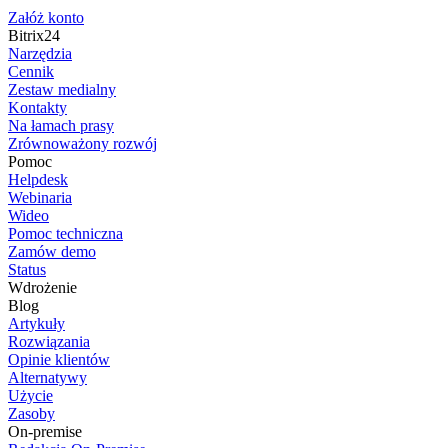
Załóż konto
Bitrix24
Narzędzia
Cennik
Zestaw medialny
Kontakty
Na łamach prasy
Zrównoważony rozwój
Pomoc
Helpdesk
Webinaria
Wideo
Pomoc techniczna
Zamów demo
Status
Wdrożenie
Blog
Artykuły
Rozwiązania
Opinie klientów
Alternatywy
Użycie
Zasoby
On-premise