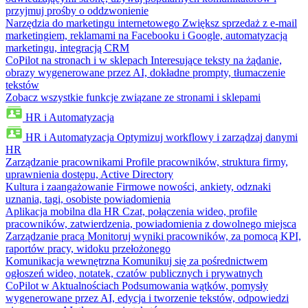
przyjmuj prośby o oddzwonienie
Narzędzia do marketingu internetowego
Zwiększ sprzedaż z e-mail
marketingiem, reklamami na Facebooku i Google, automatyzacją
marketingu, integracją CRM
CoPilot na stronach i w sklepach
Interesujące teksty na żądanie,
obrazy wygenerowane przez AI, dokładne prompty, tłumaczenie
tekstów
Zobacz wszystkie funkcje związane ze stronami i sklepami
HR i Automatyzacja
HR i Automatyzacja
Optymizuj workflowy i zarządzaj danymi
HR
Zarządzanie pracownikami
Profile pracowników, struktura firmy,
uprawnienia dostępu, Active Directory
Kultura i zaangażowanie
Firmowe nowości, ankiety, odznaki
uznania, tagi, osobiste powiadomienia
Aplikacja mobilna dla HR
Czat, połączenia wideo, profile
pracowników, zatwierdzenia, powiadomienia z dowolnego miejsca
Zarządzanie pracą
Monitoruj wyniki pracowników, za pomocą KPI,
raportów pracy, widoku przełożonego
Komunikacja wewnętrzna
Komunikuj się za pośrednictwem
ogłoszeń wideo, notatek, czatów publicznych i prywatnych
CoPilot w Aktualnościach
Podsumowania wątków, pomysły
wygenerowane przez AI, edycja i tworzenie tekstów, odpowiedzi