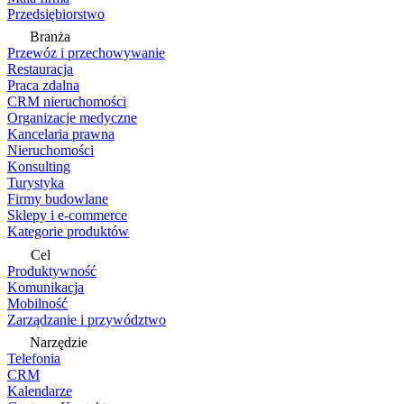
Przedsiębiorstwo
Branża
Przewóz i przechowywanie
Restauracja
Praca zdalna
CRM nieruchomości
Organizacje medyczne
Kancelaria prawna
Nieruchomości
Konsulting
Turystyka
Firmy budowlane
Sklepy i e-commerce
Kategorie produktów
Cel
Produktywność
Komunikacja
Mobilność
Zarządzanie i przywództwo
Narzędzie
Telefonia
CRM
Kalendarze