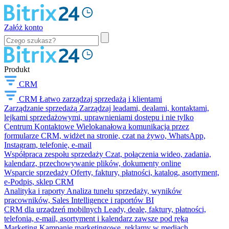
Załóż konto
Produkt
CRM
CRM
Łatwo zarządzaj sprzedażą i klientami
Zarządzanie sprzedażą
Zarządzaj leadami, dealami, kontaktami,
lejkami sprzedażowymi, uprawnieniami dostępu i nie tylko
Centrum Kontaktowe
Wielokanałowa komunikacja przez
formularze CRM, widżet na stronie, czat na żywo, WhatsApp,
Instagram, telefonię, e-mail
Współpraca zespołu sprzedaży
Czat, połączenia wideo, zadania,
kalendarz, przechowywanie plików, dokumenty online
Wsparcie sprzedaży
Oferty, faktury, płatności, katalog, asortyment,
e-Podpis, sklep CRM
Analityka i raporty
Analiza tunelu sprzedaży, wyników
pracowników, Sales Intelligence i raportów BI
CRM dla urządzeń mobilnych
Leady, deale, faktury, płatności,
telefonia, e-mail, asortyment i kalendarz zawsze pod ręką
Marketing
Kampanie marketingowe, reklamy w mediach