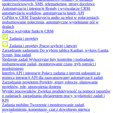
społecznościowych, SMS, telemarketing, strony docelowe
Automatyzacja i integracje
Reguły i wyzwalacze CRM,
automatyzacja workflow, automatyzacja tuneli, API
CoPilot w CRM
Transkrypcja audio na tekst w połączeniach,
podsumowanie połączenia, automatyczne wypełnianie pól w
dealach
Zobacz wszystkie funkcje CRM
Zadania i projekty
Zadania i projekty
Pracuj szybciej i łatwiej
Zarządzanie zadaniami
Do wyboru tablica Kanban, wykres Gantta,
Scrum, lista zadań
Śledzenie zadań
Wykorzystaj listy kontrolne i podzadania,
podsumowanie zadań, monitorowanie czasu, tryb ostrości i
przełożonego
Interfejs API i integracje
Połącz zadania z innymi usługami za
pomocą integracji API dla zaawansowanej automatyzacji zadań
Zarządzanie projektem
Projekty, grupy robocze, planowanie
projektów, role, uprawnienia dostępu
Wyniki pracowników
Zwiększ produktywność za pomocą raportów
o zadaniach, zarządzania obciążeniem pracy, wydajności zadań i
KPI
Zadania mobilne
Tworzenie i monitorowanie zadań,
powiadomienia, komentarze, czat z dowolnego miejsca