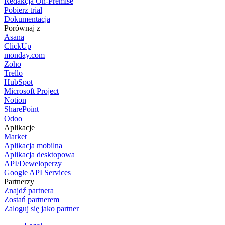
Redakcja On-Premise
Pobierz trial
Dokumentacja
Porównaj z
Asana
ClickUp
monday.com
Zoho
Trello
HubSpot
Microsoft Project
Notion
SharePoint
Odoo
Aplikacje
Market
Aplikacja mobilna
Aplikacja desktopowa
API/Deweloperzy
Google API Services
Partnerzy
Znajdź partnera
Zostań partnerem
Zaloguj się jako partner