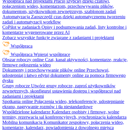
Współpraca nad projektami
Pracuj szybciej dzięki czatowi,
połączeniom wideo, komentarzom, przechowywaniu plików,
dokumentom, użytkownikom zewnętrznym, szablonom zadań
Automatyzacja
Zaoszczędź czas dzięki automatycznemu tworzeniu
zadań i automatyzacji workflow
CoPilot w zadaniach
Opisy i podsumowania zadań, listy kontrolne i
komentarze wygenerowane przez AI
Zobacz wszystkie funkcje związane z zadaniami i projektami
Współpraca
Współpraca
Wpieraj współpracę
Obszar roboczy online
Czat, kanał aktywności, komentarze, reakcje,
firmowe ogłoszenia wideo
Dokumenty i przechowywanie plików online
Przechowuj,
udostępniaj i łatwo edytuj dokumenty online za pomocą firmowego
dysku
Grupy robocze
Utwórz grupy robocze, zaproś użytkowników
zewnętrznych, skonfiguruj ustawienia dostępu i współpracuj nad
zadaniami i projektami
Spotkania online
Połączenia wideo, telekonferencje, udostępnianie
ekranu, nagrywanie rozmów i tła niestandardowe
Współdzielone kalendarze
Kalendarz osobisty i firmowe, wolne
terminy, rezerwacja sal konferencyjnych, synchronizacja kalendarza
Mobilna komunikacja
Komunikator zespołowy, połączenia wideo,
komentarze, kalendarz, powiadomienia z dowolnego miejsca