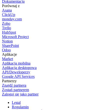
Dokumentacja
Porównaj z
Asana
ClickUp
monday.com
Zoho
Trello
HubSpot
Microsoft Project
Notion
SharePoint
Odoo
Aplikacje
Market
Aplikacja mobilna
Aplikacja desktopowa
API/Deweloperzy
Google API Services
Partnerzy
Znajdź partnera
Zostań partnerem
Zaloguj się jako partner
Legal
Regulamin