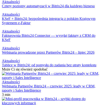
Aktualności
Cztery poziomy automatyzacji w Bitrix24 dla każdego biznesu
Aktualności
KSeF + Bitrix24: bezpośrednia integracja z polskim Krajowym
Systemem e-Faktur
Aktualności
Fakturownia Bitrix24 Connector — wysyłaj faktury z CRM do
KSeF
Aktualności
Webinaria prowadzone przez Partnerów Bitrix24 – lipiec 2026
Aktualności
Tablice w Bitrix24: od pomysłu do zadania bez utraty kontekstu
Może Ci się również spodobać
Aktualności
Webinaria Partnerów Bitrix24 – czerwiec 2025: leady w CRM,
raporty i Sales Intelligence
3 min