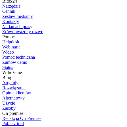
Bitrix24
Narzędzia
Cennik
Zestaw medialny
Kontakty
Na łamach prasy
Zrównoważony rozwój
Pomoc
Helpdesk
Webinaria
Wideo
Pomoc techniczna
Zamów demo
Status
Wdrożenie
Blog
Artykuły
Rozwiązania
Opinie klientów
Alternatywy
Użycie
Zasoby
On-premise
Redakcja On-Premise
Pobierz trial