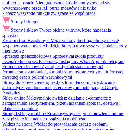
CoPilot na czacie
Nieograniczone źródło pomysłów, teksty
wygenerowane przez AI, burze mózgów i nie tylko
Zobacz wszystkie funkcje związane ze współpracą
Strony i sklepy
Strony i sklepy
Twórz piękne witryny, które napędzają
sprzedaż
Kreator stron
Bezpłatny CMS, szablony, hosting, obrazy i teksty
wygenerowane przez AI, dzięki którym utworzysz wspaniałe strony
internetowe
Sprzedaż społecznościowa
Sprzedawaj swoje produkty
bezpośrednio przez Facebook, Instagram, WhatsApp lub Telegram
Formularze sieciowe
Zyskuj leady z niestandardowymi
formularzami zamówień, formularzami rejestracyjnymi i informacji
zwrotnej oraz z polami warunkowymi
Strony docelowe
Generuj leady z formularzami pozyskiwania,
automatycznymi tunelami sprzedażowymi i integracją z Google
Analytics
Sklep online
Maksymalnie zwiększ działanie e-commerce z
zarządzaniem asortymentem, przetwarzaniem spotkań, dostawą i
płatnościami online
Strony i sklepy mobilne
Responsywny design, zamówienia online,
zarządzanie klientami z urządzenia mobilnego
Widżet na stronę
Widżet do prowadzenia czatu z osobami
odwiedzającymi stronę, używaj popularnych komunikatorów i