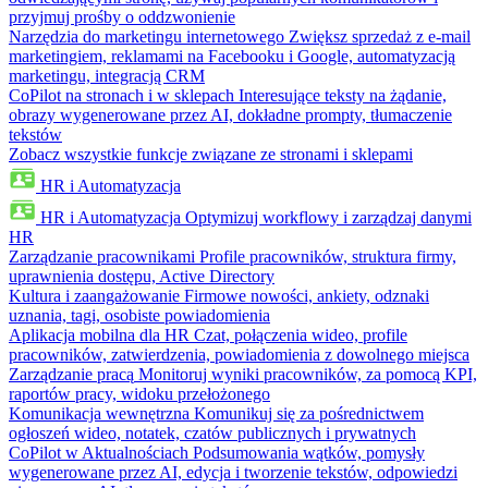
przyjmuj prośby o oddzwonienie
Narzędzia do marketingu internetowego
Zwiększ sprzedaż z e-mail
marketingiem, reklamami na Facebooku i Google, automatyzacją
marketingu, integracją CRM
CoPilot na stronach i w sklepach
Interesujące teksty na żądanie,
obrazy wygenerowane przez AI, dokładne prompty, tłumaczenie
tekstów
Zobacz wszystkie funkcje związane ze stronami i sklepami
HR i Automatyzacja
HR i Automatyzacja
Optymizuj workflowy i zarządzaj danymi
HR
Zarządzanie pracownikami
Profile pracowników, struktura firmy,
uprawnienia dostępu, Active Directory
Kultura i zaangażowanie
Firmowe nowości, ankiety, odznaki
uznania, tagi, osobiste powiadomienia
Aplikacja mobilna dla HR
Czat, połączenia wideo, profile
pracowników, zatwierdzenia, powiadomienia z dowolnego miejsca
Zarządzanie pracą
Monitoruj wyniki pracowników, za pomocą KPI,
raportów pracy, widoku przełożonego
Komunikacja wewnętrzna
Komunikuj się za pośrednictwem
ogłoszeń wideo, notatek, czatów publicznych i prywatnych
CoPilot w Aktualnościach
Podsumowania wątków, pomysły
wygenerowane przez AI, edycja i tworzenie tekstów, odpowiedzi