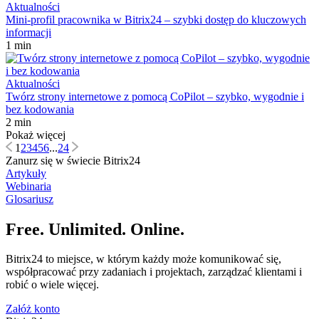
Aktualności
Mini-profil pracownika w Bitrix24 – szybki dostęp do kluczowych
informacji
1 min
Aktualności
Twórz strony internetowe z pomocą CoPilot – szybko, wygodnie i
bez kodowania
2 min
Pokaż więcej
1
2
3
4
5
6
...
24
Zanurz się w świecie Bitrix24
Artykuły
Webinaria
Glosariusz
Free. Unlimited. Online.
Bitrix24 to miejsce, w którym każdy może komunikować się,
współpracować przy zadaniach i projektach, zarządzać klientami i
robić o wiele więcej.
Załóż konto