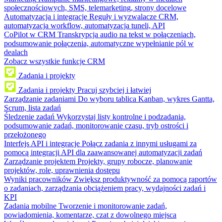
społecznościowych, SMS, telemarketing, strony docelowe
Automatyzacja i integracje
Reguły i wyzwalacze CRM,
automatyzacja workflow, automatyzacja tuneli, API
CoPilot w CRM
Transkrypcja audio na tekst w połączeniach,
podsumowanie połączenia, automatyczne wypełnianie pól w
dealach
Zobacz wszystkie funkcje CRM
Zadania i projekty
Zadania i projekty
Pracuj szybciej i łatwiej
Zarządzanie zadaniami
Do wyboru tablica Kanban, wykres Gantta,
Scrum, lista zadań
Śledzenie zadań
Wykorzystaj listy kontrolne i podzadania,
podsumowanie zadań, monitorowanie czasu, tryb ostrości i
przełożonego
Interfejs API i integracje
Połącz zadania z innymi usługami za
pomocą integracji API dla zaawansowanej automatyzacji zadań
Zarządzanie projektem
Projekty, grupy robocze, planowanie
projektów, role, uprawnienia dostępu
Wyniki pracowników
Zwiększ produktywność za pomocą raportów
o zadaniach, zarządzania obciążeniem pracy, wydajności zadań i
KPI
Zadania mobilne
Tworzenie i monitorowanie zadań,
powiadomienia, komentarze, czat z dowolnego miejsca