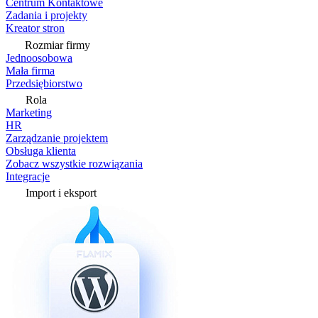
Centrum Kontaktowe
Zadania i projekty
Kreator stron
Rozmiar firmy
Jednoosobowa
Mała firma
Przedsiębiorstwo
Rola
Marketing
HR
Zarządzanie projektem
Obsługa klienta
Zobacz wszystkie rozwiązania
Integracje
Import i eksport