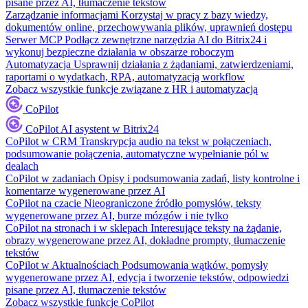
pisane przez AI, tłumaczenie tekstów
Zarządzanie informacjami
Korzystaj w pracy z bazy wiedzy,
dokumentów online, przechowywania plików, uprawnień dostępu
Serwer MCP
Podłącz zewnętrzne narzędzia AI do Bitrix24 i
wykonuj bezpieczne działania w obszarze roboczym
Automatyzacja
Usprawnij działania z żądaniami, zatwierdzeniami,
raportami o wydatkach, RPA, automatyzacją workflow
Zobacz wszystkie funkcje związane z HR i automatyzacją
CoPilot
CoPilot
AI asystent w Bitrix24
CoPilot w CRM
Transkrypcja audio na tekst w połączeniach,
podsumowanie połączenia, automatyczne wypełnianie pól w
dealach
CoPilot w zadaniach
Opisy i podsumowania zadań, listy kontrolne i
komentarze wygenerowane przez AI
CoPilot na czacie
Nieograniczone źródło pomysłów, teksty
wygenerowane przez AI, burze mózgów i nie tylko
CoPilot na stronach i w sklepach
Interesujące teksty na żądanie,
obrazy wygenerowane przez AI, dokładne prompty, tłumaczenie
tekstów
CoPilot w Aktualnościach
Podsumowania wątków, pomysły
wygenerowane przez AI, edycja i tworzenie tekstów, odpowiedzi
pisane przez AI, tłumaczenie tekstów
Zobacz wszystkie funkcje CoPilot