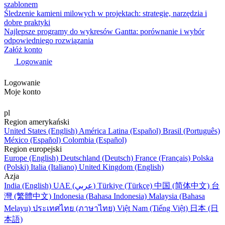
szablonem
Śledzenie kamieni milowych w projektach: strategie, narzędzia i
dobre praktyki
Najlepsze programy do wykresów Gantta: porównanie i wybór
odpowiedniego rozwiązania
Załóż konto
Logowanie
Logowanie
Moje konto
pl
Region amerykański
United States (English)
América Latina (Español)
Brasil (Português)
México (Español)
Colombia (Español)
Region europejski
Europe (English)
Deutschland (Deutsch)
France (Français)
Polska
(Polski)
Italia (Italiano)
United Kingdom (English)
Azja
India (English)
UAE (عربي)
Türkiye (Türkçe)
中国 (简体中文)
台
灣 (繁體中文)
Indonesia (Bahasa Indonesia)
Malaysia (Bahasa
Melayu)
ประเทศไทย (ภาษาไทย)
Việt Nam (Tiếng Việt)
日本 (日
本語)