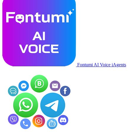
Fontumi AI Voice iAgents