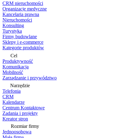
CRM nieruchomości
Organizacje medyczne
Kancelaria prawna
Nieruchomości
Konsulting
Turystyka
Firmy budowlane
Sklepy i e-commerce
Kategorie produktów
Cel
Produktywność
Komunikacja
Mobilność
Zarządzanie i przywództwo
Narzędzie
Telefonia
CRM
Kalendarze
Centrum Kontaktowe
Zadania i projekty
Kreator stron
Rozmiar firmy
Jednoosobowa
Mała firma