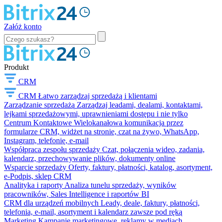
Załóż konto
Produkt
CRM
CRM
Łatwo zarządzaj sprzedażą i klientami
Zarządzanie sprzedażą
Zarządzaj leadami, dealami, kontaktami,
lejkami sprzedażowymi, uprawnieniami dostępu i nie tylko
Centrum Kontaktowe
Wielokanałowa komunikacja przez
formularze CRM, widżet na stronie, czat na żywo, WhatsApp,
Instagram, telefonię, e-mail
Współpraca zespołu sprzedaży
Czat, połączenia wideo, zadania,
kalendarz, przechowywanie plików, dokumenty online
Wsparcie sprzedaży
Oferty, faktury, płatności, katalog, asortyment,
e-Podpis, sklep CRM
Analityka i raporty
Analiza tunelu sprzedaży, wyników
pracowników, Sales Intelligence i raportów BI
CRM dla urządzeń mobilnych
Leady, deale, faktury, płatności,
telefonia, e-mail, asortyment i kalendarz zawsze pod ręką
Marketing
Kampanie marketingowe, reklamy w mediach