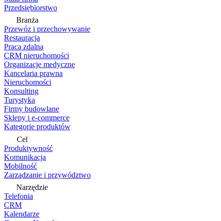
Przedsiębiorstwo
Branża
Przewóz i przechowywanie
Restauracja
Praca zdalna
CRM nieruchomości
Organizacje medyczne
Kancelaria prawna
Nieruchomości
Konsulting
Turystyka
Firmy budowlane
Sklepy i e-commerce
Kategorie produktów
Cel
Produktywność
Komunikacja
Mobilność
Zarządzanie i przywództwo
Narzędzie
Telefonia
CRM
Kalendarze