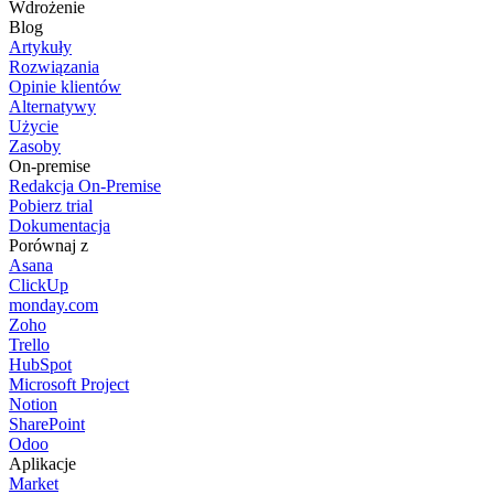
Wdrożenie
Blog
Artykuły
Rozwiązania
Opinie klientów
Alternatywy
Użycie
Zasoby
On-premise
Redakcja On-Premise
Pobierz trial
Dokumentacja
Porównaj z
Asana
ClickUp
monday.com
Zoho
Trello
HubSpot
Microsoft Project
Notion
SharePoint
Odoo
Aplikacje
Market