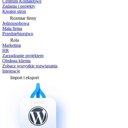
Centrum Kontaktowe
Zadania i projekty
Kreator stron
Rozmiar firmy
Jednoosobowa
Mała firma
Przedsiębiorstwo
Rola
Marketing
HR
Zarządzanie projektem
Obsługa klienta
Zobacz wszystkie rozwiązania
Integracje
Import i eksport