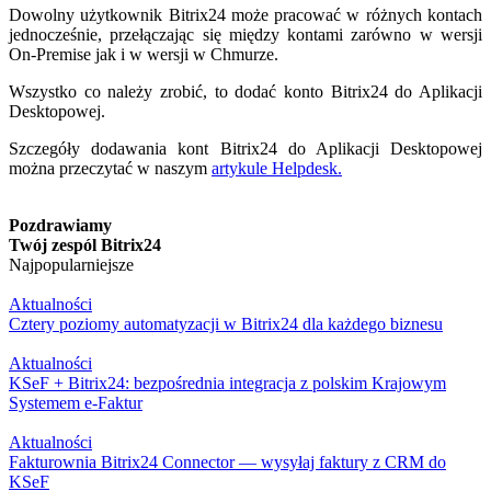
Dowolny użytkownik Bitrix24 może pracować w różnych kontach
jednocześnie, przełączając się między kontami zarówno w wersji
On-Premise jak i w wersji w Chmurze.
Wszystko co należy zrobić, to dodać konto Bitrix24 do Aplikacji
Desktopowej.
Szczegóły dodawania kont Bitrix24 do Aplikacji Desktopowej
można przeczytać w naszym
artykule Helpdesk.
Pozdrawiamy
Twój zespól Bitrix24
Najpopularniejsze
Aktualności
Cztery poziomy automatyzacji w Bitrix24 dla każdego biznesu
Aktualności
KSeF + Bitrix24: bezpośrednia integracja z polskim Krajowym
Systemem e-Faktur
Aktualności
Fakturownia Bitrix24 Connector — wysyłaj faktury z CRM do
KSeF