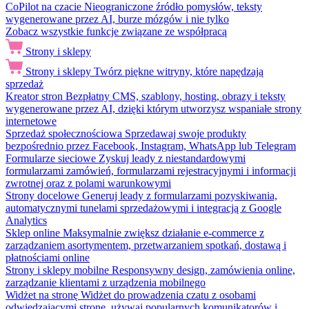
CoPilot na czacie
Nieograniczone źródło pomysłów, teksty
wygenerowane przez AI, burze mózgów i nie tylko
Zobacz wszystkie funkcje związane ze współpracą
Strony i sklepy
Strony i sklepy
Twórz piękne witryny, które napędzają
sprzedaż
Kreator stron
Bezpłatny CMS, szablony, hosting, obrazy i teksty
wygenerowane przez AI, dzięki którym utworzysz wspaniałe strony
internetowe
Sprzedaż społecznościowa
Sprzedawaj swoje produkty
bezpośrednio przez Facebook, Instagram, WhatsApp lub Telegram
Formularze sieciowe
Zyskuj leady z niestandardowymi
formularzami zamówień, formularzami rejestracyjnymi i informacji
zwrotnej oraz z polami warunkowymi
Strony docelowe
Generuj leady z formularzami pozyskiwania,
automatycznymi tunelami sprzedażowymi i integracją z Google
Analytics
Sklep online
Maksymalnie zwiększ działanie e-commerce z
zarządzaniem asortymentem, przetwarzaniem spotkań, dostawą i
płatnościami online
Strony i sklepy mobilne
Responsywny design, zamówienia online,
zarządzanie klientami z urządzenia mobilnego
Widżet na stronę
Widżet do prowadzenia czatu z osobami
odwiedzającymi stronę, używaj popularnych komunikatorów i