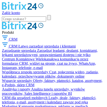
Załóż konto
Produkt
CRM
CRM
Łatwo zarządzaj sprzedażą i klientami
Zarządzanie sprzedażą
Zarządzaj leadami, dealami, kontaktami,
lejkami sprzedażowymi, uprawnieniami dostępu i nie tylko
Centrum Kontaktowe
Wielokanałowa komunikacja przez
formularze CRM, widżet na stronie, czat na żywo, WhatsApp,
Instagram, telefonię, e-mail
Współpraca zespołu sprzedaży
Czat, połączenia wideo, zadania,
kalendarz, przechowywanie plików, dokumenty online
Wsparcie sprzedaży
Oferty, faktury, płatności, katalog, asortyment,
e-Podpis, sklep CRM
Analityka i raporty
Analiza tunelu sprzedaży, wyników
pracowników, Sales Intelligence i raportów BI
CRM dla urządzeń mobilnych
Leady, deale, faktury, płatności,
telefonia, e-mail, asortyment i kalendarz zawsze pod ręką
Marketing
Kampanie marketingowe, reklamy w mediach