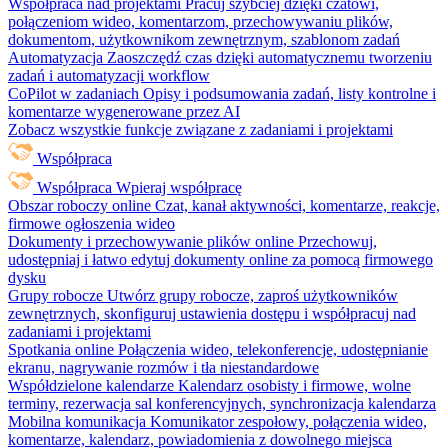
Współpraca nad projektami
Pracuj szybciej dzięki czatowi,
połączeniom wideo, komentarzom, przechowywaniu plików,
dokumentom, użytkownikom zewnętrznym, szablonom zadań
Automatyzacja
Zaoszczędź czas dzięki automatycznemu tworzeniu
zadań i automatyzacji workflow
CoPilot w zadaniach
Opisy i podsumowania zadań, listy kontrolne i
komentarze wygenerowane przez AI
Zobacz wszystkie funkcje związane z zadaniami i projektami
Współpraca
Współpraca
Wpieraj współpracę
Obszar roboczy online
Czat, kanał aktywności, komentarze, reakcje,
firmowe ogłoszenia wideo
Dokumenty i przechowywanie plików online
Przechowuj,
udostępniaj i łatwo edytuj dokumenty online za pomocą firmowego
dysku
Grupy robocze
Utwórz grupy robocze, zaproś użytkowników
zewnętrznych, skonfiguruj ustawienia dostępu i współpracuj nad
zadaniami i projektami
Spotkania online
Połączenia wideo, telekonferencje, udostępnianie
ekranu, nagrywanie rozmów i tła niestandardowe
Współdzielone kalendarze
Kalendarz osobisty i firmowe, wolne
terminy, rezerwacja sal konferencyjnych, synchronizacja kalendarza
Mobilna komunikacja
Komunikator zespołowy, połączenia wideo,
komentarze, kalendarz, powiadomienia z dowolnego miejsca