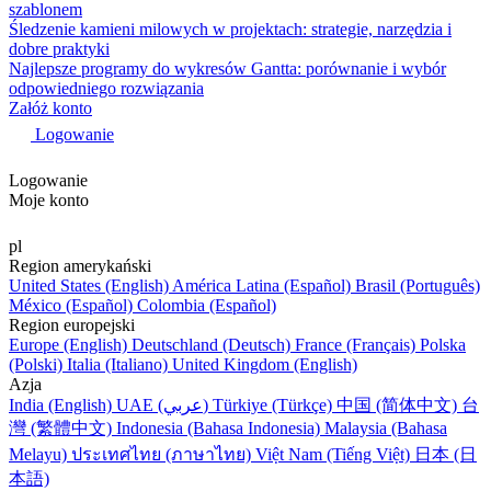
szablonem
Śledzenie kamieni milowych w projektach: strategie, narzędzia i
dobre praktyki
Najlepsze programy do wykresów Gantta: porównanie i wybór
odpowiedniego rozwiązania
Załóż konto
Logowanie
Logowanie
Moje konto
pl
Region amerykański
United States (English)
América Latina (Español)
Brasil (Português)
México (Español)
Colombia (Español)
Region europejski
Europe (English)
Deutschland (Deutsch)
France (Français)
Polska
(Polski)
Italia (Italiano)
United Kingdom (English)
Azja
India (English)
UAE (عربي)
Türkiye (Türkçe)
中国 (简体中文)
台
灣 (繁體中文)
Indonesia (Bahasa Indonesia)
Malaysia (Bahasa
Melayu)
ประเทศไทย (ภาษาไทย)
Việt Nam (Tiếng Việt)
日本 (日
本語)