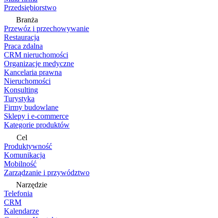
Przedsiębiorstwo
Branża
Przewóz i przechowywanie
Restauracja
Praca zdalna
CRM nieruchomości
Organizacje medyczne
Kancelaria prawna
Nieruchomości
Konsulting
Turystyka
Firmy budowlane
Sklepy i e-commerce
Kategorie produktów
Cel
Produktywność
Komunikacja
Mobilność
Zarządzanie i przywództwo
Narzędzie
Telefonia
CRM
Kalendarze