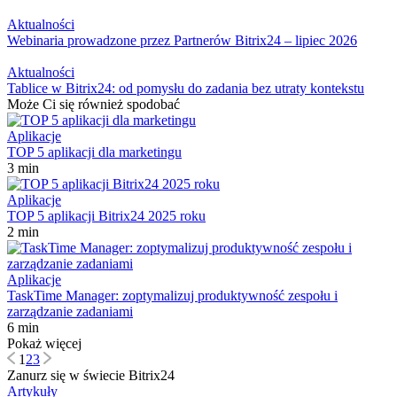
Aktualności
Webinaria prowadzone przez Partnerów Bitrix24 – lipiec 2026
Aktualności
Tablice w Bitrix24: od pomysłu do zadania bez utraty kontekstu
Może Ci się również spodobać
Aplikacje
TOP 5 aplikacji dla marketingu
3 min
Aplikacje
TOP 5 aplikacji Bitrix24 2025 roku
2 min
Aplikacje
TaskTime Manager: zoptymalizuj produktywność zespołu i
zarządzanie zadaniami
6 min
Pokaż więcej
1
2
3
Zanurz się w świecie Bitrix24
Artykuły