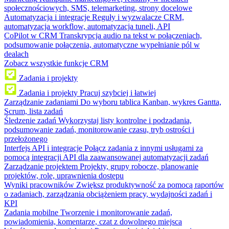
społecznościowych, SMS, telemarketing, strony docelowe
Automatyzacja i integracje
Reguły i wyzwalacze CRM,
automatyzacja workflow, automatyzacja tuneli, API
CoPilot w CRM
Transkrypcja audio na tekst w połączeniach,
podsumowanie połączenia, automatyczne wypełnianie pól w
dealach
Zobacz wszystkie funkcje CRM
Zadania i projekty
Zadania i projekty
Pracuj szybciej i łatwiej
Zarządzanie zadaniami
Do wyboru tablica Kanban, wykres Gantta,
Scrum, lista zadań
Śledzenie zadań
Wykorzystaj listy kontrolne i podzadania,
podsumowanie zadań, monitorowanie czasu, tryb ostrości i
przełożonego
Interfejs API i integracje
Połącz zadania z innymi usługami za
pomocą integracji API dla zaawansowanej automatyzacji zadań
Zarządzanie projektem
Projekty, grupy robocze, planowanie
projektów, role, uprawnienia dostępu
Wyniki pracowników
Zwiększ produktywność za pomocą raportów
o zadaniach, zarządzania obciążeniem pracy, wydajności zadań i
KPI
Zadania mobilne
Tworzenie i monitorowanie zadań,
powiadomienia, komentarze, czat z dowolnego miejsca