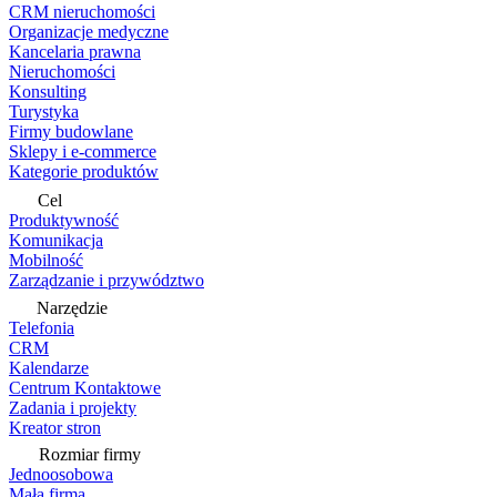
CRM nieruchomości
Organizacje medyczne
Kancelaria prawna
Nieruchomości
Konsulting
Turystyka
Firmy budowlane
Sklepy i e-commerce
Kategorie produktów
Cel
Produktywność
Komunikacja
Mobilność
Zarządzanie i przywództwo
Narzędzie
Telefonia
CRM
Kalendarze
Centrum Kontaktowe
Zadania i projekty
Kreator stron
Rozmiar firmy
Jednoosobowa
Mała firma