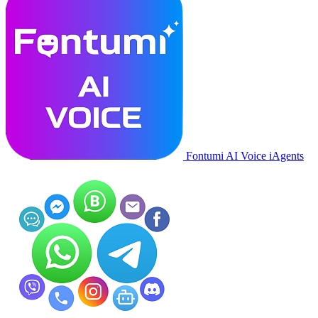
Fontumi AI Voice iAgents