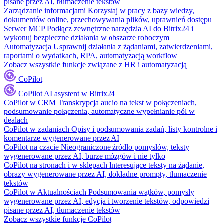
pisane przez AI, tłumaczenie tekstów
Zarządzanie informacjami
Korzystaj w pracy z bazy wiedzy,
dokumentów online, przechowywania plików, uprawnień dostępu
Serwer MCP
Podłącz zewnętrzne narzędzia AI do Bitrix24 i
wykonuj bezpieczne działania w obszarze roboczym
Automatyzacja
Usprawnij działania z żądaniami, zatwierdzeniami,
raportami o wydatkach, RPA, automatyzacją workflow
Zobacz wszystkie funkcje związane z HR i automatyzacją
CoPilot
CoPilot
AI asystent w Bitrix24
CoPilot w CRM
Transkrypcja audio na tekst w połączeniach,
podsumowanie połączenia, automatyczne wypełnianie pól w
dealach
CoPilot w zadaniach
Opisy i podsumowania zadań, listy kontrolne i
komentarze wygenerowane przez AI
CoPilot na czacie
Nieograniczone źródło pomysłów, teksty
wygenerowane przez AI, burze mózgów i nie tylko
CoPilot na stronach i w sklepach
Interesujące teksty na żądanie,
obrazy wygenerowane przez AI, dokładne prompty, tłumaczenie
tekstów
CoPilot w Aktualnościach
Podsumowania wątków, pomysły
wygenerowane przez AI, edycja i tworzenie tekstów, odpowiedzi
pisane przez AI, tłumaczenie tekstów
Zobacz wszystkie funkcje CoPilot