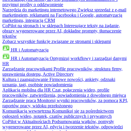
przyjmuj prośby o oddzwonienie
Narzędzia do marketingu internetowego
Zwiększ sprzedaż z e-mail
marketingiem, reklamami na Facebooku i Google, automatyzacją
marketingu, integracją CRM
CoPilot na stronach i w sklepach
Interesujące teksty na żądanie,
obrazy wygenerowane przez AI, dokładne prompty, tłumaczenie
tekstów
Zobacz wszystkie funkcje związane ze stronami i sklepami
HR i Automatyzacja
HR i Automatyzacja
Optymizuj workflowy i zarządzaj danymi
HR
Zarządzanie pracownikami
Profile pracowników, struktura firmy,
uprawnienia dostępu, Active Directory
Kultura i zaangażowanie
Firmowe nowości, ankiety, odznaki
uznania, tagi, osobiste powiadomienia
Aplikacja mobilna dla HR
Czat, połączenia wideo, profile
pracowników, zatwierdzenia, powiadomienia z dowolnego miejsca
Zarządzanie pracą
Monitoruj wyniki pracowników, za pomocą KPI,
raportów pracy, widoku przełożonego
Komunikacja wewnętrzna
Komunikuj się za pośrednictwem
ogłoszeń wideo, notatek, czatów publicznych i prywatnych
CoPilot w Aktualnościach
Podsumowania wątków, pomysły
wygenerowane przez AI, edycja i tworzenie tekstów, odpowiedzi