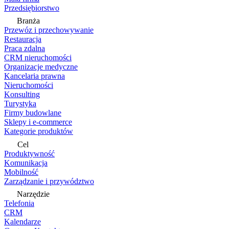
Przedsiębiorstwo
Branża
Przewóz i przechowywanie
Restauracja
Praca zdalna
CRM nieruchomości
Organizacje medyczne
Kancelaria prawna
Nieruchomości
Konsulting
Turystyka
Firmy budowlane
Sklepy i e-commerce
Kategorie produktów
Cel
Produktywność
Komunikacja
Mobilność
Zarządzanie i przywództwo
Narzędzie
Telefonia
CRM
Kalendarze