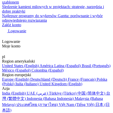
szablonem
Śledzenie kamieni milowych w projektach: strategie, narzędzia i
dobre praktyki
Najlepsze programy do wykresów Gantta: porównanie i wybór
odpowiedniego rozwiązania
Załóż konto
Logowanie
Logowanie
Moje konto
pl
Region amerykański
United States (English)
América Latina (Español)
Brasil (Português)
México (Español)
Colombia (Español)
Region europejski
Europe (English)
Deutschland (Deutsch)
France (Français)
Polska
(Polski)
Italia (Italiano)
United Kingdom (English)
Azja
India (English)
UAE (عربي)
Türkiye (Türkçe)
中国 (简体中文)
台
灣 (繁體中文)
Indonesia (Bahasa Indonesia)
Malaysia (Bahasa
Melayu)
ประเทศไทย (ภาษาไทย)
Việt Nam (Tiếng Việt)
日本 (日
本語)