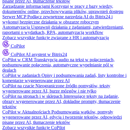
pisane przez AI, tłumaczenie tekstów
Zarządzanie informacjami
Korzystaj w pracy z bazy wiedzy,
dokumentów online, przechowywania plików, uprawnień dostępu
Serwer MCP
Podłącz zewnętrzne narzędzia AI do Bitrix24 i
wykonuj bezpieczne działania w obszarze roboczym
Automatyzacja
Usprawnij działania z żądaniami, zatwierdzeniami,
raportami o wydatkach, RPA, automatyzacją workflow
Zobacz wszystkie funkcje związane z HR i automatyzacją
CoPilot
CoPilot
AI asystent w Bitrix24
CoPilot w CRM
Transkrypcja audio na tekst w połączeniach,
podsumowanie połączenia, automatyczne wypełnianie pól w
dealach
CoPilot w zadaniach
Opisy i podsumowania zadań, listy kontrolne i
komentarze wygenerowane przez AI
CoPilot na czacie
Nieograniczone źródło pomysłów, teksty
wygenerowane przez AI, burze mózgów i nie tylko
CoPilot na stronach i w sklepach
Interesujące teksty na żądanie,
obrazy wygenerowane przez AI, dokładne prompty, tłumaczenie
tekstów
CoPilot w Aktualnościach
Podsumowania wątków, pomysły
wygenerowane przez AI, edycja i tworzenie tekstów, odpowiedzi
pisane przez AI, tłumaczenie tekstów
Zobacz wszystkie funkcje CoPilot