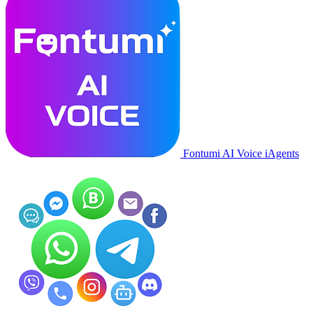
Fontumi AI Voice iAgents