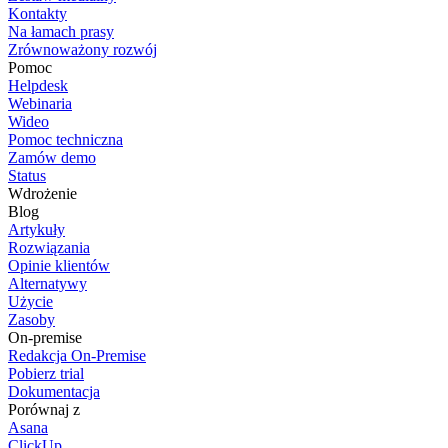
Kontakty
Na łamach prasy
Zrównoważony rozwój
Pomoc
Helpdesk
Webinaria
Wideo
Pomoc techniczna
Zamów demo
Status
Wdrożenie
Blog
Artykuły
Rozwiązania
Opinie klientów
Alternatywy
Użycie
Zasoby
On-premise
Redakcja On-Premise
Pobierz trial
Dokumentacja
Porównaj z
Asana
ClickUp