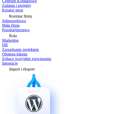
Centrum Kontaktowe
Zadania i projekty
Kreator stron
Rozmiar firmy
Jednoosobowa
Mała firma
Przedsiębiorstwo
Rola
Marketing
HR
Zarządzanie projektem
Obsługa klienta
Zobacz wszystkie rozwiązania
Integracje
Import i eksport