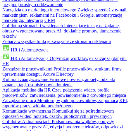
przyjmuj prośby o oddzwonienie
Narzędzia do marketingu internetowego
Zwiększ sprzedaż z e-mail
marketingiem, reklamami na Facebooku i Google, automatyzacją
marketingu, integracją CRM
CoPilot na stronach i w sklepach
Interesujące teksty na żądanie,
obrazy wygenerowane przez AI, dokładne prompty, tłumaczenie
tekstów
Zobacz wszystkie funkcje związane ze stronami i sklepami
HR i Automatyzacja
HR i Automatyzacja
Optymizuj workflowy i zarządzaj danymi
HR
Zarządzanie pracownikami
Profile pracowników, struktura firmy,
uprawnienia dostępu, Active Directory
Kultura i zaangażowanie
Firmowe nowości, ankiety, odznaki
uznania, tagi, osobiste powiadomienia
Aplikacja mobilna dla HR
Czat, połączenia wideo, profile
pracowników, zatwierdzenia, powiadomienia z dowolnego miejsca
Zarządzanie pracą
Monitoruj wyniki pracowników, za pomocą KPI,
raportów pracy, widoku przełożonego
Komunikacja wewnętrzna
Komunikuj się za pośrednictwem
ogłoszeń wideo, notatek, czatów publicznych i prywatnych
CoPilot w Aktualnościach
Podsumowania wątków, pomysły
wygenerowane przez AI, edycja i tworzenie tekstów, odpowiedzi