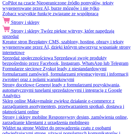
CoPilot na czacie
Nieograniczone źródło pomysłów, teksty
wygenerowane przez AI, burze mózgów i nie tylko
Zobacz wszystkie funkcje związane ze współpracą
Strony i sklepy
Strony i sklepy
Twórz piękne witryny, które napędzają
sprzedaż
Kreator stron
Bezpłatny CMS, szablony, hosting, obrazy i teksty
wygenerowane przez AI, dzięki którym utworzysz wspaniałe strony
internetowe
Sprzedaż społecznościowa
Sprzedawaj swoje produkty
bezpośrednio przez Facebook, Instagram, WhatsApp lub Telegram
Formularze sieciowe
Zyskuj leady z niestandardowymi
formularzami zamówień, formularzami rejestracyjnymi i informacji
zwrotnej oraz z polami warunkowymi
Strony docelowe
Generuj leady z formularzami pozyskiwania,
automatycznymi tunelami sprzedażowymi i integracją z Google
Analytics
Sklep online
Maksymalnie zwiększ działanie e-commerce z
zarządzaniem asortymentem, przetwarzaniem spotkań, dostawą i
płatnościami online
Strony i sklepy mobilne
Responsywny design, zamówienia online,
zarządzanie klientami z urządzenia mobilnego
Widżet na stronę
Widżet do prowadzenia czatu z osobami
odwiedzającymi stronę, używaj popularnych komunikatorów i