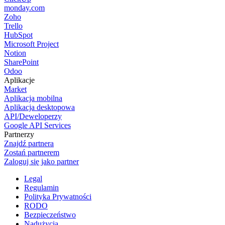
monday.com
Zoho
Trello
HubSpot
Microsoft Project
Notion
SharePoint
Odoo
Aplikacje
Market
Aplikacja mobilna
Aplikacja desktopowa
API/Deweloperzy
Google API Services
Partnerzy
Znajdź partnera
Zostań partnerem
Zaloguj się jako partner
Legal
Regulamin
Polityka Prywatności
RODO
Bezpieczeństwo
Nadużycia