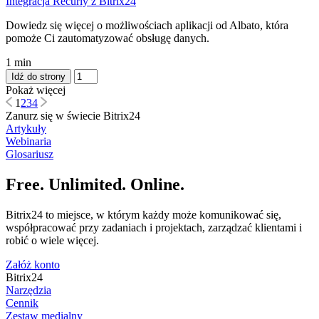
Integracja Recurly z Bitrix24
Dowiedz się więcej o możliwościach aplikacji od Albato, która
pomoże Ci zautomatyzować obsługę danych.
1 min
Idź do strony
Pokaż więcej
1
2
3
4
Zanurz się w świecie Bitrix24
Artykuły
Webinaria
Glosariusz
Free. Unlimited. Online.
Bitrix24 to miejsce, w którym każdy może komunikować się,
współpracować przy zadaniach i projektach, zarządzać klientami i
robić o wiele więcej.
Załóż konto
Bitrix24
Narzędzia
Cennik
Zestaw medialny