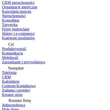
CRM nieruchomości
Organizacje medyczne
Kancelaria prawna
Nieruchomości
Konsulting
Turystyka
Firmy budowlane
Sklepy i e-commerce
Kategorie produktów
Cel
Produktywność
Komunikacja
Mobilność
Zarządzanie i przywództwo
Narzędzie
Telefonia
CRM
Kalendarze
Centrum Kontaktowe
Zadania i projekty
Kreator stron
Rozmiar firmy
Jednoosobowa
Mała firma