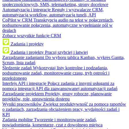
społecznościowych, SMS, telemarketing, strony docelowe
Automatyzacja i integracje
Reguły i wyzwalacze CRM,
automatyzacja workflow, automatyzacja tuneli, API
CoPilot w CRM
Transkrypcja audio na tekst w połączeniach,
podsumowanie połączenia, automatyczne wypełnianie pól w
dealach
Zobacz wszystkie funkcje CRM
Zadania i projekty
Zadania i projekty
Pracuj szybciej i łatwiej
Zarządzanie zadaniami
Do wyboru tablica Kanban, wykres Gantta,
Scrum, lista zadań
Śledzenie zadań
Wykorzystaj listy kontrolne i podzadania,
podsumowanie zadań, monitorowanie czasu, tryb ostrości i
przełożonego
Interfejs API i integracje
Połącz zadania z innymi usługami za
pomocą integracji API dla zaawansowanej automatyzacji zadań
Zarządzanie projektem
Projekty, grupy robocze, planowanie
projektów, role, uprawnienia dostępu
Wyniki pracowników
Zwiększ produktywność za pomocą raportów
o zadaniach, zarządzania obciążeniem pracy, wydajności zadań i
KPI
Zadania mobilne
Tworzenie i monitorowanie zadań,
powiadomienia, komentarze, czat z dowolnego miejsca