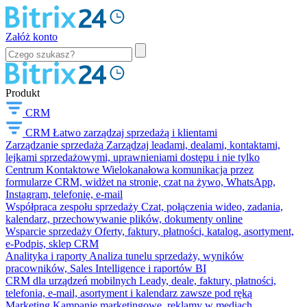
Załóż konto
Produkt
CRM
CRM
Łatwo zarządzaj sprzedażą i klientami
Zarządzanie sprzedażą
Zarządzaj leadami, dealami, kontaktami,
lejkami sprzedażowymi, uprawnieniami dostępu i nie tylko
Centrum Kontaktowe
Wielokanałowa komunikacja przez
formularze CRM, widżet na stronie, czat na żywo, WhatsApp,
Instagram, telefonię, e-mail
Współpraca zespołu sprzedaży
Czat, połączenia wideo, zadania,
kalendarz, przechowywanie plików, dokumenty online
Wsparcie sprzedaży
Oferty, faktury, płatności, katalog, asortyment,
e-Podpis, sklep CRM
Analityka i raporty
Analiza tunelu sprzedaży, wyników
pracowników, Sales Intelligence i raportów BI
CRM dla urządzeń mobilnych
Leady, deale, faktury, płatności,
telefonia, e-mail, asortyment i kalendarz zawsze pod ręką
Marketing
Kampanie marketingowe, reklamy w mediach