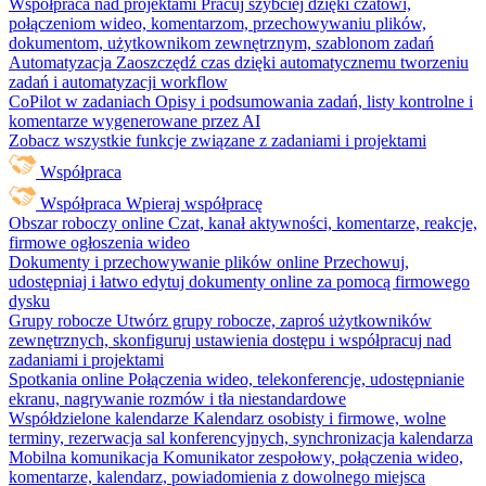
Współpraca nad projektami
Pracuj szybciej dzięki czatowi,
połączeniom wideo, komentarzom, przechowywaniu plików,
dokumentom, użytkownikom zewnętrznym, szablonom zadań
Automatyzacja
Zaoszczędź czas dzięki automatycznemu tworzeniu
zadań i automatyzacji workflow
CoPilot w zadaniach
Opisy i podsumowania zadań, listy kontrolne i
komentarze wygenerowane przez AI
Zobacz wszystkie funkcje związane z zadaniami i projektami
Współpraca
Współpraca
Wpieraj współpracę
Obszar roboczy online
Czat, kanał aktywności, komentarze, reakcje,
firmowe ogłoszenia wideo
Dokumenty i przechowywanie plików online
Przechowuj,
udostępniaj i łatwo edytuj dokumenty online za pomocą firmowego
dysku
Grupy robocze
Utwórz grupy robocze, zaproś użytkowników
zewnętrznych, skonfiguruj ustawienia dostępu i współpracuj nad
zadaniami i projektami
Spotkania online
Połączenia wideo, telekonferencje, udostępnianie
ekranu, nagrywanie rozmów i tła niestandardowe
Współdzielone kalendarze
Kalendarz osobisty i firmowe, wolne
terminy, rezerwacja sal konferencyjnych, synchronizacja kalendarza
Mobilna komunikacja
Komunikator zespołowy, połączenia wideo,
komentarze, kalendarz, powiadomienia z dowolnego miejsca