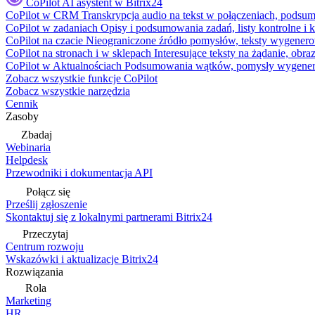
CoPilot
AI asystent w Bitrix24
CoPilot w CRM
Transkrypcja audio na tekst w połączeniach, podsu
CoPilot w zadaniach
Opisy i podsumowania zadań, listy kontrolne 
CoPilot na czacie
Nieograniczone źródło pomysłów, teksty wygenero
CoPilot na stronach i w sklepach
Interesujące teksty na żądanie, ob
CoPilot w Aktualnościach
Podsumowania wątków, pomysły wygenerowa
Zobacz wszystkie funkcje CoPilot
Zobacz wszystkie narzędzia
Cennik
Zasoby
Zbadaj
Webinaria
Helpdesk
Przewodniki i dokumentacja API
Połącz się
Prześlij zgłoszenie
Skontaktuj się z lokalnymi partnerami Bitrix24
Przeczytaj
Centrum rozwoju
Wskazówki i aktualizacje Bitrix24
Rozwiązania
Rola
Marketing
HR