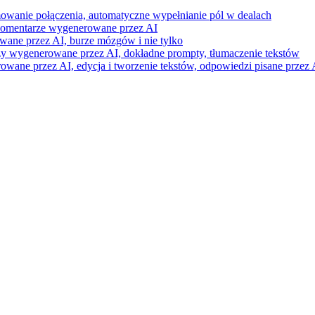
mowanie połączenia, automatyczne wypełnianie pól w dealach
i komentarze wygenerowane przez AI
wane przez AI, burze mózgów i nie tylko
razy wygenerowane przez AI, dokładne prompty, tłumaczenie tekstów
ne przez AI, edycja i tworzenie tekstów, odpowiedzi pisane przez A