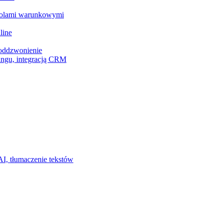
z polami warunkowymi
line
 oddzwonienie
ingu, integracją CRM
I, tłumaczenie tekstów