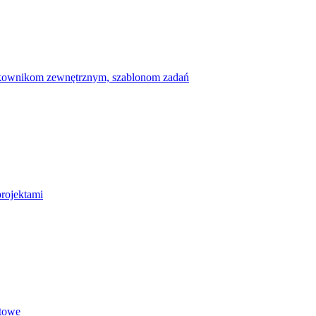
ytkownikom zewnętrznym, szablonom zadań
projektami
etowe