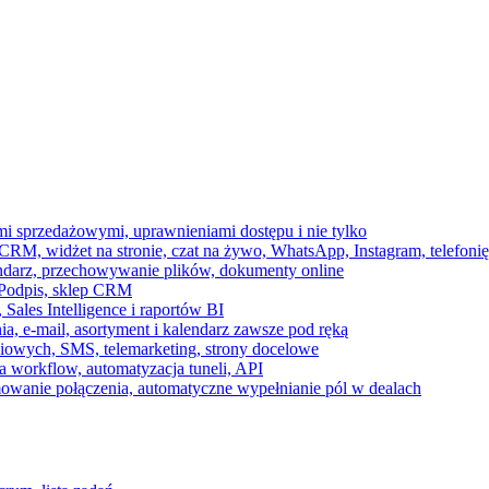
ami sprzedażowymi, uprawnieniami dostępu i nie tylko
RM, widżet na stronie, czat na żywo, WhatsApp, Instagram, telefonię
endarz, przechowywanie plików, dokumenty online
 e-Podpis, sklep CRM
ales Intelligence i raportów BI
onia, e-mail, asortyment i kalendarz zawsze pod ręką
owych, SMS, telemarketing, strony docelowe
 workflow, automatyzacja tuneli, API
mowanie połączenia, automatyczne wypełnianie pól w dealach