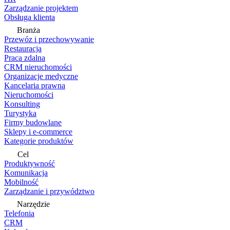
Zarządzanie projektem
Obsługa klienta
Branża
Przewóz i przechowywanie
Restauracja
Praca zdalna
CRM nieruchomości
Organizacje medyczne
Kancelaria prawna
Nieruchomości
Konsulting
Turystyka
Firmy budowlane
Sklepy i e-commerce
Kategorie produktów
Cel
Produktywność
Komunikacja
Mobilność
Zarządzanie i przywództwo
Narzędzie
Telefonia
CRM