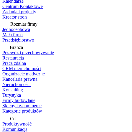
Kalendarze
Centrum Kontaktowe
Zadania i projekty
Kreator stron
Rozmiar firmy
Jednoosobowa
Mała firma
Przedsiębiorstwo
Branża
Przewóz i przechowywanie
Restauracja
Praca zdalna
CRM nieruchomości
Organizacje medyczne
Kancelaria prawna
Nieruchomości
Konsulting
Turystyka
Firmy budowlane
Sklepy i e-commerce
Kategorie produktów
Cel
Produktywność
Komunikacja