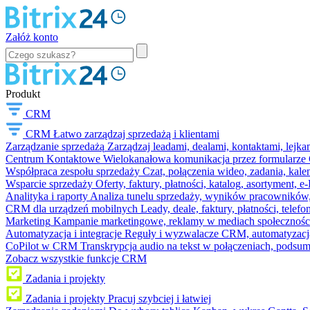
Załóż konto
Produkt
CRM
CRM
Łatwo zarządzaj sprzedażą i klientami
Zarządzanie sprzedażą
Zarządzaj leadami, dealami, kontaktami, lejk
Centrum Kontaktowe
Wielokanałowa komunikacja przez formularze C
Współpraca zespołu sprzedaży
Czat, połączenia wideo, zadania, kal
Wsparcie sprzedaży
Oferty, faktury, płatności, katalog, asortyment,
Analityka i raporty
Analiza tunelu sprzedaży, wyników pracowników, S
CRM dla urządzeń mobilnych
Leady, deale, faktury, płatności, telef
Marketing
Kampanie marketingowe, reklamy w mediach społeczności
Automatyzacja i integracje
Reguły i wyzwalacze CRM, automatyzacja
CoPilot w CRM
Transkrypcja audio na tekst w połączeniach, podsu
Zobacz wszystkie funkcje CRM
Zadania i projekty
Zadania i projekty
Pracuj szybciej i łatwiej