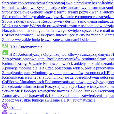
Sprzedaż społecznościowa
Sprzedawaj swoje produkty bezpośrednio
Formularze sieciowe
Zyskuj leady z niestandardowymi formularzami 
Strony docelowe
Generuj leady z formularzami pozyskiwania, automa
Sklep online
Maksymalnie zwiększ działanie e-commerce z zarządzan
Strony i sklepy mobilne
Responsywny design, zamówienia online, zar
Widżet na stronę
Widżet do prowadzenia czatu z osobami odwiedzają
Narzędzia do marketingu internetowego
Zwiększ sprzedaż z e-mail m
CoPilot na stronach i w sklepach
Interesujące teksty na żądanie, ob
Zobacz wszystkie funkcje związane ze stronami i sklepami
HR i Automatyzacja
HR i Automatyzacja
Optymizuj workflowy i zarządzaj danymi 
Zarządzanie pracownikami
Profile pracowników, struktura firmy, upr
Kultura i zaangażowanie
Firmowe nowości, ankiety, odznaki uznania,
Aplikacja mobilna dla HR
Czat, połączenia wideo, profile pracowni
Zarządzanie pracą
Monitoruj wyniki pracowników, za pomocą KPI, r
Komunikacja wewnętrzna
Komunikuj się za pośrednictwem ogłoszeń
CoPilot w Aktualnościach
Podsumowania wątków, pomysły wygenerowa
Zarządzanie informacjami
Korzystaj w pracy z bazy wiedzy, dokume
Serwer MCP
Podłącz zewnętrzne narzędzia AI do Bitrix24 i wykonu
Automatyzacja
Usprawnij działania z żądaniami, zatwierdzeniami, 
Zobacz wszystkie funkcje związane z HR i automatyzacją
CoPilot