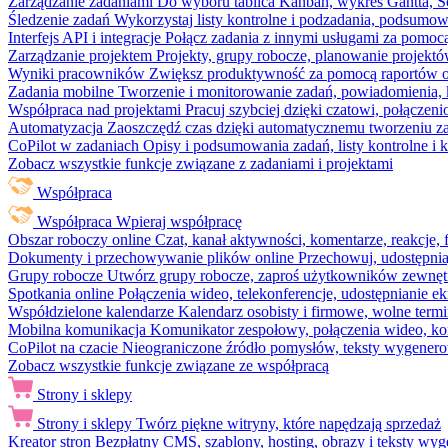
Zarządzanie zadaniami
Do wyboru tablica Kanban, wykres Gantta, Sc
Śledzenie zadań
Wykorzystaj listy kontrolne i podzadania, podsumowa
Interfejs API i integracje
Połącz zadania z innymi usługami za pomocą
Zarządzanie projektem
Projekty, grupy robocze, planowanie projektó
Wyniki pracowników
Zwiększ produktywność za pomocą raportów o 
Zadania mobilne
Tworzenie i monitorowanie zadań, powiadomienia, 
Współpraca nad projektami
Pracuj szybciej dzięki czatowi, połąc
Automatyzacja
Zaoszczędź czas dzięki automatycznemu tworzeniu za
CoPilot w zadaniach
Opisy i podsumowania zadań, listy kontrolne 
Zobacz wszystkie funkcje związane z zadaniami i projektami
Współpraca
Współpraca
Wpieraj współpracę
Obszar roboczy online
Czat, kanał aktywności, komentarze, reakcje,
Dokumenty i przechowywanie plików online
Przechowuj, udostępnia
Grupy robocze
Utwórz grupy robocze, zaproś użytkowników zewnętrz
Spotkania online
Połączenia wideo, telekonferencje, udostępnianie e
Współdzielone kalendarze
Kalendarz osobisty i firmowe, wolne termi
Mobilna komunikacja
Komunikator zespołowy, połączenia wideo, ko
CoPilot na czacie
Nieograniczone źródło pomysłów, teksty wygenero
Zobacz wszystkie funkcje związane ze współpracą
Strony i sklepy
Strony i sklepy
Twórz piękne witryny, które napędzają sprzedaż
Kreator stron
Bezpłatny CMS, szablony, hosting, obrazy i teksty wyg