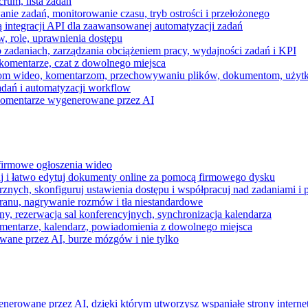
rum, lista zadań
nie zadań, monitorowanie czasu, tryb ostrości i przełożonego
 integracji API dla zaawansowanej automatyzacji zadań
w, role, uprawnienia dostępu
zadaniach, zarządzania obciążeniem pracy, wydajności zadań i KPI
komentarze, czat z dowolnego miejsca
zeniom wideo, komentarzom, przechowywaniu plików, dokumentom, uż
dań i automatyzacji workflow
i komentarze wygenerowane przez AI
 firmowe ogłoszenia wideo
j i łatwo edytuj dokumenty online za pomocą firmowego dysku
nych, skonfiguruj ustawienia dostępu i współpracuj nad zadaniami i 
kranu, nagrywanie rozmów i tła niestandardowe
ny, rezerwacja sal konferencyjnych, synchronizacja kalendarza
mentarze, kalendarz, powiadomienia z dowolnego miejsca
wane przez AI, burze mózgów i nie tylko
enerowane przez AI, dzięki którym utworzysz wspaniałe strony intern