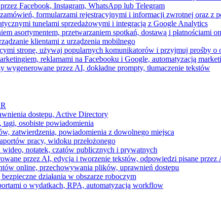
 przez Facebook, Instagram, WhatsApp lub Telegram
zamówień, formularzami rejestracyjnymi i informacji zwrotnej oraz 
tycznymi tunelami sprzedażowymi i integracją z Google Analytics
iem asortymentem, przetwarzaniem spotkań, dostawą i płatnościami on
ządzanie klientami z urządzenia mobilnego
cymi stronę, używaj popularnych komunikatorów i przyjmuj prośby o
arketingiem, reklamami na Facebooku i Google, automatyzacją market
razy wygenerowane przez AI, dokładne prompty, tłumaczenie tekstów
HR
awnienia dostępu, Active Directory
 tagi, osobiste powiadomienia
ków, zatwierdzenia, powiadomienia z dowolnego miejsca
aportów pracy, widoku przełożonego
 wideo, notatek, czatów publicznych i prywatnych
ne przez AI, edycja i tworzenie tekstów, odpowiedzi pisane przez A
ntów online, przechowywania plików, uprawnień dostępu
j bezpieczne działania w obszarze roboczym
raportami o wydatkach, RPA, automatyzacją workflow