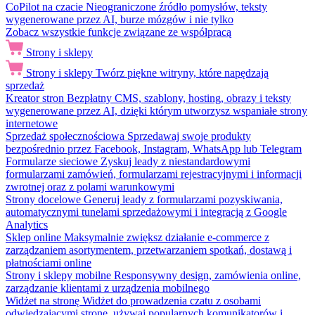
CoPilot na czacie
Nieograniczone źródło pomysłów, teksty
wygenerowane przez AI, burze mózgów i nie tylko
Zobacz wszystkie funkcje związane ze współpracą
Strony i sklepy
Strony i sklepy
Twórz piękne witryny, które napędzają
sprzedaż
Kreator stron
Bezpłatny CMS, szablony, hosting, obrazy i teksty
wygenerowane przez AI, dzięki którym utworzysz wspaniałe strony
internetowe
Sprzedaż społecznościowa
Sprzedawaj swoje produkty
bezpośrednio przez Facebook, Instagram, WhatsApp lub Telegram
Formularze sieciowe
Zyskuj leady z niestandardowymi
formularzami zamówień, formularzami rejestracyjnymi i informacji
zwrotnej oraz z polami warunkowymi
Strony docelowe
Generuj leady z formularzami pozyskiwania,
automatycznymi tunelami sprzedażowymi i integracją z Google
Analytics
Sklep online
Maksymalnie zwiększ działanie e-commerce z
zarządzaniem asortymentem, przetwarzaniem spotkań, dostawą i
płatnościami online
Strony i sklepy mobilne
Responsywny design, zamówienia online,
zarządzanie klientami z urządzenia mobilnego
Widżet na stronę
Widżet do prowadzenia czatu z osobami
odwiedzającymi stronę, używaj popularnych komunikatorów i