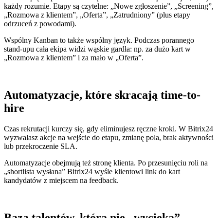
każdy rozumie. Etapy są czytelne: „Nowe zgłoszenie”, „Screening”,
„Rozmowa z klientem”, „Oferta”, „Zatrudniony” (plus etapy
odrzuceń z powodami).
Wspólny Kanban to także wspólny język. Podczas porannego
stand‑upu cała ekipa widzi wąskie gardła: np. za dużo kart w
„Rozmowa z klientem” i za mało w „Oferta”.
Automatyzacje, które skracają time-to-
hire
Czas rekrutacji kurczy się, gdy eliminujesz ręczne kroki. W Bitrix24
wyzwalasz akcje na wejście do etapu, zmianę pola, brak aktywności
lub przekroczenie SLA.
Automatyzacje obejmują też stronę klienta. Po przesunięciu roli na
„shortlista wysłana” Bitrix24 wyśle klientowi link do kart
kandydatów z miejscem na feedback.
Baza talentów, która nie „wycieka”