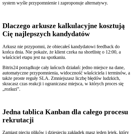
system wyśle przypomnienie i zaproponuje alternatywy.
Dlaczego arkusze kalkulacyjne kosztują
Cię najlepszych kandydatów
Arkusz nie przypomni, że obiecałeś kandydatowi feedback do
końca dnia. Nie pokaże, że klient czeka na shortlistę o 12:00, a
właściciel etapu jest na spotkaniu.
Bitrix24 porządkuje cały łańcuch działań: jedno miejsce na dane,
automatyczne przypomnienia, widoczność właściciela i terminów, a
także proste reguły SLA. Zmniejszasz liczbę błędów ludzkich,
skracasz czas reakcji i ograniczasz miejsca, w których proces się
„rozłazi”.
Jedna tablica Kanban dla całego procesu
rekrutacji
Zamiast pięciu plików i dziesięciu zakładek masz jeden lejek, który