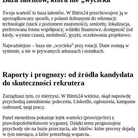
Twoja wartość to baza talentów. W Bitrix24 przechowujesz ją w
uporządkowany sposób, z polami dobranymi do rekrutacji:
technologie (stack z poziomem znajomości), seniority, lokalizacja,
preferowana forma współpracy, widełki finansowe, dostępność (od
kiedy, wymiar czasu), mobilność, języki, oczekiwania projektowe.
Najważniejsze – baza nie „wycieka” przy rotacji. Dane zostają w
systemie, a nie w prywatnych arkuszach i notatkach.
Raporty i prognozy: od źródła kandydata
do skuteczności rekrutera
Zarządzasz tym, co mierzysz. W Bitrix24 widzisz, skąd naprawdę
przychodzą zatrudnienia: polecenia, LinkedIn, ogłoszenia, kampanie
outbound, targi pracy.
Panel menedżera pokazuje lejek wartości (prowizje/fee) z
prawdopodobieństwem wygranej. Dzięki temu prognozujesz
przychody nie na bazie przeczucia, ale faktów: które procesy dojadą
w tym miesiącu, a które potrzebują wsparcia.