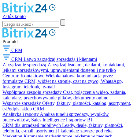
Załóż konto
Produkt
CRM
CRM
Łatwo zarządzaj sprzedażą i klientami
Zarządzanie sprzedażą
Zarządzaj leadami, dealami, kontaktami,
lejkami sprzedażowymi, uprawnieniami dostępu i nie tylko
Centrum Kontaktowe
Wielokanałowa komunikacja przez
formularze CRM, widżet na stronie, czat na żywo, WhatsApp,
Instagram, telefonię, e-mail
Współpraca zespołu sprzedaży
Czat, połączenia wideo, zadania,
kalendarz, przechowywanie plików, dokumenty online
Wsparcie sprzedaży
Oferty, faktury, płatności, katalog, asortyment,
e-Podpis, sklep CRM
Analityka i raporty
Analiza tunelu sprzedaży, wyników
pracowników, Sales Intelligence i raportów BI
CRM dla urządzeń mobilnych
Leady, deale, faktury, płatności,
telefonia, e-mail, asortyment i kalendarz zawsze pod ręką
Marketing
Kampanie marketingowe, reklamy w mediach