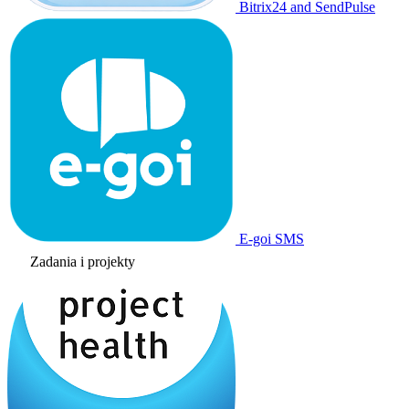
Bitrix24 and SendPulse
E-goi SMS
Zadania i projekty