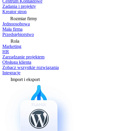
Centrum Kontaktowe
Zadania i projekty
Kreator stron
Rozmiar firmy
Jednoosobowa
Mała firma
Przedsiębiorstwo
Rola
Marketing
HR
Zarządzanie projektem
Obsługa klienta
Zobacz wszystkie rozwiązania
Integracje
Import i eksport