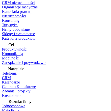
CRM nieruchomości
Organizacje medyczne
Kancelaria prawna
Nieruchomości
Konsulting
Turystyka
Firmy budowlane
Sklepy i e-commerce
Kategorie produktów
Cel
Produktywność
Komunikacja
Mobilność
Zarządzanie i przywództwo
Narzędzie
Telefonia
CRM
Kalendarze
Centrum Kontaktowe
Zadania i projekty
Kreator stron
Rozmiar firmy
Jednoosobowa
Mała firma