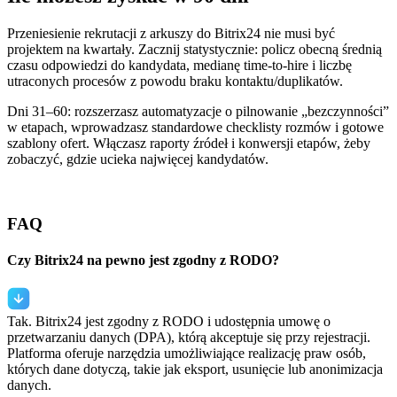
Przeniesienie rekrutacji z arkuszy do Bitrix24 nie musi być
projektem na kwartały. Zacznij statystycznie: policz obecną średnią
czasu odpowiedzi do kandydata, medianę time‑to‑hire i liczbę
utraconych procesów z powodu braku kontaktu/duplikatów.
Dni 31–60: rozszerzasz automatyzacje o pilnowanie „bezczynności”
w etapach, wprowadzasz standardowe checklisty rozmów i gotowe
szablony ofert. Włączasz raporty źródeł i konwersji etapów, żeby
zobaczyć, gdzie ucieka najwięcej kandydatów.
FAQ
Czy Bitrix24 na pewno jest zgodny z RODO?
Tak. Bitrix24 jest zgodny z RODO i udostępnia umowę o
przetwarzaniu danych (DPA), którą akceptuje się przy rejestracji.
Platforma oferuje narzędzia umożliwiające realizację praw osób,
których dane dotyczą, takie jak eksport, usunięcie lub anonimizacja
danych.