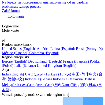
Najlepszy test oprogramowania zaczyna się od najbardziej
problematycznego procesu
Załóż konto
Logowanie
Logowanie
Moje konto
pl
Region amerykański
United States (English)
América Latina (Español)
Brasil (Português)
México (Español)
Colombia (Español)
Region europejski
Europe (English)
Deutschland (Deutsch)
France (Français)
Polska
(Polski)
Italia (Italiano)
United Kingdom (English)
Azja
India (English)
UAE (عربي)
Türkiye (Türkçe)
中国 (简体中文)
台
灣 (繁體中文)
Indonesia (Bahasa Indonesia)
Malaysia (Bahasa
Melayu)
ประเทศไทย (ภาษาไทย)
Việt Nam (Tiếng Việt)
日本 (日
本語)
W razie potrzeby możesz zmienić region tutaj