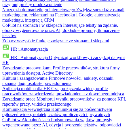
przyjmuj prośby o oddzwonienie
Narzędzia do marketingu internetowego
Zwiększ sprzedaż z e-mail
marketingiem, reklamami na Facebooku i Google, automatyzacją
marketingu, integracją CRM
CoPilot na stronach i w sklepach
Interesujące teksty na żądanie,
obrazy wygenerowane przez AI, dokładne prompty, tłumaczenie
tekstów
Zobacz wszystkie funkcje związane ze stronami i sklepami
HR i Automatyzacja
HR i Automatyzacja
Optymizuj workflowy i zarządzaj danymi
HR
Zarządzanie pracownikami
Profile pracowników, struktura firmy,
uprawnienia dostępu, Active Directory
Kultura i zaangażowanie
Firmowe nowości, ankiety, odznaki
uznania, tagi, osobiste powiadomienia
Aplikacja mobilna dla HR
Czat, połączenia wideo, profile
pracowników, zatwierdzenia, powiadomienia z dowolnego miejsca
Zarządzanie pracą
Monitoruj wyniki pracowników, za pomocą KPI,
raportów pracy, widoku przełożonego
Komunikacja wewnętrzna
Komunikuj się za pośrednictwem
ogłoszeń wideo, notatek, czatów publicznych i prywatnych
CoPilot w Aktualnościach
Podsumowania wątków, pomysły
wygenerowane przez AI, edycja i tworzenie tekstów, odpowiedzi