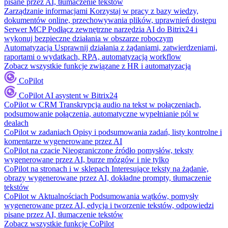
pisane przez AI, tłumaczenie tekstów
Zarządzanie informacjami
Korzystaj w pracy z bazy wiedzy,
dokumentów online, przechowywania plików, uprawnień dostępu
Serwer MCP
Podłącz zewnętrzne narzędzia AI do Bitrix24 i
wykonuj bezpieczne działania w obszarze roboczym
Automatyzacja
Usprawnij działania z żądaniami, zatwierdzeniami,
raportami o wydatkach, RPA, automatyzacją workflow
Zobacz wszystkie funkcje związane z HR i automatyzacją
CoPilot
CoPilot
AI asystent w Bitrix24
CoPilot w CRM
Transkrypcja audio na tekst w połączeniach,
podsumowanie połączenia, automatyczne wypełnianie pól w
dealach
CoPilot w zadaniach
Opisy i podsumowania zadań, listy kontrolne i
komentarze wygenerowane przez AI
CoPilot na czacie
Nieograniczone źródło pomysłów, teksty
wygenerowane przez AI, burze mózgów i nie tylko
CoPilot na stronach i w sklepach
Interesujące teksty na żądanie,
obrazy wygenerowane przez AI, dokładne prompty, tłumaczenie
tekstów
CoPilot w Aktualnościach
Podsumowania wątków, pomysły
wygenerowane przez AI, edycja i tworzenie tekstów, odpowiedzi
pisane przez AI, tłumaczenie tekstów
Zobacz wszystkie funkcje CoPilot