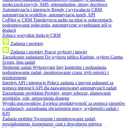
społecznościowych, SMS, telemarketing, strony docelowe
Automatyzacja i integracje
Reguły i wyzwalacze CRM,
automatyzacja workflow, automatyzacja tuneli, API
CoPilot w CRM
Transkrypcja audio na tekst w połączeniach,
podsumowanie połączenia, automatyczne wypełnianie pól w
dealach
Zobacz wszystkie funkcje CRM
Zadania i projekty
Zadania i projekty
Pracuj szybciej i łatwiej
Zarządzanie zadaniami
Do wyboru tablica Kanban, wykres Gantta,
Scrum, lista zadań
Śledzenie zadań
Wykorzystaj listy kontrolne i podzadania,
podsumowanie zadań, monitorowanie czasu, tryb ostrości i
przełożonego
Interfejs API i integracje
Połącz zadania z innymi usługami za
pomocą integracji API dla zaawansowanej automatyzacji zadań
Zarządzanie projektem
Projekty, grupy robocze, planowanie
projektów, role, uprawnienia dostępu
Wyniki pracowników
Zwiększ produktywność za pomocą raportów
o zadaniach, zarządzania obciążeniem pracy, wydajności zadań i
KPI
Zadania mobilne
Tworzenie i monitorowanie zadań,
powiadomienia, komentarze, czat z dowolnego miejsca