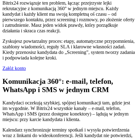
Bitrix24 rozwiązuje ten problem, łącząc przejrzyste lejki
rekrutacyjne z komunikacją 360° w jednym miejscu. Każdy
kandydat i każdy klient ma swoją kompletną oś czasu – od
pierwszego kontaktu, przez screening i rozmowy, po złożenie oferty
i zatrudnienie. Masz jeden widok prawdy, który porządkuje
działania i skraca czas reakcji.
Zyskujesz powtarzalny proces: etapy, automatyczne przypomnienia,
szablony wiadomości, reguły SLA i klarowne własności zadań.
Kiedy przenosisz kandydata do „Screening”, system tworzy zadania
i podpowiada kolejne kroki.
Załóż konto
Komunikacja 360°: e‑mail, telefon,
WhatsApp i SMS w jednym CRM
Kandydaci oczekują szybkiej, spójnej komunikacji tam, gdzie jest
im wygodnie. W Bitrix24 wszystkie kanały – e‑mail, telefon,
WhatsApp i SMS (przez dostępne konektory) – lądują w jednym
miejscu: przy karcie kandydata i klienta.
Kalendarz synchronizuje terminy spotkań i wysyła potwierdzenia
wraz z linkami do wideokonferencji. Jeśli kandydat nie potwierdzi,