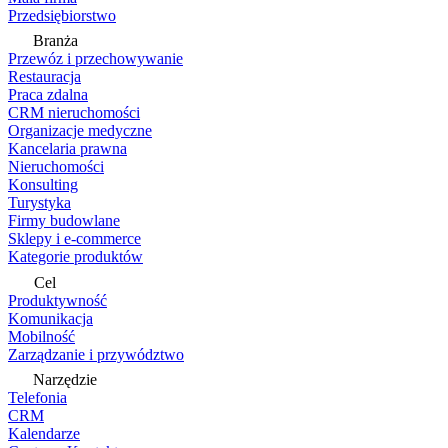
Przedsiębiorstwo
Branża
Przewóz i przechowywanie
Restauracja
Praca zdalna
CRM nieruchomości
Organizacje medyczne
Kancelaria prawna
Nieruchomości
Konsulting
Turystyka
Firmy budowlane
Sklepy i e-commerce
Kategorie produktów
Cel
Produktywność
Komunikacja
Mobilność
Zarządzanie i przywództwo
Narzędzie
Telefonia
CRM
Kalendarze