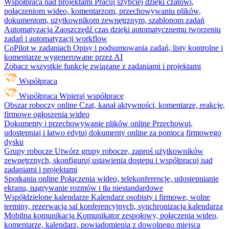
Współpraca nad projektami
Pracuj szybciej dzięki czatowi,
połączeniom wideo, komentarzom, przechowywaniu plików,
dokumentom, użytkownikom zewnętrznym, szablonom zadań
Automatyzacja
Zaoszczędź czas dzięki automatycznemu tworzeniu
zadań i automatyzacji workflow
CoPilot w zadaniach
Opisy i podsumowania zadań, listy kontrolne i
komentarze wygenerowane przez AI
Zobacz wszystkie funkcje związane z zadaniami i projektami
Współpraca
Współpraca
Wpieraj współpracę
Obszar roboczy online
Czat, kanał aktywności, komentarze, reakcje,
firmowe ogłoszenia wideo
Dokumenty i przechowywanie plików online
Przechowuj,
udostępniaj i łatwo edytuj dokumenty online za pomocą firmowego
dysku
Grupy robocze
Utwórz grupy robocze, zaproś użytkowników
zewnętrznych, skonfiguruj ustawienia dostępu i współpracuj nad
zadaniami i projektami
Spotkania online
Połączenia wideo, telekonferencje, udostępnianie
ekranu, nagrywanie rozmów i tła niestandardowe
Współdzielone kalendarze
Kalendarz osobisty i firmowe, wolne
terminy, rezerwacja sal konferencyjnych, synchronizacja kalendarza
Mobilna komunikacja
Komunikator zespołowy, połączenia wideo,
komentarze, kalendarz, powiadomienia z dowolnego miejsca