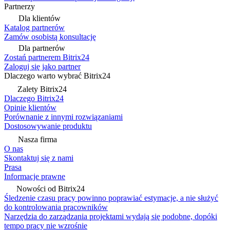
Partnerzy
Dla klientów
Katalog partnerów
Zamów osobistą konsultację
Dla partnerów
Zostań partnerem Bitrix24
Zaloguj się jako partner
Dlaczego warto wybrać Bitrix24
Zalety Bitrix24
Dlaczego Bitrix24
Opinie klientów
Porównanie z innymi rozwiązaniami
Dostosowywanie produktu
Nasza firma
O nas
Skontaktuj się z nami
Prasa
Informacje prawne
Nowości od Bitrix24
Śledzenie czasu pracy powinno poprawiać estymacje, a nie służyć
do kontrolowania pracowników
Narzędzia do zarządzania projektami wydają się podobne, dopóki
tempo pracy nie wzrośnie