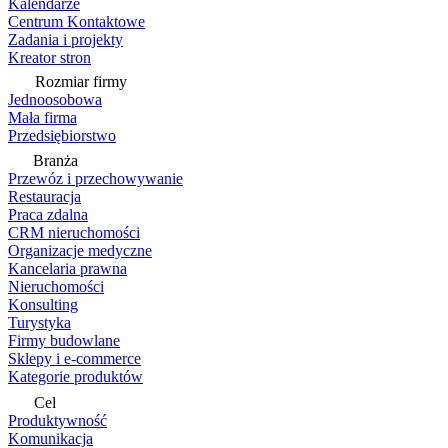
Kalendarze
Centrum Kontaktowe
Zadania i projekty
Kreator stron
Rozmiar firmy
Jednoosobowa
Mała firma
Przedsiębiorstwo
Branża
Przewóz i przechowywanie
Restauracja
Praca zdalna
CRM nieruchomości
Organizacje medyczne
Kancelaria prawna
Nieruchomości
Konsulting
Turystyka
Firmy budowlane
Sklepy i e-commerce
Kategorie produktów
Cel
Produktywność
Komunikacja