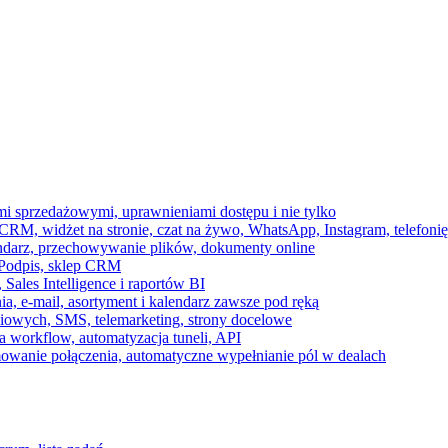
ami sprzedażowymi, uprawnieniami dostępu i nie tylko
RM, widżet na stronie, czat na żywo, WhatsApp, Instagram, telefonię
endarz, przechowywanie plików, dokumenty online
 e-Podpis, sklep CRM
ales Intelligence i raportów BI
onia, e-mail, asortyment i kalendarz zawsze pod ręką
owych, SMS, telemarketing, strony docelowe
 workflow, automatyzacja tuneli, API
mowanie połączenia, automatyczne wypełnianie pól w dealach