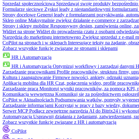
Sprzedaż społecznościowa
Sprzedawaj swoje produkty bezpośrednio
Formularze sieciowe
Zyskuj leady z niestandardowymi formularzami 
Strony docelowe
Generuj leady z formularzami pozyskiwania, automa
Sklep online
Maksymalnie zwiększ działanie e-commerce z zarządzan
Strony i sklepy mobilne
Responsywny design, zamówienia online, zar
Widżet na stronę
Widżet do prowadzenia czatu z osobami odwiedzają
Narzędzia do marketingu internetowego
Zwiększ sprzedaż z e-mail m
CoPilot na stronach i w sklepach
Interesujące teksty na żądanie, ob
Zobacz wszystkie funkcje związane ze stronami i sklepami
HR i Automatyzacja
HR i Automatyzacja
Optymizuj workflowy i zarządzaj danymi 
Zarządzanie pracownikami
Profile pracowników, struktura firmy, upr
Kultura i zaangażowanie
Firmowe nowości, ankiety, odznaki uznania,
Aplikacja mobilna dla HR
Czat, połączenia wideo, profile pracowni
Zarządzanie pracą
Monitoruj wyniki pracowników, za pomocą KPI, r
Komunikacja wewnętrzna
Komunikuj się za pośrednictwem ogłoszeń
CoPilot w Aktualnościach
Podsumowania wątków, pomysły wygenerowa
Zarządzanie informacjami
Korzystaj w pracy z bazy wiedzy, dokume
Serwer MCP
Podłącz zewnętrzne narzędzia AI do Bitrix24 i wykonu
Automatyzacja
Usprawnij działania z żądaniami, zatwierdzeniami, 
Zobacz wszystkie funkcje związane z HR i automatyzacją
CoPilot