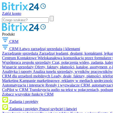
Załóż konto
Produkt
CRM
CRM
Łatwo zarządzaj sprzedażą i klientami
Zarządzanie sprzedażą
Zarządzaj leadami, dealami, kontaktami, lejk
Centrum Kontaktowe
Wielokanałowa komunikacja przez formularze C
Współpraca zespołu sprzedaży
Czat, połączenia wideo, zadania, kal
Wsparcie sprzedaży
Oferty, faktury, płatności, katalog, asortyment,
Analityka i raporty
Analiza tunelu sprzedaży, wyników pracowników, S
CRM dla urządzeń mobilnych
Leady, deale, faktury, płatności, telef
Marketing
Kampanie marketingowe, reklamy w mediach społeczności
Automatyzacja i integracje
Reguły i wyzwalacze CRM, automatyzacja
CoPilot w CRM
Transkrypcja audio na tekst w połączeniach, podsu
Zobacz wszystkie funkcje CRM
Zadania i projekty
Zadania i projekty
Pracuj szybciej i łatwiej