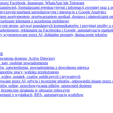
 przez Facebook, Instagram, WhatsApp lub Telegram
zamówień, formularzami rejestracyjnymi i informacji zwrotnej oraz 
tycznymi tunelami sprzedażowymi i integracją z Google Analytics
iem asortymentem, przetwarzaniem spotkań, dostawą i płatnościami on
ządzanie klientami z urządzenia mobilnego
cymi stronę, używaj popularnych komunikatorów i przyjmuj prośby o
arketingiem, reklamami na Facebooku i Google, automatyzacją market
razy wygenerowane przez AI, dokładne prompty, tłumaczenie tekstów
HR
awnienia dostępu, Active Directory
 tagi, osobiste powiadomienia
ków, zatwierdzenia, powiadomienia z dowolnego miejsca
aportów pracy, widoku przełożonego
 wideo, notatek, czatów publicznych i prywatnych
ne przez AI, edycja i tworzenie tekstów, odpowiedzi pisane przez A
ntów online, przechowywania plików, uprawnień dostępu
j bezpieczne działania w obszarze roboczym
raportami o wydatkach, RPA, automatyzacją workflow