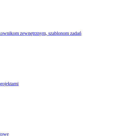
ytkownikom zewnętrznym, szablonom zadań
projektami
etowe