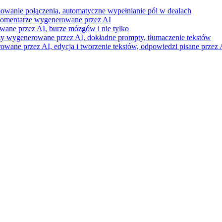
mowanie połączenia, automatyczne wypełnianie pól w dealach
i komentarze wygenerowane przez AI
wane przez AI, burze mózgów i nie tylko
razy wygenerowane przez AI, dokładne prompty, tłumaczenie tekstów
ne przez AI, edycja i tworzenie tekstów, odpowiedzi pisane przez A