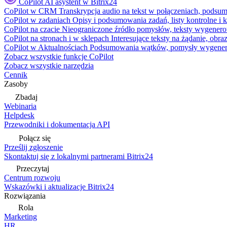
CoPilot
AI asystent w Bitrix24
CoPilot w CRM
Transkrypcja audio na tekst w połączeniach, podsu
CoPilot w zadaniach
Opisy i podsumowania zadań, listy kontrolne 
CoPilot na czacie
Nieograniczone źródło pomysłów, teksty wygenero
CoPilot na stronach i w sklepach
Interesujące teksty na żądanie, ob
CoPilot w Aktualnościach
Podsumowania wątków, pomysły wygenerowa
Zobacz wszystkie funkcje CoPilot
Zobacz wszystkie narzędzia
Cennik
Zasoby
Zbadaj
Webinaria
Helpdesk
Przewodniki i dokumentacja API
Połącz się
Prześlij zgłoszenie
Skontaktuj się z lokalnymi partnerami Bitrix24
Przeczytaj
Centrum rozwoju
Wskazówki i aktualizacje Bitrix24
Rozwiązania
Rola
Marketing
HR