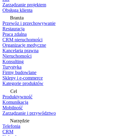
Zarządzanie projektem
Obsługa klienta
Branża
Przewóz i przechowywanie
Restauracja
Praca zdalna
CRM nieruchomości
Organizacje medyczne
Kancelaria prawna
Nieruchomości
Konsulting
Turystyka
Firmy budowlane
Sklepy i e-commerce
Kategorie produktów
Cel
Produktywność
Komunikacja
Mobilność
Zarządzanie i przywództwo
Narzędzie
Telefonia
CRM