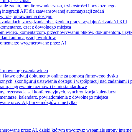
rum, lista zadań
nie zadań, monitorowanie czasu, tryb ostrości i przełożonego
 integracji API dla zaawansowanej automatyzacji zadań
w, role, uprawnienia dostępu
zadaniach, zarządzania obciążeniem pracy, wydajności zadań i KPI
komentarze, czat z dowolnego miejsca
zeniom wideo, komentarzom, przechowywaniu plików, dokumentom, uż
dań i automatyzacji workflow
i komentarze wygenerowane przez AI
 firmowe ogłoszenia wideo
j i łatwo edytuj dokumenty online za pomocą firmowego dysku
nych, skonfiguruj ustawienia dostępu i współpracuj nad zadaniami i 
kranu, nagrywanie rozmów i tła niestandardowe
ny, rezerwacja sal konferencyjnych, synchronizacja kalendarza
mentarze, kalendarz, powiadomienia z dowolnego miejsca
wane przez AI, burze mózgów i nie tylko
enerowane przez AI, dzięki którym utworzysz wspaniałe strony intern