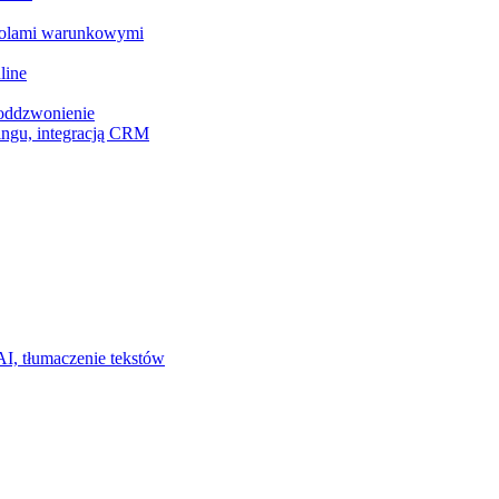
z polami warunkowymi
line
 oddzwonienie
ingu, integracją CRM
I, tłumaczenie tekstów