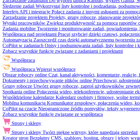
Zarządzanie zadaniami
Do wyboru tablica Kanban, wykres Gantta, Sc
Śledzenie zadań
Wykorzystaj listy kontrolne i podzadania, podsumowa
Interfejs API i integracje
Połącz zadania z innymi usługami za pomocą
Zarządzanie projektem
Projekty, grupy robocze, planowanie projektó
Wyniki pracowników
Zwiększ produktywność za pomocą raportów o 
Zadania mobilne
Tworzenie i monitorowanie zadań, powiadomienia, 
Współpraca nad projektami
Pracuj szybciej dzięki czatowi, połąc
Automatyzacja
Zaoszczędź czas dzięki automatycznemu tworzeniu za
CoPilot w zadaniach
Opisy i podsumowania zadań, listy kontrolne 
Zobacz wszystkie funkcje związane z zadaniami i projektami
Współpraca
Współpraca
Wpieraj współpracę
Obszar roboczy online
Czat, kanał aktywności, komentarze, reakcje,
Dokumenty i przechowywanie plików online
Przechowuj, udostępnia
Grupy robocze
Utwórz grupy robocze, zaproś użytkowników zewnętrz
Spotkania online
Połączenia wideo, telekonferencje, udostępnianie e
Współdzielone kalendarze
Kalendarz osobisty i firmowe, wolne termi
Mobilna komunikacja
Komunikator zespołowy, połączenia wideo, ko
CoPilot na czacie
Nieograniczone źródło pomysłów, teksty wygenero
Zobacz wszystkie funkcje związane ze współpracą
Strony i sklepy
Strony i sklepy
Twórz piękne witryny, które napędzają sprzedaż
Kreator stron
Bezpłatny CMS, szablony, hosting, obrazy i teksty wyg