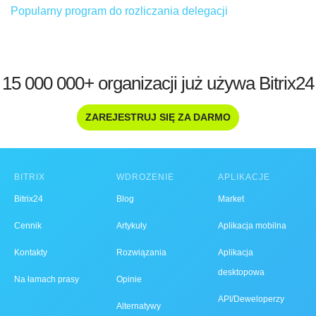
Popularny program do rozliczania delegacji
15 000 000+ organizacji już używa Bitrix24
ZAREJESTRUJ SIĘ ZA DARMO
BITRIX
WDROŻENIE
APLIKACJE
Bitrix24
Blog
Market
Cennik
Artykuły
Aplikacja mobilna
Kontakty
Rozwiązania
Aplikacja
desktopowa
Na łamach prasy
Opinie
API/Deweloperzy
Alternatywy