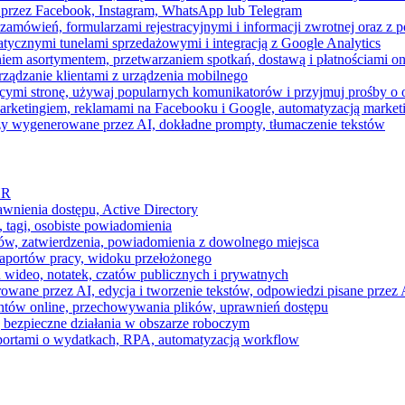
 przez Facebook, Instagram, WhatsApp lub Telegram
zamówień, formularzami rejestracyjnymi i informacji zwrotnej oraz 
tycznymi tunelami sprzedażowymi i integracją z Google Analytics
iem asortymentem, przetwarzaniem spotkań, dostawą i płatnościami on
ządzanie klientami z urządzenia mobilnego
cymi stronę, używaj popularnych komunikatorów i przyjmuj prośby o
arketingiem, reklamami na Facebooku i Google, automatyzacją market
razy wygenerowane przez AI, dokładne prompty, tłumaczenie tekstów
HR
awnienia dostępu, Active Directory
 tagi, osobiste powiadomienia
ków, zatwierdzenia, powiadomienia z dowolnego miejsca
aportów pracy, widoku przełożonego
 wideo, notatek, czatów publicznych i prywatnych
ne przez AI, edycja i tworzenie tekstów, odpowiedzi pisane przez A
ntów online, przechowywania plików, uprawnień dostępu
j bezpieczne działania w obszarze roboczym
raportami o wydatkach, RPA, automatyzacją workflow