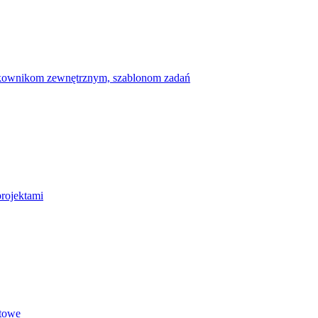
ytkownikom zewnętrznym, szablonom zadań
projektami
etowe