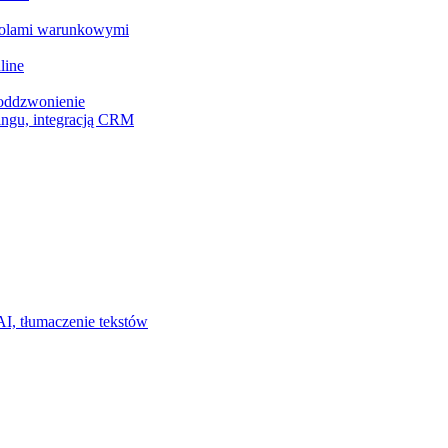
z polami warunkowymi
line
 oddzwonienie
ingu, integracją CRM
I, tłumaczenie tekstów