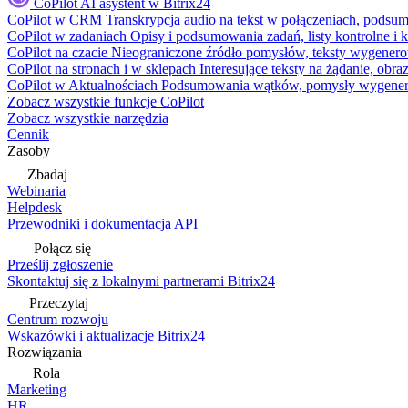
CoPilot
AI asystent w Bitrix24
CoPilot w CRM
Transkrypcja audio na tekst w połączeniach, podsu
CoPilot w zadaniach
Opisy i podsumowania zadań, listy kontrolne 
CoPilot na czacie
Nieograniczone źródło pomysłów, teksty wygenero
CoPilot na stronach i w sklepach
Interesujące teksty na żądanie, ob
CoPilot w Aktualnościach
Podsumowania wątków, pomysły wygenerowa
Zobacz wszystkie funkcje CoPilot
Zobacz wszystkie narzędzia
Cennik
Zasoby
Zbadaj
Webinaria
Helpdesk
Przewodniki i dokumentacja API
Połącz się
Prześlij zgłoszenie
Skontaktuj się z lokalnymi partnerami Bitrix24
Przeczytaj
Centrum rozwoju
Wskazówki i aktualizacje Bitrix24
Rozwiązania
Rola
Marketing
HR