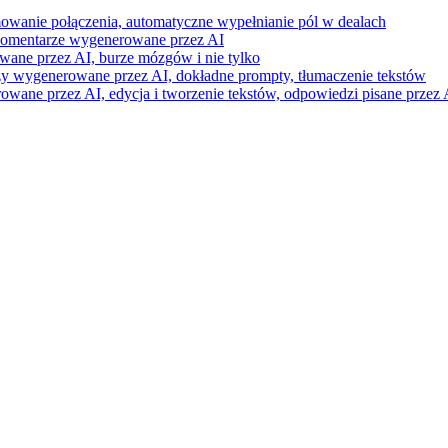
mowanie połączenia, automatyczne wypełnianie pól w dealach
i komentarze wygenerowane przez AI
wane przez AI, burze mózgów i nie tylko
razy wygenerowane przez AI, dokładne prompty, tłumaczenie tekstów
ne przez AI, edycja i tworzenie tekstów, odpowiedzi pisane przez A