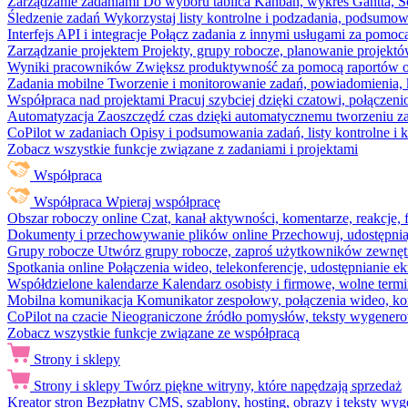
Zarządzanie zadaniami
Do wyboru tablica Kanban, wykres Gantta, Sc
Śledzenie zadań
Wykorzystaj listy kontrolne i podzadania, podsumowa
Interfejs API i integracje
Połącz zadania z innymi usługami za pomocą
Zarządzanie projektem
Projekty, grupy robocze, planowanie projektó
Wyniki pracowników
Zwiększ produktywność za pomocą raportów o 
Zadania mobilne
Tworzenie i monitorowanie zadań, powiadomienia, 
Współpraca nad projektami
Pracuj szybciej dzięki czatowi, połąc
Automatyzacja
Zaoszczędź czas dzięki automatycznemu tworzeniu za
CoPilot w zadaniach
Opisy i podsumowania zadań, listy kontrolne 
Zobacz wszystkie funkcje związane z zadaniami i projektami
Współpraca
Współpraca
Wpieraj współpracę
Obszar roboczy online
Czat, kanał aktywności, komentarze, reakcje,
Dokumenty i przechowywanie plików online
Przechowuj, udostępnia
Grupy robocze
Utwórz grupy robocze, zaproś użytkowników zewnętrz
Spotkania online
Połączenia wideo, telekonferencje, udostępnianie e
Współdzielone kalendarze
Kalendarz osobisty i firmowe, wolne termi
Mobilna komunikacja
Komunikator zespołowy, połączenia wideo, ko
CoPilot na czacie
Nieograniczone źródło pomysłów, teksty wygenero
Zobacz wszystkie funkcje związane ze współpracą
Strony i sklepy
Strony i sklepy
Twórz piękne witryny, które napędzają sprzedaż
Kreator stron
Bezpłatny CMS, szablony, hosting, obrazy i teksty wyg