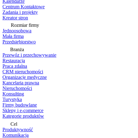
Kalendarze
Centrum Kontaktowe
Zadania i projekty
Kreator stron
Rozmiar firmy
Jednoosobowa
Mała firma
Przedsiębiorstwo
Branża
Przewóz i przechowywanie
Restauracja
Praca zdalna
CRM nieruchomości
Organizacje medyczne
Kancelaria prawna
Nieruchomości
Konsulting
Turystyka
Firmy budowlane
Sklepy i e-commerce
Kategorie produktów
Cel
Produktywność
Komunikacja