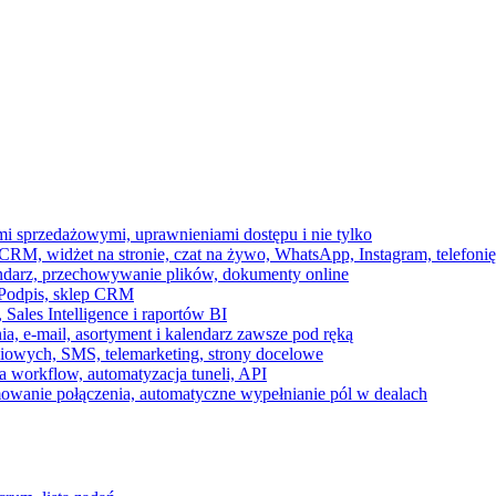
ami sprzedażowymi, uprawnieniami dostępu i nie tylko
RM, widżet na stronie, czat na żywo, WhatsApp, Instagram, telefonię
endarz, przechowywanie plików, dokumenty online
 e-Podpis, sklep CRM
ales Intelligence i raportów BI
onia, e-mail, asortyment i kalendarz zawsze pod ręką
owych, SMS, telemarketing, strony docelowe
 workflow, automatyzacja tuneli, API
mowanie połączenia, automatyczne wypełnianie pól w dealach