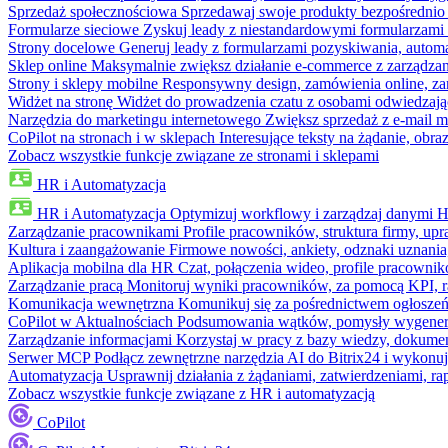
Sprzedaż społecznościowa
Sprzedawaj swoje produkty bezpośrednio
Formularze sieciowe
Zyskuj leady z niestandardowymi formularzami 
Strony docelowe
Generuj leady z formularzami pozyskiwania, automa
Sklep online
Maksymalnie zwiększ działanie e-commerce z zarządzan
Strony i sklepy mobilne
Responsywny design, zamówienia online, zar
Widżet na stronę
Widżet do prowadzenia czatu z osobami odwiedzają
Narzędzia do marketingu internetowego
Zwiększ sprzedaż z e-mail m
CoPilot na stronach i w sklepach
Interesujące teksty na żądanie, ob
Zobacz wszystkie funkcje związane ze stronami i sklepami
HR i Automatyzacja
HR i Automatyzacja
Optymizuj workflowy i zarządzaj danymi 
Zarządzanie pracownikami
Profile pracowników, struktura firmy, upr
Kultura i zaangażowanie
Firmowe nowości, ankiety, odznaki uznania,
Aplikacja mobilna dla HR
Czat, połączenia wideo, profile pracowni
Zarządzanie pracą
Monitoruj wyniki pracowników, za pomocą KPI, r
Komunikacja wewnętrzna
Komunikuj się za pośrednictwem ogłoszeń
CoPilot w Aktualnościach
Podsumowania wątków, pomysły wygenerowa
Zarządzanie informacjami
Korzystaj w pracy z bazy wiedzy, dokume
Serwer MCP
Podłącz zewnętrzne narzędzia AI do Bitrix24 i wykonu
Automatyzacja
Usprawnij działania z żądaniami, zatwierdzeniami, 
Zobacz wszystkie funkcje związane z HR i automatyzacją
CoPilot