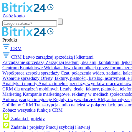
Załóż konto
Produkt
CRM
CRM
Łatwo zarządzaj sprzedażą i klientami
Zarządzanie sprzedażą
Zarządzaj leadami, dealami, kontaktami, lejk
Centrum Kontaktowe
Wielokanałowa komunikacja przez formularze C
Współpraca zespołu sprzedaży
Czat, połączenia wideo, zadania, kal
Wsparcie sprzedaży
Oferty, faktury, płatności, katalog, asortyment,
Analityka i raporty
Analiza tunelu sprzedaży, wyników pracowników, S
CRM dla urządzeń mobilnych
Leady, deale, faktury, płatności, telef
Marketing
Kampanie marketingowe, reklamy w mediach społeczności
Automatyzacja i integracje
Reguły i wyzwalacze CRM, automatyzacja
CoPilot w CRM
Transkrypcja audio na tekst w połączeniach, podsu
Zobacz wszystkie funkcje CRM
Zadania i projekty
Zadania i projekty
Pracuj szybciej i łatwiej