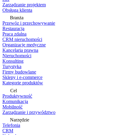
Zarządzanie projektem
Obsługa klienta
Branża
Przewóz i przechowywanie
Restauracja
Praca zdalna
CRM nieruchomości
Organizacje medyczne
Kancelaria prawna
Nieruchomości
Konsulting
Turystyka
Firmy budowlane
Sklepy i e-commerce
Kategorie produktów
Cel
Produktywność
Komunikacja
Mobilność
Zarządzanie i przywództwo
Narzędzie
Telefonia
CRM