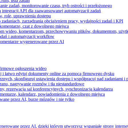
rum, lista zadań
nie zadań, monitorowanie czasu, tryb ostrości i przełożonego
 integracji API dla zaawansowanej automatyzacji zadań
w, role, uprawnienia dostępu
zadaniach, zarządzania obciążeniem pracy, wydajności zadań i KPI
komentarze, czat z dowolnego miejsca
zeniom wideo, komentarzom, przechowywaniu plików, dokumentom, uż
dań i automatyzacji workflow
i komentarze wygenerowane przez AI
 firmowe ogłoszenia wideo
j i łatwo edytuj dokumenty online za pomocą firmowego dysku
nych, skonfiguruj ustawienia dostępu i współpracuj nad zadaniami i 
kranu, nagrywanie rozmów i tła niestandardowe
ny, rezerwacja sal konferencyjnych, synchronizacja kalendarza
mentarze, kalendarz, powiadomienia z dowolnego miejsca
wane przez AI, burze mózgów i nie tylko
enerowane przez AI, dzięki którym utworzysz wspaniałe strony intern