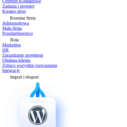
Centrum Kontaktowe
Zadania i projekty
Kreator stron
Rozmiar firmy
Jednoosobowa
Mała firma
Przedsiębiorstwo
Rola
Marketing
HR
Zarządzanie projektem
Obsługa klienta
Zobacz wszystkie rozwiązania
Integracje
Import i eksport