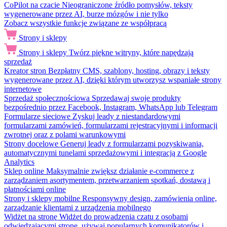
CoPilot na czacie
Nieograniczone źródło pomysłów, teksty
wygenerowane przez AI, burze mózgów i nie tylko
Zobacz wszystkie funkcje związane ze współpracą
Strony i sklepy
Strony i sklepy
Twórz piękne witryny, które napędzają
sprzedaż
Kreator stron
Bezpłatny CMS, szablony, hosting, obrazy i teksty
wygenerowane przez AI, dzięki którym utworzysz wspaniałe strony
internetowe
Sprzedaż społecznościowa
Sprzedawaj swoje produkty
bezpośrednio przez Facebook, Instagram, WhatsApp lub Telegram
Formularze sieciowe
Zyskuj leady z niestandardowymi
formularzami zamówień, formularzami rejestracyjnymi i informacji
zwrotnej oraz z polami warunkowymi
Strony docelowe
Generuj leady z formularzami pozyskiwania,
automatycznymi tunelami sprzedażowymi i integracją z Google
Analytics
Sklep online
Maksymalnie zwiększ działanie e-commerce z
zarządzaniem asortymentem, przetwarzaniem spotkań, dostawą i
płatnościami online
Strony i sklepy mobilne
Responsywny design, zamówienia online,
zarządzanie klientami z urządzenia mobilnego
Widżet na stronę
Widżet do prowadzenia czatu z osobami
odwiedzającymi stronę, używaj popularnych komunikatorów i