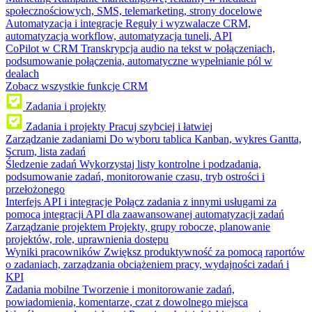
społecznościowych, SMS, telemarketing, strony docelowe
Automatyzacja i integracje
Reguły i wyzwalacze CRM,
automatyzacja workflow, automatyzacja tuneli, API
CoPilot w CRM
Transkrypcja audio na tekst w połączeniach,
podsumowanie połączenia, automatyczne wypełnianie pól w
dealach
Zobacz wszystkie funkcje CRM
Zadania i projekty
Zadania i projekty
Pracuj szybciej i łatwiej
Zarządzanie zadaniami
Do wyboru tablica Kanban, wykres Gantta,
Scrum, lista zadań
Śledzenie zadań
Wykorzystaj listy kontrolne i podzadania,
podsumowanie zadań, monitorowanie czasu, tryb ostrości i
przełożonego
Interfejs API i integracje
Połącz zadania z innymi usługami za
pomocą integracji API dla zaawansowanej automatyzacji zadań
Zarządzanie projektem
Projekty, grupy robocze, planowanie
projektów, role, uprawnienia dostępu
Wyniki pracowników
Zwiększ produktywność za pomocą raportów
o zadaniach, zarządzania obciążeniem pracy, wydajności zadań i
KPI
Zadania mobilne
Tworzenie i monitorowanie zadań,
powiadomienia, komentarze, czat z dowolnego miejsca