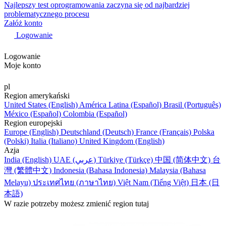
Najlepszy test oprogramowania zaczyna się od najbardziej
problematycznego procesu
Załóż konto
Logowanie
Logowanie
Moje konto
pl
Region amerykański
United States (English)
América Latina (Español)
Brasil (Português)
México (Español)
Colombia (Español)
Region europejski
Europe (English)
Deutschland (Deutsch)
France (Français)
Polska
(Polski)
Italia (Italiano)
United Kingdom (English)
Azja
India (English)
UAE (عربي)
Türkiye (Türkçe)
中国 (简体中文)
台
灣 (繁體中文)
Indonesia (Bahasa Indonesia)
Malaysia (Bahasa
Melayu)
ประเทศไทย (ภาษาไทย)
Việt Nam (Tiếng Việt)
日本 (日
本語)
W razie potrzeby możesz zmienić region tutaj