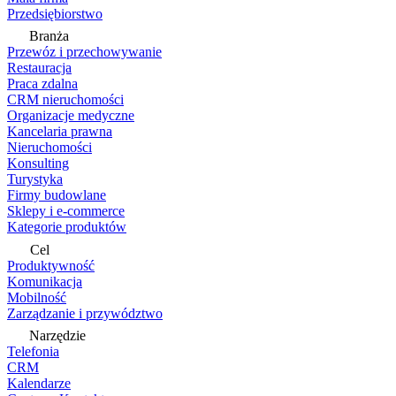
Przedsiębiorstwo
Branża
Przewóz i przechowywanie
Restauracja
Praca zdalna
CRM nieruchomości
Organizacje medyczne
Kancelaria prawna
Nieruchomości
Konsulting
Turystyka
Firmy budowlane
Sklepy i e-commerce
Kategorie produktów
Cel
Produktywność
Komunikacja
Mobilność
Zarządzanie i przywództwo
Narzędzie
Telefonia
CRM
Kalendarze