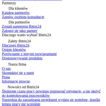
Partnerzy
Dla klientów
Katalog partnerów
Zamów osobistą konsultację
Dla partnerów
Zostań partnerem Bitrix24
Zaloguj się jako partner
Dlaczego warto wybrać Bitrix24
Zalety Bitrix24
Dlaczego Bitrix24
Opinie klientów
Porównanie z innymi rozwiązaniami
Dostosowywanie produktu
Nasza firma
O nas
Skontaktuj się z nami
Prasa
Informacje prawne
Nowości od Bitrix24
Śledzenie czasu pracy powinno poprawiać estymacje, a nie służyć
do kontrolowania pracowników
Narzędzia do zarządzania projektami wydają się podobne, dopóki
tempo pracy nie wzrośnie