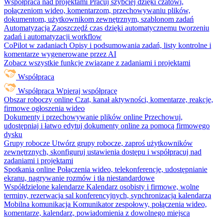
Współpraca nad projektami
Pracuj szybciej dzięki czatowi,
połączeniom wideo, komentarzom, przechowywaniu plików,
dokumentom, użytkownikom zewnętrznym, szablonom zadań
Automatyzacja
Zaoszczędź czas dzięki automatycznemu tworzeniu
zadań i automatyzacji workflow
CoPilot w zadaniach
Opisy i podsumowania zadań, listy kontrolne i
komentarze wygenerowane przez AI
Zobacz wszystkie funkcje związane z zadaniami i projektami
Współpraca
Współpraca
Wpieraj współpracę
Obszar roboczy online
Czat, kanał aktywności, komentarze, reakcje,
firmowe ogłoszenia wideo
Dokumenty i przechowywanie plików online
Przechowuj,
udostępniaj i łatwo edytuj dokumenty online za pomocą firmowego
dysku
Grupy robocze
Utwórz grupy robocze, zaproś użytkowników
zewnętrznych, skonfiguruj ustawienia dostępu i współpracuj nad
zadaniami i projektami
Spotkania online
Połączenia wideo, telekonferencje, udostępnianie
ekranu, nagrywanie rozmów i tła niestandardowe
Współdzielone kalendarze
Kalendarz osobisty i firmowe, wolne
terminy, rezerwacja sal konferencyjnych, synchronizacja kalendarza
Mobilna komunikacja
Komunikator zespołowy, połączenia wideo,
komentarze, kalendarz, powiadomienia z dowolnego miejsca