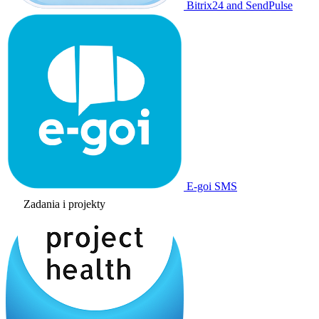
Bitrix24 and SendPulse
E-goi SMS
Zadania i projekty