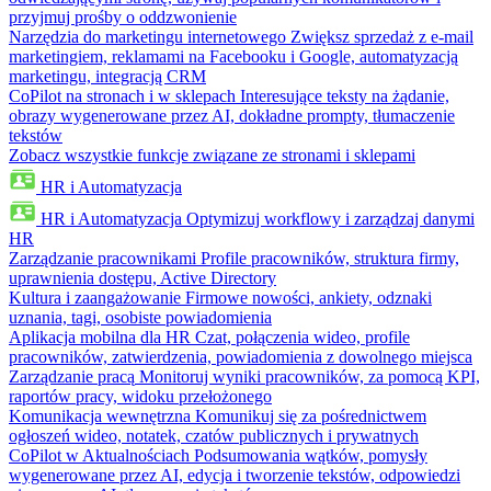
przyjmuj prośby o oddzwonienie
Narzędzia do marketingu internetowego
Zwiększ sprzedaż z e-mail
marketingiem, reklamami na Facebooku i Google, automatyzacją
marketingu, integracją CRM
CoPilot na stronach i w sklepach
Interesujące teksty na żądanie,
obrazy wygenerowane przez AI, dokładne prompty, tłumaczenie
tekstów
Zobacz wszystkie funkcje związane ze stronami i sklepami
HR i Automatyzacja
HR i Automatyzacja
Optymizuj workflowy i zarządzaj danymi
HR
Zarządzanie pracownikami
Profile pracowników, struktura firmy,
uprawnienia dostępu, Active Directory
Kultura i zaangażowanie
Firmowe nowości, ankiety, odznaki
uznania, tagi, osobiste powiadomienia
Aplikacja mobilna dla HR
Czat, połączenia wideo, profile
pracowników, zatwierdzenia, powiadomienia z dowolnego miejsca
Zarządzanie pracą
Monitoruj wyniki pracowników, za pomocą KPI,
raportów pracy, widoku przełożonego
Komunikacja wewnętrzna
Komunikuj się za pośrednictwem
ogłoszeń wideo, notatek, czatów publicznych i prywatnych
CoPilot w Aktualnościach
Podsumowania wątków, pomysły
wygenerowane przez AI, edycja i tworzenie tekstów, odpowiedzi