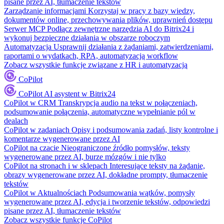
pisane przez AI, tłumaczenie tekstów
Zarządzanie informacjami
Korzystaj w pracy z bazy wiedzy,
dokumentów online, przechowywania plików, uprawnień dostępu
Serwer MCP
Podłącz zewnętrzne narzędzia AI do Bitrix24 i
wykonuj bezpieczne działania w obszarze roboczym
Automatyzacja
Usprawnij działania z żądaniami, zatwierdzeniami,
raportami o wydatkach, RPA, automatyzacją workflow
Zobacz wszystkie funkcje związane z HR i automatyzacją
CoPilot
CoPilot
AI asystent w Bitrix24
CoPilot w CRM
Transkrypcja audio na tekst w połączeniach,
podsumowanie połączenia, automatyczne wypełnianie pól w
dealach
CoPilot w zadaniach
Opisy i podsumowania zadań, listy kontrolne i
komentarze wygenerowane przez AI
CoPilot na czacie
Nieograniczone źródło pomysłów, teksty
wygenerowane przez AI, burze mózgów i nie tylko
CoPilot na stronach i w sklepach
Interesujące teksty na żądanie,
obrazy wygenerowane przez AI, dokładne prompty, tłumaczenie
tekstów
CoPilot w Aktualnościach
Podsumowania wątków, pomysły
wygenerowane przez AI, edycja i tworzenie tekstów, odpowiedzi
pisane przez AI, tłumaczenie tekstów
Zobacz wszystkie funkcje CoPilot