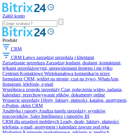
Załóż konto
Produkt
CRM
CRM
Łatwo zarządzaj sprzedażą i klientami
Zarządzanie sprzedażą
Zarządzaj leadami, dealami, kontaktami,
lejkami sprzedażowymi, uprawnieniami dostępu i nie tylko
Centrum Kontaktowe
Wielokanałowa komunikacja przez
formularze CRM, widżet na stronie, czat na żywo, WhatsApp,
Instagram, telefonię, e-mail
Współpraca zespołu sprzedaży
Czat, połączenia wideo, zadania,
kalendarz, przechowywanie plików, dokumenty online
Wsparcie sprzedaży
Oferty, faktury, płatności, katalog, asortyment,
e-Podpis, sklep CRM
Analityka i raporty
Analiza tunelu sprzedaży, wyników
pracowników, Sales Intelligence i raportów BI
CRM dla urządzeń mobilnych
Leady, deale, faktury, płatności,
telefonia, e-mail, asortyment i kalendarz zawsze pod ręką
Marketing
Kampanie marketingowe, reklamy w mediach