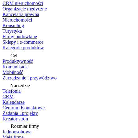
CRM nieruchomości
Organizacje medyczne
Kancelaria prawna
Nieruchomości
Konsulting
Turystyka
Firmy budowlane
Sklepy i e-commerce
Kategorie produktów
Cel
Produktywność
Komunikacja
Mobilność
Zarządzanie i przywództwo
Narzędzie
Telefonia
CRM
Kalendarze
Centrum Kontaktowe
Zadania i projekty
Kreator stron
Rozmiar firmy
Jednoosobowa
Mała firma