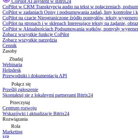
CoPilot
AI asystent w Bitrix24
CoPilot w CRM
Transkrypcja audio na tekst w połączeniach, podsu
CoPilot w zadaniach
Opisy i podsumowania zadań, listy kontrolne 
CoPilot na czacie
Nieograniczone źródło pomysłów, teksty wygenero
CoPilot na stronach i w sklepach
Interesujące teksty na żądanie, ob
CoPilot w Aktualnościach
Podsumowania wątków, pomysły wygenerowa
Zobacz wszystkie funkcje CoPilot
Zobacz wszystkie narzędzia
Cennik
Zasoby
Zbadaj
Webinaria
Helpdesk
Przewodniki i dokumentacja API
Połącz się
Prześlij zgłoszenie
Skontaktuj się z lokalnymi partnerami Bitrix24
Przeczytaj
Centrum rozwoju
Wskazówki i aktualizacje Bitrix24
Rozwiązania
Rola
Marketing
HR