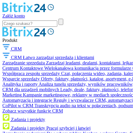
Załóż konto
Produkt
CRM
CRM
Łatwo zarządzaj sprzedażą i klientami
Zarządzanie sprzedażą
Zarządzaj leadami, dealami, kontaktami, lejk
Centrum Kontaktowe
Wielokanałowa komunikacja przez formularze C
Współpraca zespołu sprzedaży
Czat, połączenia wideo, zadania, kal
Wsparcie sprzedaży
Oferty, faktury, płatności, katalog, asortyment,
Analityka i raporty
Analiza tunelu sprzedaży, wyników pracowników, S
CRM dla urządzeń mobilnych
Leady, deale, faktury, płatności, telef
Marketing
Kampanie marketingowe, reklamy w mediach społeczności
Automatyzacja i integracje
Reguły i wyzwalacze CRM, automatyzacja
CoPilot w CRM
Transkrypcja audio na tekst w połączeniach, podsu
Zobacz wszystkie funkcje CRM
Zadania i projekty
Zadania i projekty
Pracuj szybciej i łatwiej