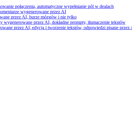
mowanie połączenia, automatyczne wypełnianie pól w dealach
i komentarze wygenerowane przez AI
wane przez AI, burze mózgów i nie tylko
razy wygenerowane przez AI, dokładne prompty, tłumaczenie tekstów
ne przez AI, edycja i tworzenie tekstów, odpowiedzi pisane przez A