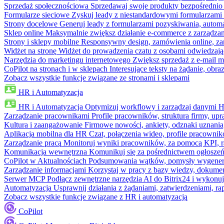
Sprzedaż społecznościowa
Sprzedawaj swoje produkty bezpośrednio
Formularze sieciowe
Zyskuj leady z niestandardowymi formularzami 
Strony docelowe
Generuj leady z formularzami pozyskiwania, automa
Sklep online
Maksymalnie zwiększ działanie e-commerce z zarządzan
Strony i sklepy mobilne
Responsywny design, zamówienia online, zar
Widżet na stronę
Widżet do prowadzenia czatu z osobami odwiedzają
Narzędzia do marketingu internetowego
Zwiększ sprzedaż z e-mail m
CoPilot na stronach i w sklepach
Interesujące teksty na żądanie, ob
Zobacz wszystkie funkcje związane ze stronami i sklepami
HR i Automatyzacja
HR i Automatyzacja
Optymizuj workflowy i zarządzaj danymi 
Zarządzanie pracownikami
Profile pracowników, struktura firmy, upr
Kultura i zaangażowanie
Firmowe nowości, ankiety, odznaki uznania,
Aplikacja mobilna dla HR
Czat, połączenia wideo, profile pracowni
Zarządzanie pracą
Monitoruj wyniki pracowników, za pomocą KPI, r
Komunikacja wewnętrzna
Komunikuj się za pośrednictwem ogłoszeń
CoPilot w Aktualnościach
Podsumowania wątków, pomysły wygenerowa
Zarządzanie informacjami
Korzystaj w pracy z bazy wiedzy, dokume
Serwer MCP
Podłącz zewnętrzne narzędzia AI do Bitrix24 i wykonu
Automatyzacja
Usprawnij działania z żądaniami, zatwierdzeniami, 
Zobacz wszystkie funkcje związane z HR i automatyzacją
CoPilot