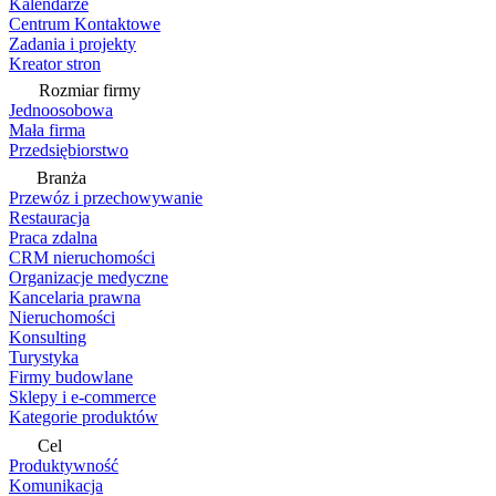
Kalendarze
Centrum Kontaktowe
Zadania i projekty
Kreator stron
Rozmiar firmy
Jednoosobowa
Mała firma
Przedsiębiorstwo
Branża
Przewóz i przechowywanie
Restauracja
Praca zdalna
CRM nieruchomości
Organizacje medyczne
Kancelaria prawna
Nieruchomości
Konsulting
Turystyka
Firmy budowlane
Sklepy i e-commerce
Kategorie produktów
Cel
Produktywność
Komunikacja