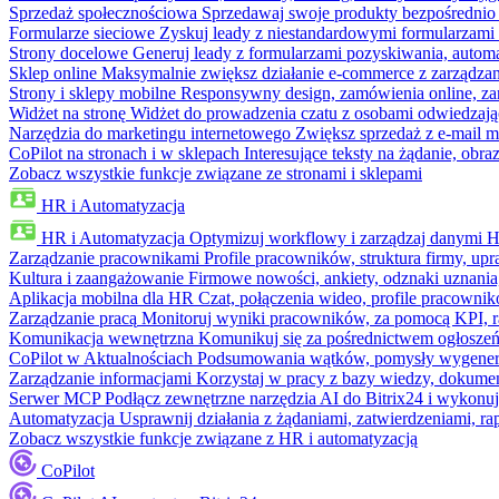
Sprzedaż społecznościowa
Sprzedawaj swoje produkty bezpośrednio
Formularze sieciowe
Zyskuj leady z niestandardowymi formularzami 
Strony docelowe
Generuj leady z formularzami pozyskiwania, automa
Sklep online
Maksymalnie zwiększ działanie e-commerce z zarządzan
Strony i sklepy mobilne
Responsywny design, zamówienia online, zar
Widżet na stronę
Widżet do prowadzenia czatu z osobami odwiedzają
Narzędzia do marketingu internetowego
Zwiększ sprzedaż z e-mail m
CoPilot na stronach i w sklepach
Interesujące teksty na żądanie, ob
Zobacz wszystkie funkcje związane ze stronami i sklepami
HR i Automatyzacja
HR i Automatyzacja
Optymizuj workflowy i zarządzaj danymi 
Zarządzanie pracownikami
Profile pracowników, struktura firmy, upr
Kultura i zaangażowanie
Firmowe nowości, ankiety, odznaki uznania,
Aplikacja mobilna dla HR
Czat, połączenia wideo, profile pracowni
Zarządzanie pracą
Monitoruj wyniki pracowników, za pomocą KPI, r
Komunikacja wewnętrzna
Komunikuj się za pośrednictwem ogłoszeń
CoPilot w Aktualnościach
Podsumowania wątków, pomysły wygenerowa
Zarządzanie informacjami
Korzystaj w pracy z bazy wiedzy, dokume
Serwer MCP
Podłącz zewnętrzne narzędzia AI do Bitrix24 i wykonu
Automatyzacja
Usprawnij działania z żądaniami, zatwierdzeniami, 
Zobacz wszystkie funkcje związane z HR i automatyzacją
CoPilot