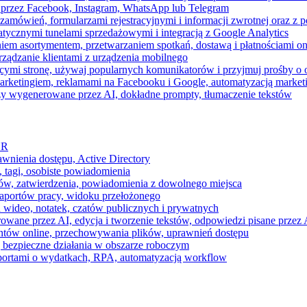
 przez Facebook, Instagram, WhatsApp lub Telegram
zamówień, formularzami rejestracyjnymi i informacji zwrotnej oraz 
tycznymi tunelami sprzedażowymi i integracją z Google Analytics
iem asortymentem, przetwarzaniem spotkań, dostawą i płatnościami on
ządzanie klientami z urządzenia mobilnego
cymi stronę, używaj popularnych komunikatorów i przyjmuj prośby o
arketingiem, reklamami na Facebooku i Google, automatyzacją market
razy wygenerowane przez AI, dokładne prompty, tłumaczenie tekstów
HR
awnienia dostępu, Active Directory
 tagi, osobiste powiadomienia
ków, zatwierdzenia, powiadomienia z dowolnego miejsca
aportów pracy, widoku przełożonego
 wideo, notatek, czatów publicznych i prywatnych
ne przez AI, edycja i tworzenie tekstów, odpowiedzi pisane przez A
ntów online, przechowywania plików, uprawnień dostępu
j bezpieczne działania w obszarze roboczym
raportami o wydatkach, RPA, automatyzacją workflow