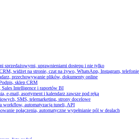
ami sprzedażowymi, uprawnieniami dostępu i nie tylko
RM, widżet na stronie, czat na żywo, WhatsApp, Instagram, telefonię
endarz, przechowywanie plików, dokumenty online
 e-Podpis, sklep CRM
ales Intelligence i raportów BI
onia, e-mail, asortyment i kalendarz zawsze pod ręką
owych, SMS, telemarketing, strony docelowe
 workflow, automatyzacja tuneli, API
mowanie połączenia, automatyczne wypełnianie pól w dealach