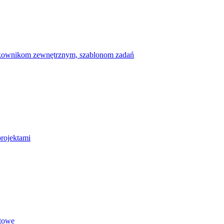
ytkownikom zewnętrznym, szablonom zadań
projektami
etowe