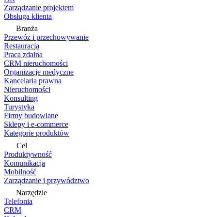
Zarządzanie projektem
Obsługa klienta
Branża
Przewóz i przechowywanie
Restauracja
Praca zdalna
CRM nieruchomości
Organizacje medyczne
Kancelaria prawna
Nieruchomości
Konsulting
Turystyka
Firmy budowlane
Sklepy i e-commerce
Kategorie produktów
Cel
Produktywność
Komunikacja
Mobilność
Zarządzanie i przywództwo
Narzędzie
Telefonia
CRM