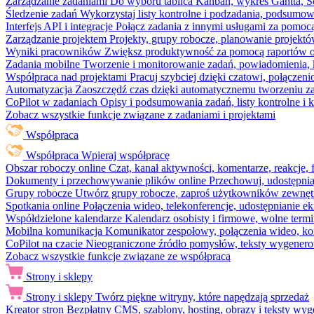
Zarządzanie zadaniami
Do wyboru tablica Kanban, wykres Gantta, Sc
Śledzenie zadań
Wykorzystaj listy kontrolne i podzadania, podsumowa
Interfejs API i integracje
Połącz zadania z innymi usługami za pomocą
Zarządzanie projektem
Projekty, grupy robocze, planowanie projektó
Wyniki pracowników
Zwiększ produktywność za pomocą raportów o 
Zadania mobilne
Tworzenie i monitorowanie zadań, powiadomienia, 
Współpraca nad projektami
Pracuj szybciej dzięki czatowi, połąc
Automatyzacja
Zaoszczędź czas dzięki automatycznemu tworzeniu za
CoPilot w zadaniach
Opisy i podsumowania zadań, listy kontrolne 
Zobacz wszystkie funkcje związane z zadaniami i projektami
Współpraca
Współpraca
Wpieraj współpracę
Obszar roboczy online
Czat, kanał aktywności, komentarze, reakcje,
Dokumenty i przechowywanie plików online
Przechowuj, udostępnia
Grupy robocze
Utwórz grupy robocze, zaproś użytkowników zewnętrz
Spotkania online
Połączenia wideo, telekonferencje, udostępnianie e
Współdzielone kalendarze
Kalendarz osobisty i firmowe, wolne termi
Mobilna komunikacja
Komunikator zespołowy, połączenia wideo, ko
CoPilot na czacie
Nieograniczone źródło pomysłów, teksty wygenero
Zobacz wszystkie funkcje związane ze współpracą
Strony i sklepy
Strony i sklepy
Twórz piękne witryny, które napędzają sprzedaż
Kreator stron
Bezpłatny CMS, szablony, hosting, obrazy i teksty wyg