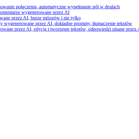
mowanie połączenia, automatyczne wypełnianie pól w dealach
i komentarze wygenerowane przez AI
wane przez AI, burze mózgów i nie tylko
razy wygenerowane przez AI, dokładne prompty, tłumaczenie tekstów
ne przez AI, edycja i tworzenie tekstów, odpowiedzi pisane przez A