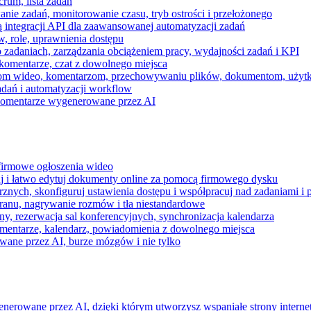
rum, lista zadań
nie zadań, monitorowanie czasu, tryb ostrości i przełożonego
 integracji API dla zaawansowanej automatyzacji zadań
w, role, uprawnienia dostępu
zadaniach, zarządzania obciążeniem pracy, wydajności zadań i KPI
komentarze, czat z dowolnego miejsca
zeniom wideo, komentarzom, przechowywaniu plików, dokumentom, uż
dań i automatyzacji workflow
i komentarze wygenerowane przez AI
 firmowe ogłoszenia wideo
j i łatwo edytuj dokumenty online za pomocą firmowego dysku
nych, skonfiguruj ustawienia dostępu i współpracuj nad zadaniami i 
kranu, nagrywanie rozmów i tła niestandardowe
ny, rezerwacja sal konferencyjnych, synchronizacja kalendarza
mentarze, kalendarz, powiadomienia z dowolnego miejsca
wane przez AI, burze mózgów i nie tylko
enerowane przez AI, dzięki którym utworzysz wspaniałe strony intern