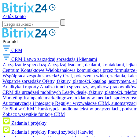
Załóż konto
Produkt
CRM
CRM
Łatwo zarządzaj sprzedażą i klientami
Zarządzanie sprzedażą
Zarządzaj leadami, dealami, kontaktami, lejk
Centrum Kontaktowe
Wielokanałowa komunikacja przez formularze C
Współpraca zespołu sprzedaży
Czat, połączenia wideo, zadania, kal
Wsparcie sprzedaży
Oferty, faktury, płatności, katalog, asortyment,
Analityka i raporty
Analiza tunelu sprzedaży, wyników pracowników, S
CRM dla urządzeń mobilnych
Leady, deale, faktury, płatności, telef
Marketing
Kampanie marketingowe, reklamy w mediach społeczności
Automatyzacja i integracje
Reguły i wyzwalacze CRM, automatyzacja
CoPilot w CRM
Transkrypcja audio na tekst w połączeniach, podsu
Zobacz wszystkie funkcje CRM
Zadania i projekty
Zadania i projekty
Pracuj szybciej i łatwiej