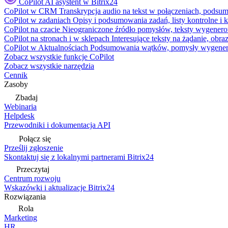
CoPilot
AI asystent w Bitrix24
CoPilot w CRM
Transkrypcja audio na tekst w połączeniach, podsu
CoPilot w zadaniach
Opisy i podsumowania zadań, listy kontrolne 
CoPilot na czacie
Nieograniczone źródło pomysłów, teksty wygenero
CoPilot na stronach i w sklepach
Interesujące teksty na żądanie, ob
CoPilot w Aktualnościach
Podsumowania wątków, pomysły wygenerowa
Zobacz wszystkie funkcje CoPilot
Zobacz wszystkie narzędzia
Cennik
Zasoby
Zbadaj
Webinaria
Helpdesk
Przewodniki i dokumentacja API
Połącz się
Prześlij zgłoszenie
Skontaktuj się z lokalnymi partnerami Bitrix24
Przeczytaj
Centrum rozwoju
Wskazówki i aktualizacje Bitrix24
Rozwiązania
Rola
Marketing
HR