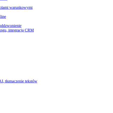
z polami warunkowymi
line
 oddzwonienie
ingu, integracją CRM
I, tłumaczenie tekstów