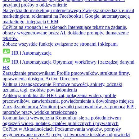
przyjmuj prośby o oddzwonienie
Narzędzia do marketingu internetowego
Zwiększ sprzedaż z e-mail
marketingiem, reklamami na Facebooku i Google, automatyzacją
marketingu, integracją CRM
CoPilot na stronach i w sklepach
Interesujące teksty na żądanie,
obrazy wygenerowane przez AI, dokładne prompty, tłumaczenie
tekstów
Zobacz wszystkie funkcje związane ze stronami i sklepami
HR i Automatyzacja
HR i Automatyzacja
Optymizuj workflowy i zarządzaj danymi
HR
Zarządzanie pracownikami
Profile pracowników, struktura firmy,
uprawnienia dostępu, Active Directory
Kultura i zaangażowanie
Firmowe nowości, ankiety, odznaki
uznania, tagi, osobiste powiadomienia
Aplikacja mobilna dla HR
Czat, połączenia wideo, profile
pracowników, zatwierdzenia, powiadomienia z dowolnego miejsca
Zarządzanie pracą
Monitoruj wyniki pracowników, za pomocą KPI,
raportów pracy, widoku przełożonego
Komunikacja wewnętrzna
Komunikuj się za pośrednictwem
ogłoszeń wideo, notatek, czatów publicznych i prywatnych
CoPilot w Aktualnościach
Podsumowania wątków, pomysły
wygenerowane przez AI, edycja i tworzenie tekstów, odpowiedzi