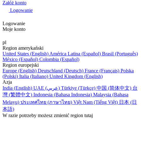
Załóż konto
Logowanie
Logowanie
Moje konto
pl
Region amerykański
United States (English)
América Latina (Español)
Brasil (Português)
México (Español)
Colombia (Español)
Region europejski
Europe (English)
Deutschland (Deutsch)
France (Français)
Polska
(Polski)
Italia (Italiano)
United Kingdom (English)
Azja
India (English)
UAE (عربي)
Türkiye (Türkçe)
中国 (简体中文)
台
灣 (繁體中文)
Indonesia (Bahasa Indonesia)
Malaysia (Bahasa
Melayu)
ประเทศไทย (ภาษาไทย)
Việt Nam (Tiếng Việt)
日本 (日
本語)
W razie potrzeby możesz zmienić region tutaj