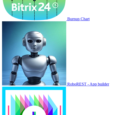
Burnup Chart
RoboREST - App builder