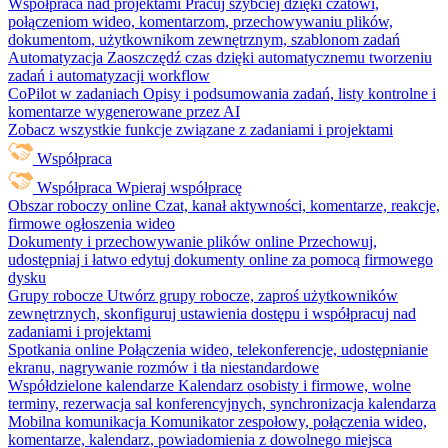
Współpraca nad projektami
Pracuj szybciej dzięki czatowi,
połączeniom wideo, komentarzom, przechowywaniu plików,
dokumentom, użytkownikom zewnętrznym, szablonom zadań
Automatyzacja
Zaoszczędź czas dzięki automatycznemu tworzeniu
zadań i automatyzacji workflow
CoPilot w zadaniach
Opisy i podsumowania zadań, listy kontrolne i
komentarze wygenerowane przez AI
Zobacz wszystkie funkcje związane z zadaniami i projektami
Współpraca
Współpraca
Wpieraj współpracę
Obszar roboczy online
Czat, kanał aktywności, komentarze, reakcje,
firmowe ogłoszenia wideo
Dokumenty i przechowywanie plików online
Przechowuj,
udostępniaj i łatwo edytuj dokumenty online za pomocą firmowego
dysku
Grupy robocze
Utwórz grupy robocze, zaproś użytkowników
zewnętrznych, skonfiguruj ustawienia dostępu i współpracuj nad
zadaniami i projektami
Spotkania online
Połączenia wideo, telekonferencje, udostępnianie
ekranu, nagrywanie rozmów i tła niestandardowe
Współdzielone kalendarze
Kalendarz osobisty i firmowe, wolne
terminy, rezerwacja sal konferencyjnych, synchronizacja kalendarza
Mobilna komunikacja
Komunikator zespołowy, połączenia wideo,
komentarze, kalendarz, powiadomienia z dowolnego miejsca