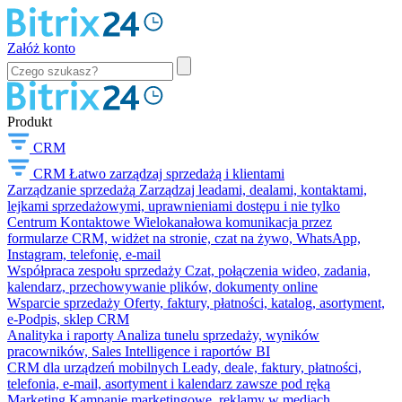
Załóż konto
Produkt
CRM
CRM
Łatwo zarządzaj sprzedażą i klientami
Zarządzanie sprzedażą
Zarządzaj leadami, dealami, kontaktami,
lejkami sprzedażowymi, uprawnieniami dostępu i nie tylko
Centrum Kontaktowe
Wielokanałowa komunikacja przez
formularze CRM, widżet na stronie, czat na żywo, WhatsApp,
Instagram, telefonię, e-mail
Współpraca zespołu sprzedaży
Czat, połączenia wideo, zadania,
kalendarz, przechowywanie plików, dokumenty online
Wsparcie sprzedaży
Oferty, faktury, płatności, katalog, asortyment,
e-Podpis, sklep CRM
Analityka i raporty
Analiza tunelu sprzedaży, wyników
pracowników, Sales Intelligence i raportów BI
CRM dla urządzeń mobilnych
Leady, deale, faktury, płatności,
telefonia, e-mail, asortyment i kalendarz zawsze pod ręką
Marketing
Kampanie marketingowe, reklamy w mediach