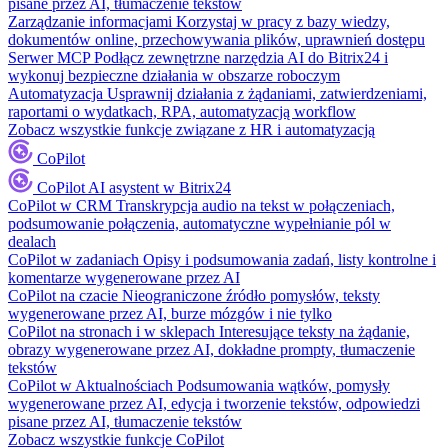
pisane przez AI, tłumaczenie tekstów
Zarządzanie informacjami
Korzystaj w pracy z bazy wiedzy,
dokumentów online, przechowywania plików, uprawnień dostępu
Serwer MCP
Podłącz zewnętrzne narzędzia AI do Bitrix24 i
wykonuj bezpieczne działania w obszarze roboczym
Automatyzacja
Usprawnij działania z żądaniami, zatwierdzeniami,
raportami o wydatkach, RPA, automatyzacją workflow
Zobacz wszystkie funkcje związane z HR i automatyzacją
CoPilot
CoPilot
AI asystent w Bitrix24
CoPilot w CRM
Transkrypcja audio na tekst w połączeniach,
podsumowanie połączenia, automatyczne wypełnianie pól w
dealach
CoPilot w zadaniach
Opisy i podsumowania zadań, listy kontrolne i
komentarze wygenerowane przez AI
CoPilot na czacie
Nieograniczone źródło pomysłów, teksty
wygenerowane przez AI, burze mózgów i nie tylko
CoPilot na stronach i w sklepach
Interesujące teksty na żądanie,
obrazy wygenerowane przez AI, dokładne prompty, tłumaczenie
tekstów
CoPilot w Aktualnościach
Podsumowania wątków, pomysły
wygenerowane przez AI, edycja i tworzenie tekstów, odpowiedzi
pisane przez AI, tłumaczenie tekstów
Zobacz wszystkie funkcje CoPilot