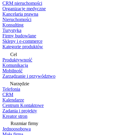
CRM nieruchomości
Organizacje medyczne
Kancelaria prawna
Nieruchomości
Konsulting
Turystyka
Firmy budowlane
Sklepy i e-commerce
Kategorie produktów
Cel
Produktywność
Komunikacja
Mobilność
Zarządzanie i przywództwo
Narzędzie
Telefonia
CRM
Kalendarze
Centrum Kontaktowe
Zadania i projekty
Kreator stron
Rozmiar firmy
Jednoosobowa
Mała firma