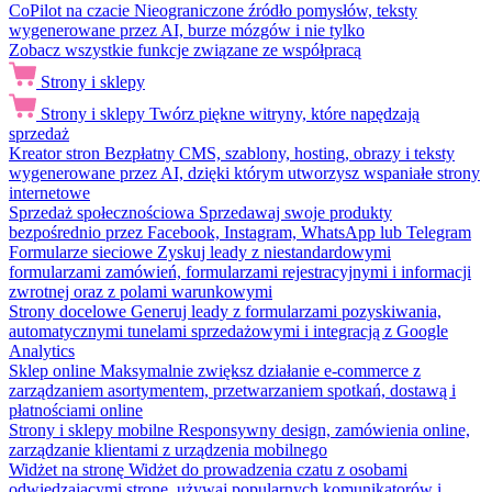
CoPilot na czacie
Nieograniczone źródło pomysłów, teksty
wygenerowane przez AI, burze mózgów i nie tylko
Zobacz wszystkie funkcje związane ze współpracą
Strony i sklepy
Strony i sklepy
Twórz piękne witryny, które napędzają
sprzedaż
Kreator stron
Bezpłatny CMS, szablony, hosting, obrazy i teksty
wygenerowane przez AI, dzięki którym utworzysz wspaniałe strony
internetowe
Sprzedaż społecznościowa
Sprzedawaj swoje produkty
bezpośrednio przez Facebook, Instagram, WhatsApp lub Telegram
Formularze sieciowe
Zyskuj leady z niestandardowymi
formularzami zamówień, formularzami rejestracyjnymi i informacji
zwrotnej oraz z polami warunkowymi
Strony docelowe
Generuj leady z formularzami pozyskiwania,
automatycznymi tunelami sprzedażowymi i integracją z Google
Analytics
Sklep online
Maksymalnie zwiększ działanie e-commerce z
zarządzaniem asortymentem, przetwarzaniem spotkań, dostawą i
płatnościami online
Strony i sklepy mobilne
Responsywny design, zamówienia online,
zarządzanie klientami z urządzenia mobilnego
Widżet na stronę
Widżet do prowadzenia czatu z osobami
odwiedzającymi stronę, używaj popularnych komunikatorów i