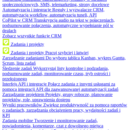
społecznościowych, SMS, telemarketing, strony docelowe
Automatyzacja i integracje
Reguły i wyzwalacze CRM,
automatyzacja workflow, automatyzacja tuneli, API
CoPilot w CRM
Transkrypcja audio na tekst w połączeniach,
podsumowanie połączenia, automatyczne wypełnianie pól w
dealach
Zobacz wszystkie funkcje CRM
Zadania i projekty
Zadania i projekty
Pracuj szybciej i łatwiej
Zarządzanie zadaniami
Do wyboru tablica Kanban, wykres Gantta,
Scrum, lista zadań
Śledzenie zadań
Wykorzystaj listy kontrolne i podzadania,
podsumowanie zadań, monitorowanie czasu, tryb ostrości i
przełożonego
Interfejs API i integracje
Połącz zadania z innymi usługami za
pomocą integracji API dla zaawansowanej automatyzacji zadań
Zarządzanie projektem
Projekty, grupy robocze, planowanie
projektów, role, uprawnienia dostępu
Wyniki pracowników
Zwiększ produktywność za pomocą raportów
o zadaniach, zarządzania obciążeniem pracy, wydajności zadań i
KPI
Zadania mobilne
Tworzenie i monitorowanie zadań,
powiadomienia, komentarze, czat z dowolnego miejsca