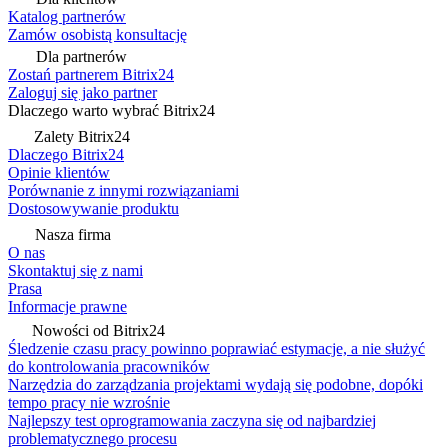
Katalog partnerów
Zamów osobistą konsultację
Dla partnerów
Zostań partnerem Bitrix24
Zaloguj się jako partner
Dlaczego warto wybrać Bitrix24
Zalety Bitrix24
Dlaczego Bitrix24
Opinie klientów
Porównanie z innymi rozwiązaniami
Dostosowywanie produktu
Nasza firma
O nas
Skontaktuj się z nami
Prasa
Informacje prawne
Nowości od Bitrix24
Śledzenie czasu pracy powinno poprawiać estymacje, a nie służyć
do kontrolowania pracowników
Narzędzia do zarządzania projektami wydają się podobne, dopóki
tempo pracy nie wzrośnie
Najlepszy test oprogramowania zaczyna się od najbardziej
problematycznego procesu