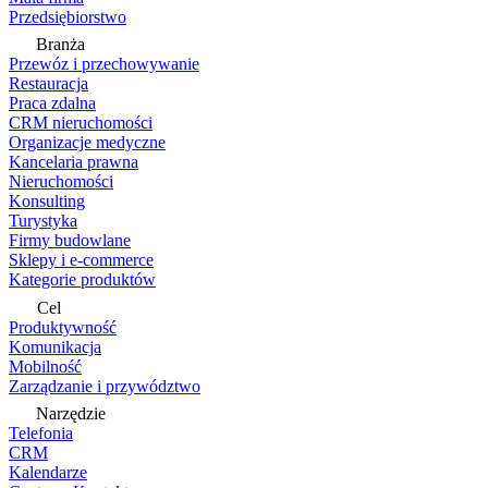
Przedsiębiorstwo
Branża
Przewóz i przechowywanie
Restauracja
Praca zdalna
CRM nieruchomości
Organizacje medyczne
Kancelaria prawna
Nieruchomości
Konsulting
Turystyka
Firmy budowlane
Sklepy i e-commerce
Kategorie produktów
Cel
Produktywność
Komunikacja
Mobilność
Zarządzanie i przywództwo
Narzędzie
Telefonia
CRM
Kalendarze