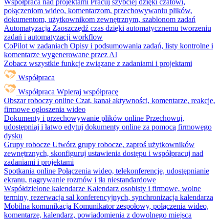
Współpraca nad projektami
Pracuj szybciej dzięki czatowi,
połączeniom wideo, komentarzom, przechowywaniu plików,
dokumentom, użytkownikom zewnętrznym, szablonom zadań
Automatyzacja
Zaoszczędź czas dzięki automatycznemu tworzeniu
zadań i automatyzacji workflow
CoPilot w zadaniach
Opisy i podsumowania zadań, listy kontrolne i
komentarze wygenerowane przez AI
Zobacz wszystkie funkcje związane z zadaniami i projektami
Współpraca
Współpraca
Wpieraj współpracę
Obszar roboczy online
Czat, kanał aktywności, komentarze, reakcje,
firmowe ogłoszenia wideo
Dokumenty i przechowywanie plików online
Przechowuj,
udostępniaj i łatwo edytuj dokumenty online za pomocą firmowego
dysku
Grupy robocze
Utwórz grupy robocze, zaproś użytkowników
zewnętrznych, skonfiguruj ustawienia dostępu i współpracuj nad
zadaniami i projektami
Spotkania online
Połączenia wideo, telekonferencje, udostępnianie
ekranu, nagrywanie rozmów i tła niestandardowe
Współdzielone kalendarze
Kalendarz osobisty i firmowe, wolne
terminy, rezerwacja sal konferencyjnych, synchronizacja kalendarza
Mobilna komunikacja
Komunikator zespołowy, połączenia wideo,
komentarze, kalendarz, powiadomienia z dowolnego miejsca