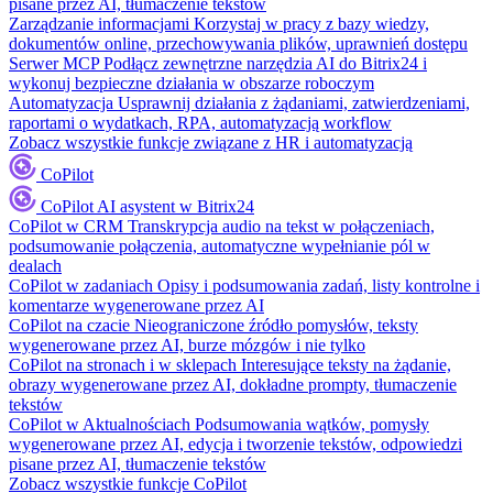
pisane przez AI, tłumaczenie tekstów
Zarządzanie informacjami
Korzystaj w pracy z bazy wiedzy,
dokumentów online, przechowywania plików, uprawnień dostępu
Serwer MCP
Podłącz zewnętrzne narzędzia AI do Bitrix24 i
wykonuj bezpieczne działania w obszarze roboczym
Automatyzacja
Usprawnij działania z żądaniami, zatwierdzeniami,
raportami o wydatkach, RPA, automatyzacją workflow
Zobacz wszystkie funkcje związane z HR i automatyzacją
CoPilot
CoPilot
AI asystent w Bitrix24
CoPilot w CRM
Transkrypcja audio na tekst w połączeniach,
podsumowanie połączenia, automatyczne wypełnianie pól w
dealach
CoPilot w zadaniach
Opisy i podsumowania zadań, listy kontrolne i
komentarze wygenerowane przez AI
CoPilot na czacie
Nieograniczone źródło pomysłów, teksty
wygenerowane przez AI, burze mózgów i nie tylko
CoPilot na stronach i w sklepach
Interesujące teksty na żądanie,
obrazy wygenerowane przez AI, dokładne prompty, tłumaczenie
tekstów
CoPilot w Aktualnościach
Podsumowania wątków, pomysły
wygenerowane przez AI, edycja i tworzenie tekstów, odpowiedzi
pisane przez AI, tłumaczenie tekstów
Zobacz wszystkie funkcje CoPilot