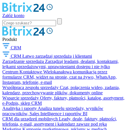
Załóż konto
Produkt
CRM
CRM
Łatwo zarządzaj sprzedażą i klientami
Zarządzanie sprzedażą
Zarządzaj leadami, dealami, kontaktami,
lejkami sprzedażowymi, uprawnieniami dostępu i nie tylko
Centrum Kontaktowe
Wielokanałowa komunikacja przez
formularze CRM, widżet na stronie, czat na żywo, WhatsApp,
Instagram, telefonię, e-mail
Współpraca zespołu sprzedaży
Czat, połączenia wideo, zadania,
kalendarz, przechowywanie plików, dokumenty online
Wsparcie sprzedaży
Oferty, faktury, płatności, katalog, asortyment,
e-Podpis, sklep CRM
Analityka i raporty
Analiza tunelu sprzedaży, wyników
pracowników, Sales Intelligence i raportów BI
CRM dla urządzeń mobilnych
Leady, deale, faktury, płatności,
telefonia, e-mail, asortyment i kalendarz zawsze pod ręką
Marketing
Kampanie marketingowe, reklamy w mediach