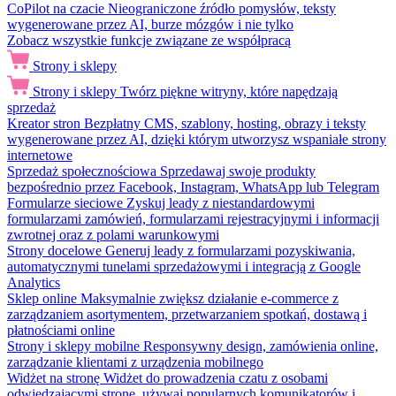
CoPilot na czacie
Nieograniczone źródło pomysłów, teksty
wygenerowane przez AI, burze mózgów i nie tylko
Zobacz wszystkie funkcje związane ze współpracą
Strony i sklepy
Strony i sklepy
Twórz piękne witryny, które napędzają
sprzedaż
Kreator stron
Bezpłatny CMS, szablony, hosting, obrazy i teksty
wygenerowane przez AI, dzięki którym utworzysz wspaniałe strony
internetowe
Sprzedaż społecznościowa
Sprzedawaj swoje produkty
bezpośrednio przez Facebook, Instagram, WhatsApp lub Telegram
Formularze sieciowe
Zyskuj leady z niestandardowymi
formularzami zamówień, formularzami rejestracyjnymi i informacji
zwrotnej oraz z polami warunkowymi
Strony docelowe
Generuj leady z formularzami pozyskiwania,
automatycznymi tunelami sprzedażowymi i integracją z Google
Analytics
Sklep online
Maksymalnie zwiększ działanie e-commerce z
zarządzaniem asortymentem, przetwarzaniem spotkań, dostawą i
płatnościami online
Strony i sklepy mobilne
Responsywny design, zamówienia online,
zarządzanie klientami z urządzenia mobilnego
Widżet na stronę
Widżet do prowadzenia czatu z osobami
odwiedzającymi stronę, używaj popularnych komunikatorów i