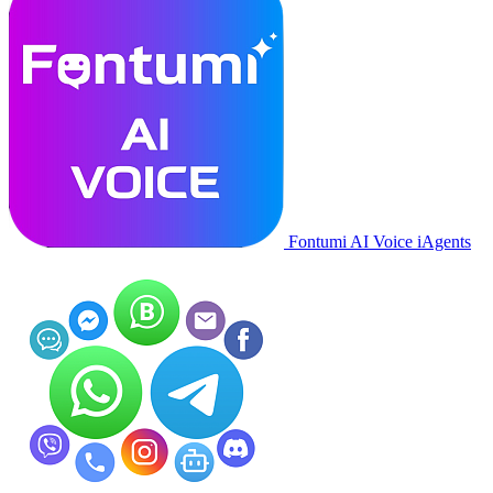
Fontumi AI Voice iAgents