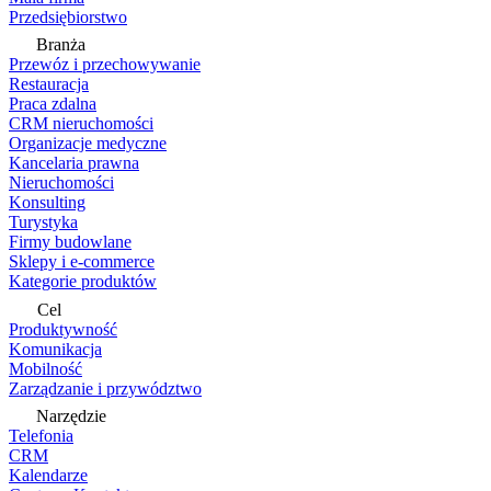
Przedsiębiorstwo
Branża
Przewóz i przechowywanie
Restauracja
Praca zdalna
CRM nieruchomości
Organizacje medyczne
Kancelaria prawna
Nieruchomości
Konsulting
Turystyka
Firmy budowlane
Sklepy i e-commerce
Kategorie produktów
Cel
Produktywność
Komunikacja
Mobilność
Zarządzanie i przywództwo
Narzędzie
Telefonia
CRM
Kalendarze