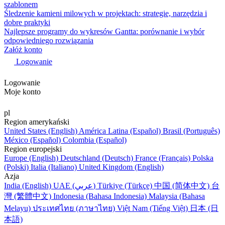
szablonem
Śledzenie kamieni milowych w projektach: strategie, narzędzia i
dobre praktyki
Najlepsze programy do wykresów Gantta: porównanie i wybór
odpowiedniego rozwiązania
Załóż konto
Logowanie
Logowanie
Moje konto
pl
Region amerykański
United States (English)
América Latina (Español)
Brasil (Português)
México (Español)
Colombia (Español)
Region europejski
Europe (English)
Deutschland (Deutsch)
France (Français)
Polska
(Polski)
Italia (Italiano)
United Kingdom (English)
Azja
India (English)
UAE (عربي)
Türkiye (Türkçe)
中国 (简体中文)
台
灣 (繁體中文)
Indonesia (Bahasa Indonesia)
Malaysia (Bahasa
Melayu)
ประเทศไทย (ภาษาไทย)
Việt Nam (Tiếng Việt)
日本 (日
本語)