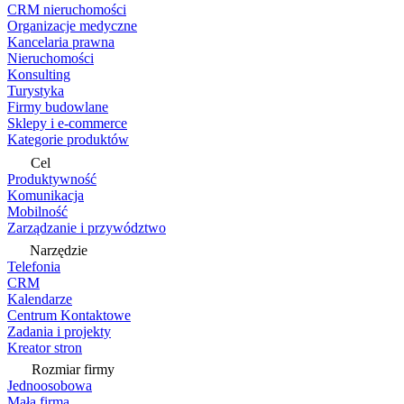
CRM nieruchomości
Organizacje medyczne
Kancelaria prawna
Nieruchomości
Konsulting
Turystyka
Firmy budowlane
Sklepy i e-commerce
Kategorie produktów
Cel
Produktywność
Komunikacja
Mobilność
Zarządzanie i przywództwo
Narzędzie
Telefonia
CRM
Kalendarze
Centrum Kontaktowe
Zadania i projekty
Kreator stron
Rozmiar firmy
Jednoosobowa
Mała firma