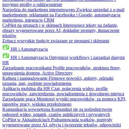
przyjmuj prośby o oddzwonienie
Narzędzia do marketingu internetowego
Zwiększ sprzedaż z e-mail
marketingiem, reklamami na Facebooku i Google, automatyzacją
marketingu, integracją CRM
CoPilot na stronach i w sklepach
Interesujące teksty na żądanie,
obrazy wygenerowane przez AI, dokładne prompty, tłumaczenie
tekstów
Zobacz wszystkie funkcje związane ze stronami i sklepami
HR i Automatyzacja
HR i Automatyzacja
Optymizuj workflowy i zarządzaj danymi
HR
Zarządzanie pracownikami
Profile pracowników, struktura firmy,
uprawnienia dostępu, Active Directory
Kultura i zaangażowanie
Firmowe nowości, ankiety, odznaki
uznania, tagi, osobiste powiadomienia
Aplikacja mobilna dla HR
Czat, połączenia wideo, profile
pracowników, zatwierdzenia, powiadomienia z dowolnego miejsca
Zarządzanie pracą
Monitoruj wyniki pracowników, za pomocą KPI,
raportów pracy, widoku przełożonego
Komunikacja wewnętrzna
Komunikuj się za pośrednictwem
ogłoszeń wideo, notatek, czatów publicznych i prywatnych
CoPilot w Aktualnościach
Podsumowania wątków, pomysły
wygenerowane przez AI, edycja i tworzenie tekstów, odpowiedzi