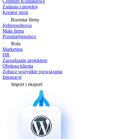
Centrum Kontaktowe
Zadania i projekty
Kreator stron
Rozmiar firmy
Jednoosobowa
Mała firma
Przedsiębiorstwo
Rola
Marketing
HR
Zarządzanie projektem
Obsługa klienta
Zobacz wszystkie rozwiązania
Integracje
Import i eksport