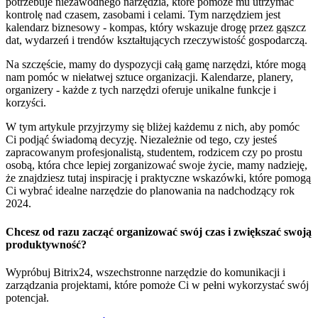
potrzebuje niezawodnego narzędzia, które pomoże mu utrzymać
kontrolę nad czasem, zasobami i celami. Tym narzędziem jest
kalendarz biznesowy - kompas, który wskazuje drogę przez gąszcz
dat, wydarzeń i trendów kształtujących rzeczywistość gospodarczą.
Na szczęście, mamy do dyspozycji całą gamę narzędzi, które mogą
nam pomóc w niełatwej sztuce organizacji. Kalendarze, planery,
organizery - każde z tych narzędzi oferuje unikalne funkcje i
korzyści.
W tym artykule przyjrzymy się bliżej każdemu z nich, aby pomóc
Ci podjąć świadomą decyzję. Niezależnie od tego, czy jesteś
zapracowanym profesjonalistą, studentem, rodzicem czy po prostu
osobą, która chce lepiej zorganizować swoje życie, mamy nadzieję,
że znajdziesz tutaj inspirację i praktyczne wskazówki, które pomogą
Ci wybrać idealne narzędzie do planowania na nadchodzący rok
2024.
Chcesz od razu zacząć organizować swój czas i zwiększać swoją
produktywność?
Wypróbuj Bitrix24, wszechstronne narzędzie do komunikacji i
zarządzania projektami, które pomoże Ci w pełni wykorzystać swój
potencjał.