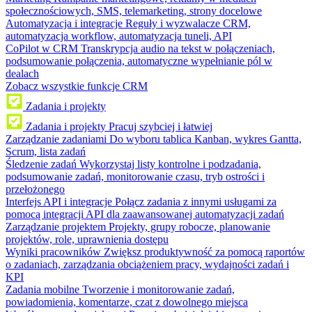
społecznościowych, SMS, telemarketing, strony docelowe
Automatyzacja i integracje
Reguły i wyzwalacze CRM,
automatyzacja workflow, automatyzacja tuneli, API
CoPilot w CRM
Transkrypcja audio na tekst w połączeniach,
podsumowanie połączenia, automatyczne wypełnianie pól w
dealach
Zobacz wszystkie funkcje CRM
Zadania i projekty
Zadania i projekty
Pracuj szybciej i łatwiej
Zarządzanie zadaniami
Do wyboru tablica Kanban, wykres Gantta,
Scrum, lista zadań
Śledzenie zadań
Wykorzystaj listy kontrolne i podzadania,
podsumowanie zadań, monitorowanie czasu, tryb ostrości i
przełożonego
Interfejs API i integracje
Połącz zadania z innymi usługami za
pomocą integracji API dla zaawansowanej automatyzacji zadań
Zarządzanie projektem
Projekty, grupy robocze, planowanie
projektów, role, uprawnienia dostępu
Wyniki pracowników
Zwiększ produktywność za pomocą raportów
o zadaniach, zarządzania obciążeniem pracy, wydajności zadań i
KPI
Zadania mobilne
Tworzenie i monitorowanie zadań,
powiadomienia, komentarze, czat z dowolnego miejsca