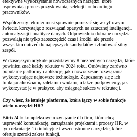
efektywne wykorzystanie nowoczesnych narzędzi, które
usprawniają proces pozyskiwania, selekcji i onboardingu
pracowników.
Współczesny rekruter musi sprawnie poruszać się w cyfrowym
świecie, korzystając z rozwiązań opartych na sztucznej inteligencji,
automatyzacji i analityce danych. Odpowiednio dobrane narzędzia
pozwalają nie tylko zaoszczędzić czas i środki, ale przede
wszystkim dotrzeć do najlepszych kandydatów i zbudować silny
zespół.
W dzisiejszym artykule przedstawimy 8 niezbędnych narzędzi, które
powinien znać każdy rekruter w 2024 roku. Omówimy zarówno
popularne platformy i aplikacje, jak i nowoczesne rozwiązania
wykorzystujące najnowsze technologie. Zapoznamy się z ich
funkcjonalnościami, zaletami i wadami, a także podpowiemy, jak
wykorzystać je w praktyce, aby osiągnąć sukces w rekrutacji.
Czy wiesz, że istnieje platforma, która łączy w sobie funkcje
wielu narzędzi HR?
Bitrix24 to kompleksowe rozwiązanie dla firm, które chcą
usprawnić komunikację, zarządzanie projektami i procesy HR, w
tym rekrutację. To intuicyjne i wszechstronne narzędzie, które
oferuje szeroki zakres funkcji.