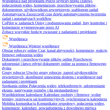
Współpraca nad projektami
Pracuj szybciej dzięki czatowi,
połączeniom wideo, komentarzom, przechowywaniu plików,
dokumentom, użytkownikom zewnętrznym, szablonom zadań
Automatyzacja
Zaoszczędź czas dzięki automatycznemu tworzeniu
zadań i automatyzacji workflow
CoPilot w zadaniach
Opisy i podsumowania zadań, listy kontrolne i
komentarze wygenerowane przez AI
Zobacz wszystkie funkcje związane z zadaniami i projektami
Współpraca
Współpraca
Wpieraj współpracę
Obszar roboczy online
Czat, kanał aktywności, komentarze, reakcje,
firmowe ogłoszenia wideo
Dokumenty i przechowywanie plików online
Przechowuj,
udostępniaj i łatwo edytuj dokumenty online za pomocą firmowego
dysku
Grupy robocze
Utwórz grupy robocze, zaproś użytkowników
zewnętrznych, skonfiguruj ustawienia dostępu i współpracuj nad
zadaniami i projektami
Spotkania online
Połączenia wideo, telekonferencje, udostępnianie
ekranu, nagrywanie rozmów i tła niestandardowe
Współdzielone kalendarze
Kalendarz osobisty i firmowe, wolne
terminy, rezerwacja sal konferencyjnych, synchronizacja kalendarza
Mobilna komunikacja
Komunikator zespołowy, połączenia wideo,
komentarze, kalendarz, powiadomienia z dowolnego miejsca