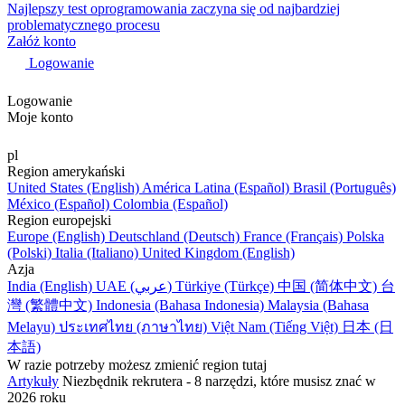
Najlepszy test oprogramowania zaczyna się od najbardziej
problematycznego procesu
Załóż konto
Logowanie
Logowanie
Moje konto
pl
Region amerykański
United States (English)
América Latina (Español)
Brasil (Português)
México (Español)
Colombia (Español)
Region europejski
Europe (English)
Deutschland (Deutsch)
France (Français)
Polska
(Polski)
Italia (Italiano)
United Kingdom (English)
Azja
India (English)
UAE (عربي)
Türkiye (Türkçe)
中国 (简体中文)
台
灣 (繁體中文)
Indonesia (Bahasa Indonesia)
Malaysia (Bahasa
Melayu)
ประเทศไทย (ภาษาไทย)
Việt Nam (Tiếng Việt)
日本 (日
本語)
W razie potrzeby możesz zmienić region tutaj
Artykuły
Niezbędnik rekrutera - 8 narzędzi, które musisz znać w
2026 roku