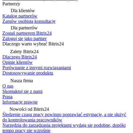
Partnerzy
Dla klientów
Katalog partnerów
Zamów osobistą konsultację
Dla partnerów
Zostań partnerem Bitrix24
Zaloguj się jako partner
Dlaczego warto wybrać Bitrix24
Zalety Bitrix24
Dlaczego Bitrix24
Opinie klientów
Porównanie z innymi rozwiązaniami
Dostosowywanie produktu
Nasza firma
O nas
Skontaktuj się z nami
Prasa
Informacje prawne
Nowości od Bitrix24
Śledzenie czasu pracy powinno poprawiać estymacje, a nie służyć
do kontrolowania pracowników
Narzędzia do zarządzania projektami wydają się podobne, dopóki
tempo pracy nie wzrośnie