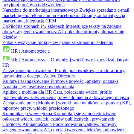
przyjmuj prośby o oddzwonienie
Narzędzia do marketingu internetowego
Zwiększ sprzedaż z e-mail
marketingiem, reklamami na Facebooku i Google, automatyzacją
marketingu, integracją CRM
CoPilot na stronach i w sklepach
Interesujące teksty na żądanie,
obrazy wygenerowane przez AI, dokładne prompty, tłumaczenie
tekstów
Zobacz wszystkie funkcje związane ze stronami i sklepami
HR i Automatyzacja
HR i Automatyzacja
Optymizuj workflowy i zarządzaj danymi
HR
Zarządzanie pracownikami
Profile pracowników, struktura firmy,
uprawnienia dostępu, Active Directory
Kultura i zaangażowanie
Firmowe nowości, ankiety, odznaki
uznania, tagi, osobiste powiadomienia
Aplikacja mobilna dla HR
Czat, połączenia wideo, profile
pracowników, zatwierdzenia, powiadomienia z dowolnego miejsca
Zarządzanie pracą
Monitoruj wyniki pracowników, za pomocą KPI,
raportów pracy, widoku przełożonego
Komunikacja wewnętrzna
Komunikuj się za pośrednictwem
ogłoszeń wideo, notatek, czatów publicznych i prywatnych
CoPilot w Aktualnościach
Podsumowania wątków, pomysły
wygenerowane przez AI, edycja i tworzenie tekstów, odpowiedzi