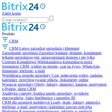
Załóż konto
Produkt
CRM
CRM
Łatwo zarządzaj sprzedażą i klientami
Zarządzanie sprzedażą
Zarządzaj leadami, dealami, kontaktami,
lejkami sprzedażowymi, uprawnieniami dostępu i nie tylko
Centrum Kontaktowe
Wielokanałowa komunikacja przez
formularze CRM, widżet na stronie, czat na żywo, WhatsApp,
Instagram, telefonię, e-mail
Współpraca zespołu sprzedaży
Czat, połączenia wideo, zadania,
kalendarz, przechowywanie plików, dokumenty online
Wsparcie sprzedaży
Oferty, faktury, płatności, katalog, asortyment,
e-Podpis, sklep CRM
Analityka i raporty
Analiza tunelu sprzedaży, wyników
pracowników, Sales Intelligence i raportów BI
CRM dla urządzeń mobilnych
Leady, deale, faktury, płatności,
telefonia, e-mail, asortyment i kalendarz zawsze pod ręką
Marketing
Kampanie marketingowe, reklamy w mediach