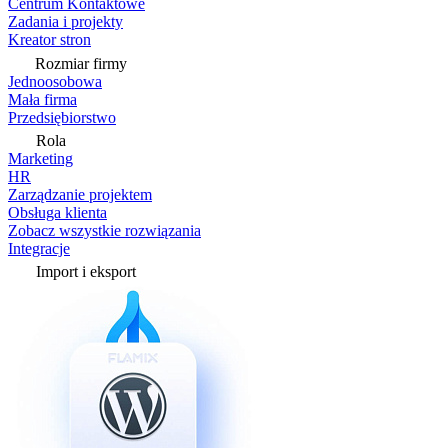
Centrum Kontaktowe
Zadania i projekty
Kreator stron
Rozmiar firmy
Jednoosobowa
Mała firma
Przedsiębiorstwo
Rola
Marketing
HR
Zarządzanie projektem
Obsługa klienta
Zobacz wszystkie rozwiązania
Integracje
Import i eksport