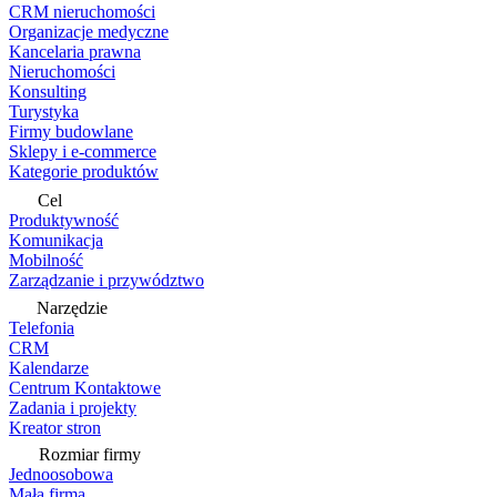
CRM nieruchomości
Organizacje medyczne
Kancelaria prawna
Nieruchomości
Konsulting
Turystyka
Firmy budowlane
Sklepy i e-commerce
Kategorie produktów
Cel
Produktywność
Komunikacja
Mobilność
Zarządzanie i przywództwo
Narzędzie
Telefonia
CRM
Kalendarze
Centrum Kontaktowe
Zadania i projekty
Kreator stron
Rozmiar firmy
Jednoosobowa
Mała firma