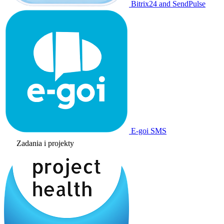
Bitrix24 and SendPulse
E-goi SMS
Zadania i projekty