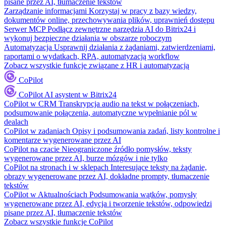
pisane przez AI, tłumaczenie tekstów
Zarządzanie informacjami
Korzystaj w pracy z bazy wiedzy,
dokumentów online, przechowywania plików, uprawnień dostępu
Serwer MCP
Podłącz zewnętrzne narzędzia AI do Bitrix24 i
wykonuj bezpieczne działania w obszarze roboczym
Automatyzacja
Usprawnij działania z żądaniami, zatwierdzeniami,
raportami o wydatkach, RPA, automatyzacją workflow
Zobacz wszystkie funkcje związane z HR i automatyzacją
CoPilot
CoPilot
AI asystent w Bitrix24
CoPilot w CRM
Transkrypcja audio na tekst w połączeniach,
podsumowanie połączenia, automatyczne wypełnianie pól w
dealach
CoPilot w zadaniach
Opisy i podsumowania zadań, listy kontrolne i
komentarze wygenerowane przez AI
CoPilot na czacie
Nieograniczone źródło pomysłów, teksty
wygenerowane przez AI, burze mózgów i nie tylko
CoPilot na stronach i w sklepach
Interesujące teksty na żądanie,
obrazy wygenerowane przez AI, dokładne prompty, tłumaczenie
tekstów
CoPilot w Aktualnościach
Podsumowania wątków, pomysły
wygenerowane przez AI, edycja i tworzenie tekstów, odpowiedzi
pisane przez AI, tłumaczenie tekstów
Zobacz wszystkie funkcje CoPilot