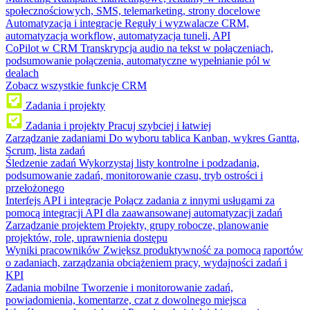
społecznościowych, SMS, telemarketing, strony docelowe
Automatyzacja i integracje
Reguły i wyzwalacze CRM,
automatyzacja workflow, automatyzacja tuneli, API
CoPilot w CRM
Transkrypcja audio na tekst w połączeniach,
podsumowanie połączenia, automatyczne wypełnianie pól w
dealach
Zobacz wszystkie funkcje CRM
Zadania i projekty
Zadania i projekty
Pracuj szybciej i łatwiej
Zarządzanie zadaniami
Do wyboru tablica Kanban, wykres Gantta,
Scrum, lista zadań
Śledzenie zadań
Wykorzystaj listy kontrolne i podzadania,
podsumowanie zadań, monitorowanie czasu, tryb ostrości i
przełożonego
Interfejs API i integracje
Połącz zadania z innymi usługami za
pomocą integracji API dla zaawansowanej automatyzacji zadań
Zarządzanie projektem
Projekty, grupy robocze, planowanie
projektów, role, uprawnienia dostępu
Wyniki pracowników
Zwiększ produktywność za pomocą raportów
o zadaniach, zarządzania obciążeniem pracy, wydajności zadań i
KPI
Zadania mobilne
Tworzenie i monitorowanie zadań,
powiadomienia, komentarze, czat z dowolnego miejsca