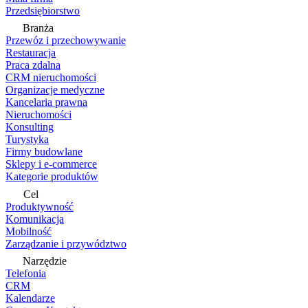
Przedsiębiorstwo
Branża
Przewóz i przechowywanie
Restauracja
Praca zdalna
CRM nieruchomości
Organizacje medyczne
Kancelaria prawna
Nieruchomości
Konsulting
Turystyka
Firmy budowlane
Sklepy i e-commerce
Kategorie produktów
Cel
Produktywność
Komunikacja
Mobilność
Zarządzanie i przywództwo
Narzędzie
Telefonia
CRM
Kalendarze