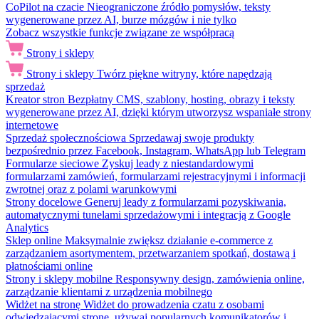
CoPilot na czacie
Nieograniczone źródło pomysłów, teksty
wygenerowane przez AI, burze mózgów i nie tylko
Zobacz wszystkie funkcje związane ze współpracą
Strony i sklepy
Strony i sklepy
Twórz piękne witryny, które napędzają
sprzedaż
Kreator stron
Bezpłatny CMS, szablony, hosting, obrazy i teksty
wygenerowane przez AI, dzięki którym utworzysz wspaniałe strony
internetowe
Sprzedaż społecznościowa
Sprzedawaj swoje produkty
bezpośrednio przez Facebook, Instagram, WhatsApp lub Telegram
Formularze sieciowe
Zyskuj leady z niestandardowymi
formularzami zamówień, formularzami rejestracyjnymi i informacji
zwrotnej oraz z polami warunkowymi
Strony docelowe
Generuj leady z formularzami pozyskiwania,
automatycznymi tunelami sprzedażowymi i integracją z Google
Analytics
Sklep online
Maksymalnie zwiększ działanie e-commerce z
zarządzaniem asortymentem, przetwarzaniem spotkań, dostawą i
płatnościami online
Strony i sklepy mobilne
Responsywny design, zamówienia online,
zarządzanie klientami z urządzenia mobilnego
Widżet na stronę
Widżet do prowadzenia czatu z osobami
odwiedzającymi stronę, używaj popularnych komunikatorów i