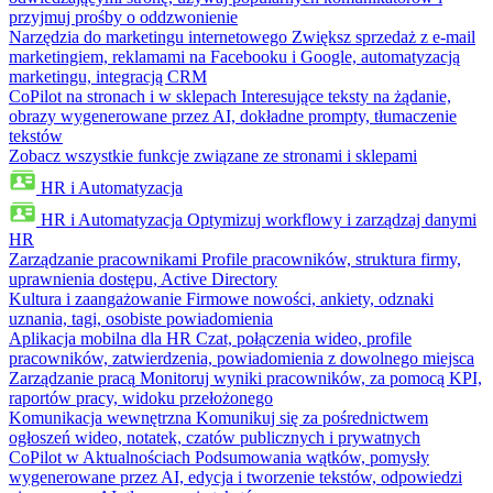
przyjmuj prośby o oddzwonienie
Narzędzia do marketingu internetowego
Zwiększ sprzedaż z e-mail
marketingiem, reklamami na Facebooku i Google, automatyzacją
marketingu, integracją CRM
CoPilot na stronach i w sklepach
Interesujące teksty na żądanie,
obrazy wygenerowane przez AI, dokładne prompty, tłumaczenie
tekstów
Zobacz wszystkie funkcje związane ze stronami i sklepami
HR i Automatyzacja
HR i Automatyzacja
Optymizuj workflowy i zarządzaj danymi
HR
Zarządzanie pracownikami
Profile pracowników, struktura firmy,
uprawnienia dostępu, Active Directory
Kultura i zaangażowanie
Firmowe nowości, ankiety, odznaki
uznania, tagi, osobiste powiadomienia
Aplikacja mobilna dla HR
Czat, połączenia wideo, profile
pracowników, zatwierdzenia, powiadomienia z dowolnego miejsca
Zarządzanie pracą
Monitoruj wyniki pracowników, za pomocą KPI,
raportów pracy, widoku przełożonego
Komunikacja wewnętrzna
Komunikuj się za pośrednictwem
ogłoszeń wideo, notatek, czatów publicznych i prywatnych
CoPilot w Aktualnościach
Podsumowania wątków, pomysły
wygenerowane przez AI, edycja i tworzenie tekstów, odpowiedzi