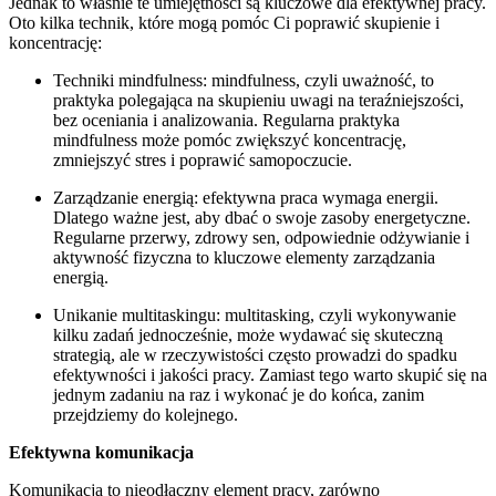
Jednak to właśnie te umiejętności są kluczowe dla efektywnej pracy.
Oto kilka technik, które mogą pomóc Ci poprawić skupienie i
koncentrację:
Techniki mindfulness: mindfulness, czyli uważność, to
praktyka polegająca na skupieniu uwagi na teraźniejszości,
bez oceniania i analizowania. Regularna praktyka
mindfulness może pomóc zwiększyć koncentrację,
zmniejszyć stres i poprawić samopoczucie.
Zarządzanie energią: efektywna praca wymaga energii.
Dlatego ważne jest, aby dbać o swoje zasoby energetyczne.
Regularne przerwy, zdrowy sen, odpowiednie odżywianie i
aktywność fizyczna to kluczowe elementy zarządzania
energią.
Unikanie multitaskingu: multitasking, czyli wykonywanie
kilku zadań jednocześnie, może wydawać się skuteczną
strategią, ale w rzeczywistości często prowadzi do spadku
efektywności i jakości pracy. Zamiast tego warto skupić się na
jednym zadaniu na raz i wykonać je do końca, zanim
przejdziemy do kolejnego.
Efektywna komunikacja
Komunikacja to nieodłączny element pracy, zarówno