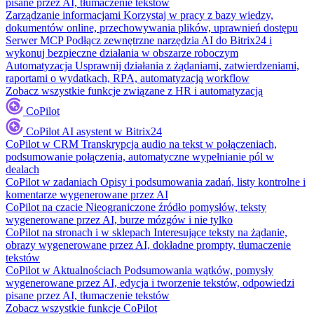
pisane przez AI, tłumaczenie tekstów
Zarządzanie informacjami
Korzystaj w pracy z bazy wiedzy,
dokumentów online, przechowywania plików, uprawnień dostępu
Serwer MCP
Podłącz zewnętrzne narzędzia AI do Bitrix24 i
wykonuj bezpieczne działania w obszarze roboczym
Automatyzacja
Usprawnij działania z żądaniami, zatwierdzeniami,
raportami o wydatkach, RPA, automatyzacją workflow
Zobacz wszystkie funkcje związane z HR i automatyzacją
CoPilot
CoPilot
AI asystent w Bitrix24
CoPilot w CRM
Transkrypcja audio na tekst w połączeniach,
podsumowanie połączenia, automatyczne wypełnianie pól w
dealach
CoPilot w zadaniach
Opisy i podsumowania zadań, listy kontrolne i
komentarze wygenerowane przez AI
CoPilot na czacie
Nieograniczone źródło pomysłów, teksty
wygenerowane przez AI, burze mózgów i nie tylko
CoPilot na stronach i w sklepach
Interesujące teksty na żądanie,
obrazy wygenerowane przez AI, dokładne prompty, tłumaczenie
tekstów
CoPilot w Aktualnościach
Podsumowania wątków, pomysły
wygenerowane przez AI, edycja i tworzenie tekstów, odpowiedzi
pisane przez AI, tłumaczenie tekstów
Zobacz wszystkie funkcje CoPilot