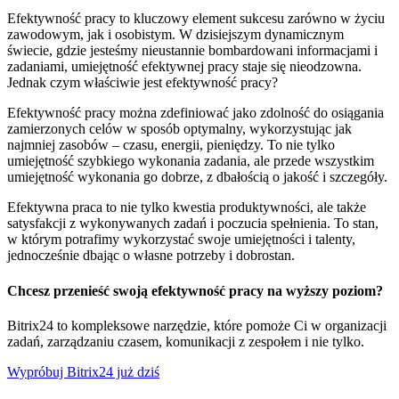
Efektywność pracy to kluczowy element sukcesu zarówno w życiu
zawodowym, jak i osobistym. W dzisiejszym dynamicznym
świecie, gdzie jesteśmy nieustannie bombardowani informacjami i
zadaniami, umiejętność efektywnej pracy staje się nieodzowna.
Jednak czym właściwie jest efektywność pracy?
Efektywność pracy można zdefiniować jako zdolność do osiągania
zamierzonych celów w sposób optymalny, wykorzystując jak
najmniej zasobów – czasu, energii, pieniędzy. To nie tylko
umiejętność szybkiego wykonania zadania, ale przede wszystkim
umiejętność wykonania go dobrze, z dbałością o jakość i szczegóły.
Efektywna praca to nie tylko kwestia produktywności, ale także
satysfakcji z wykonywanych zadań i poczucia spełnienia. To stan,
w którym potrafimy wykorzystać swoje umiejętności i talenty,
jednocześnie dbając o własne potrzeby i dobrostan.
Chcesz przenieść swoją efektywność pracy na wyższy poziom?
Bitrix24 to kompleksowe narzędzie, które pomoże Ci w organizacji
zadań, zarządzaniu czasem, komunikacji z zespołem i nie tylko.
Wypróbuj Bitrix24 już dziś