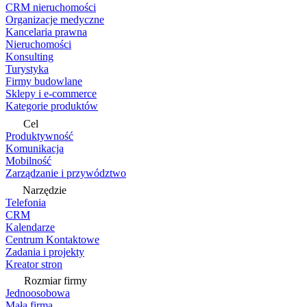
CRM nieruchomości
Organizacje medyczne
Kancelaria prawna
Nieruchomości
Konsulting
Turystyka
Firmy budowlane
Sklepy i e-commerce
Kategorie produktów
Cel
Produktywność
Komunikacja
Mobilność
Zarządzanie i przywództwo
Narzędzie
Telefonia
CRM
Kalendarze
Centrum Kontaktowe
Zadania i projekty
Kreator stron
Rozmiar firmy
Jednoosobowa
Mała firma