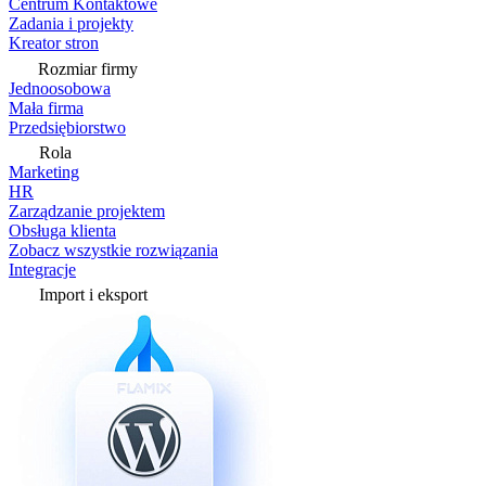
Centrum Kontaktowe
Zadania i projekty
Kreator stron
Rozmiar firmy
Jednoosobowa
Mała firma
Przedsiębiorstwo
Rola
Marketing
HR
Zarządzanie projektem
Obsługa klienta
Zobacz wszystkie rozwiązania
Integracje
Import i eksport