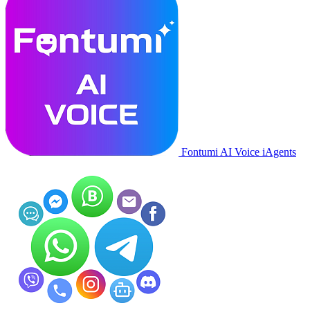
Fontumi AI Voice iAgents