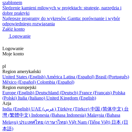
szablonem
Śledzenie kamieni milowych w projektach: strategie, narzędzia i
dobre praktyki
Najlepsze programy do wykresów Gantta: porównanie i wybór
odpowiedniego rozwiązania
Załóż konto
Logowanie
Logowanie
Moje konto
pl
Region amerykański
United States (English)
América Latina (Español)
Brasil (Português)
México (Español)
Colombia (Español)
Region europejski
Europe (English)
Deutschland (Deutsch)
France (Français)
Polska
(Polski)
Italia (Italiano)
United Kingdom (English)
Azja
India (English)
UAE (عربي)
Türkiye (Türkçe)
中国 (简体中文)
台
灣 (繁體中文)
Indonesia (Bahasa Indonesia)
Malaysia (Bahasa
Melayu)
ประเทศไทย (ภาษาไทย)
Việt Nam (Tiếng Việt)
日本 (日
本語)