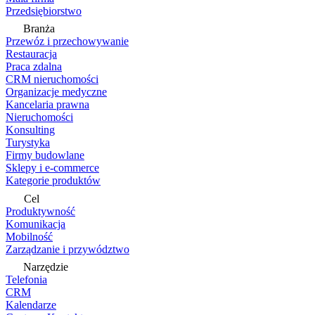
Przedsiębiorstwo
Branża
Przewóz i przechowywanie
Restauracja
Praca zdalna
CRM nieruchomości
Organizacje medyczne
Kancelaria prawna
Nieruchomości
Konsulting
Turystyka
Firmy budowlane
Sklepy i e-commerce
Kategorie produktów
Cel
Produktywność
Komunikacja
Mobilność
Zarządzanie i przywództwo
Narzędzie
Telefonia
CRM
Kalendarze