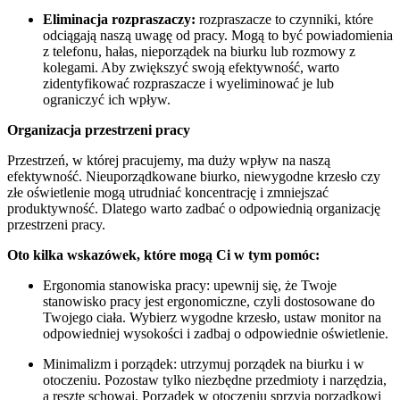
Eliminacja rozpraszaczy:
rozpraszacze to czynniki, które
odciągają naszą uwagę od pracy. Mogą to być powiadomienia
z telefonu, hałas, nieporządek na biurku lub rozmowy z
kolegami. Aby zwiększyć swoją efektywność, warto
zidentyfikować rozpraszacze i wyeliminować je lub
ograniczyć ich wpływ.
Organizacja przestrzeni pracy
Przestrzeń, w której pracujemy, ma duży wpływ na naszą
efektywność. Nieuporządkowane biurko, niewygodne krzesło czy
złe oświetlenie mogą utrudniać koncentrację i zmniejszać
produktywność. Dlatego warto zadbać o odpowiednią organizację
przestrzeni pracy.
Oto kilka wskazówek, które mogą Ci w tym pomóc:
Ergonomia stanowiska pracy: upewnij się, że Twoje
stanowisko pracy jest ergonomiczne, czyli dostosowane do
Twojego ciała. Wybierz wygodne krzesło, ustaw monitor na
odpowiedniej wysokości i zadbaj o odpowiednie oświetlenie.
Minimalizm i porządek: utrzymuj porządek na biurku i w
otoczeniu. Pozostaw tylko niezbędne przedmioty i narzędzia,
a resztę schowaj. Porządek w otoczeniu sprzyja porządkowi