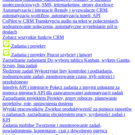
społecznościowych, SMS, telemarketing, strony docelowe
Automatyzacja i integracje
Reguły i wyzwalacze CRM,
automatyzacja workflow, automatyzacja tuneli, API
CoPilot w CRM
Transkrypcja audio na tekst w połączeniach,
podsumowanie połączenia, automatyczne wypełnianie pól w
dealach
Zobacz wszystkie funkcje CRM
Zadania i projekty
Zadania i projekty
Pracuj szybciej i łatwiej
Zarządzanie zadaniami
Do wyboru tablica Kanban, wykres Gantta,
Scrum, lista zadań
Śledzenie zadań
Wykorzystaj listy kontrolne i podzadania,
podsumowanie zadań, monitorowanie czasu, tryb ostrości i
przełożonego
Interfejs API i integracje
Połącz zadania z innymi usługami za
pomocą integracji API dla zaawansowanej automatyzacji zadań
Zarządzanie projektem
Projekty, grupy robocze, planowanie
projektów, role, uprawnienia dostępu
Wyniki pracowników
Zwiększ produktywność za pomocą raportów
o zadaniach, zarządzania obciążeniem pracy, wydajności zadań i
KPI
Zadania mobilne
Tworzenie i monitorowanie zadań,
powiadomienia, komentarze, czat z dowolnego miejsca