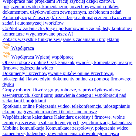
Współpraca nad projektami
Pracuj szybciej dzięki czatowi,
połączeniom wideo, komentarzom, przechowywaniu plików,
dokumentom, użytkownikom zewnętrznym, szablonom zadań
Automatyzacja
Zaoszczędź czas dzięki automatycznemu tworzeniu
zadań i automatyzacji workflow
CoPilot w zadaniach
Opisy i podsumowania zadań, listy kontrolne i
komentarze wygenerowane przez AI
Zobacz wszystkie funkcje związane z zadaniami i projektami
Współpraca
Współpraca
Wpieraj współpracę
Obszar roboczy online
Czat, kanał aktywności, komentarze, reakcje,
firmowe ogłoszenia wideo
Dokumenty i przechowywanie plików online
Przechowuj,
udostępniaj i łatwo edytuj dokumenty online za pomocą firmowego
dysku
Grupy robocze
Utwórz grupy robocze, zaproś użytkowników
zewnętrznych, skonfiguruj ustawienia dostępu i współpracuj nad
zadaniami i projektami
Spotkania online
Połączenia wideo, telekonferencje, udostępnianie
ekranu, nagrywanie rozmów i tła niestandardowe
Współdzielone kalendarze
Kalendarz osobisty i firmowe, wolne
terminy, rezerwacja sal konferencyjnych, synchronizacja kalendarza
Mobilna komunikacja
Komunikator zespołowy, połączenia wideo,
komentarze, kalendarz, powiadomienia z dowolnego miejsca