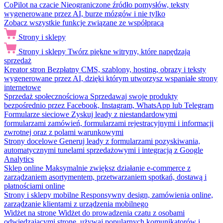
CoPilot na czacie
Nieograniczone źródło pomysłów, teksty
wygenerowane przez AI, burze mózgów i nie tylko
Zobacz wszystkie funkcje związane ze współpracą
Strony i sklepy
Strony i sklepy
Twórz piękne witryny, które napędzają
sprzedaż
Kreator stron
Bezpłatny CMS, szablony, hosting, obrazy i teksty
wygenerowane przez AI, dzięki którym utworzysz wspaniałe strony
internetowe
Sprzedaż społecznościowa
Sprzedawaj swoje produkty
bezpośrednio przez Facebook, Instagram, WhatsApp lub Telegram
Formularze sieciowe
Zyskuj leady z niestandardowymi
formularzami zamówień, formularzami rejestracyjnymi i informacji
zwrotnej oraz z polami warunkowymi
Strony docelowe
Generuj leady z formularzami pozyskiwania,
automatycznymi tunelami sprzedażowymi i integracją z Google
Analytics
Sklep online
Maksymalnie zwiększ działanie e-commerce z
zarządzaniem asortymentem, przetwarzaniem spotkań, dostawą i
płatnościami online
Strony i sklepy mobilne
Responsywny design, zamówienia online,
zarządzanie klientami z urządzenia mobilnego
Widżet na stronę
Widżet do prowadzenia czatu z osobami
odwiedzającymi stronę, używaj popularnych komunikatorów i