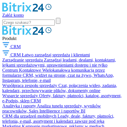
Załóż konto
Produkt
CRM
CRM
Łatwo zarządzaj sprzedażą i klientami
Zarządzanie sprzedażą
Zarządzaj leadami, dealami, kontaktami,
lejkami sprzedażowymi, uprawnieniami dostępu i nie tylko
Centrum Kontaktowe
Wielokanałowa komunikacja przez
formularze CRM, widżet na stronie, czat na żywo, WhatsApp,
Instagram, telefonię, e-mail
Współpraca zespołu sprzedaży
Czat, połączenia wideo, zadania,
kalendarz, przechowywanie plików, dokumenty online
Wsparcie sprzedaży
Oferty, faktury, płatności, katalog, asortyment,
e-Podpis, sklep CRM
Analityka i raporty
Analiza tunelu sprzedaży, wyników
pracowników, Sales Intelligence i raportów BI
CRM dla urządzeń mobilnych
Leady, deale, faktury, płatności,
telefonia, e-mail, asortyment i kalendarz zawsze pod ręką
Marketing
Kampanie marketingowe, reklamy w mediach