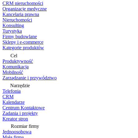
CRM nieruchomości
Organizacje medyczne
Kancelaria prawna
Nieruchomości
Konsulting
Turystyka
Firmy budowlane
Sklepy i e-commerce
Kategorie produktów
Cel
Produktywność
Komunikacja
Mobilność
Zarządzanie i przywództwo
Narzędzie
Telefonia
CRM
Kalendarze
Centrum Kontaktowe
Zadania i projekty
Kreator stron
Rozmiar firmy
Jednoosobowa
Mała firma