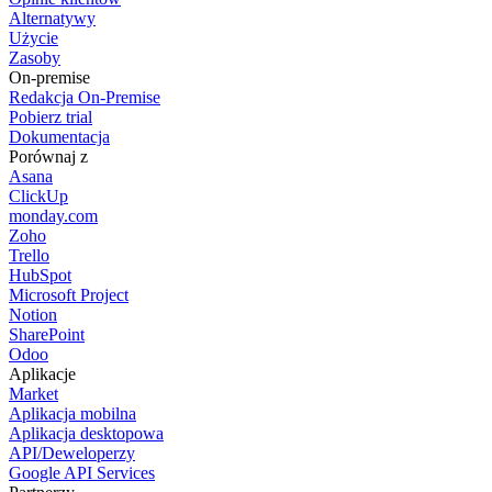
Alternatywy
Użycie
Zasoby
On-premise
Redakcja On-Premise
Pobierz trial
Dokumentacja
Porównaj z
Asana
ClickUp
monday.com
Zoho
Trello
HubSpot
Microsoft Project
Notion
SharePoint
Odoo
Aplikacje
Market
Aplikacja mobilna
Aplikacja desktopowa
API/Deweloperzy
Google API Services