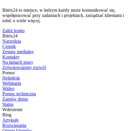
Bitrix24 to miejsce, w którym każdy może komunikować się,
współpracować przy zadaniach i projektach, zarządzać klientami i
robić o wiele więcej.
Załóż konto
Bitrix24
Narzędzia
Cennik
Zestaw medialny
Kontakty
Na łamach prasy
Zrównoważony rozwój
Pomoc
Helpdesk
Webinaria
Wideo
Pomoc techniczna
Zamów demo
Status
Wdrożenie
Blog
Artykuły
Rozwiązania
Opinie klientów