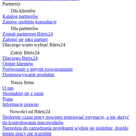
Partnerzy
Dla klientów
Katalog partnerów
Zamów osobistą konsultację
Dla partnerów
Zostań partnerem Bitrix24
Zaloguj się jako partner
Dlaczego warto wybrać Bitrix24
Zalety Bitrix24
Dlaczego Bitrix24
Opinie klientów
Porównanie z innymi rozwiązaniami
Dostosowywanie produktu
Nasza firma
O nas
Skontaktuj się z nami
Prasa
Informacje prawne
Nowości od Bitrix24
Śledzenie czasu pracy powinno poprawiać estymacje, a nie służyć
do kontrolowania pracowników
Narzędzia do zarządzania projektami wydają się podobne, dopóki
tempo pracy nie wzrośnie