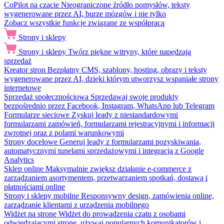
CoPilot na czacie
Nieograniczone źródło pomysłów, teksty
wygenerowane przez AI, burze mózgów i nie tylko
Zobacz wszystkie funkcje związane ze współpracą
Strony i sklepy
Strony i sklepy
Twórz piękne witryny, które napędzają
sprzedaż
Kreator stron
Bezpłatny CMS, szablony, hosting, obrazy i teksty
wygenerowane przez AI, dzięki którym utworzysz wspaniałe strony
internetowe
Sprzedaż społecznościowa
Sprzedawaj swoje produkty
bezpośrednio przez Facebook, Instagram, WhatsApp lub Telegram
Formularze sieciowe
Zyskuj leady z niestandardowymi
formularzami zamówień, formularzami rejestracyjnymi i informacji
zwrotnej oraz z polami warunkowymi
Strony docelowe
Generuj leady z formularzami pozyskiwania,
automatycznymi tunelami sprzedażowymi i integracją z Google
Analytics
Sklep online
Maksymalnie zwiększ działanie e-commerce z
zarządzaniem asortymentem, przetwarzaniem spotkań, dostawą i
płatnościami online
Strony i sklepy mobilne
Responsywny design, zamówienia online,
zarządzanie klientami z urządzenia mobilnego
Widżet na stronę
Widżet do prowadzenia czatu z osobami
odwiedzającymi stronę, używaj popularnych komunikatorów i