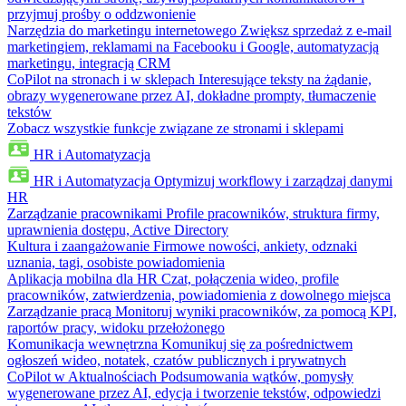
przyjmuj prośby o oddzwonienie
Narzędzia do marketingu internetowego
Zwiększ sprzedaż z e-mail
marketingiem, reklamami na Facebooku i Google, automatyzacją
marketingu, integracją CRM
CoPilot na stronach i w sklepach
Interesujące teksty na żądanie,
obrazy wygenerowane przez AI, dokładne prompty, tłumaczenie
tekstów
Zobacz wszystkie funkcje związane ze stronami i sklepami
HR i Automatyzacja
HR i Automatyzacja
Optymizuj workflowy i zarządzaj danymi
HR
Zarządzanie pracownikami
Profile pracowników, struktura firmy,
uprawnienia dostępu, Active Directory
Kultura i zaangażowanie
Firmowe nowości, ankiety, odznaki
uznania, tagi, osobiste powiadomienia
Aplikacja mobilna dla HR
Czat, połączenia wideo, profile
pracowników, zatwierdzenia, powiadomienia z dowolnego miejsca
Zarządzanie pracą
Monitoruj wyniki pracowników, za pomocą KPI,
raportów pracy, widoku przełożonego
Komunikacja wewnętrzna
Komunikuj się za pośrednictwem
ogłoszeń wideo, notatek, czatów publicznych i prywatnych
CoPilot w Aktualnościach
Podsumowania wątków, pomysły
wygenerowane przez AI, edycja i tworzenie tekstów, odpowiedzi