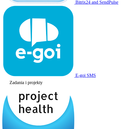
Bitrix24 and SendPulse
E-goi SMS
Zadania i projekty