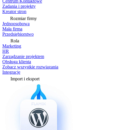
Centrum Kontaktowe
Zadania i projekty
Kreator stron
Rozmiar firmy
Jednoosobowa
Mała firma
Przedsiębiorstwo
Rola
Marketing
HR
Zarządzanie projektem
Obsługa klienta
Zobacz wszystkie rozwiązania
Integracje
Import i eksport