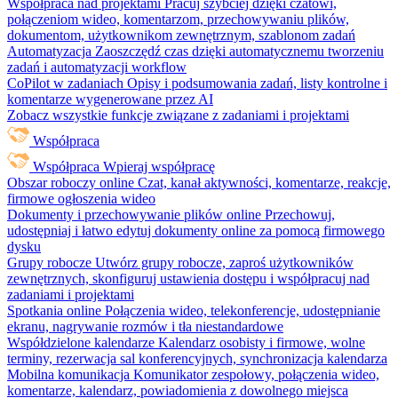
Współpraca nad projektami
Pracuj szybciej dzięki czatowi,
połączeniom wideo, komentarzom, przechowywaniu plików,
dokumentom, użytkownikom zewnętrznym, szablonom zadań
Automatyzacja
Zaoszczędź czas dzięki automatycznemu tworzeniu
zadań i automatyzacji workflow
CoPilot w zadaniach
Opisy i podsumowania zadań, listy kontrolne i
komentarze wygenerowane przez AI
Zobacz wszystkie funkcje związane z zadaniami i projektami
Współpraca
Współpraca
Wpieraj współpracę
Obszar roboczy online
Czat, kanał aktywności, komentarze, reakcje,
firmowe ogłoszenia wideo
Dokumenty i przechowywanie plików online
Przechowuj,
udostępniaj i łatwo edytuj dokumenty online za pomocą firmowego
dysku
Grupy robocze
Utwórz grupy robocze, zaproś użytkowników
zewnętrznych, skonfiguruj ustawienia dostępu i współpracuj nad
zadaniami i projektami
Spotkania online
Połączenia wideo, telekonferencje, udostępnianie
ekranu, nagrywanie rozmów i tła niestandardowe
Współdzielone kalendarze
Kalendarz osobisty i firmowe, wolne
terminy, rezerwacja sal konferencyjnych, synchronizacja kalendarza
Mobilna komunikacja
Komunikator zespołowy, połączenia wideo,
komentarze, kalendarz, powiadomienia z dowolnego miejsca