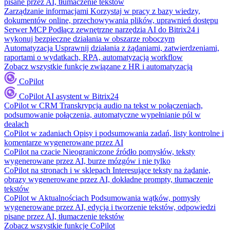
pisane przez AI, tłumaczenie tekstów
Zarządzanie informacjami
Korzystaj w pracy z bazy wiedzy,
dokumentów online, przechowywania plików, uprawnień dostępu
Serwer MCP
Podłącz zewnętrzne narzędzia AI do Bitrix24 i
wykonuj bezpieczne działania w obszarze roboczym
Automatyzacja
Usprawnij działania z żądaniami, zatwierdzeniami,
raportami o wydatkach, RPA, automatyzacją workflow
Zobacz wszystkie funkcje związane z HR i automatyzacją
CoPilot
CoPilot
AI asystent w Bitrix24
CoPilot w CRM
Transkrypcja audio na tekst w połączeniach,
podsumowanie połączenia, automatyczne wypełnianie pól w
dealach
CoPilot w zadaniach
Opisy i podsumowania zadań, listy kontrolne i
komentarze wygenerowane przez AI
CoPilot na czacie
Nieograniczone źródło pomysłów, teksty
wygenerowane przez AI, burze mózgów i nie tylko
CoPilot na stronach i w sklepach
Interesujące teksty na żądanie,
obrazy wygenerowane przez AI, dokładne prompty, tłumaczenie
tekstów
CoPilot w Aktualnościach
Podsumowania wątków, pomysły
wygenerowane przez AI, edycja i tworzenie tekstów, odpowiedzi
pisane przez AI, tłumaczenie tekstów
Zobacz wszystkie funkcje CoPilot