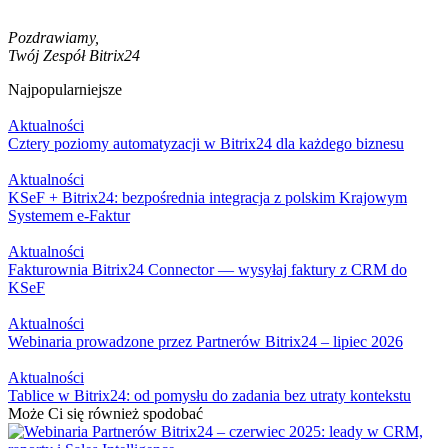
Pozdrawiamy,
Twój Zespół Bitrix24
Najpopularniejsze
Aktualności
Cztery poziomy automatyzacji w Bitrix24 dla każdego biznesu
Aktualności
KSeF + Bitrix24: bezpośrednia integracja z polskim Krajowym
Systemem e-Faktur
Aktualności
Fakturownia Bitrix24 Connector — wysyłaj faktury z CRM do
KSeF
Aktualności
Webinaria prowadzone przez Partnerów Bitrix24 – lipiec 2026
Aktualności
Tablice w Bitrix24: od pomysłu do zadania bez utraty kontekstu
Może Ci się również spodobać