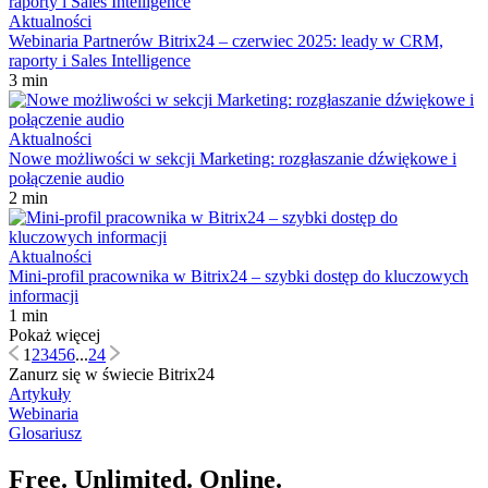
Aktualności
Webinaria Partnerów Bitrix24 – czerwiec 2025: leady w CRM,
raporty i Sales Intelligence
3 min
Aktualności
Nowe możliwości w sekcji Marketing: rozgłaszanie dźwiękowe i
połączenie audio
2 min
Aktualności
Mini-profil pracownika w Bitrix24 – szybki dostęp do kluczowych
informacji
1 min
Pokaż więcej
1
2
3
4
5
6
...
24
Zanurz się w świecie Bitrix24
Artykuły
Webinaria
Glosariusz
Free. Unlimited. Online.