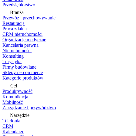
Przedsiębiorstwo
Branża
Przewóz i przechowywanie
Restauracja
Praca zdalna
CRM nieruchomości
Organizacje medyczne
Kancelaria prawna
Nieruchomości
Konsulting
Turystyka
Firmy budowlane
Sklepy i e-commerce
Kategorie produktów
Cel
Produktywność
Komunikacja
Mobilność
Zarządzanie i przywództwo
Narzędzie
Telefonia
CRM
Kalendarze