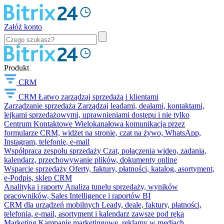
Załóż konto
Produkt
CRM
CRM
Łatwo zarządzaj sprzedażą i klientami
Zarządzanie sprzedażą
Zarządzaj leadami, dealami, kontaktami,
lejkami sprzedażowymi, uprawnieniami dostępu i nie tylko
Centrum Kontaktowe
Wielokanałowa komunikacja przez
formularze CRM, widżet na stronie, czat na żywo, WhatsApp,
Instagram, telefonię, e-mail
Współpraca zespołu sprzedaży
Czat, połączenia wideo, zadania,
kalendarz, przechowywanie plików, dokumenty online
Wsparcie sprzedaży
Oferty, faktury, płatności, katalog, asortyment,
e-Podpis, sklep CRM
Analityka i raporty
Analiza tunelu sprzedaży, wyników
pracowników, Sales Intelligence i raportów BI
CRM dla urządzeń mobilnych
Leady, deale, faktury, płatności,
telefonia, e-mail, asortyment i kalendarz zawsze pod ręką
Marketing
Kampanie marketingowe, reklamy w mediach