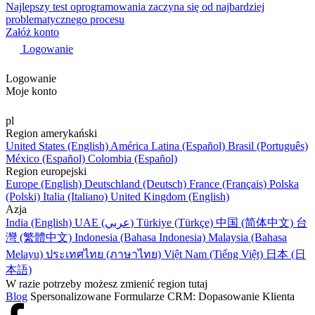
Najlepszy test oprogramowania zaczyna się od najbardziej
problematycznego procesu
Załóż konto
Logowanie
Logowanie
Moje konto
pl
Region amerykański
United States (English)
América Latina (Español)
Brasil (Português)
México (Español)
Colombia (Español)
Region europejski
Europe (English)
Deutschland (Deutsch)
France (Français)
Polska
(Polski)
Italia (Italiano)
United Kingdom (English)
Azja
India (English)
UAE (عربي)
Türkiye (Türkçe)
中国 (简体中文)
台
灣 (繁體中文)
Indonesia (Bahasa Indonesia)
Malaysia (Bahasa
Melayu)
ประเทศไทย (ภาษาไทย)
Việt Nam (Tiếng Việt)
日本 (日
本語)
W razie potrzeby możesz zmienić region tutaj
Blog
Spersonalizowane Formularze CRM: Dopasowanie Klienta