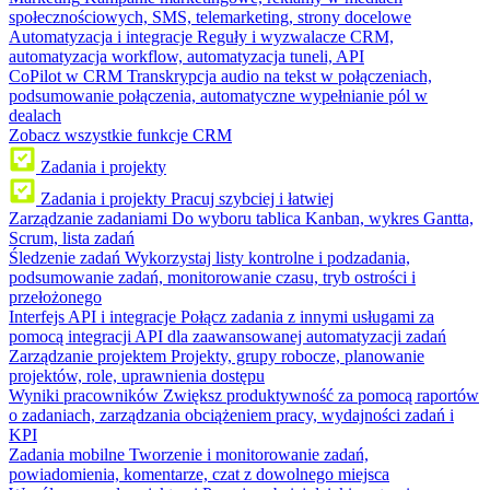
społecznościowych, SMS, telemarketing, strony docelowe
Automatyzacja i integracje
Reguły i wyzwalacze CRM,
automatyzacja workflow, automatyzacja tuneli, API
CoPilot w CRM
Transkrypcja audio na tekst w połączeniach,
podsumowanie połączenia, automatyczne wypełnianie pól w
dealach
Zobacz wszystkie funkcje CRM
Zadania i projekty
Zadania i projekty
Pracuj szybciej i łatwiej
Zarządzanie zadaniami
Do wyboru tablica Kanban, wykres Gantta,
Scrum, lista zadań
Śledzenie zadań
Wykorzystaj listy kontrolne i podzadania,
podsumowanie zadań, monitorowanie czasu, tryb ostrości i
przełożonego
Interfejs API i integracje
Połącz zadania z innymi usługami za
pomocą integracji API dla zaawansowanej automatyzacji zadań
Zarządzanie projektem
Projekty, grupy robocze, planowanie
projektów, role, uprawnienia dostępu
Wyniki pracowników
Zwiększ produktywność za pomocą raportów
o zadaniach, zarządzania obciążeniem pracy, wydajności zadań i
KPI
Zadania mobilne
Tworzenie i monitorowanie zadań,
powiadomienia, komentarze, czat z dowolnego miejsca