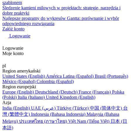
szablonem
Śledzenie kamieni milowych w projektach: strategie, narzędzia i
dobre praktyki
Najlepsze programy do wykresów Gantta: porównanie i wybór
odpowiedniego rozwiązania
Załóż konto
Logowanie
Logowanie
Moje konto
pl
Region amerykański
United States (English)
América Latina (Español)
Brasil (Português)
México (Español)
Colombia (Español)
Region europejski
Europe (English)
Deutschland (Deutsch)
France (Français)
Polska
(Polski)
Italia (Italiano)
United Kingdom (English)
Azja
India (English)
UAE (عربي)
Türkiye (Türkçe)
中国 (简体中文)
台
灣 (繁體中文)
Indonesia (Bahasa Indonesia)
Malaysia (Bahasa
Melayu)
ประเทศไทย (ภาษาไทย)
Việt Nam (Tiếng Việt)
日本 (日
本語)