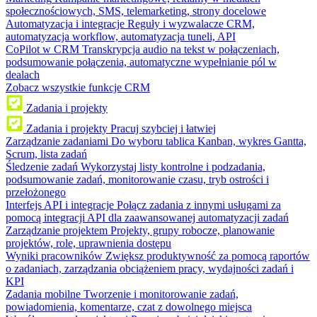
społecznościowych, SMS, telemarketing, strony docelowe
Automatyzacja i integracje
Reguły i wyzwalacze CRM,
automatyzacja workflow, automatyzacja tuneli, API
CoPilot w CRM
Transkrypcja audio na tekst w połączeniach,
podsumowanie połączenia, automatyczne wypełnianie pól w
dealach
Zobacz wszystkie funkcje CRM
Zadania i projekty
Zadania i projekty
Pracuj szybciej i łatwiej
Zarządzanie zadaniami
Do wyboru tablica Kanban, wykres Gantta,
Scrum, lista zadań
Śledzenie zadań
Wykorzystaj listy kontrolne i podzadania,
podsumowanie zadań, monitorowanie czasu, tryb ostrości i
przełożonego
Interfejs API i integracje
Połącz zadania z innymi usługami za
pomocą integracji API dla zaawansowanej automatyzacji zadań
Zarządzanie projektem
Projekty, grupy robocze, planowanie
projektów, role, uprawnienia dostępu
Wyniki pracowników
Zwiększ produktywność za pomocą raportów
o zadaniach, zarządzania obciążeniem pracy, wydajności zadań i
KPI
Zadania mobilne
Tworzenie i monitorowanie zadań,
powiadomienia, komentarze, czat z dowolnego miejsca