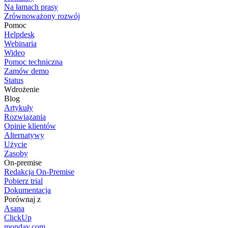
Na łamach prasy
Zrównoważony rozwój
Pomoc
Helpdesk
Webinaria
Wideo
Pomoc techniczna
Zamów demo
Status
Wdrożenie
Blog
Artykuły
Rozwiązania
Opinie klientów
Alternatywy
Użycie
Zasoby
On-premise
Redakcja On-Premise
Pobierz trial
Dokumentacja
Porównaj z
Asana
ClickUp
monday.com