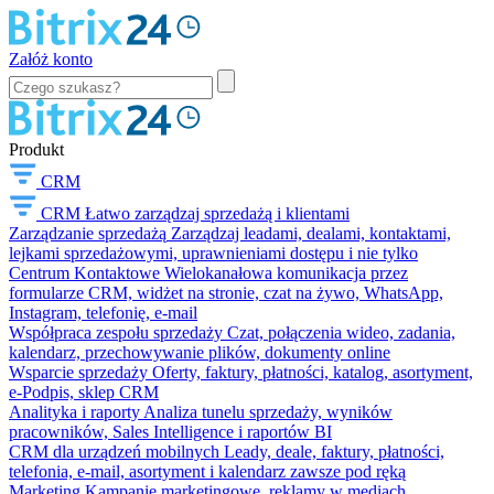
Załóż konto
Produkt
CRM
CRM
Łatwo zarządzaj sprzedażą i klientami
Zarządzanie sprzedażą
Zarządzaj leadami, dealami, kontaktami,
lejkami sprzedażowymi, uprawnieniami dostępu i nie tylko
Centrum Kontaktowe
Wielokanałowa komunikacja przez
formularze CRM, widżet na stronie, czat na żywo, WhatsApp,
Instagram, telefonię, e-mail
Współpraca zespołu sprzedaży
Czat, połączenia wideo, zadania,
kalendarz, przechowywanie plików, dokumenty online
Wsparcie sprzedaży
Oferty, faktury, płatności, katalog, asortyment,
e-Podpis, sklep CRM
Analityka i raporty
Analiza tunelu sprzedaży, wyników
pracowników, Sales Intelligence i raportów BI
CRM dla urządzeń mobilnych
Leady, deale, faktury, płatności,
telefonia, e-mail, asortyment i kalendarz zawsze pod ręką
Marketing
Kampanie marketingowe, reklamy w mediach