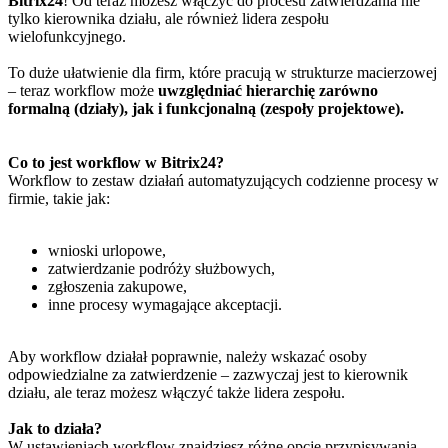
Bitrix24
! Od teraz możesz włączyć do procesu zatwierdzania nie
tylko kierownika działu, ale również lidera zespołu
wielofunkcyjnego.
To duże ułatwienie dla firm, które pracują w strukturze macierzowej
– teraz workflow może
uwzględniać hierarchię zarówno
formalną (działy), jak i funkcjonalną (zespoły projektowe).
Co to jest workflow w Bitrix24?
Workflow to zestaw działań automatyzujących codzienne procesy w
firmie, takie jak:
wnioski urlopowe,
zatwierdzanie podróży służbowych,
zgłoszenia zakupowe,
inne procesy wymagające akceptacji.
Aby workflow działał poprawnie, należy wskazać osoby
odpowiedzialne za zatwierdzenie – zazwyczaj jest to kierownik
działu, ale teraz możesz włączyć także lidera zespołu.
Jak to działa?
W ustawieniach workflow znajdziesz różne opcje przypisywania