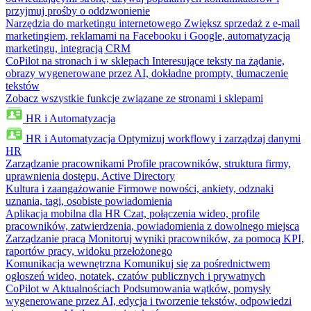
przyjmuj prośby o oddzwonienie
Narzędzia do marketingu internetowego
Zwiększ sprzedaż z e-mail
marketingiem, reklamami na Facebooku i Google, automatyzacją
marketingu, integracją CRM
CoPilot na stronach i w sklepach
Interesujące teksty na żądanie,
obrazy wygenerowane przez AI, dokładne prompty, tłumaczenie
tekstów
Zobacz wszystkie funkcje związane ze stronami i sklepami
HR i Automatyzacja
HR i Automatyzacja
Optymizuj workflowy i zarządzaj danymi
HR
Zarządzanie pracownikami
Profile pracowników, struktura firmy,
uprawnienia dostępu, Active Directory
Kultura i zaangażowanie
Firmowe nowości, ankiety, odznaki
uznania, tagi, osobiste powiadomienia
Aplikacja mobilna dla HR
Czat, połączenia wideo, profile
pracowników, zatwierdzenia, powiadomienia z dowolnego miejsca
Zarządzanie pracą
Monitoruj wyniki pracowników, za pomocą KPI,
raportów pracy, widoku przełożonego
Komunikacja wewnętrzna
Komunikuj się za pośrednictwem
ogłoszeń wideo, notatek, czatów publicznych i prywatnych
CoPilot w Aktualnościach
Podsumowania wątków, pomysły
wygenerowane przez AI, edycja i tworzenie tekstów, odpowiedzi