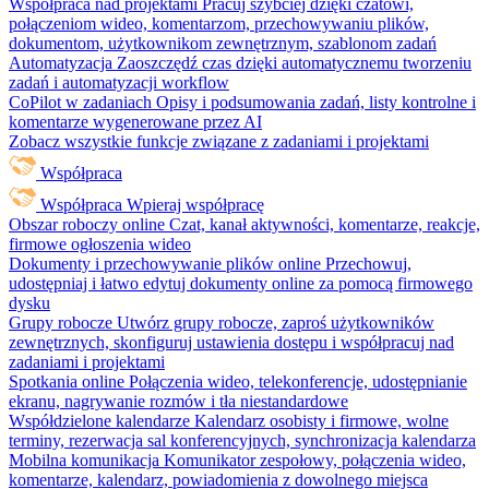
Współpraca nad projektami
Pracuj szybciej dzięki czatowi,
połączeniom wideo, komentarzom, przechowywaniu plików,
dokumentom, użytkownikom zewnętrznym, szablonom zadań
Automatyzacja
Zaoszczędź czas dzięki automatycznemu tworzeniu
zadań i automatyzacji workflow
CoPilot w zadaniach
Opisy i podsumowania zadań, listy kontrolne i
komentarze wygenerowane przez AI
Zobacz wszystkie funkcje związane z zadaniami i projektami
Współpraca
Współpraca
Wpieraj współpracę
Obszar roboczy online
Czat, kanał aktywności, komentarze, reakcje,
firmowe ogłoszenia wideo
Dokumenty i przechowywanie plików online
Przechowuj,
udostępniaj i łatwo edytuj dokumenty online za pomocą firmowego
dysku
Grupy robocze
Utwórz grupy robocze, zaproś użytkowników
zewnętrznych, skonfiguruj ustawienia dostępu i współpracuj nad
zadaniami i projektami
Spotkania online
Połączenia wideo, telekonferencje, udostępnianie
ekranu, nagrywanie rozmów i tła niestandardowe
Współdzielone kalendarze
Kalendarz osobisty i firmowe, wolne
terminy, rezerwacja sal konferencyjnych, synchronizacja kalendarza
Mobilna komunikacja
Komunikator zespołowy, połączenia wideo,
komentarze, kalendarz, powiadomienia z dowolnego miejsca