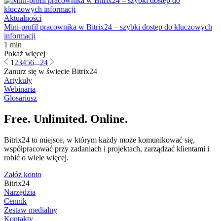
Aktualności
Mini-profil pracownika w Bitrix24 – szybki dostęp do kluczowych
informacji
1 min
Pokaż więcej
1
2
3
4
5
6
...
24
Zanurz się w świecie Bitrix24
Artykuły
Webinaria
Glosariusz
Free. Unlimited. Online.
Bitrix24 to miejsce, w którym każdy może komunikować się,
współpracować przy zadaniach i projektach, zarządzać klientami i
robić o wiele więcej.
Załóż konto
Bitrix24
Narzędzia
Cennik
Zestaw medialny
Kontakty