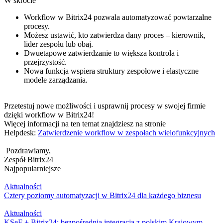
W skrócie
Workflow w Bitrix24 pozwala automatyzować powtarzalne
procesy.
Możesz ustawić, kto zatwierdza dany proces – kierownik,
lider zespołu lub obaj.
Dwuetapowe zatwierdzanie to większa kontrola i
przejrzystość.
Nowa funkcja wspiera struktury zespołowe i elastyczne
modele zarządzania.
Przetestuj nowe możliwości i usprawnij procesy w swojej firmie
dzięki workflow w Bitrix24!
Więcej informacji na ten temat znajdziesz na stronie
Helpdesk:
Zatwierdzenie workflow w zespołach wielofunkcyjnych
Pozdrawiamy,
Zespół Bitrix24
Najpopularniejsze
Aktualności
Cztery poziomy automatyzacji w Bitrix24 dla każdego biznesu
Aktualności
KSeF + Bitrix24: bezpośrednia integracja z polskim Krajowym