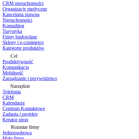
CRM nieruchomości
Organizacje medyczne
Kancelaria prawna
Nieruchomości
Konsulting
Turystyka
Firmy budowlane
Sklepy i e-commerce
Kategorie produktów
Cel
Produktywność
Komunikacja
Mobilność
Zarządzanie i przywództwo
Narzędzie
Telefonia
CRM
Kalendarze
Centrum Kontaktowe
Zadania i projekty
Kreator stron
Rozmiar firmy
Jednoosobowa
Mała firma