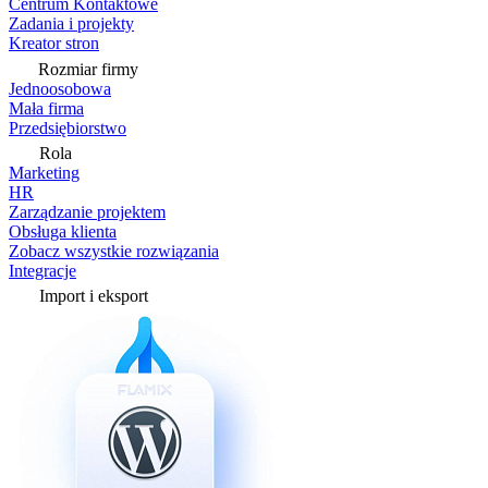
Centrum Kontaktowe
Zadania i projekty
Kreator stron
Rozmiar firmy
Jednoosobowa
Mała firma
Przedsiębiorstwo
Rola
Marketing
HR
Zarządzanie projektem
Obsługa klienta
Zobacz wszystkie rozwiązania
Integracje
Import i eksport