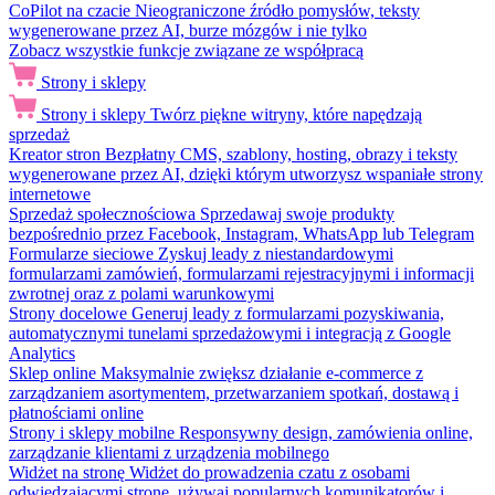
CoPilot na czacie
Nieograniczone źródło pomysłów, teksty
wygenerowane przez AI, burze mózgów i nie tylko
Zobacz wszystkie funkcje związane ze współpracą
Strony i sklepy
Strony i sklepy
Twórz piękne witryny, które napędzają
sprzedaż
Kreator stron
Bezpłatny CMS, szablony, hosting, obrazy i teksty
wygenerowane przez AI, dzięki którym utworzysz wspaniałe strony
internetowe
Sprzedaż społecznościowa
Sprzedawaj swoje produkty
bezpośrednio przez Facebook, Instagram, WhatsApp lub Telegram
Formularze sieciowe
Zyskuj leady z niestandardowymi
formularzami zamówień, formularzami rejestracyjnymi i informacji
zwrotnej oraz z polami warunkowymi
Strony docelowe
Generuj leady z formularzami pozyskiwania,
automatycznymi tunelami sprzedażowymi i integracją z Google
Analytics
Sklep online
Maksymalnie zwiększ działanie e-commerce z
zarządzaniem asortymentem, przetwarzaniem spotkań, dostawą i
płatnościami online
Strony i sklepy mobilne
Responsywny design, zamówienia online,
zarządzanie klientami z urządzenia mobilnego
Widżet na stronę
Widżet do prowadzenia czatu z osobami
odwiedzającymi stronę, używaj popularnych komunikatorów i