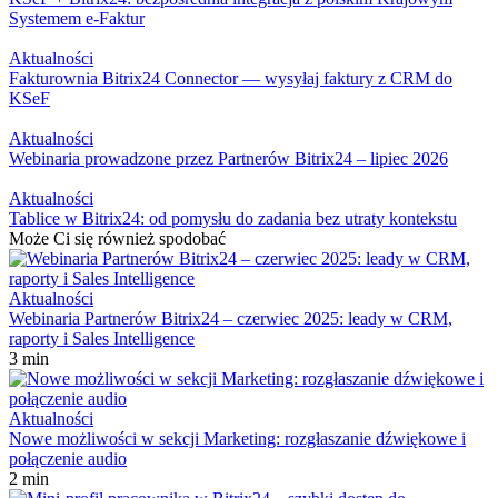
Systemem e-Faktur
Aktualności
Fakturownia Bitrix24 Connector — wysyłaj faktury z CRM do
KSeF
Aktualności
Webinaria prowadzone przez Partnerów Bitrix24 – lipiec 2026
Aktualności
Tablice w Bitrix24: od pomysłu do zadania bez utraty kontekstu
Może Ci się również spodobać
Aktualności
Webinaria Partnerów Bitrix24 – czerwiec 2025: leady w CRM,
raporty i Sales Intelligence
3 min
Aktualności
Nowe możliwości w sekcji Marketing: rozgłaszanie dźwiękowe i
połączenie audio
2 min