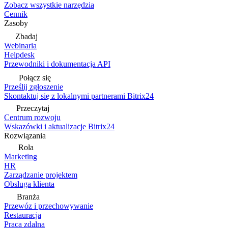
Zobacz wszystkie narzędzia
Cennik
Zasoby
Zbadaj
Webinaria
Helpdesk
Przewodniki i dokumentacja API
Połącz się
Prześlij zgłoszenie
Skontaktuj się z lokalnymi partnerami Bitrix24
Przeczytaj
Centrum rozwoju
Wskazówki i aktualizacje Bitrix24
Rozwiązania
Rola
Marketing
HR
Zarządzanie projektem
Obsługa klienta
Branża
Przewóz i przechowywanie
Restauracja
Praca zdalna