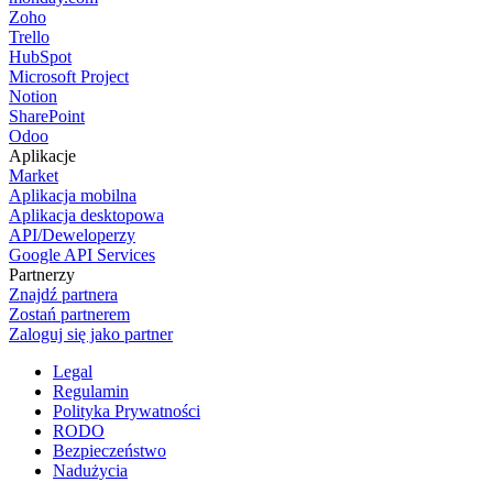
Zoho
Trello
HubSpot
Microsoft Project
Notion
SharePoint
Odoo
Aplikacje
Market
Aplikacja mobilna
Aplikacja desktopowa
API/Deweloperzy
Google API Services
Partnerzy
Znajdź partnera
Zostań partnerem
Zaloguj się jako partner
Legal
Regulamin
Polityka Prywatności
RODO
Bezpieczeństwo
Nadużycia