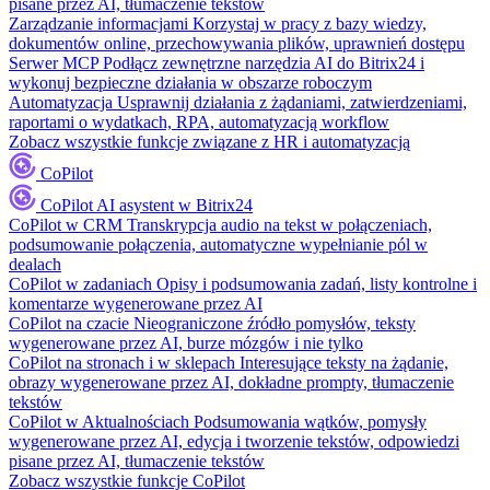
pisane przez AI, tłumaczenie tekstów
Zarządzanie informacjami
Korzystaj w pracy z bazy wiedzy,
dokumentów online, przechowywania plików, uprawnień dostępu
Serwer MCP
Podłącz zewnętrzne narzędzia AI do Bitrix24 i
wykonuj bezpieczne działania w obszarze roboczym
Automatyzacja
Usprawnij działania z żądaniami, zatwierdzeniami,
raportami o wydatkach, RPA, automatyzacją workflow
Zobacz wszystkie funkcje związane z HR i automatyzacją
CoPilot
CoPilot
AI asystent w Bitrix24
CoPilot w CRM
Transkrypcja audio na tekst w połączeniach,
podsumowanie połączenia, automatyczne wypełnianie pól w
dealach
CoPilot w zadaniach
Opisy i podsumowania zadań, listy kontrolne i
komentarze wygenerowane przez AI
CoPilot na czacie
Nieograniczone źródło pomysłów, teksty
wygenerowane przez AI, burze mózgów i nie tylko
CoPilot na stronach i w sklepach
Interesujące teksty na żądanie,
obrazy wygenerowane przez AI, dokładne prompty, tłumaczenie
tekstów
CoPilot w Aktualnościach
Podsumowania wątków, pomysły
wygenerowane przez AI, edycja i tworzenie tekstów, odpowiedzi
pisane przez AI, tłumaczenie tekstów
Zobacz wszystkie funkcje CoPilot