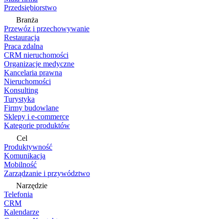
Przedsiębiorstwo
Branża
Przewóz i przechowywanie
Restauracja
Praca zdalna
CRM nieruchomości
Organizacje medyczne
Kancelaria prawna
Nieruchomości
Konsulting
Turystyka
Firmy budowlane
Sklepy i e-commerce
Kategorie produktów
Cel
Produktywność
Komunikacja
Mobilność
Zarządzanie i przywództwo
Narzędzie
Telefonia
CRM
Kalendarze