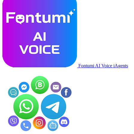
Fontumi AI Voice iAgents