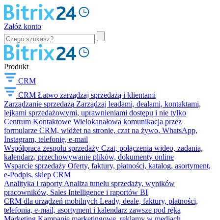
Załóż konto
Produkt
CRM
CRM
Łatwo zarządzaj sprzedażą i klientami
Zarządzanie sprzedażą
Zarządzaj leadami, dealami, kontaktami,
lejkami sprzedażowymi, uprawnieniami dostępu i nie tylko
Centrum Kontaktowe
Wielokanałowa komunikacja przez
formularze CRM, widżet na stronie, czat na żywo, WhatsApp,
Instagram, telefonię, e-mail
Współpraca zespołu sprzedaży
Czat, połączenia wideo, zadania,
kalendarz, przechowywanie plików, dokumenty online
Wsparcie sprzedaży
Oferty, faktury, płatności, katalog, asortyment,
e-Podpis, sklep CRM
Analityka i raporty
Analiza tunelu sprzedaży, wyników
pracowników, Sales Intelligence i raportów BI
CRM dla urządzeń mobilnych
Leady, deale, faktury, płatności,
telefonia, e-mail, asortyment i kalendarz zawsze pod ręką
Marketing
Kampanie marketingowe, reklamy w mediach