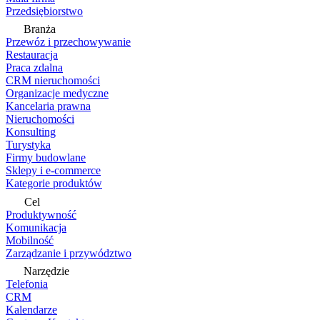
Przedsiębiorstwo
Branża
Przewóz i przechowywanie
Restauracja
Praca zdalna
CRM nieruchomości
Organizacje medyczne
Kancelaria prawna
Nieruchomości
Konsulting
Turystyka
Firmy budowlane
Sklepy i e-commerce
Kategorie produktów
Cel
Produktywność
Komunikacja
Mobilność
Zarządzanie i przywództwo
Narzędzie
Telefonia
CRM
Kalendarze