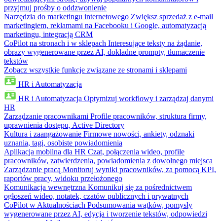
przyjmuj prośby o oddzwonienie
Narzędzia do marketingu internetowego
Zwiększ sprzedaż z e-mail
marketingiem, reklamami na Facebooku i Google, automatyzacją
marketingu, integracją CRM
CoPilot na stronach i w sklepach
Interesujące teksty na żądanie,
obrazy wygenerowane przez AI, dokładne prompty, tłumaczenie
tekstów
Zobacz wszystkie funkcje związane ze stronami i sklepami
HR i Automatyzacja
HR i Automatyzacja
Optymizuj workflowy i zarządzaj danymi
HR
Zarządzanie pracownikami
Profile pracowników, struktura firmy,
uprawnienia dostępu, Active Directory
Kultura i zaangażowanie
Firmowe nowości, ankiety, odznaki
uznania, tagi, osobiste powiadomienia
Aplikacja mobilna dla HR
Czat, połączenia wideo, profile
pracowników, zatwierdzenia, powiadomienia z dowolnego miejsca
Zarządzanie pracą
Monitoruj wyniki pracowników, za pomocą KPI,
raportów pracy, widoku przełożonego
Komunikacja wewnętrzna
Komunikuj się za pośrednictwem
ogłoszeń wideo, notatek, czatów publicznych i prywatnych
CoPilot w Aktualnościach
Podsumowania wątków, pomysły
wygenerowane przez AI, edycja i tworzenie tekstów, odpowiedzi