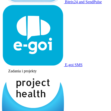
Bitrix24 and SendPulse
E-goi SMS
Zadania i projekty