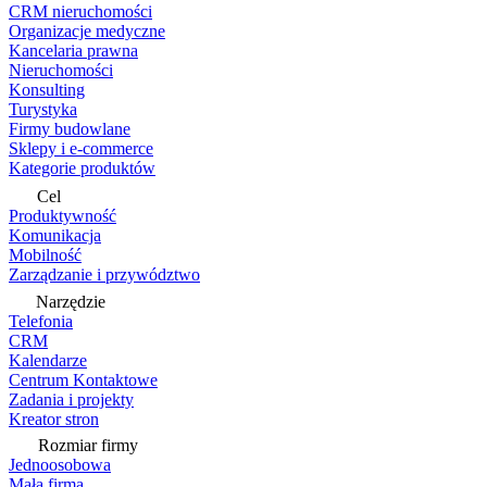
CRM nieruchomości
Organizacje medyczne
Kancelaria prawna
Nieruchomości
Konsulting
Turystyka
Firmy budowlane
Sklepy i e-commerce
Kategorie produktów
Cel
Produktywność
Komunikacja
Mobilność
Zarządzanie i przywództwo
Narzędzie
Telefonia
CRM
Kalendarze
Centrum Kontaktowe
Zadania i projekty
Kreator stron
Rozmiar firmy
Jednoosobowa
Mała firma