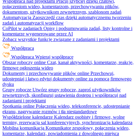
Współpraca nad projektami
Pracuj szybciej dzięki czatowi,
połączeniom wideo, komentarzom, przechowywaniu plików,
dokumentom, użytkownikom zewnętrznym, szablonom zadań
Automatyzacja
Zaoszczędź czas dzięki automatycznemu tworzeniu
zadań i automatyzacji workflow
CoPilot w zadaniach
Opisy i podsumowania zadań, listy kontrolne i
komentarze wygenerowane przez AI
Zobacz wszystkie funkcje związane z zadaniami i projektami
Współpraca
Współpraca
Wpieraj współpracę
Obszar roboczy online
Czat, kanał aktywności, komentarze, reakcje,
firmowe ogłoszenia wideo
Dokumenty i przechowywanie plików online
Przechowuj,
udostępniaj i łatwo edytuj dokumenty online za pomocą firmowego
dysku
Grupy robocze
Utwórz grupy robocze, zaproś użytkowników
zewnętrznych, skonfiguruj ustawienia dostępu i współpracuj nad
zadaniami i projektami
Spotkania online
Połączenia wideo, telekonferencje, udostępnianie
ekranu, nagrywanie rozmów i tła niestandardowe
Współdzielone kalendarze
Kalendarz osobisty i firmowe, wolne
terminy, rezerwacja sal konferencyjnych, synchronizacja kalendarza
Mobilna komunikacja
Komunikator zespołowy, połączenia wideo,
komentarze, kalendarz, powiadomienia z dowolnego miejsca