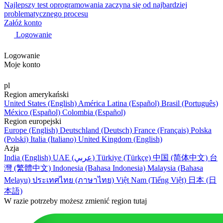
Najlepszy test oprogramowania zaczyna się od najbardziej
problematycznego procesu
Załóż konto
Logowanie
Logowanie
Moje konto
pl
Region amerykański
United States (English)
América Latina (Español)
Brasil (Português)
México (Español)
Colombia (Español)
Region europejski
Europe (English)
Deutschland (Deutsch)
France (Français)
Polska
(Polski)
Italia (Italiano)
United Kingdom (English)
Azja
India (English)
UAE (عربي)
Türkiye (Türkçe)
中国 (简体中文)
台
灣 (繁體中文)
Indonesia (Bahasa Indonesia)
Malaysia (Bahasa
Melayu)
ประเทศไทย (ภาษาไทย)
Việt Nam (Tiếng Việt)
日本 (日
本語)
W razie potrzeby możesz zmienić region tutaj