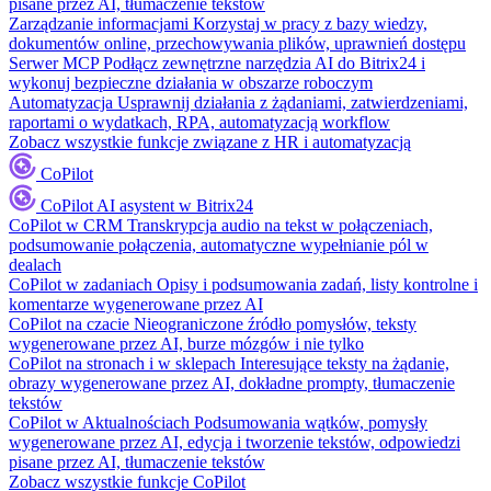
pisane przez AI, tłumaczenie tekstów
Zarządzanie informacjami
Korzystaj w pracy z bazy wiedzy,
dokumentów online, przechowywania plików, uprawnień dostępu
Serwer MCP
Podłącz zewnętrzne narzędzia AI do Bitrix24 i
wykonuj bezpieczne działania w obszarze roboczym
Automatyzacja
Usprawnij działania z żądaniami, zatwierdzeniami,
raportami o wydatkach, RPA, automatyzacją workflow
Zobacz wszystkie funkcje związane z HR i automatyzacją
CoPilot
CoPilot
AI asystent w Bitrix24
CoPilot w CRM
Transkrypcja audio na tekst w połączeniach,
podsumowanie połączenia, automatyczne wypełnianie pól w
dealach
CoPilot w zadaniach
Opisy i podsumowania zadań, listy kontrolne i
komentarze wygenerowane przez AI
CoPilot na czacie
Nieograniczone źródło pomysłów, teksty
wygenerowane przez AI, burze mózgów i nie tylko
CoPilot na stronach i w sklepach
Interesujące teksty na żądanie,
obrazy wygenerowane przez AI, dokładne prompty, tłumaczenie
tekstów
CoPilot w Aktualnościach
Podsumowania wątków, pomysły
wygenerowane przez AI, edycja i tworzenie tekstów, odpowiedzi
pisane przez AI, tłumaczenie tekstów
Zobacz wszystkie funkcje CoPilot