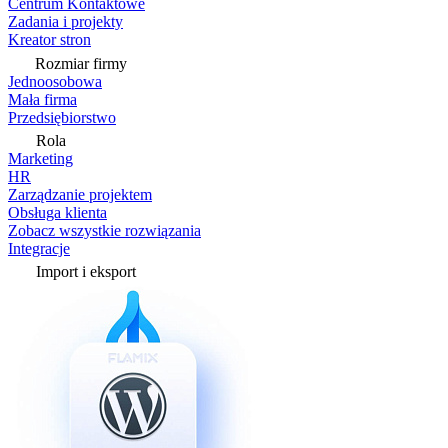
Centrum Kontaktowe
Zadania i projekty
Kreator stron
Rozmiar firmy
Jednoosobowa
Mała firma
Przedsiębiorstwo
Rola
Marketing
HR
Zarządzanie projektem
Obsługa klienta
Zobacz wszystkie rozwiązania
Integracje
Import i eksport