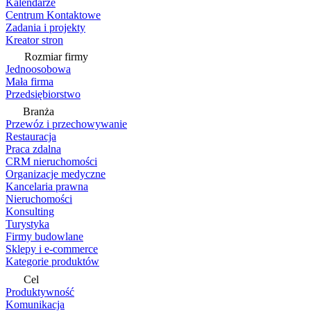
Kalendarze
Centrum Kontaktowe
Zadania i projekty
Kreator stron
Rozmiar firmy
Jednoosobowa
Mała firma
Przedsiębiorstwo
Branża
Przewóz i przechowywanie
Restauracja
Praca zdalna
CRM nieruchomości
Organizacje medyczne
Kancelaria prawna
Nieruchomości
Konsulting
Turystyka
Firmy budowlane
Sklepy i e-commerce
Kategorie produktów
Cel
Produktywność
Komunikacja