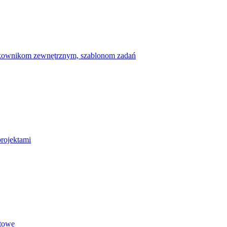
ytkownikom zewnętrznym, szablonom zadań
projektami
etowe