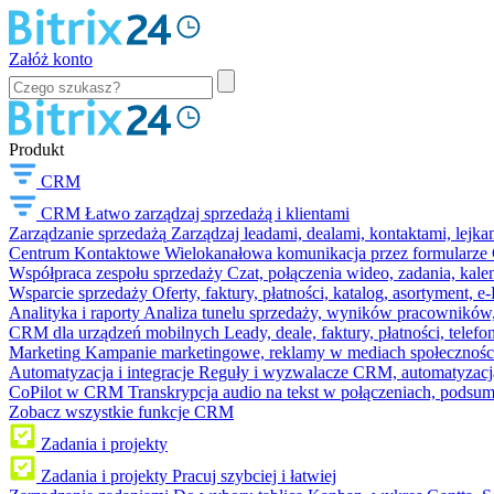
Załóż konto
Produkt
CRM
CRM
Łatwo zarządzaj sprzedażą i klientami
Zarządzanie sprzedażą
Zarządzaj leadami, dealami, kontaktami, lejk
Centrum Kontaktowe
Wielokanałowa komunikacja przez formularze C
Współpraca zespołu sprzedaży
Czat, połączenia wideo, zadania, kal
Wsparcie sprzedaży
Oferty, faktury, płatności, katalog, asortyment,
Analityka i raporty
Analiza tunelu sprzedaży, wyników pracowników, S
CRM dla urządzeń mobilnych
Leady, deale, faktury, płatności, telef
Marketing
Kampanie marketingowe, reklamy w mediach społeczności
Automatyzacja i integracje
Reguły i wyzwalacze CRM, automatyzacja
CoPilot w CRM
Transkrypcja audio na tekst w połączeniach, podsu
Zobacz wszystkie funkcje CRM
Zadania i projekty
Zadania i projekty
Pracuj szybciej i łatwiej