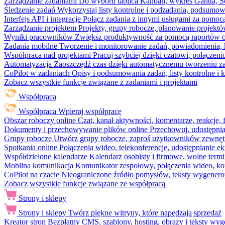
Zarządzanie zadaniami
Do wyboru tablica Kanban, wykres Gantta, Sc
Śledzenie zadań
Wykorzystaj listy kontrolne i podzadania, podsumowa
Interfejs API i integracje
Połącz zadania z innymi usługami za pomocą
Zarządzanie projektem
Projekty, grupy robocze, planowanie projektó
Wyniki pracowników
Zwiększ produktywność za pomocą raportów o 
Zadania mobilne
Tworzenie i monitorowanie zadań, powiadomienia, 
Współpraca nad projektami
Pracuj szybciej dzięki czatowi, połąc
Automatyzacja
Zaoszczędź czas dzięki automatycznemu tworzeniu za
CoPilot w zadaniach
Opisy i podsumowania zadań, listy kontrolne 
Zobacz wszystkie funkcje związane z zadaniami i projektami
Współpraca
Współpraca
Wpieraj współpracę
Obszar roboczy online
Czat, kanał aktywności, komentarze, reakcje,
Dokumenty i przechowywanie plików online
Przechowuj, udostępnia
Grupy robocze
Utwórz grupy robocze, zaproś użytkowników zewnętrz
Spotkania online
Połączenia wideo, telekonferencje, udostępnianie e
Współdzielone kalendarze
Kalendarz osobisty i firmowe, wolne termi
Mobilna komunikacja
Komunikator zespołowy, połączenia wideo, ko
CoPilot na czacie
Nieograniczone źródło pomysłów, teksty wygenero
Zobacz wszystkie funkcje związane ze współpracą
Strony i sklepy
Strony i sklepy
Twórz piękne witryny, które napędzają sprzedaż
Kreator stron
Bezpłatny CMS, szablony, hosting, obrazy i teksty wyg