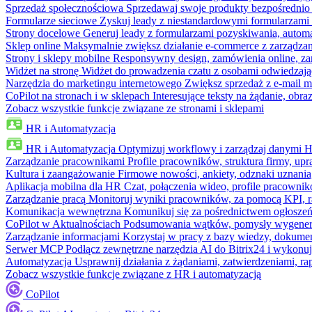
Sprzedaż społecznościowa
Sprzedawaj swoje produkty bezpośrednio
Formularze sieciowe
Zyskuj leady z niestandardowymi formularzami 
Strony docelowe
Generuj leady z formularzami pozyskiwania, automa
Sklep online
Maksymalnie zwiększ działanie e-commerce z zarządzan
Strony i sklepy mobilne
Responsywny design, zamówienia online, zar
Widżet na stronę
Widżet do prowadzenia czatu z osobami odwiedzają
Narzędzia do marketingu internetowego
Zwiększ sprzedaż z e-mail m
CoPilot na stronach i w sklepach
Interesujące teksty na żądanie, ob
Zobacz wszystkie funkcje związane ze stronami i sklepami
HR i Automatyzacja
HR i Automatyzacja
Optymizuj workflowy i zarządzaj danymi 
Zarządzanie pracownikami
Profile pracowników, struktura firmy, upr
Kultura i zaangażowanie
Firmowe nowości, ankiety, odznaki uznania,
Aplikacja mobilna dla HR
Czat, połączenia wideo, profile pracowni
Zarządzanie pracą
Monitoruj wyniki pracowników, za pomocą KPI, r
Komunikacja wewnętrzna
Komunikuj się za pośrednictwem ogłoszeń
CoPilot w Aktualnościach
Podsumowania wątków, pomysły wygenerowa
Zarządzanie informacjami
Korzystaj w pracy z bazy wiedzy, dokume
Serwer MCP
Podłącz zewnętrzne narzędzia AI do Bitrix24 i wykonu
Automatyzacja
Usprawnij działania z żądaniami, zatwierdzeniami, 
Zobacz wszystkie funkcje związane z HR i automatyzacją
CoPilot