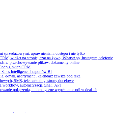
ami sprzedażowymi, uprawnieniami dostępu i nie tylko
RM, widżet na stronie, czat na żywo, WhatsApp, Instagram, telefonię
endarz, przechowywanie plików, dokumenty online
 e-Podpis, sklep CRM
ales Intelligence i raportów BI
onia, e-mail, asortyment i kalendarz zawsze pod ręką
owych, SMS, telemarketing, strony docelowe
 workflow, automatyzacja tuneli, API
mowanie połączenia, automatyczne wypełnianie pól w dealach