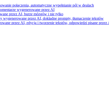
mowanie połączenia, automatyczne wypełnianie pól w dealach
i komentarze wygenerowane przez AI
wane przez AI, burze mózgów i nie tylko
razy wygenerowane przez AI, dokładne prompty, tłumaczenie tekstów
ne przez AI, edycja i tworzenie tekstów, odpowiedzi pisane przez A