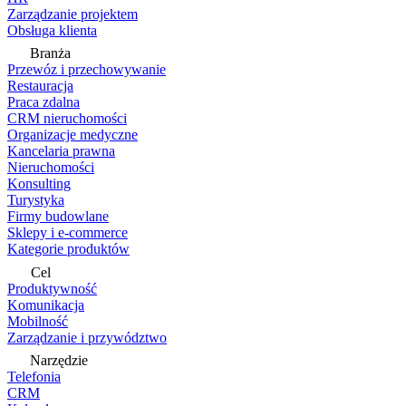
Zarządzanie projektem
Obsługa klienta
Branża
Przewóz i przechowywanie
Restauracja
Praca zdalna
CRM nieruchomości
Organizacje medyczne
Kancelaria prawna
Nieruchomości
Konsulting
Turystyka
Firmy budowlane
Sklepy i e-commerce
Kategorie produktów
Cel
Produktywność
Komunikacja
Mobilność
Zarządzanie i przywództwo
Narzędzie
Telefonia
CRM