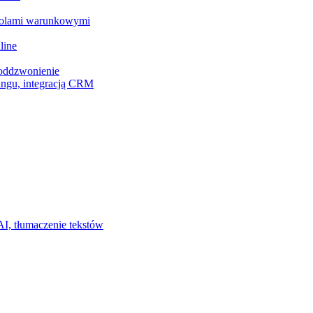
z polami warunkowymi
line
 oddzwonienie
ingu, integracją CRM
I, tłumaczenie tekstów