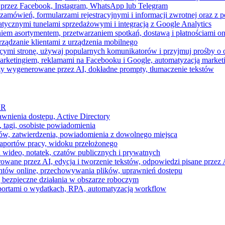
 przez Facebook, Instagram, WhatsApp lub Telegram
zamówień, formularzami rejestracyjnymi i informacji zwrotnej oraz 
tycznymi tunelami sprzedażowymi i integracją z Google Analytics
iem asortymentem, przetwarzaniem spotkań, dostawą i płatnościami on
ządzanie klientami z urządzenia mobilnego
cymi stronę, używaj popularnych komunikatorów i przyjmuj prośby o
arketingiem, reklamami na Facebooku i Google, automatyzacją market
razy wygenerowane przez AI, dokładne prompty, tłumaczenie tekstów
HR
awnienia dostępu, Active Directory
 tagi, osobiste powiadomienia
ków, zatwierdzenia, powiadomienia z dowolnego miejsca
aportów pracy, widoku przełożonego
 wideo, notatek, czatów publicznych i prywatnych
ne przez AI, edycja i tworzenie tekstów, odpowiedzi pisane przez A
ntów online, przechowywania plików, uprawnień dostępu
j bezpieczne działania w obszarze roboczym
raportami o wydatkach, RPA, automatyzacją workflow