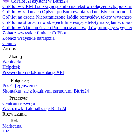
CoPilot
AI asystent w Bitrix24
CoPilot w CRM
Transkrypcja audio na tekst w połączeniach, podsu
CoPilot w zadaniach
Opisy i podsumowania zadań, listy kontrolne 
CoPilot na czacie
Nieograniczone źródło pomysłów, teksty wygenero
CoPilot na stronach i w sklepach
Interesujące teksty na żądanie, ob
CoPilot w Aktualnościach
Podsumowania wątków, pomysły wygenerowa
Zobacz wszystkie funkcje CoPilot
Zobacz wszystkie narzędzia
Cennik
Zasoby
Zbadaj
Webinaria
Helpdesk
Przewodniki i dokumentacja API
Połącz się
Prześlij zgłoszenie
Skontaktuj się z lokalnymi partnerami Bitrix24
Przeczytaj
Centrum rozwoju
Wskazówki i aktualizacje Bitrix24
Rozwiązania
Rola
Marketing
HR