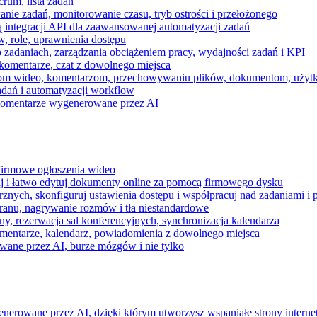
rum, lista zadań
nie zadań, monitorowanie czasu, tryb ostrości i przełożonego
 integracji API dla zaawansowanej automatyzacji zadań
w, role, uprawnienia dostępu
zadaniach, zarządzania obciążeniem pracy, wydajności zadań i KPI
komentarze, czat z dowolnego miejsca
zeniom wideo, komentarzom, przechowywaniu plików, dokumentom, uż
dań i automatyzacji workflow
i komentarze wygenerowane przez AI
 firmowe ogłoszenia wideo
j i łatwo edytuj dokumenty online za pomocą firmowego dysku
nych, skonfiguruj ustawienia dostępu i współpracuj nad zadaniami i 
kranu, nagrywanie rozmów i tła niestandardowe
ny, rezerwacja sal konferencyjnych, synchronizacja kalendarza
mentarze, kalendarz, powiadomienia z dowolnego miejsca
wane przez AI, burze mózgów i nie tylko
enerowane przez AI, dzięki którym utworzysz wspaniałe strony intern