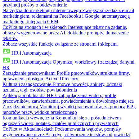
przyjmuj prośby o oddzwonienie
Narzędzia do marketingu internetowego
Zwiększ sprzedaż z e-mail
marketingiem, reklamami na Facebooku i Google, automatyzacją
marketingu, integracją CRM
CoPilot na stronach i w sklepach
Interesujące teksty na żądanie,
obrazy wygenerowane przez AI, dokładne prompty, tłumaczenie
tekstów
Zobacz wszystkie funkcje związane ze stronami i sklepami
HR i Automatyzacja
HR i Automatyzacja
Optymizuj workflowy i zarządzaj danymi
HR
Zarządzanie pracownikami
Profile pracowników, struktura firmy,
uprawnienia dostępu, Active Directory
Kultura i zaangażowanie
Firmowe nowości, ankiety, odznaki
uznania, tagi, osobiste powiadomienia
Aplikacja mobilna dla HR
Czat, połączenia wideo, profile
pracowników, zatwierdzenia, powiadomienia z dowolnego miejsca
Zarządzanie pracą
Monitoruj wyniki pracowników, za pomocą KPI,
raportów pracy, widoku przełożonego
Komunikacja wewnętrzna
Komunikuj się za pośrednictwem
ogłoszeń wideo, notatek, czatów publicznych i prywatnych
CoPilot w Aktualnościach
Podsumowania wątków, pomysły
wygenerowane przez AI, edycja i tworzenie tekstów, odpowiedzi