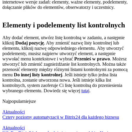
internetowe wersje zadań: elementy, ważne elementy, podelementy,
dołączanie plików do elementów, obserwatorzy i uczestnicy.
Elementy i podelementy list kontrolnych
Aby dodać element, utwórz listę kontrolną w zadaniu, a następnie
kliknij
Dodaj pozycję
. Aby zmienić nazwę listy kontrolnej lub
elementu, kliknij nazwę odpowiedniego elementu. Aby utworzyć
podelementy, musisz najpierw utworzyć element, a następnie
wywołać menu kontekstowe i wybrać
Przenieś w prawo
. Możesz
utworzyć lub zmienić zagnieżdżanie list kontrolnych. Można także
przenosić elementy między różnymi listami kontrolnymi za pomocą
menu
Do innej listy kontrolnej
. Jeśli istnieje tylko jedna lista
kontrolna, zostanie utworzona nowa. Jeśli istnieje kilka list
kontrolnych, system zaoferuje Ci listę kontrolną do przeniesienia
wybranego elementu. Dowiedz się więcej
tutaj
.
Najpopularniejsze
Aktualności
Cztery poziomy automatyzacji w Bitrix24 dla każdego biznesu
Aktualności