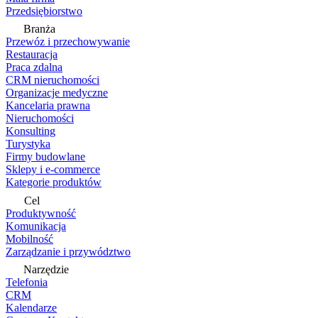
Przedsiębiorstwo
Branża
Przewóz i przechowywanie
Restauracja
Praca zdalna
CRM nieruchomości
Organizacje medyczne
Kancelaria prawna
Nieruchomości
Konsulting
Turystyka
Firmy budowlane
Sklepy i e-commerce
Kategorie produktów
Cel
Produktywność
Komunikacja
Mobilność
Zarządzanie i przywództwo
Narzędzie
Telefonia
CRM
Kalendarze