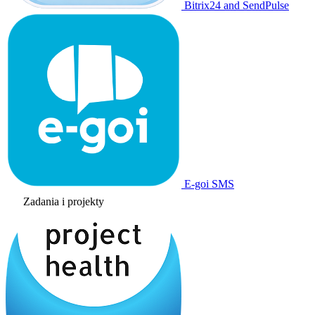
Bitrix24 and SendPulse
E-goi SMS
Zadania i projekty