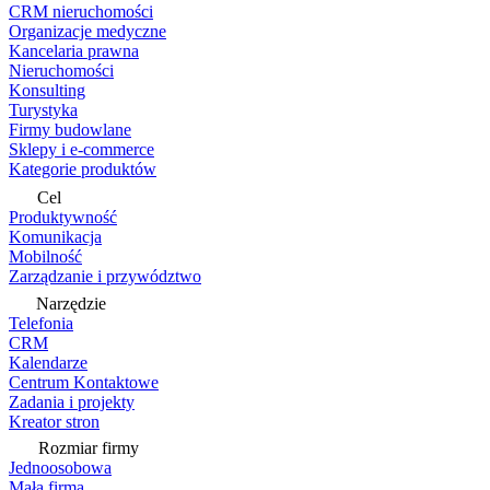
CRM nieruchomości
Organizacje medyczne
Kancelaria prawna
Nieruchomości
Konsulting
Turystyka
Firmy budowlane
Sklepy i e-commerce
Kategorie produktów
Cel
Produktywność
Komunikacja
Mobilność
Zarządzanie i przywództwo
Narzędzie
Telefonia
CRM
Kalendarze
Centrum Kontaktowe
Zadania i projekty
Kreator stron
Rozmiar firmy
Jednoosobowa
Mała firma