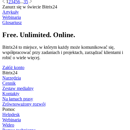
1
2
3
4
5
6
...
35
Zanurz się w świecie Bitrix24
Artykuły
Webinaria
Glosariusz
Free. Unlimited. Online.
Bitrix24 to miejsce, w którym każdy może komunikować się,
współpracować przy zadaniach i projektach, zarządzać klientami i
robić o wiele więcej.
Załóż konto
Bitrix24
Narzędzia
Cennik
Zestaw medialny
Kontakty
Na łamach prasy
Zrównoważony rozwój
Pomoc
Helpdesk
Webinaria
Wideo