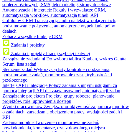
społecznościowych, SMS, telemarketing, strony docelowe
Automatyzacja i integracje
Reguły i wyzwalacze CRM,
automatyzacja workflow, automatyzacja tuneli, API
CoPilot w CRM
Transkrypcja audio na tekst w połączeniach,
podsumowanie połączenia, automatyczne wypełnianie pól w
dealach
Zobacz wszystkie funkcje CRM
Zadania i projekty
Zadania i projekty
Pracuj szybciej i łatwiej
Zarządzanie zadaniami
Do wyboru tablica Kanban, wykres Gantta,
Scrum, lista zadań
Śledzenie zadań
Wykorzystaj listy kontrolne i podzadania,
podsumowanie zadań, monitorowanie czasu, tryb ostrości i
przełożonego
Interfejs API i integracje
Połącz zadania z innymi usługami za
pomocą integracji API dla zaawansowanej automatyzacji zadań
Zarządzanie projektem
Projekty, grupy robocze, planowanie
projektów, role, uprawnienia dostępu
Wyniki pracowników
Zwiększ produktywność za pomocą raportów
o zadaniach, zarządzania obciążeniem pracy, wydajności zadań i
KPI
Zadania mobilne
Tworzenie i monitorowanie zadań,
powiadomienia, komentarze, czat z dowolnego miejsca