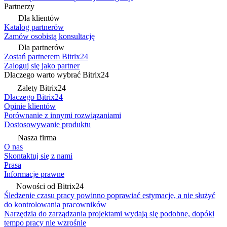
Partnerzy
Dla klientów
Katalog partnerów
Zamów osobistą konsultację
Dla partnerów
Zostań partnerem Bitrix24
Zaloguj się jako partner
Dlaczego warto wybrać Bitrix24
Zalety Bitrix24
Dlaczego Bitrix24
Opinie klientów
Porównanie z innymi rozwiązaniami
Dostosowywanie produktu
Nasza firma
O nas
Skontaktuj się z nami
Prasa
Informacje prawne
Nowości od Bitrix24
Śledzenie czasu pracy powinno poprawiać estymacje, a nie służyć
do kontrolowania pracowników
Narzędzia do zarządzania projektami wydają się podobne, dopóki
tempo pracy nie wzrośnie