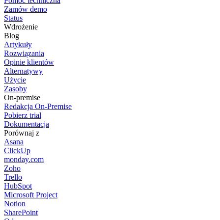
Pomoc techniczna
Zamów demo
Status
Wdrożenie
Blog
Artykuły
Rozwiązania
Opinie klientów
Alternatywy
Użycie
Zasoby
On-premise
Redakcja On-Premise
Pobierz trial
Dokumentacja
Porównaj z
Asana
ClickUp
monday.com
Zoho
Trello
HubSpot
Microsoft Project
Notion
SharePoint