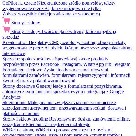
CoPilot na czacie
Nieograniczone źródło pomysłów, teksty
wygenerowane przez AI, burze mózgów i nie tylko
Zobacz wszystkie funkcje związane ze współpracą
Strony i sklepy
Strony i sklepy
Twórz piękne witryny, które napędzają
sprzedaż
Kreator stron
Bezpłatny CMS, szablony, hosting, obrazy i teksty
wygenerowane przez AI, dzięki którym utworzysz wspaniałe strony
internetowe
Sprzedaż społecznościowa
Sprzedawaj swoje produkty
bezpośrednio przez Facebook, Instagram, WhatsApp lub Telegram
Formularze sieciowe
Zyskuj leady z niestandardowymi
formularzami zamówień, formularzami rejestracyjnymi i informacji
zwrotnej oraz z polami warunkowymi
Strony docelowe
Generuj leady z formularzami pozyskiwania,
automatycznymi tunelami sprzedażowymi i integracją z Google
Analytics
Sklep online
Maksymalnie zwiększ działanie e-commerce z
zarządzaniem asortymentem, przetwarzaniem spotkań, dostawą i
płatnościami online
Strony i sklepy mobilne
Responsywny design, zamówienia online,
zarządzanie klientami z urządzenia mobilnego
Widżet na stronę
Widżet do prowadzenia czatu z osobami
odwiedzającymi stronę, używaj popularnych komunikatorów i