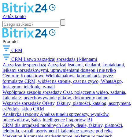
Załóż konto
Produkt
CRM
CRM
Łatwo zarządzaj sprzedażą i klientami
Zarządzanie sprzedażą
Zarządzaj leadami, dealami, kontaktami,
lejkami sprzedażowymi, uprawnieniami dostępu i nie tylko
Centrum Kontaktowe
Wielokanałowa komunikacja przez
formularze CRM, widżet na stronie, czat na żywo, WhatsApp,
Instagram, telefonię, e-mail
Współpraca zespołu sprzedaży
Czat, połączenia wideo, zadania,
kalendarz, przechowywanie plików, dokumenty online
Wsparcie sprzedaży
Oferty, faktury, płatności, katalog, asortyment,
e-Podpis, sklep CRM
Analityka i raporty
Analiza tunelu sprzedaży, wyników
pracowników, Sales Intelligence i raportów BI
CRM dla urządzeń mobilnych
Leady, deale, faktury, płatności,
telefonia, e-mail, asortyment i kalendarz zawsze pod ręką
Marketing
Kampanie marketingowe, reklamy w mediach