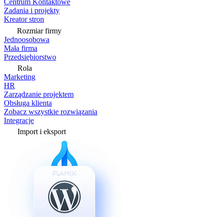
Centrum Kontaktowe
Zadania i projekty
Kreator stron
Rozmiar firmy
Jednoosobowa
Mała firma
Przedsiębiorstwo
Rola
Marketing
HR
Zarządzanie projektem
Obsługa klienta
Zobacz wszystkie rozwiązania
Integracje
Import i eksport