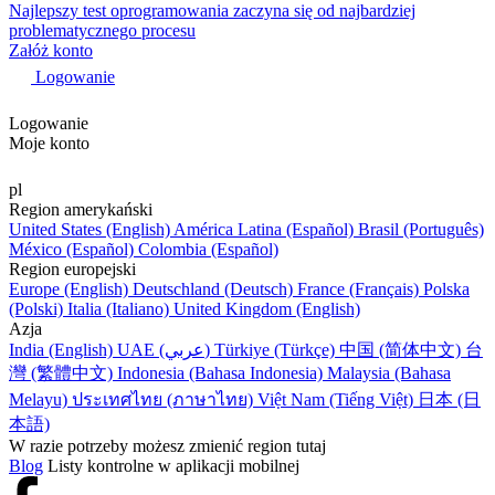
Najlepszy test oprogramowania zaczyna się od najbardziej
problematycznego procesu
Załóż konto
Logowanie
Logowanie
Moje konto
pl
Region amerykański
United States (English)
América Latina (Español)
Brasil (Português)
México (Español)
Colombia (Español)
Region europejski
Europe (English)
Deutschland (Deutsch)
France (Français)
Polska
(Polski)
Italia (Italiano)
United Kingdom (English)
Azja
India (English)
UAE (عربي)
Türkiye (Türkçe)
中国 (简体中文)
台
灣 (繁體中文)
Indonesia (Bahasa Indonesia)
Malaysia (Bahasa
Melayu)
ประเทศไทย (ภาษาไทย)
Việt Nam (Tiếng Việt)
日本 (日
本語)
W razie potrzeby możesz zmienić region tutaj
Blog
Listy kontrolne w aplikacji mobilnej