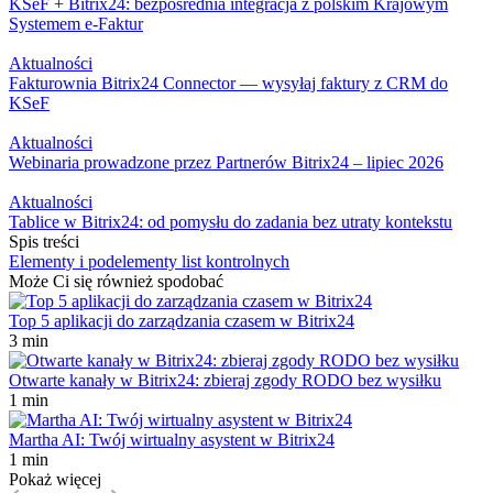
KSeF + Bitrix24: bezpośrednia integracja z polskim Krajowym
Systemem e-Faktur
Aktualności
Fakturownia Bitrix24 Connector — wysyłaj faktury z CRM do
KSeF
Aktualności
Webinaria prowadzone przez Partnerów Bitrix24 – lipiec 2026
Aktualności
Tablice w Bitrix24: od pomysłu do zadania bez utraty kontekstu
Spis treści
Elementy i podelementy list kontrolnych
Może Ci się również spodobać
Top 5 aplikacji do zarządzania czasem w Bitrix24
3 min
Otwarte kanały w Bitrix24: zbieraj zgody RODO bez wysiłku
1 min
Martha AI: Twój wirtualny asystent w Bitrix24
1 min
Pokaż więcej