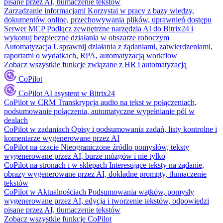
pisane przez AI, tłumaczenie tekstów
Zarządzanie informacjami
Korzystaj w pracy z bazy wiedzy,
dokumentów online, przechowywania plików, uprawnień dostępu
Serwer MCP
Podłącz zewnętrzne narzędzia AI do Bitrix24 i
wykonuj bezpieczne działania w obszarze roboczym
Automatyzacja
Usprawnij działania z żądaniami, zatwierdzeniami,
raportami o wydatkach, RPA, automatyzacją workflow
Zobacz wszystkie funkcje związane z HR i automatyzacją
CoPilot
CoPilot
AI asystent w Bitrix24
CoPilot w CRM
Transkrypcja audio na tekst w połączeniach,
podsumowanie połączenia, automatyczne wypełnianie pól w
dealach
CoPilot w zadaniach
Opisy i podsumowania zadań, listy kontrolne i
komentarze wygenerowane przez AI
CoPilot na czacie
Nieograniczone źródło pomysłów, teksty
wygenerowane przez AI, burze mózgów i nie tylko
CoPilot na stronach i w sklepach
Interesujące teksty na żądanie,
obrazy wygenerowane przez AI, dokładne prompty, tłumaczenie
tekstów
CoPilot w Aktualnościach
Podsumowania wątków, pomysły
wygenerowane przez AI, edycja i tworzenie tekstów, odpowiedzi
pisane przez AI, tłumaczenie tekstów
Zobacz wszystkie funkcje CoPilot