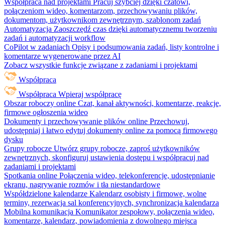
Współpraca nad projektami
Pracuj szybciej dzięki czatowi,
połączeniom wideo, komentarzom, przechowywaniu plików,
dokumentom, użytkownikom zewnętrznym, szablonom zadań
Automatyzacja
Zaoszczędź czas dzięki automatycznemu tworzeniu
zadań i automatyzacji workflow
CoPilot w zadaniach
Opisy i podsumowania zadań, listy kontrolne i
komentarze wygenerowane przez AI
Zobacz wszystkie funkcje związane z zadaniami i projektami
Współpraca
Współpraca
Wpieraj współpracę
Obszar roboczy online
Czat, kanał aktywności, komentarze, reakcje,
firmowe ogłoszenia wideo
Dokumenty i przechowywanie plików online
Przechowuj,
udostępniaj i łatwo edytuj dokumenty online za pomocą firmowego
dysku
Grupy robocze
Utwórz grupy robocze, zaproś użytkowników
zewnętrznych, skonfiguruj ustawienia dostępu i współpracuj nad
zadaniami i projektami
Spotkania online
Połączenia wideo, telekonferencje, udostępnianie
ekranu, nagrywanie rozmów i tła niestandardowe
Współdzielone kalendarze
Kalendarz osobisty i firmowe, wolne
terminy, rezerwacja sal konferencyjnych, synchronizacja kalendarza
Mobilna komunikacja
Komunikator zespołowy, połączenia wideo,
komentarze, kalendarz, powiadomienia z dowolnego miejsca