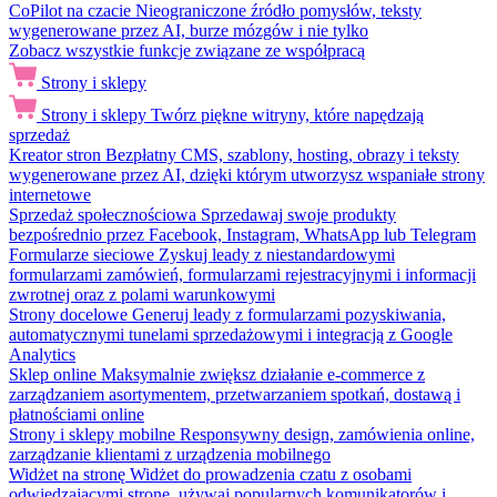
CoPilot na czacie
Nieograniczone źródło pomysłów, teksty
wygenerowane przez AI, burze mózgów i nie tylko
Zobacz wszystkie funkcje związane ze współpracą
Strony i sklepy
Strony i sklepy
Twórz piękne witryny, które napędzają
sprzedaż
Kreator stron
Bezpłatny CMS, szablony, hosting, obrazy i teksty
wygenerowane przez AI, dzięki którym utworzysz wspaniałe strony
internetowe
Sprzedaż społecznościowa
Sprzedawaj swoje produkty
bezpośrednio przez Facebook, Instagram, WhatsApp lub Telegram
Formularze sieciowe
Zyskuj leady z niestandardowymi
formularzami zamówień, formularzami rejestracyjnymi i informacji
zwrotnej oraz z polami warunkowymi
Strony docelowe
Generuj leady z formularzami pozyskiwania,
automatycznymi tunelami sprzedażowymi i integracją z Google
Analytics
Sklep online
Maksymalnie zwiększ działanie e-commerce z
zarządzaniem asortymentem, przetwarzaniem spotkań, dostawą i
płatnościami online
Strony i sklepy mobilne
Responsywny design, zamówienia online,
zarządzanie klientami z urządzenia mobilnego
Widżet na stronę
Widżet do prowadzenia czatu z osobami
odwiedzającymi stronę, używaj popularnych komunikatorów i