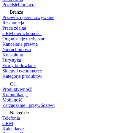
Przedsiębiorstwo
Branża
Przewóz i przechowywanie
Restauracja
Praca zdalna
CRM nieruchomości
Organizacje medyczne
Kancelaria prawna
Nieruchomości
Konsulting
Turystyka
Firmy budowlane
Sklepy i e-commerce
Kategorie produktów
Cel
Produktywność
Komunikacja
Mobilność
Zarządzanie i przywództwo
Narzędzie
Telefonia
CRM
Kalendarze