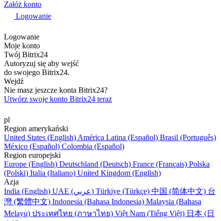
Załóż konto
Logowanie
Logowanie
Moje konto
Twój Bitrix24
Autoryzuj się aby wejść
do swojego Bitrix24.
Wejdź
Nie masz jeszcze konta Bitrix24?
Utwórz swoje konto Bitrix24 teraz
pl
Region amerykański
United States (English)
América Latina (Español)
Brasil (Português)
México (Español)
Colombia (Español)
Region europejski
Europe (English)
Deutschland (Deutsch)
France (Français)
Polska
(Polski)
Italia (Italiano)
United Kingdom (English)
Azja
India (English)
UAE (عربي)
Türkiye (Türkçe)
中国 (简体中文)
台
灣 (繁體中文)
Indonesia (Bahasa Indonesia)
Malaysia (Bahasa
Melayu)
ประเทศไทย (ภาษาไทย)
Việt Nam (Tiếng Việt)
日本 (日