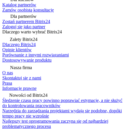
Katalog partnerów
Zamów osobistą konsultację
Dla partnerów
Zostań partnerem Bitrix24
Zaloguj się jako partner
Dlaczego warto wybrać Bitrix24
Zalety Bitrix24
Dlaczego Bitrix24
Opinie klientów
Porównanie z innymi rozwiązaniami
Dostosowywanie produktu
Nasza firma
O nas
Skontaktuj się z nami
Prasa
Informacje prawne
Nowości od Bitrix24
Śledzenie czasu pracy powinno poprawiać estymacje, a nie służyć
do kontrolowania pracowników
Narzędzia do zarządzania projektami wydają się podobne, dopóki
tempo pracy nie wzrośnie
Najlepszy test oprogramowania zaczyna się od najbardziej
problematycznego procesu