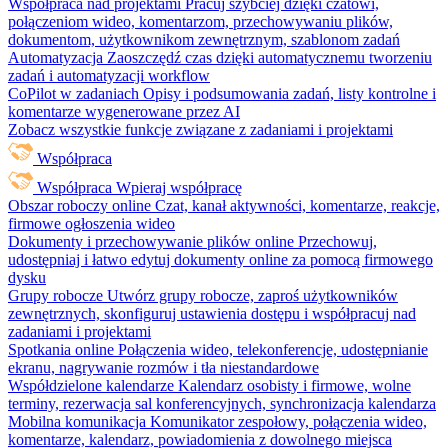
Współpraca nad projektami
Pracuj szybciej dzięki czatowi,
połączeniom wideo, komentarzom, przechowywaniu plików,
dokumentom, użytkownikom zewnętrznym, szablonom zadań
Automatyzacja
Zaoszczędź czas dzięki automatycznemu tworzeniu
zadań i automatyzacji workflow
CoPilot w zadaniach
Opisy i podsumowania zadań, listy kontrolne i
komentarze wygenerowane przez AI
Zobacz wszystkie funkcje związane z zadaniami i projektami
Współpraca
Współpraca
Wpieraj współpracę
Obszar roboczy online
Czat, kanał aktywności, komentarze, reakcje,
firmowe ogłoszenia wideo
Dokumenty i przechowywanie plików online
Przechowuj,
udostępniaj i łatwo edytuj dokumenty online za pomocą firmowego
dysku
Grupy robocze
Utwórz grupy robocze, zaproś użytkowników
zewnętrznych, skonfiguruj ustawienia dostępu i współpracuj nad
zadaniami i projektami
Spotkania online
Połączenia wideo, telekonferencje, udostępnianie
ekranu, nagrywanie rozmów i tła niestandardowe
Współdzielone kalendarze
Kalendarz osobisty i firmowe, wolne
terminy, rezerwacja sal konferencyjnych, synchronizacja kalendarza
Mobilna komunikacja
Komunikator zespołowy, połączenia wideo,
komentarze, kalendarz, powiadomienia z dowolnego miejsca