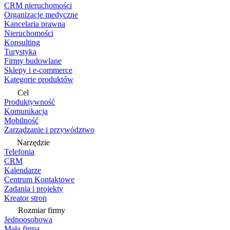
CRM nieruchomości
Organizacje medyczne
Kancelaria prawna
Nieruchomości
Konsulting
Turystyka
Firmy budowlane
Sklepy i e-commerce
Kategorie produktów
Cel
Produktywność
Komunikacja
Mobilność
Zarządzanie i przywództwo
Narzędzie
Telefonia
CRM
Kalendarze
Centrum Kontaktowe
Zadania i projekty
Kreator stron
Rozmiar firmy
Jednoosobowa
Mała firma