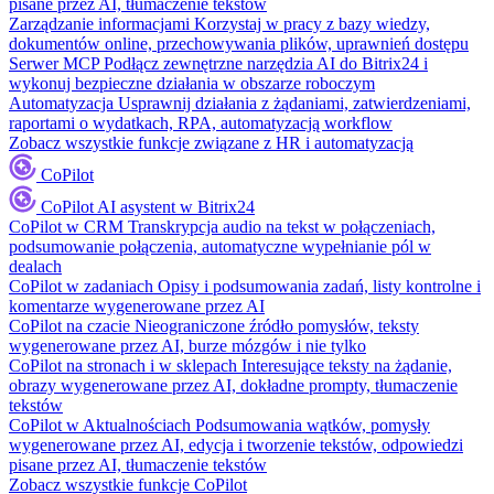
pisane przez AI, tłumaczenie tekstów
Zarządzanie informacjami
Korzystaj w pracy z bazy wiedzy,
dokumentów online, przechowywania plików, uprawnień dostępu
Serwer MCP
Podłącz zewnętrzne narzędzia AI do Bitrix24 i
wykonuj bezpieczne działania w obszarze roboczym
Automatyzacja
Usprawnij działania z żądaniami, zatwierdzeniami,
raportami o wydatkach, RPA, automatyzacją workflow
Zobacz wszystkie funkcje związane z HR i automatyzacją
CoPilot
CoPilot
AI asystent w Bitrix24
CoPilot w CRM
Transkrypcja audio na tekst w połączeniach,
podsumowanie połączenia, automatyczne wypełnianie pól w
dealach
CoPilot w zadaniach
Opisy i podsumowania zadań, listy kontrolne i
komentarze wygenerowane przez AI
CoPilot na czacie
Nieograniczone źródło pomysłów, teksty
wygenerowane przez AI, burze mózgów i nie tylko
CoPilot na stronach i w sklepach
Interesujące teksty na żądanie,
obrazy wygenerowane przez AI, dokładne prompty, tłumaczenie
tekstów
CoPilot w Aktualnościach
Podsumowania wątków, pomysły
wygenerowane przez AI, edycja i tworzenie tekstów, odpowiedzi
pisane przez AI, tłumaczenie tekstów
Zobacz wszystkie funkcje CoPilot