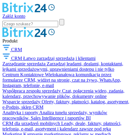
Załóż konto
Produkt
CRM
CRM
Łatwo zarządzaj sprzedażą i klientami
Zarządzanie sprzedażą
Zarządzaj leadami, dealami, kontaktami,
lejkami sprzedażowymi, uprawnieniami dostępu i nie tylko
Centrum Kontaktowe
Wielokanałowa komunikacja przez
formularze CRM, widżet na stronie, czat na żywo, WhatsApp,
Instagram, telefonię, e-mail
Współpraca zespołu sprzedaży
Czat, połączenia wideo, zadania,
kalendarz, przechowywanie plików, dokumenty online
Wsparcie sprzedaży
Oferty, faktury, płatności, katalog, asortyment,
e-Podpis, sklep CRM
Analityka i raporty
Analiza tunelu sprzedaży, wyników
pracowników, Sales Intelligence i raportów BI
CRM dla urządzeń mobilnych
Leady, deale, faktury, płatności,
telefonia, e-mail, asortyment i kalendarz zawsze pod ręką
Marketing
Kampanie marketingowe, reklamy w mediach