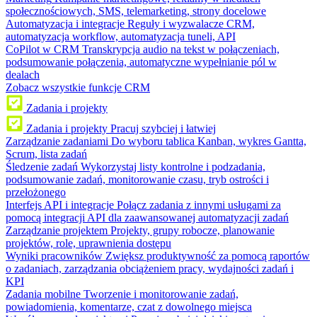
społecznościowych, SMS, telemarketing, strony docelowe
Automatyzacja i integracje
Reguły i wyzwalacze CRM,
automatyzacja workflow, automatyzacja tuneli, API
CoPilot w CRM
Transkrypcja audio na tekst w połączeniach,
podsumowanie połączenia, automatyczne wypełnianie pól w
dealach
Zobacz wszystkie funkcje CRM
Zadania i projekty
Zadania i projekty
Pracuj szybciej i łatwiej
Zarządzanie zadaniami
Do wyboru tablica Kanban, wykres Gantta,
Scrum, lista zadań
Śledzenie zadań
Wykorzystaj listy kontrolne i podzadania,
podsumowanie zadań, monitorowanie czasu, tryb ostrości i
przełożonego
Interfejs API i integracje
Połącz zadania z innymi usługami za
pomocą integracji API dla zaawansowanej automatyzacji zadań
Zarządzanie projektem
Projekty, grupy robocze, planowanie
projektów, role, uprawnienia dostępu
Wyniki pracowników
Zwiększ produktywność za pomocą raportów
o zadaniach, zarządzania obciążeniem pracy, wydajności zadań i
KPI
Zadania mobilne
Tworzenie i monitorowanie zadań,
powiadomienia, komentarze, czat z dowolnego miejsca