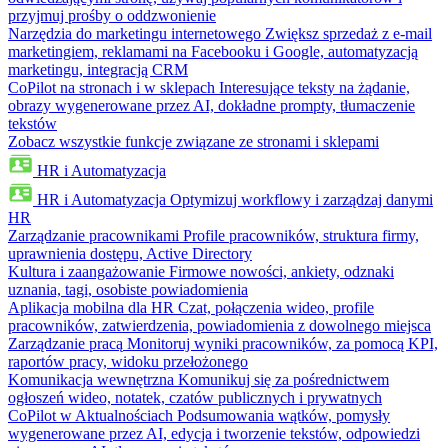
przyjmuj prośby o oddzwonienie
Narzędzia do marketingu internetowego
Zwiększ sprzedaż z e-mail
marketingiem, reklamami na Facebooku i Google, automatyzacją
marketingu, integracją CRM
CoPilot na stronach i w sklepach
Interesujące teksty na żądanie,
obrazy wygenerowane przez AI, dokładne prompty, tłumaczenie
tekstów
Zobacz wszystkie funkcje związane ze stronami i sklepami
HR i Automatyzacja
HR i Automatyzacja
Optymizuj workflowy i zarządzaj danymi
HR
Zarządzanie pracownikami
Profile pracowników, struktura firmy,
uprawnienia dostępu, Active Directory
Kultura i zaangażowanie
Firmowe nowości, ankiety, odznaki
uznania, tagi, osobiste powiadomienia
Aplikacja mobilna dla HR
Czat, połączenia wideo, profile
pracowników, zatwierdzenia, powiadomienia z dowolnego miejsca
Zarządzanie pracą
Monitoruj wyniki pracowników, za pomocą KPI,
raportów pracy, widoku przełożonego
Komunikacja wewnętrzna
Komunikuj się za pośrednictwem
ogłoszeń wideo, notatek, czatów publicznych i prywatnych
CoPilot w Aktualnościach
Podsumowania wątków, pomysły
wygenerowane przez AI, edycja i tworzenie tekstów, odpowiedzi