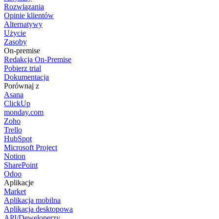
Rozwiązania
Opinie klientów
Alternatywy
Użycie
Zasoby
On-premise
Redakcja On-Premise
Pobierz trial
Dokumentacja
Porównaj z
Asana
ClickUp
monday.com
Zoho
Trello
HubSpot
Microsoft Project
Notion
SharePoint
Odoo
Aplikacje
Market
Aplikacja mobilna
Aplikacja desktopowa
API/Deweloperzy