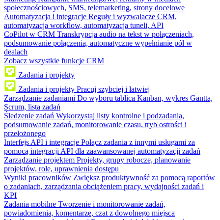
społecznościowych, SMS, telemarketing, strony docelowe
Automatyzacja i integracje
Reguły i wyzwalacze CRM,
automatyzacja workflow, automatyzacja tuneli, API
CoPilot w CRM
Transkrypcja audio na tekst w połączeniach,
podsumowanie połączenia, automatyczne wypełnianie pól w
dealach
Zobacz wszystkie funkcje CRM
Zadania i projekty
Zadania i projekty
Pracuj szybciej i łatwiej
Zarządzanie zadaniami
Do wyboru tablica Kanban, wykres Gantta,
Scrum, lista zadań
Śledzenie zadań
Wykorzystaj listy kontrolne i podzadania,
podsumowanie zadań, monitorowanie czasu, tryb ostrości i
przełożonego
Interfejs API i integracje
Połącz zadania z innymi usługami za
pomocą integracji API dla zaawansowanej automatyzacji zadań
Zarządzanie projektem
Projekty, grupy robocze, planowanie
projektów, role, uprawnienia dostępu
Wyniki pracowników
Zwiększ produktywność za pomocą raportów
o zadaniach, zarządzania obciążeniem pracy, wydajności zadań i
KPI
Zadania mobilne
Tworzenie i monitorowanie zadań,
powiadomienia, komentarze, czat z dowolnego miejsca