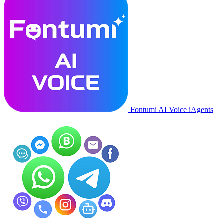
Fontumi AI Voice iAgents