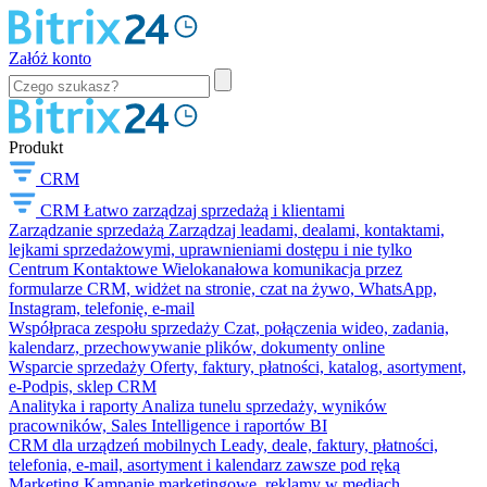
Załóż konto
Produkt
CRM
CRM
Łatwo zarządzaj sprzedażą i klientami
Zarządzanie sprzedażą
Zarządzaj leadami, dealami, kontaktami,
lejkami sprzedażowymi, uprawnieniami dostępu i nie tylko
Centrum Kontaktowe
Wielokanałowa komunikacja przez
formularze CRM, widżet na stronie, czat na żywo, WhatsApp,
Instagram, telefonię, e-mail
Współpraca zespołu sprzedaży
Czat, połączenia wideo, zadania,
kalendarz, przechowywanie plików, dokumenty online
Wsparcie sprzedaży
Oferty, faktury, płatności, katalog, asortyment,
e-Podpis, sklep CRM
Analityka i raporty
Analiza tunelu sprzedaży, wyników
pracowników, Sales Intelligence i raportów BI
CRM dla urządzeń mobilnych
Leady, deale, faktury, płatności,
telefonia, e-mail, asortyment i kalendarz zawsze pod ręką
Marketing
Kampanie marketingowe, reklamy w mediach