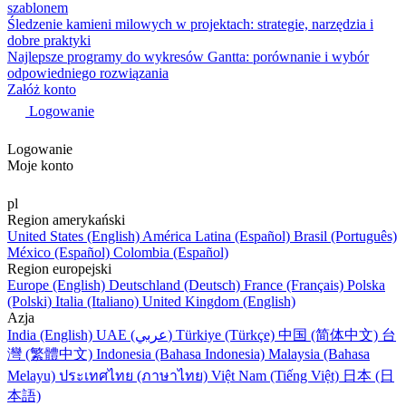
szablonem
Śledzenie kamieni milowych w projektach: strategie, narzędzia i
dobre praktyki
Najlepsze programy do wykresów Gantta: porównanie i wybór
odpowiedniego rozwiązania
Załóż konto
Logowanie
Logowanie
Moje konto
pl
Region amerykański
United States (English)
América Latina (Español)
Brasil (Português)
México (Español)
Colombia (Español)
Region europejski
Europe (English)
Deutschland (Deutsch)
France (Français)
Polska
(Polski)
Italia (Italiano)
United Kingdom (English)
Azja
India (English)
UAE (عربي)
Türkiye (Türkçe)
中国 (简体中文)
台
灣 (繁體中文)
Indonesia (Bahasa Indonesia)
Malaysia (Bahasa
Melayu)
ประเทศไทย (ภาษาไทย)
Việt Nam (Tiếng Việt)
日本 (日
本語)