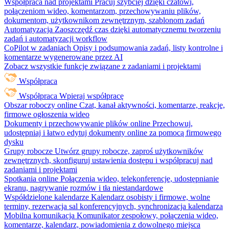
Współpraca nad projektami
Pracuj szybciej dzięki czatowi,
połączeniom wideo, komentarzom, przechowywaniu plików,
dokumentom, użytkownikom zewnętrznym, szablonom zadań
Automatyzacja
Zaoszczędź czas dzięki automatycznemu tworzeniu
zadań i automatyzacji workflow
CoPilot w zadaniach
Opisy i podsumowania zadań, listy kontrolne i
komentarze wygenerowane przez AI
Zobacz wszystkie funkcje związane z zadaniami i projektami
Współpraca
Współpraca
Wpieraj współpracę
Obszar roboczy online
Czat, kanał aktywności, komentarze, reakcje,
firmowe ogłoszenia wideo
Dokumenty i przechowywanie plików online
Przechowuj,
udostępniaj i łatwo edytuj dokumenty online za pomocą firmowego
dysku
Grupy robocze
Utwórz grupy robocze, zaproś użytkowników
zewnętrznych, skonfiguruj ustawienia dostępu i współpracuj nad
zadaniami i projektami
Spotkania online
Połączenia wideo, telekonferencje, udostępnianie
ekranu, nagrywanie rozmów i tła niestandardowe
Współdzielone kalendarze
Kalendarz osobisty i firmowe, wolne
terminy, rezerwacja sal konferencyjnych, synchronizacja kalendarza
Mobilna komunikacja
Komunikator zespołowy, połączenia wideo,
komentarze, kalendarz, powiadomienia z dowolnego miejsca