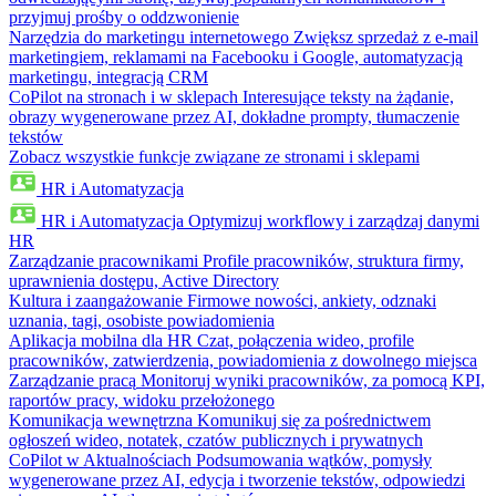
przyjmuj prośby o oddzwonienie
Narzędzia do marketingu internetowego
Zwiększ sprzedaż z e-mail
marketingiem, reklamami na Facebooku i Google, automatyzacją
marketingu, integracją CRM
CoPilot na stronach i w sklepach
Interesujące teksty na żądanie,
obrazy wygenerowane przez AI, dokładne prompty, tłumaczenie
tekstów
Zobacz wszystkie funkcje związane ze stronami i sklepami
HR i Automatyzacja
HR i Automatyzacja
Optymizuj workflowy i zarządzaj danymi
HR
Zarządzanie pracownikami
Profile pracowników, struktura firmy,
uprawnienia dostępu, Active Directory
Kultura i zaangażowanie
Firmowe nowości, ankiety, odznaki
uznania, tagi, osobiste powiadomienia
Aplikacja mobilna dla HR
Czat, połączenia wideo, profile
pracowników, zatwierdzenia, powiadomienia z dowolnego miejsca
Zarządzanie pracą
Monitoruj wyniki pracowników, za pomocą KPI,
raportów pracy, widoku przełożonego
Komunikacja wewnętrzna
Komunikuj się za pośrednictwem
ogłoszeń wideo, notatek, czatów publicznych i prywatnych
CoPilot w Aktualnościach
Podsumowania wątków, pomysły
wygenerowane przez AI, edycja i tworzenie tekstów, odpowiedzi