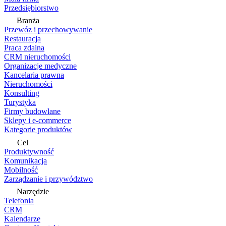
Przedsiębiorstwo
Branża
Przewóz i przechowywanie
Restauracja
Praca zdalna
CRM nieruchomości
Organizacje medyczne
Kancelaria prawna
Nieruchomości
Konsulting
Turystyka
Firmy budowlane
Sklepy i e-commerce
Kategorie produktów
Cel
Produktywność
Komunikacja
Mobilność
Zarządzanie i przywództwo
Narzędzie
Telefonia
CRM
Kalendarze