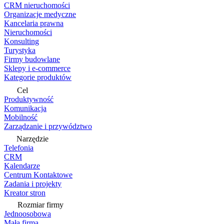
CRM nieruchomości
Organizacje medyczne
Kancelaria prawna
Nieruchomości
Konsulting
Turystyka
Firmy budowlane
Sklepy i e-commerce
Kategorie produktów
Cel
Produktywność
Komunikacja
Mobilność
Zarządzanie i przywództwo
Narzędzie
Telefonia
CRM
Kalendarze
Centrum Kontaktowe
Zadania i projekty
Kreator stron
Rozmiar firmy
Jednoosobowa
Mała firma