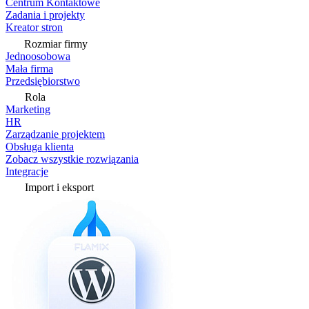
Centrum Kontaktowe
Zadania i projekty
Kreator stron
Rozmiar firmy
Jednoosobowa
Mała firma
Przedsiębiorstwo
Rola
Marketing
HR
Zarządzanie projektem
Obsługa klienta
Zobacz wszystkie rozwiązania
Integracje
Import i eksport