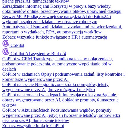
pisane przez AI, tłumaczenie tekstów
Zarządzanie informacjami
Korzystaj w pracy z bazy wiedzy,
dokumentów online, przechowywania plików, uprawnień dostępu
Serwer MCP
Podłącz zewnętrzne narzędzia AI do Bitrix24 i
wykonuj bezpieczne działania w obszarze roboczym
Automatyzacja
Usprawnij działania z żądaniami, zatwierdzeniami,
raportami o wydatkach, RPA, automatyzacją workflow
Zobacz wszystkie funkcje związane z HR i automatyzacją
CoPilot
CoPilot
AI asystent w Bitrix24
CoPilot w CRM
Transkrypcja audio na tekst w połączeniach,
podsumowanie połączenia, automatyczne wypełnianie pól w
dealach
CoPilot w zadaniach
Opisy i podsumowania zadań, listy kontrolne i
komentarze wygenerowane przez AI
CoPilot na czacie
Nieograniczone źródło pomysłów, teksty
wygenerowane przez AI, burze mózgów i nie tylko
CoPilot na stronach i w sklepach
Interesujące teksty na żądanie,
obrazy wygenerowane przez AI, dokładne prompty, tłumaczenie
tekstów
CoPilot w Aktualnościach
Podsumowania wątków, pomysły
wygenerowane przez AI, edycja i tworzenie tekstów, odpowiedzi
pisane przez AI, tłumaczenie tekstów
Zobacz wszystkie funkcje CoPilot