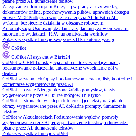
pisane przez AI, tłumaczenie tekstów
Zarządzanie informacjami
Korzystaj w pracy z bazy wiedzy,
dokumentów online, przechowywania plików, uprawnień dostępu
Serwer MCP
Podłącz zewnętrzne narzędzia AI do Bitrix24 i
wykonuj bezpieczne działania w obszarze roboczym
Automatyzacja
Usprawnij działania z żądaniami, zatwierdzeniami,
raportami o wydatkach, RPA, automatyzacją workflow
Zobacz wszystkie funkcje związane z HR i automatyzacją
CoPilot
CoPilot
AI asystent w Bitrix24
CoPilot w CRM
Transkrypcja audio na tekst w połączeniach,
podsumowanie połączenia, automatyczne wypełnianie pól w
dealach
CoPilot w zadaniach
Opisy i podsumowania zadań, listy kontrolne i
komentarze wygenerowane przez AI
CoPilot na czacie
Nieograniczone źródło pomysłów, teksty
wygenerowane przez AI, burze mózgów i nie tylko
CoPilot na stronach i w sklepach
Interesujące teksty na żądanie,
obrazy wygenerowane przez AI, dokładne prompty, tłumaczenie
tekstów
CoPilot w Aktualnościach
Podsumowania wątków, pomysły
wygenerowane przez AI, edycja i tworzenie tekstów, odpowiedzi
pisane przez AI, tłumaczenie tekstów
Zobacz wszystkie funkcje CoPilot