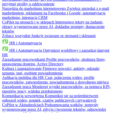
przyjmuj prośby o oddzwonienie
Narzędzia do marketingu internetowego
Zwiększ sprzedaż z e-mail
marketingiem, reklamami na Facebooku i Google, automatyzacją
marketingu, integracją CRM
CoPilot na stronach i w sklepach
Interesujące teksty na żądanie,
obrazy wygenerowane przez AI, dokładne prompty, tłumaczenie
tekstów
Zobacz wszystkie funkcje związane ze stronami i sklepami
HR i Automatyzacja
HR i Automatyzacja
Optymizuj workflowy i zarządzaj danymi
HR
Zarządzanie pracownikami
Profile pracowników, struktura firmy,
uprawnienia dostępu, Active Directory
Kultura i zaangażowanie
Firmowe nowości, ankiety, odznaki
uznania, tagi, osobiste powiadomienia
Aplikacja mobilna dla HR
Czat, połączenia wideo, profile
pracowników, zatwierdzenia, powiadomienia z dowolnego miejsca
Zarządzanie pracą
Monitoruj wyniki pracowników, za pomocą KPI,
raportów pracy, widoku przełożonego
Komunikacja wewnętrzna
Komunikuj się za pośrednictwem
ogłoszeń wideo, notatek, czatów publicznych i prywatnych
CoPilot w Aktualnościach
Podsumowania wątków, pomysły
wygenerowane przez AI, edycja i tworzenie tekstów, odpowiedzi