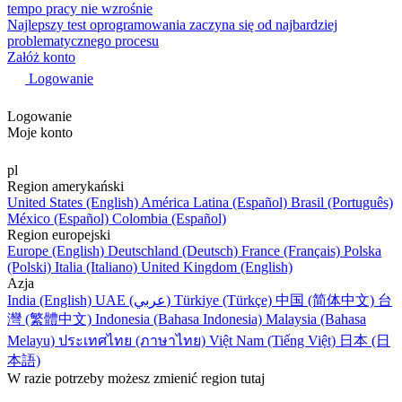
tempo pracy nie wzrośnie
Najlepszy test oprogramowania zaczyna się od najbardziej
problematycznego procesu
Załóż konto
Logowanie
Logowanie
Moje konto
pl
Region amerykański
United States (English)
América Latina (Español)
Brasil (Português)
México (Español)
Colombia (Español)
Region europejski
Europe (English)
Deutschland (Deutsch)
France (Français)
Polska
(Polski)
Italia (Italiano)
United Kingdom (English)
Azja
India (English)
UAE (عربي)
Türkiye (Türkçe)
中国 (简体中文)
台
灣 (繁體中文)
Indonesia (Bahasa Indonesia)
Malaysia (Bahasa
Melayu)
ประเทศไทย (ภาษาไทย)
Việt Nam (Tiếng Việt)
日本 (日
本語)
W razie potrzeby możesz zmienić region tutaj