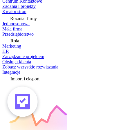
Centrum Kontaktowe
Zadania i projekty
Kreator stron
Rozmiar firmy
Jednoosobowa
Mała firma
Przedsiębiorstwo
Rola
Marketing
HR
Zarządzanie projektem
Obsługa klienta
Zobacz wszystkie rozwiązania
Integracje
Import i eksport