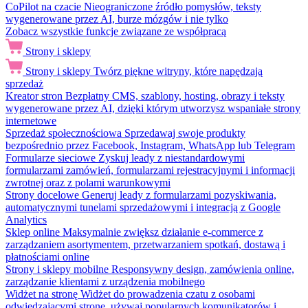
CoPilot na czacie
Nieograniczone źródło pomysłów, teksty
wygenerowane przez AI, burze mózgów i nie tylko
Zobacz wszystkie funkcje związane ze współpracą
Strony i sklepy
Strony i sklepy
Twórz piękne witryny, które napędzają
sprzedaż
Kreator stron
Bezpłatny CMS, szablony, hosting, obrazy i teksty
wygenerowane przez AI, dzięki którym utworzysz wspaniałe strony
internetowe
Sprzedaż społecznościowa
Sprzedawaj swoje produkty
bezpośrednio przez Facebook, Instagram, WhatsApp lub Telegram
Formularze sieciowe
Zyskuj leady z niestandardowymi
formularzami zamówień, formularzami rejestracyjnymi i informacji
zwrotnej oraz z polami warunkowymi
Strony docelowe
Generuj leady z formularzami pozyskiwania,
automatycznymi tunelami sprzedażowymi i integracją z Google
Analytics
Sklep online
Maksymalnie zwiększ działanie e-commerce z
zarządzaniem asortymentem, przetwarzaniem spotkań, dostawą i
płatnościami online
Strony i sklepy mobilne
Responsywny design, zamówienia online,
zarządzanie klientami z urządzenia mobilnego
Widżet na stronę
Widżet do prowadzenia czatu z osobami
odwiedzającymi stronę, używaj popularnych komunikatorów i