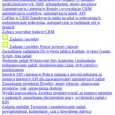
społecznościowych, SMS, telemarketing, strony docelowe
Automatyzacja i integracje
Reguły i wyzwalacze CRM,
automatyzacja workflow, automatyzacja tuneli, API
CoPilot w CRM
Transkrypcja audio na tekst w połączeniach,
podsumowanie połączenia, automatyczne wypełnianie pól w
dealach
Zobacz wszystkie funkcje CRM
Zadania i projekty
Zadania i projekty
Pracuj szybciej i łatwiej
Zarządzanie zadaniami
Do wyboru tablica Kanban, wykres Gantta,
Scrum, lista zadań
Śledzenie zadań
Wykorzystaj listy kontrolne i podzadania,
podsumowanie zadań, monitorowanie czasu, tryb ostrości i
przełożonego
Interfejs API i integracje
Połącz zadania z innymi usługami za
pomocą integracji API dla zaawansowanej automatyzacji zadań
Zarządzanie projektem
Projekty, grupy robocze, planowanie
projektów, role, uprawnienia dostępu
Wyniki pracowników
Zwiększ produktywność za pomocą raportów
o zadaniach, zarządzania obciążeniem pracy, wydajności zadań i
KPI
Zadania mobilne
Tworzenie i monitorowanie zadań,
powiadomienia, komentarze, czat z dowolnego miejsca