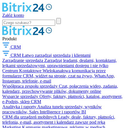
Załóż konto
Produkt
CRM
CRM
Łatwo zarządzaj sprzedażą i klientami
Zarządzanie sprzedażą
Zarządzaj leadami, dealami, kontaktami,
lejkami sprzedażowymi, uprawnieniami dostępu i nie tylko
Centrum Kontaktowe
Wielokanałowa komunikacja przez
formularze CRM, widżet na stronie, czat na żywo, WhatsApp,
Instagram, telefonię, e-mail
Współpraca zespołu sprzedaży
Czat, połączenia wideo, zadania,
kalendarz, przechowywanie plików, dokumenty online
Wsparcie sprzedaży
Oferty, faktury, płatności, katalog, asortyment,
e-Podpis, sklep CRM
Analityka i raporty
Analiza tunelu sprzedaży, wyników
pracowników, Sales Intelligence i raportów BI
CRM dla urządzeń mobilnych
Leady, deale, faktury, płatności,
telefonia, e-mail, asortyment i kalendarz zawsze pod ręką
Marketing
Kampanie marketingowe, reklamy w mediach