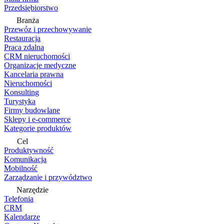
Przedsiębiorstwo
Branża
Przewóz i przechowywanie
Restauracja
Praca zdalna
CRM nieruchomości
Organizacje medyczne
Kancelaria prawna
Nieruchomości
Konsulting
Turystyka
Firmy budowlane
Sklepy i e-commerce
Kategorie produktów
Cel
Produktywność
Komunikacja
Mobilność
Zarządzanie i przywództwo
Narzędzie
Telefonia
CRM
Kalendarze