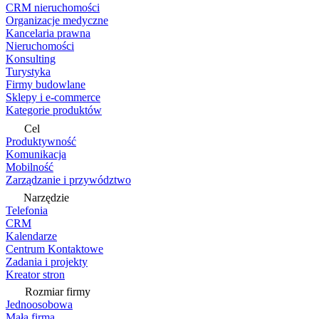
CRM nieruchomości
Organizacje medyczne
Kancelaria prawna
Nieruchomości
Konsulting
Turystyka
Firmy budowlane
Sklepy i e-commerce
Kategorie produktów
Cel
Produktywność
Komunikacja
Mobilność
Zarządzanie i przywództwo
Narzędzie
Telefonia
CRM
Kalendarze
Centrum Kontaktowe
Zadania i projekty
Kreator stron
Rozmiar firmy
Jednoosobowa
Mała firma