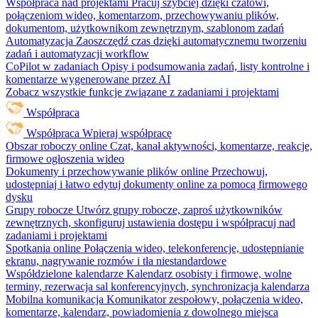
Współpraca nad projektami
Pracuj szybciej dzięki czatowi,
połączeniom wideo, komentarzom, przechowywaniu plików,
dokumentom, użytkownikom zewnętrznym, szablonom zadań
Automatyzacja
Zaoszczędź czas dzięki automatycznemu tworzeniu
zadań i automatyzacji workflow
CoPilot w zadaniach
Opisy i podsumowania zadań, listy kontrolne i
komentarze wygenerowane przez AI
Zobacz wszystkie funkcje związane z zadaniami i projektami
Współpraca
Współpraca
Wpieraj współpracę
Obszar roboczy online
Czat, kanał aktywności, komentarze, reakcje,
firmowe ogłoszenia wideo
Dokumenty i przechowywanie plików online
Przechowuj,
udostępniaj i łatwo edytuj dokumenty online za pomocą firmowego
dysku
Grupy robocze
Utwórz grupy robocze, zaproś użytkowników
zewnętrznych, skonfiguruj ustawienia dostępu i współpracuj nad
zadaniami i projektami
Spotkania online
Połączenia wideo, telekonferencje, udostępnianie
ekranu, nagrywanie rozmów i tła niestandardowe
Współdzielone kalendarze
Kalendarz osobisty i firmowe, wolne
terminy, rezerwacja sal konferencyjnych, synchronizacja kalendarza
Mobilna komunikacja
Komunikator zespołowy, połączenia wideo,
komentarze, kalendarz, powiadomienia z dowolnego miejsca