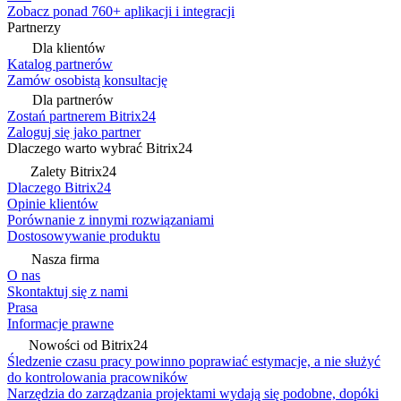
Zobacz ponad 760+ aplikacji i integracji
Partnerzy
Dla klientów
Katalog partnerów
Zamów osobistą konsultację
Dla partnerów
Zostań partnerem Bitrix24
Zaloguj się jako partner
Dlaczego warto wybrać Bitrix24
Zalety Bitrix24
Dlaczego Bitrix24
Opinie klientów
Porównanie z innymi rozwiązaniami
Dostosowywanie produktu
Nasza firma
O nas
Skontaktuj się z nami
Prasa
Informacje prawne
Nowości od Bitrix24
Śledzenie czasu pracy powinno poprawiać estymacje, a nie służyć
do kontrolowania pracowników
Narzędzia do zarządzania projektami wydają się podobne, dopóki