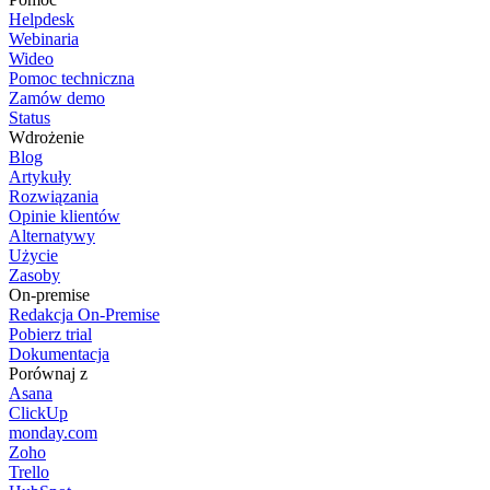
Helpdesk
Webinaria
Wideo
Pomoc techniczna
Zamów demo
Status
Wdrożenie
Blog
Artykuły
Rozwiązania
Opinie klientów
Alternatywy
Użycie
Zasoby
On-premise
Redakcja On-Premise
Pobierz trial
Dokumentacja
Porównaj z
Asana
ClickUp
monday.com
Zoho
Trello