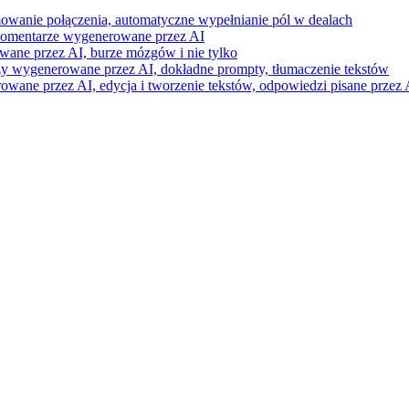
mowanie połączenia, automatyczne wypełnianie pól w dealach
i komentarze wygenerowane przez AI
wane przez AI, burze mózgów i nie tylko
razy wygenerowane przez AI, dokładne prompty, tłumaczenie tekstów
ne przez AI, edycja i tworzenie tekstów, odpowiedzi pisane przez A