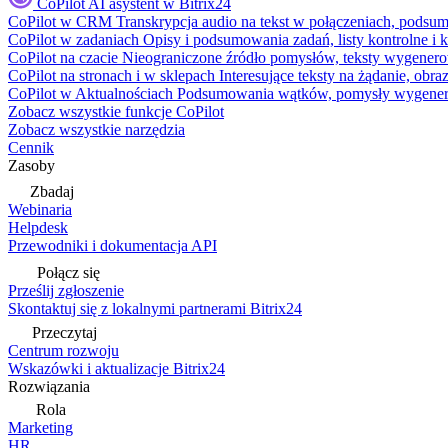
CoPilot
AI asystent w Bitrix24
CoPilot w CRM
Transkrypcja audio na tekst w połączeniach, podsu
CoPilot w zadaniach
Opisy i podsumowania zadań, listy kontrolne 
CoPilot na czacie
Nieograniczone źródło pomysłów, teksty wygenero
CoPilot na stronach i w sklepach
Interesujące teksty na żądanie, ob
CoPilot w Aktualnościach
Podsumowania wątków, pomysły wygenerowa
Zobacz wszystkie funkcje CoPilot
Zobacz wszystkie narzędzia
Cennik
Zasoby
Zbadaj
Webinaria
Helpdesk
Przewodniki i dokumentacja API
Połącz się
Prześlij zgłoszenie
Skontaktuj się z lokalnymi partnerami Bitrix24
Przeczytaj
Centrum rozwoju
Wskazówki i aktualizacje Bitrix24
Rozwiązania
Rola
Marketing
HR