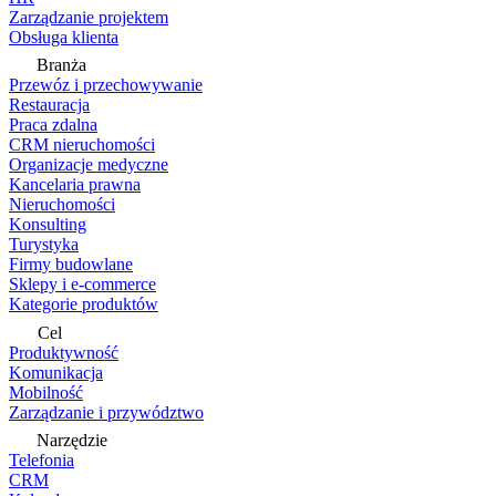
Zarządzanie projektem
Obsługa klienta
Branża
Przewóz i przechowywanie
Restauracja
Praca zdalna
CRM nieruchomości
Organizacje medyczne
Kancelaria prawna
Nieruchomości
Konsulting
Turystyka
Firmy budowlane
Sklepy i e-commerce
Kategorie produktów
Cel
Produktywność
Komunikacja
Mobilność
Zarządzanie i przywództwo
Narzędzie
Telefonia
CRM