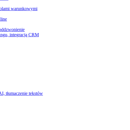
z polami warunkowymi
line
 oddzwonienie
ingu, integracją CRM
I, tłumaczenie tekstów