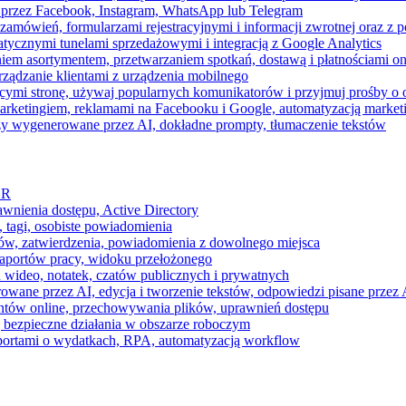
 przez Facebook, Instagram, WhatsApp lub Telegram
zamówień, formularzami rejestracyjnymi i informacji zwrotnej oraz 
tycznymi tunelami sprzedażowymi i integracją z Google Analytics
iem asortymentem, przetwarzaniem spotkań, dostawą i płatnościami on
ządzanie klientami z urządzenia mobilnego
cymi stronę, używaj popularnych komunikatorów i przyjmuj prośby o
arketingiem, reklamami na Facebooku i Google, automatyzacją market
razy wygenerowane przez AI, dokładne prompty, tłumaczenie tekstów
HR
awnienia dostępu, Active Directory
 tagi, osobiste powiadomienia
ków, zatwierdzenia, powiadomienia z dowolnego miejsca
aportów pracy, widoku przełożonego
 wideo, notatek, czatów publicznych i prywatnych
ne przez AI, edycja i tworzenie tekstów, odpowiedzi pisane przez A
ntów online, przechowywania plików, uprawnień dostępu
j bezpieczne działania w obszarze roboczym
raportami o wydatkach, RPA, automatyzacją workflow