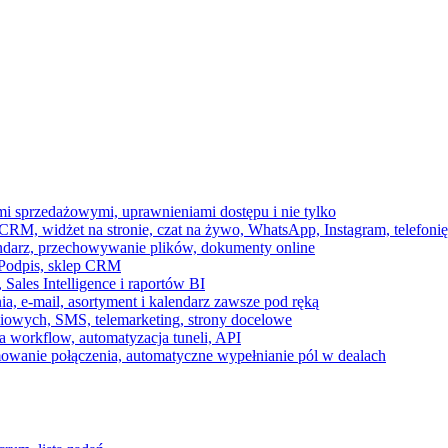
ami sprzedażowymi, uprawnieniami dostępu i nie tylko
RM, widżet na stronie, czat na żywo, WhatsApp, Instagram, telefonię
endarz, przechowywanie plików, dokumenty online
 e-Podpis, sklep CRM
ales Intelligence i raportów BI
onia, e-mail, asortyment i kalendarz zawsze pod ręką
owych, SMS, telemarketing, strony docelowe
 workflow, automatyzacja tuneli, API
mowanie połączenia, automatyczne wypełnianie pól w dealach