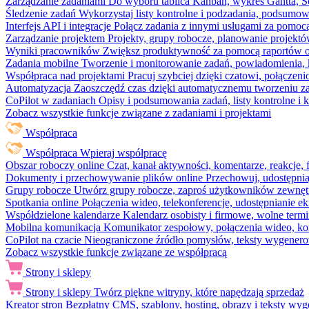
Zarządzanie zadaniami
Do wyboru tablica Kanban, wykres Gantta, Sc
Śledzenie zadań
Wykorzystaj listy kontrolne i podzadania, podsumowa
Interfejs API i integracje
Połącz zadania z innymi usługami za pomocą
Zarządzanie projektem
Projekty, grupy robocze, planowanie projektó
Wyniki pracowników
Zwiększ produktywność za pomocą raportów o 
Zadania mobilne
Tworzenie i monitorowanie zadań, powiadomienia, 
Współpraca nad projektami
Pracuj szybciej dzięki czatowi, połąc
Automatyzacja
Zaoszczędź czas dzięki automatycznemu tworzeniu za
CoPilot w zadaniach
Opisy i podsumowania zadań, listy kontrolne 
Zobacz wszystkie funkcje związane z zadaniami i projektami
Współpraca
Współpraca
Wpieraj współpracę
Obszar roboczy online
Czat, kanał aktywności, komentarze, reakcje,
Dokumenty i przechowywanie plików online
Przechowuj, udostępnia
Grupy robocze
Utwórz grupy robocze, zaproś użytkowników zewnętrz
Spotkania online
Połączenia wideo, telekonferencje, udostępnianie e
Współdzielone kalendarze
Kalendarz osobisty i firmowe, wolne termi
Mobilna komunikacja
Komunikator zespołowy, połączenia wideo, ko
CoPilot na czacie
Nieograniczone źródło pomysłów, teksty wygenero
Zobacz wszystkie funkcje związane ze współpracą
Strony i sklepy
Strony i sklepy
Twórz piękne witryny, które napędzają sprzedaż
Kreator stron
Bezpłatny CMS, szablony, hosting, obrazy i teksty wyg