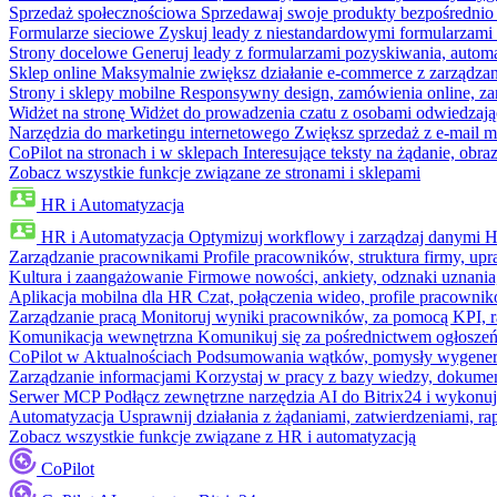
Sprzedaż społecznościowa
Sprzedawaj swoje produkty bezpośrednio
Formularze sieciowe
Zyskuj leady z niestandardowymi formularzami 
Strony docelowe
Generuj leady z formularzami pozyskiwania, automa
Sklep online
Maksymalnie zwiększ działanie e-commerce z zarządzan
Strony i sklepy mobilne
Responsywny design, zamówienia online, zar
Widżet na stronę
Widżet do prowadzenia czatu z osobami odwiedzają
Narzędzia do marketingu internetowego
Zwiększ sprzedaż z e-mail m
CoPilot na stronach i w sklepach
Interesujące teksty na żądanie, ob
Zobacz wszystkie funkcje związane ze stronami i sklepami
HR i Automatyzacja
HR i Automatyzacja
Optymizuj workflowy i zarządzaj danymi 
Zarządzanie pracownikami
Profile pracowników, struktura firmy, upr
Kultura i zaangażowanie
Firmowe nowości, ankiety, odznaki uznania,
Aplikacja mobilna dla HR
Czat, połączenia wideo, profile pracowni
Zarządzanie pracą
Monitoruj wyniki pracowników, za pomocą KPI, r
Komunikacja wewnętrzna
Komunikuj się za pośrednictwem ogłoszeń
CoPilot w Aktualnościach
Podsumowania wątków, pomysły wygenerowa
Zarządzanie informacjami
Korzystaj w pracy z bazy wiedzy, dokume
Serwer MCP
Podłącz zewnętrzne narzędzia AI do Bitrix24 i wykonu
Automatyzacja
Usprawnij działania z żądaniami, zatwierdzeniami, 
Zobacz wszystkie funkcje związane z HR i automatyzacją
CoPilot