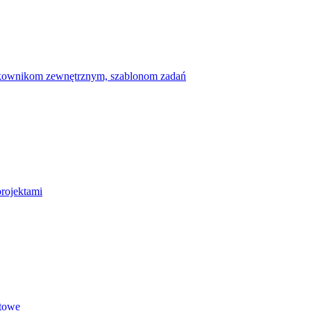
ytkownikom zewnętrznym, szablonom zadań
projektami
etowe