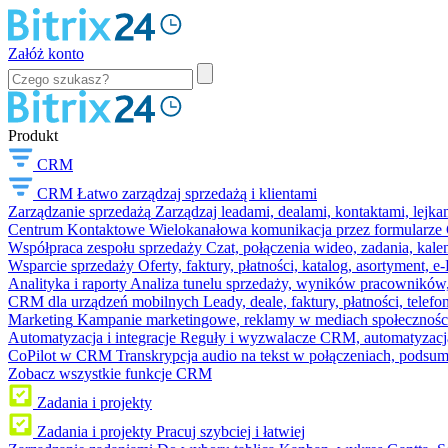
Załóż konto
Produkt
CRM
CRM
Łatwo zarządzaj sprzedażą i klientami
Zarządzanie sprzedażą
Zarządzaj leadami, dealami, kontaktami, lejk
Centrum Kontaktowe
Wielokanałowa komunikacja przez formularze C
Współpraca zespołu sprzedaży
Czat, połączenia wideo, zadania, kal
Wsparcie sprzedaży
Oferty, faktury, płatności, katalog, asortyment,
Analityka i raporty
Analiza tunelu sprzedaży, wyników pracowników, S
CRM dla urządzeń mobilnych
Leady, deale, faktury, płatności, telef
Marketing
Kampanie marketingowe, reklamy w mediach społeczności
Automatyzacja i integracje
Reguły i wyzwalacze CRM, automatyzacja
CoPilot w CRM
Transkrypcja audio na tekst w połączeniach, podsu
Zobacz wszystkie funkcje CRM
Zadania i projekty
Zadania i projekty
Pracuj szybciej i łatwiej