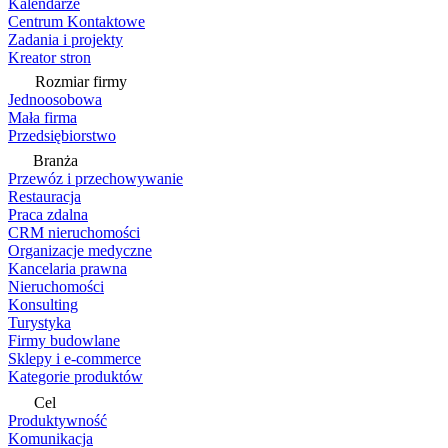
Kalendarze
Centrum Kontaktowe
Zadania i projekty
Kreator stron
Rozmiar firmy
Jednoosobowa
Mała firma
Przedsiębiorstwo
Branża
Przewóz i przechowywanie
Restauracja
Praca zdalna
CRM nieruchomości
Organizacje medyczne
Kancelaria prawna
Nieruchomości
Konsulting
Turystyka
Firmy budowlane
Sklepy i e-commerce
Kategorie produktów
Cel
Produktywność
Komunikacja