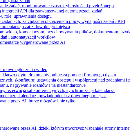
rum, lista zadań
nie zadań, monitorowanie czasu, tryb ostrości i przełożonego
 integracji API dla zaawansowanej automatyzacji zadań
w, role, uprawnienia dostępu
zadaniach, zarządzania obciążeniem pracy, wydajności zadań i KPI
komentarze, czat z dowolnego miejsca
zeniom wideo, komentarzom, przechowywaniu plików, dokumentom, uż
dań i automatyzacji workflow
i komentarze wygenerowane przez AI
 firmowe ogłoszenia wideo
j i łatwo edytuj dokumenty online za pomocą firmowego dysku
nych, skonfiguruj ustawienia dostępu i współpracuj nad zadaniami i 
kranu, nagrywanie rozmów i tła niestandardowe
ny, rezerwacja sal konferencyjnych, synchronizacja kalendarza
mentarze, kalendarz, powiadomienia z dowolnego miejsca
wane przez AI, burze mózgów i nie tylko
enerowane przez AI, dzięki którym utworzysz wspaniałe strony intern