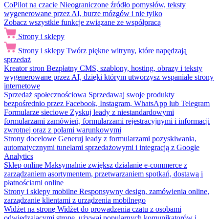
CoPilot na czacie
Nieograniczone źródło pomysłów, teksty
wygenerowane przez AI, burze mózgów i nie tylko
Zobacz wszystkie funkcje związane ze współpracą
Strony i sklepy
Strony i sklepy
Twórz piękne witryny, które napędzają
sprzedaż
Kreator stron
Bezpłatny CMS, szablony, hosting, obrazy i teksty
wygenerowane przez AI, dzięki którym utworzysz wspaniałe strony
internetowe
Sprzedaż społecznościowa
Sprzedawaj swoje produkty
bezpośrednio przez Facebook, Instagram, WhatsApp lub Telegram
Formularze sieciowe
Zyskuj leady z niestandardowymi
formularzami zamówień, formularzami rejestracyjnymi i informacji
zwrotnej oraz z polami warunkowymi
Strony docelowe
Generuj leady z formularzami pozyskiwania,
automatycznymi tunelami sprzedażowymi i integracją z Google
Analytics
Sklep online
Maksymalnie zwiększ działanie e-commerce z
zarządzaniem asortymentem, przetwarzaniem spotkań, dostawą i
płatnościami online
Strony i sklepy mobilne
Responsywny design, zamówienia online,
zarządzanie klientami z urządzenia mobilnego
Widżet na stronę
Widżet do prowadzenia czatu z osobami
odwiedzającymi stronę, używaj popularnych komunikatorów i