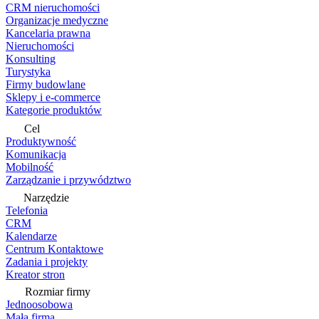
CRM nieruchomości
Organizacje medyczne
Kancelaria prawna
Nieruchomości
Konsulting
Turystyka
Firmy budowlane
Sklepy i e-commerce
Kategorie produktów
Cel
Produktywność
Komunikacja
Mobilność
Zarządzanie i przywództwo
Narzędzie
Telefonia
CRM
Kalendarze
Centrum Kontaktowe
Zadania i projekty
Kreator stron
Rozmiar firmy
Jednoosobowa
Mała firma