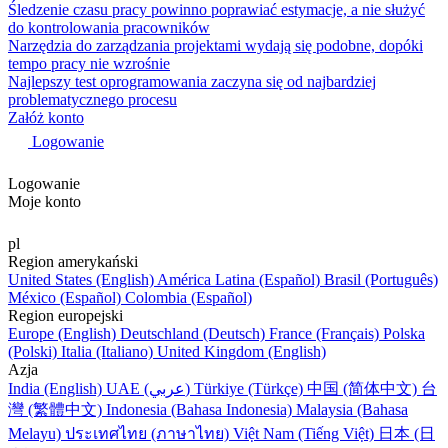
Śledzenie czasu pracy powinno poprawiać estymacje, a nie służyć
do kontrolowania pracowników
Narzędzia do zarządzania projektami wydają się podobne, dopóki
tempo pracy nie wzrośnie
Najlepszy test oprogramowania zaczyna się od najbardziej
problematycznego procesu
Załóż konto
Logowanie
Logowanie
Moje konto
pl
Region amerykański
United States (English)
América Latina (Español)
Brasil (Português)
México (Español)
Colombia (Español)
Region europejski
Europe (English)
Deutschland (Deutsch)
France (Français)
Polska
(Polski)
Italia (Italiano)
United Kingdom (English)
Azja
India (English)
UAE (عربي)
Türkiye (Türkçe)
中国 (简体中文)
台
灣 (繁體中文)
Indonesia (Bahasa Indonesia)
Malaysia (Bahasa
Melayu)
ประเทศไทย (ภาษาไทย)
Việt Nam (Tiếng Việt)
日本 (日