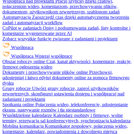
Współpraca nad projektami
Pracuj szybciej dzięki czatowi,
połączeniom wideo, komentarzom, przechowywaniu plików,
dokumentom, użytkownikom zewnętrznym, szablonom zadań
Automatyzacja
Zaoszczędź czas dzięki automatycznemu tworzeniu
zadań i automatyzacji workflow
CoPilot w zadaniach
Opisy i podsumowania zadań, listy kontrolne i
komentarze wygenerowane przez AI
Zobacz wszystkie funkcje związane z zadaniami i projektami
Współpraca
Współpraca
Wpieraj współpracę
Obszar roboczy online
Czat, kanał aktywności, komentarze, reakcje,
firmowe ogłoszenia wideo
Dokumenty i przechowywanie plików online
Przechowuj,
udostępniaj i łatwo edytuj dokumenty online za pomocą firmowego
dysku
Grupy robocze
Utwórz grupy robocze, zaproś użytkowników
zewnętrznych, skonfiguruj ustawienia dostępu i współpracuj nad
zadaniami i projektami
Spotkania online
Połączenia wideo, telekonferencje, udostępnianie
ekranu, nagrywanie rozmów i tła niestandardowe
Współdzielone kalendarze
Kalendarz osobisty i firmowe, wolne
terminy, rezerwacja sal konferencyjnych, synchronizacja kalendarza
Mobilna komunikacja
Komunikator zespołowy, połączenia wideo,
komentarze, kalendarz, powiadomienia z dowolnego miejsca