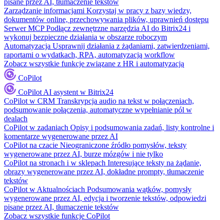
pisane przez AI, tłumaczenie tekstów
Zarządzanie informacjami
Korzystaj w pracy z bazy wiedzy,
dokumentów online, przechowywania plików, uprawnień dostępu
Serwer MCP
Podłącz zewnętrzne narzędzia AI do Bitrix24 i
wykonuj bezpieczne działania w obszarze roboczym
Automatyzacja
Usprawnij działania z żądaniami, zatwierdzeniami,
raportami o wydatkach, RPA, automatyzacją workflow
Zobacz wszystkie funkcje związane z HR i automatyzacją
CoPilot
CoPilot
AI asystent w Bitrix24
CoPilot w CRM
Transkrypcja audio na tekst w połączeniach,
podsumowanie połączenia, automatyczne wypełnianie pól w
dealach
CoPilot w zadaniach
Opisy i podsumowania zadań, listy kontrolne i
komentarze wygenerowane przez AI
CoPilot na czacie
Nieograniczone źródło pomysłów, teksty
wygenerowane przez AI, burze mózgów i nie tylko
CoPilot na stronach i w sklepach
Interesujące teksty na żądanie,
obrazy wygenerowane przez AI, dokładne prompty, tłumaczenie
tekstów
CoPilot w Aktualnościach
Podsumowania wątków, pomysły
wygenerowane przez AI, edycja i tworzenie tekstów, odpowiedzi
pisane przez AI, tłumaczenie tekstów
Zobacz wszystkie funkcje CoPilot