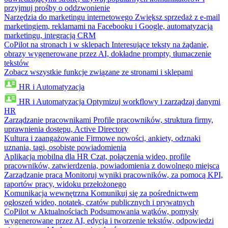
przyjmuj prośby o oddzwonienie
Narzędzia do marketingu internetowego
Zwiększ sprzedaż z e-mail
marketingiem, reklamami na Facebooku i Google, automatyzacją
marketingu, integracją CRM
CoPilot na stronach i w sklepach
Interesujące teksty na żądanie,
obrazy wygenerowane przez AI, dokładne prompty, tłumaczenie
tekstów
Zobacz wszystkie funkcje związane ze stronami i sklepami
HR i Automatyzacja
HR i Automatyzacja
Optymizuj workflowy i zarządzaj danymi
HR
Zarządzanie pracownikami
Profile pracowników, struktura firmy,
uprawnienia dostępu, Active Directory
Kultura i zaangażowanie
Firmowe nowości, ankiety, odznaki
uznania, tagi, osobiste powiadomienia
Aplikacja mobilna dla HR
Czat, połączenia wideo, profile
pracowników, zatwierdzenia, powiadomienia z dowolnego miejsca
Zarządzanie pracą
Monitoruj wyniki pracowników, za pomocą KPI,
raportów pracy, widoku przełożonego
Komunikacja wewnętrzna
Komunikuj się za pośrednictwem
ogłoszeń wideo, notatek, czatów publicznych i prywatnych
CoPilot w Aktualnościach
Podsumowania wątków, pomysły
wygenerowane przez AI, edycja i tworzenie tekstów, odpowiedzi