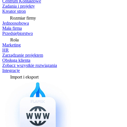
Centrum Kontaktowe
Zadania i projekty
Kreator stron
Rozmiar firmy
Jednoosobowa
Mała firma
Przedsiębiorstwo
Rola
Marketing
HR
Zarządzanie projektem
Obsługa klienta
Zobacz wszystkie rozwiązania
Integracje
Import i eksport