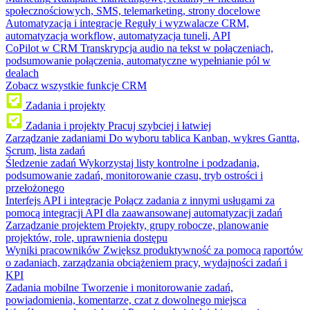
społecznościowych, SMS, telemarketing, strony docelowe
Automatyzacja i integracje
Reguły i wyzwalacze CRM,
automatyzacja workflow, automatyzacja tuneli, API
CoPilot w CRM
Transkrypcja audio na tekst w połączeniach,
podsumowanie połączenia, automatyczne wypełnianie pól w
dealach
Zobacz wszystkie funkcje CRM
Zadania i projekty
Zadania i projekty
Pracuj szybciej i łatwiej
Zarządzanie zadaniami
Do wyboru tablica Kanban, wykres Gantta,
Scrum, lista zadań
Śledzenie zadań
Wykorzystaj listy kontrolne i podzadania,
podsumowanie zadań, monitorowanie czasu, tryb ostrości i
przełożonego
Interfejs API i integracje
Połącz zadania z innymi usługami za
pomocą integracji API dla zaawansowanej automatyzacji zadań
Zarządzanie projektem
Projekty, grupy robocze, planowanie
projektów, role, uprawnienia dostępu
Wyniki pracowników
Zwiększ produktywność za pomocą raportów
o zadaniach, zarządzania obciążeniem pracy, wydajności zadań i
KPI
Zadania mobilne
Tworzenie i monitorowanie zadań,
powiadomienia, komentarze, czat z dowolnego miejsca