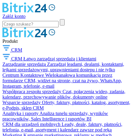
Załóż konto
Produkt
CRM
CRM
Łatwo zarządzaj sprzedażą i klientami
Zarządzanie sprzedażą
Zarządzaj leadami, dealami, kontaktami,
lejkami sprzedażowymi, uprawnieniami dostępu i nie tylko
Centrum Kontaktowe
Wielokanałowa komunikacja przez
formularze CRM, widżet na stronie, czat na żywo, WhatsApp,
Instagram, telefonię, e-mail
Współpraca zespołu sprzedaży
Czat, połączenia wideo, zadania,
kalendarz, przechowywanie plików, dokumenty online
Wsparcie sprzedaży
Oferty, faktury, płatności, katalog, asortyment,
e-Podpis, sklep CRM
Analityka i raporty
Analiza tunelu sprzedaży, wyników
pracowników, Sales Intelligence i raportów BI
CRM dla urządzeń mobilnych
Leady, deale, faktury, płatności,
telefonia, e-mail, asortyment i kalendarz zawsze pod ręką
Marketing
Kampanie marketingowe, reklamy w mediach