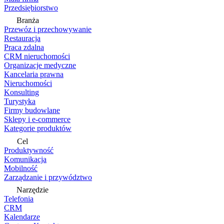
Przedsiębiorstwo
Branża
Przewóz i przechowywanie
Restauracja
Praca zdalna
CRM nieruchomości
Organizacje medyczne
Kancelaria prawna
Nieruchomości
Konsulting
Turystyka
Firmy budowlane
Sklepy i e-commerce
Kategorie produktów
Cel
Produktywność
Komunikacja
Mobilność
Zarządzanie i przywództwo
Narzędzie
Telefonia
CRM
Kalendarze