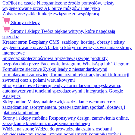
CoPilot na czacie
Nieograniczone źródło pomysłów, teksty
wygenerowane przez AI, burze mózgów i nie tylko
Zobacz wszystkie funkcje związane ze współpracą
Strony i sklepy
Strony i sklepy
Twórz piękne witryny, które napędzają
sprzedaż
Kreator stron
Bezpłatny CMS, szablony, hosting, obrazy i teksty
wygenerowane przez AI, dzięki którym utworzysz wspaniałe strony
internetowe
Sprzedaż społecznościowa
Sprzedawaj swoje produkty
bezpośrednio przez Facebook, Instagram, WhatsApp lub Telegram
Formularze sieciowe
Zyskuj leady z niestandardowymi
formularzami zamówień, formularzami rejestracyjnymi i informacji
zwrotnej oraz z polami warunkowymi
Strony docelowe
Generuj leady z formularzami pozyskiwania,
automatycznymi tunelami sprzedażowymi i integracją z Google
Analytics
Sklep online
Maksymalnie zwiększ działanie e-commerce z
zarządzaniem asortymentem, przetwarzaniem spotkań, dostawą i
płatnościami online
Strony i sklepy mobilne
Responsywny design, zamówienia online,
zarządzanie klientami z urządzenia mobilnego
Widżet na stronę
Widżet do prowadzenia czatu z osobami
odwiedzającymi stronę, używaj popularnych komunikatorów i