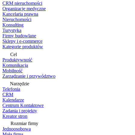
CRM nieruchomości
Organizacje medyczne
Kancelaria prawna
Nieruchomości
Konsulting
Turystyka
Firmy budowlane
Sklepy i e-commerce
Kategorie produktów
Cel
Produktywność
Komunikacja
Mobilność
Zarządzanie i przywództwo
Narzędzie
Telefonia
CRM
Kalendarze
Centrum Kontaktowe
Zadania i projekty
Kreator stron
Rozmiar firmy
Jednoosobowa
Mała firma