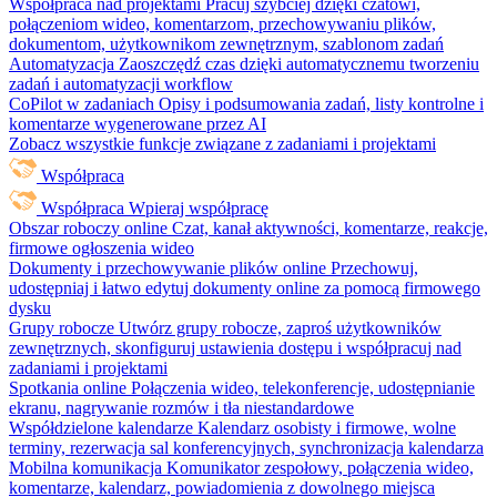
Współpraca nad projektami
Pracuj szybciej dzięki czatowi,
połączeniom wideo, komentarzom, przechowywaniu plików,
dokumentom, użytkownikom zewnętrznym, szablonom zadań
Automatyzacja
Zaoszczędź czas dzięki automatycznemu tworzeniu
zadań i automatyzacji workflow
CoPilot w zadaniach
Opisy i podsumowania zadań, listy kontrolne i
komentarze wygenerowane przez AI
Zobacz wszystkie funkcje związane z zadaniami i projektami
Współpraca
Współpraca
Wpieraj współpracę
Obszar roboczy online
Czat, kanał aktywności, komentarze, reakcje,
firmowe ogłoszenia wideo
Dokumenty i przechowywanie plików online
Przechowuj,
udostępniaj i łatwo edytuj dokumenty online za pomocą firmowego
dysku
Grupy robocze
Utwórz grupy robocze, zaproś użytkowników
zewnętrznych, skonfiguruj ustawienia dostępu i współpracuj nad
zadaniami i projektami
Spotkania online
Połączenia wideo, telekonferencje, udostępnianie
ekranu, nagrywanie rozmów i tła niestandardowe
Współdzielone kalendarze
Kalendarz osobisty i firmowe, wolne
terminy, rezerwacja sal konferencyjnych, synchronizacja kalendarza
Mobilna komunikacja
Komunikator zespołowy, połączenia wideo,
komentarze, kalendarz, powiadomienia z dowolnego miejsca