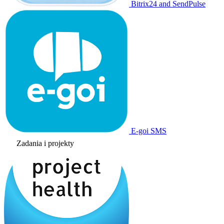
Bitrix24 and SendPulse
E-goi SMS
Zadania i projekty