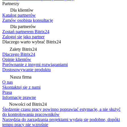
Partnerzy
Dla klientów
Katalog partnerów
Zamów osobistą konsultację
Dla partnerów
Zostań partnerem Bitrix24
Zaloguj się jako partner
Dlaczego warto wybrać Bitrix24
Zalety Bitrix24
Dlaczego Bitrix24
Opinie klientów
Porównanie z innymi rozwiązaniami
Dostosowywanie produktu
Nasza firma
O nas
Skontaktuj się z nami
Prasa
Informacje prawne
Nowości od Bitrix24
Śledzenie czasu pracy powinno poprawiać estymacje, a nie służyć
do kontrolowania pracowników
Narzędzia do zarządzania projektami wydają się podobne, dopóki
tempo pracy nie wzrośnie