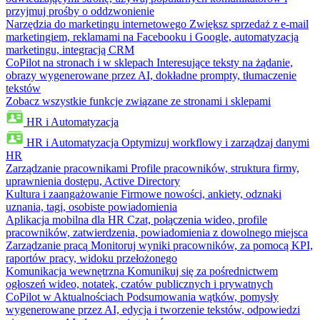
przyjmuj prośby o oddzwonienie
Narzędzia do marketingu internetowego
Zwiększ sprzedaż z e-mail
marketingiem, reklamami na Facebooku i Google, automatyzacją
marketingu, integracją CRM
CoPilot na stronach i w sklepach
Interesujące teksty na żądanie,
obrazy wygenerowane przez AI, dokładne prompty, tłumaczenie
tekstów
Zobacz wszystkie funkcje związane ze stronami i sklepami
HR i Automatyzacja
HR i Automatyzacja
Optymizuj workflowy i zarządzaj danymi
HR
Zarządzanie pracownikami
Profile pracowników, struktura firmy,
uprawnienia dostępu, Active Directory
Kultura i zaangażowanie
Firmowe nowości, ankiety, odznaki
uznania, tagi, osobiste powiadomienia
Aplikacja mobilna dla HR
Czat, połączenia wideo, profile
pracowników, zatwierdzenia, powiadomienia z dowolnego miejsca
Zarządzanie pracą
Monitoruj wyniki pracowników, za pomocą KPI,
raportów pracy, widoku przełożonego
Komunikacja wewnętrzna
Komunikuj się za pośrednictwem
ogłoszeń wideo, notatek, czatów publicznych i prywatnych
CoPilot w Aktualnościach
Podsumowania wątków, pomysły
wygenerowane przez AI, edycja i tworzenie tekstów, odpowiedzi