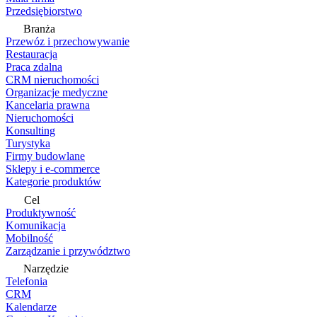
Przedsiębiorstwo
Branża
Przewóz i przechowywanie
Restauracja
Praca zdalna
CRM nieruchomości
Organizacje medyczne
Kancelaria prawna
Nieruchomości
Konsulting
Turystyka
Firmy budowlane
Sklepy i e-commerce
Kategorie produktów
Cel
Produktywność
Komunikacja
Mobilność
Zarządzanie i przywództwo
Narzędzie
Telefonia
CRM
Kalendarze