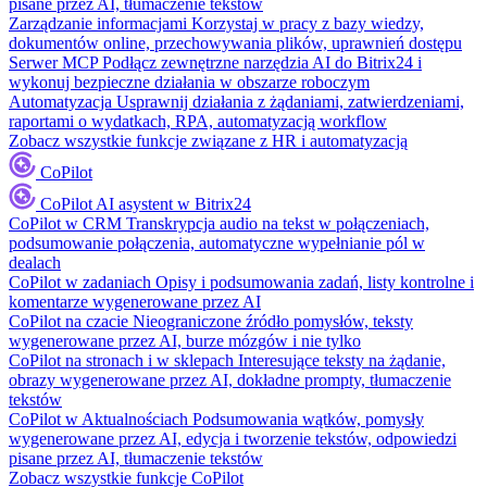
pisane przez AI, tłumaczenie tekstów
Zarządzanie informacjami
Korzystaj w pracy z bazy wiedzy,
dokumentów online, przechowywania plików, uprawnień dostępu
Serwer MCP
Podłącz zewnętrzne narzędzia AI do Bitrix24 i
wykonuj bezpieczne działania w obszarze roboczym
Automatyzacja
Usprawnij działania z żądaniami, zatwierdzeniami,
raportami o wydatkach, RPA, automatyzacją workflow
Zobacz wszystkie funkcje związane z HR i automatyzacją
CoPilot
CoPilot
AI asystent w Bitrix24
CoPilot w CRM
Transkrypcja audio na tekst w połączeniach,
podsumowanie połączenia, automatyczne wypełnianie pól w
dealach
CoPilot w zadaniach
Opisy i podsumowania zadań, listy kontrolne i
komentarze wygenerowane przez AI
CoPilot na czacie
Nieograniczone źródło pomysłów, teksty
wygenerowane przez AI, burze mózgów i nie tylko
CoPilot na stronach i w sklepach
Interesujące teksty na żądanie,
obrazy wygenerowane przez AI, dokładne prompty, tłumaczenie
tekstów
CoPilot w Aktualnościach
Podsumowania wątków, pomysły
wygenerowane przez AI, edycja i tworzenie tekstów, odpowiedzi
pisane przez AI, tłumaczenie tekstów
Zobacz wszystkie funkcje CoPilot