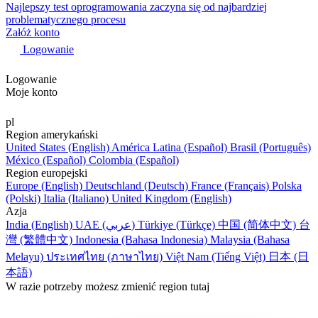
Najlepszy test oprogramowania zaczyna się od najbardziej
problematycznego procesu
Załóż konto
Logowanie
Logowanie
Moje konto
pl
Region amerykański
United States (English)
América Latina (Español)
Brasil (Português)
México (Español)
Colombia (Español)
Region europejski
Europe (English)
Deutschland (Deutsch)
France (Français)
Polska
(Polski)
Italia (Italiano)
United Kingdom (English)
Azja
India (English)
UAE (عربي)
Türkiye (Türkçe)
中国 (简体中文)
台
灣 (繁體中文)
Indonesia (Bahasa Indonesia)
Malaysia (Bahasa
Melayu)
ประเทศไทย (ภาษาไทย)
Việt Nam (Tiếng Việt)
日本 (日
本語)
W razie potrzeby możesz zmienić region tutaj