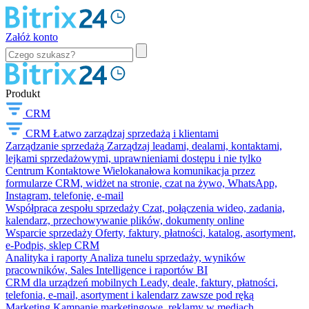
Załóż konto
Produkt
CRM
CRM
Łatwo zarządzaj sprzedażą i klientami
Zarządzanie sprzedażą
Zarządzaj leadami, dealami, kontaktami,
lejkami sprzedażowymi, uprawnieniami dostępu i nie tylko
Centrum Kontaktowe
Wielokanałowa komunikacja przez
formularze CRM, widżet na stronie, czat na żywo, WhatsApp,
Instagram, telefonię, e-mail
Współpraca zespołu sprzedaży
Czat, połączenia wideo, zadania,
kalendarz, przechowywanie plików, dokumenty online
Wsparcie sprzedaży
Oferty, faktury, płatności, katalog, asortyment,
e-Podpis, sklep CRM
Analityka i raporty
Analiza tunelu sprzedaży, wyników
pracowników, Sales Intelligence i raportów BI
CRM dla urządzeń mobilnych
Leady, deale, faktury, płatności,
telefonia, e-mail, asortyment i kalendarz zawsze pod ręką
Marketing
Kampanie marketingowe, reklamy w mediach