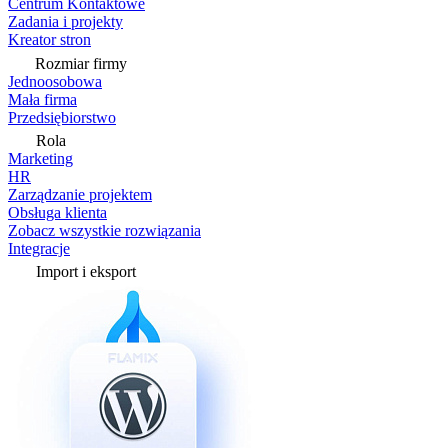
Centrum Kontaktowe
Zadania i projekty
Kreator stron
Rozmiar firmy
Jednoosobowa
Mała firma
Przedsiębiorstwo
Rola
Marketing
HR
Zarządzanie projektem
Obsługa klienta
Zobacz wszystkie rozwiązania
Integracje
Import i eksport