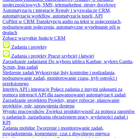
społecznościowych, SMS, telemarketing, strony docelowe
Automatyzacja i integracje
Reguły i wyzwalacze CRM,
automatyzacja workflow, automatyzacja tuneli, API
CoPilot w CRM
Transkrypcja audio na tekst w połączeniach,
podsumowanie połączenia, automatyczne wypełnianie pól w
dealach
Zobacz wszystkie funkcje CRM
Zadania i projekty
Zadania i projekty
Pracuj szybciej i łatwiej
Zarządzanie zadaniami
Do wyboru tablica Kanban, wykres Gantta,
Scrum, lista zadań
Śledzenie zadań
Wykorzystaj listy kontrolne i podzadania,
podsumowanie zadań, monitorowanie czasu, tryb ostrości i
przełożonego
Interfejs API i integracje
Połącz zadania z innymi usługami za
pomocą integracji API dla zaawansowanej automatyzacji zadań
Zarządzanie projektem
Projekty, grupy robocze, planowanie
projektów, role, uprawnienia dostępu
Wyniki pracowników
Zwiększ produktywność za pomocą raportów
o zadaniach, zarządzania obciążeniem pracy, wydajności zadań i
KPI
Zadania mobilne
Tworzenie i monitorowanie zadań,
powiadomienia, komentarze, czat z dowolnego miejsca