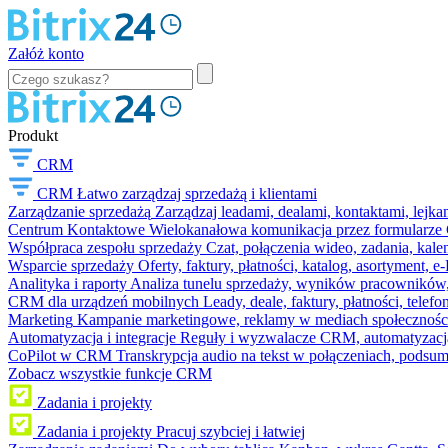
Załóż konto
Produkt
CRM
CRM
Łatwo zarządzaj sprzedażą i klientami
Zarządzanie sprzedażą
Zarządzaj leadami, dealami, kontaktami, lejk
Centrum Kontaktowe
Wielokanałowa komunikacja przez formularze C
Współpraca zespołu sprzedaży
Czat, połączenia wideo, zadania, kal
Wsparcie sprzedaży
Oferty, faktury, płatności, katalog, asortyment,
Analityka i raporty
Analiza tunelu sprzedaży, wyników pracowników, S
CRM dla urządzeń mobilnych
Leady, deale, faktury, płatności, telef
Marketing
Kampanie marketingowe, reklamy w mediach społeczności
Automatyzacja i integracje
Reguły i wyzwalacze CRM, automatyzacja
CoPilot w CRM
Transkrypcja audio na tekst w połączeniach, podsu
Zobacz wszystkie funkcje CRM
Zadania i projekty
Zadania i projekty
Pracuj szybciej i łatwiej