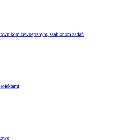
ytkownikom zewnętrznym, szablonom zadań
projektami
etowe