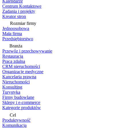
Kalendarze
Centrum Kontaktowe
Zadania i projekty
Kreator stron
Rozmiar firmy
Jednoosobowa
Mała firma
Przedsiębiorstwo
Branża
Przewóz i przechowywanie
Restauracja
Praca zdalna
CRM nieruchomości
Organizacje medyczne
Kancelaria prawna
Nieruchomości
Konsulting
Turystyka
Firmy budowlane
Sklepy i e-commerce
Kategorie produktów
Cel
Produktywność
Komunikacja