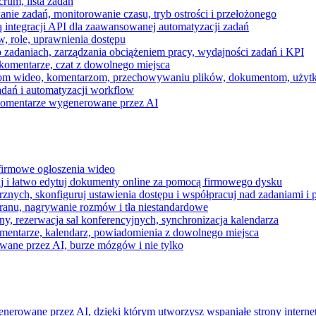
rum, lista zadań
nie zadań, monitorowanie czasu, tryb ostrości i przełożonego
 integracji API dla zaawansowanej automatyzacji zadań
w, role, uprawnienia dostępu
zadaniach, zarządzania obciążeniem pracy, wydajności zadań i KPI
komentarze, czat z dowolnego miejsca
zeniom wideo, komentarzom, przechowywaniu plików, dokumentom, uż
dań i automatyzacji workflow
i komentarze wygenerowane przez AI
 firmowe ogłoszenia wideo
j i łatwo edytuj dokumenty online za pomocą firmowego dysku
nych, skonfiguruj ustawienia dostępu i współpracuj nad zadaniami i 
kranu, nagrywanie rozmów i tła niestandardowe
ny, rezerwacja sal konferencyjnych, synchronizacja kalendarza
mentarze, kalendarz, powiadomienia z dowolnego miejsca
wane przez AI, burze mózgów i nie tylko
enerowane przez AI, dzięki którym utworzysz wspaniałe strony intern