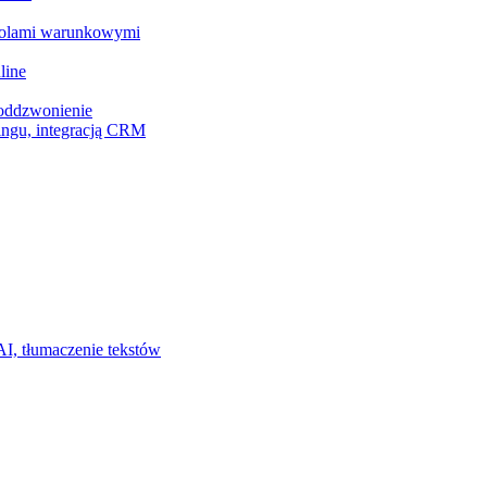
z polami warunkowymi
line
 oddzwonienie
ingu, integracją CRM
I, tłumaczenie tekstów