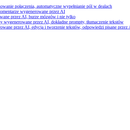
mowanie połączenia, automatyczne wypełnianie pól w dealach
i komentarze wygenerowane przez AI
wane przez AI, burze mózgów i nie tylko
razy wygenerowane przez AI, dokładne prompty, tłumaczenie tekstów
ne przez AI, edycja i tworzenie tekstów, odpowiedzi pisane przez A