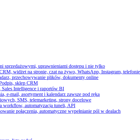
ami sprzedażowymi, uprawnieniami dostępu i nie tylko
RM, widżet na stronie, czat na żywo, WhatsApp, Instagram, telefonię
endarz, przechowywanie plików, dokumenty online
 e-Podpis, sklep CRM
ales Intelligence i raportów BI
onia, e-mail, asortyment i kalendarz zawsze pod ręką
owych, SMS, telemarketing, strony docelowe
 workflow, automatyzacja tuneli, API
mowanie połączenia, automatyczne wypełnianie pól w dealach