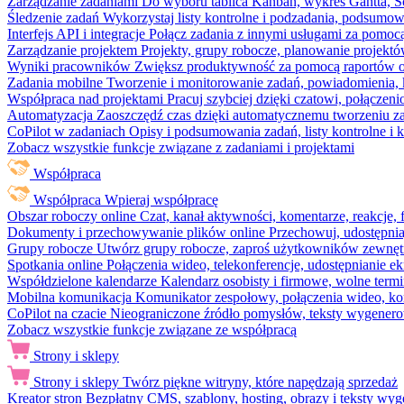
Zarządzanie zadaniami
Do wyboru tablica Kanban, wykres Gantta, Sc
Śledzenie zadań
Wykorzystaj listy kontrolne i podzadania, podsumowa
Interfejs API i integracje
Połącz zadania z innymi usługami za pomocą
Zarządzanie projektem
Projekty, grupy robocze, planowanie projektó
Wyniki pracowników
Zwiększ produktywność za pomocą raportów o 
Zadania mobilne
Tworzenie i monitorowanie zadań, powiadomienia, 
Współpraca nad projektami
Pracuj szybciej dzięki czatowi, połąc
Automatyzacja
Zaoszczędź czas dzięki automatycznemu tworzeniu za
CoPilot w zadaniach
Opisy i podsumowania zadań, listy kontrolne 
Zobacz wszystkie funkcje związane z zadaniami i projektami
Współpraca
Współpraca
Wpieraj współpracę
Obszar roboczy online
Czat, kanał aktywności, komentarze, reakcje,
Dokumenty i przechowywanie plików online
Przechowuj, udostępnia
Grupy robocze
Utwórz grupy robocze, zaproś użytkowników zewnętrz
Spotkania online
Połączenia wideo, telekonferencje, udostępnianie e
Współdzielone kalendarze
Kalendarz osobisty i firmowe, wolne termi
Mobilna komunikacja
Komunikator zespołowy, połączenia wideo, ko
CoPilot na czacie
Nieograniczone źródło pomysłów, teksty wygenero
Zobacz wszystkie funkcje związane ze współpracą
Strony i sklepy
Strony i sklepy
Twórz piękne witryny, które napędzają sprzedaż
Kreator stron
Bezpłatny CMS, szablony, hosting, obrazy i teksty wyg