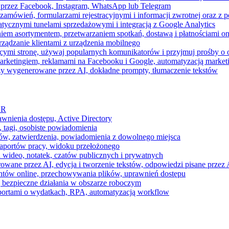
 przez Facebook, Instagram, WhatsApp lub Telegram
zamówień, formularzami rejestracyjnymi i informacji zwrotnej oraz 
tycznymi tunelami sprzedażowymi i integracją z Google Analytics
iem asortymentem, przetwarzaniem spotkań, dostawą i płatnościami on
ządzanie klientami z urządzenia mobilnego
cymi stronę, używaj popularnych komunikatorów i przyjmuj prośby o
arketingiem, reklamami na Facebooku i Google, automatyzacją market
razy wygenerowane przez AI, dokładne prompty, tłumaczenie tekstów
HR
awnienia dostępu, Active Directory
 tagi, osobiste powiadomienia
ków, zatwierdzenia, powiadomienia z dowolnego miejsca
aportów pracy, widoku przełożonego
 wideo, notatek, czatów publicznych i prywatnych
ne przez AI, edycja i tworzenie tekstów, odpowiedzi pisane przez A
ntów online, przechowywania plików, uprawnień dostępu
j bezpieczne działania w obszarze roboczym
raportami o wydatkach, RPA, automatyzacją workflow