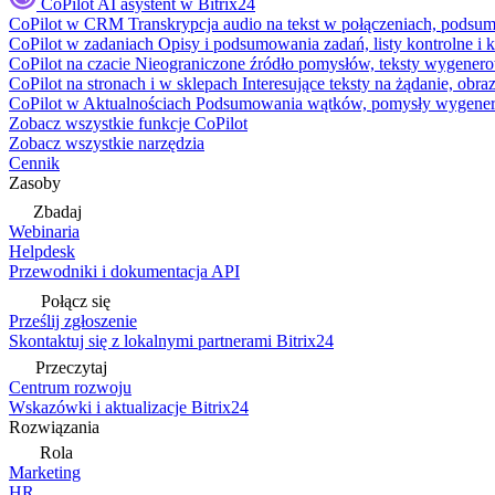
CoPilot
AI asystent w Bitrix24
CoPilot w CRM
Transkrypcja audio na tekst w połączeniach, podsu
CoPilot w zadaniach
Opisy i podsumowania zadań, listy kontrolne 
CoPilot na czacie
Nieograniczone źródło pomysłów, teksty wygenero
CoPilot na stronach i w sklepach
Interesujące teksty na żądanie, ob
CoPilot w Aktualnościach
Podsumowania wątków, pomysły wygenerowa
Zobacz wszystkie funkcje CoPilot
Zobacz wszystkie narzędzia
Cennik
Zasoby
Zbadaj
Webinaria
Helpdesk
Przewodniki i dokumentacja API
Połącz się
Prześlij zgłoszenie
Skontaktuj się z lokalnymi partnerami Bitrix24
Przeczytaj
Centrum rozwoju
Wskazówki i aktualizacje Bitrix24
Rozwiązania
Rola
Marketing
HR