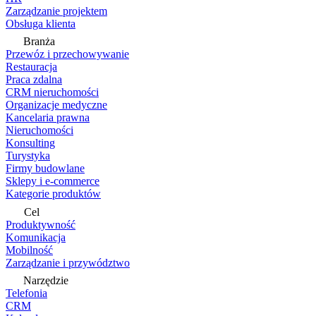
Zarządzanie projektem
Obsługa klienta
Branża
Przewóz i przechowywanie
Restauracja
Praca zdalna
CRM nieruchomości
Organizacje medyczne
Kancelaria prawna
Nieruchomości
Konsulting
Turystyka
Firmy budowlane
Sklepy i e-commerce
Kategorie produktów
Cel
Produktywność
Komunikacja
Mobilność
Zarządzanie i przywództwo
Narzędzie
Telefonia
CRM