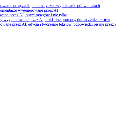
mowanie połączenia, automatyczne wypełnianie pól w dealach
i komentarze wygenerowane przez AI
wane przez AI, burze mózgów i nie tylko
razy wygenerowane przez AI, dokładne prompty, tłumaczenie tekstów
ne przez AI, edycja i tworzenie tekstów, odpowiedzi pisane przez A