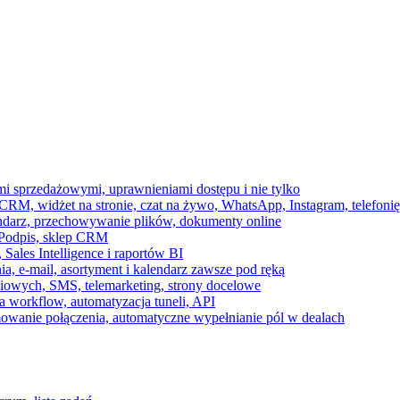
ami sprzedażowymi, uprawnieniami dostępu i nie tylko
RM, widżet na stronie, czat na żywo, WhatsApp, Instagram, telefonię
endarz, przechowywanie plików, dokumenty online
 e-Podpis, sklep CRM
ales Intelligence i raportów BI
onia, e-mail, asortyment i kalendarz zawsze pod ręką
owych, SMS, telemarketing, strony docelowe
 workflow, automatyzacja tuneli, API
mowanie połączenia, automatyczne wypełnianie pól w dealach