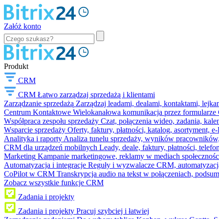
Załóż konto
Produkt
CRM
CRM
Łatwo zarządzaj sprzedażą i klientami
Zarządzanie sprzedażą
Zarządzaj leadami, dealami, kontaktami, lejk
Centrum Kontaktowe
Wielokanałowa komunikacja przez formularze C
Współpraca zespołu sprzedaży
Czat, połączenia wideo, zadania, kal
Wsparcie sprzedaży
Oferty, faktury, płatności, katalog, asortyment,
Analityka i raporty
Analiza tunelu sprzedaży, wyników pracowników, S
CRM dla urządzeń mobilnych
Leady, deale, faktury, płatności, telef
Marketing
Kampanie marketingowe, reklamy w mediach społeczności
Automatyzacja i integracje
Reguły i wyzwalacze CRM, automatyzacja
CoPilot w CRM
Transkrypcja audio na tekst w połączeniach, podsu
Zobacz wszystkie funkcje CRM
Zadania i projekty
Zadania i projekty
Pracuj szybciej i łatwiej