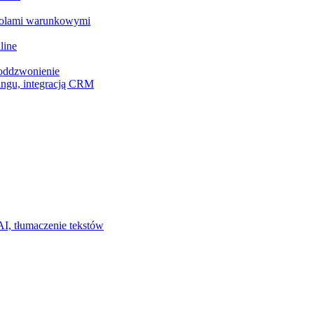
z polami warunkowymi
line
 oddzwonienie
ingu, integracją CRM
I, tłumaczenie tekstów