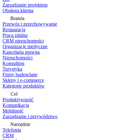
Zarządzanie projektem
Obsługa klienta
Branża
Przewóz i przechowywanie
Restauracja
Praca zdalna
CRM nieruchomości
Organizacje medyczne
Kancelaria prawna
Nieruchomości
Konsulting
Turystyka
Firmy budowlane
Sklepy i e-commerce
Kategorie produktów
Cel
Produktywność
Komunikacja
Mobilność
Zarządzanie i przywództwo
Narzędzie
Telefonia
CRM