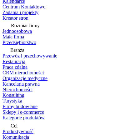
Kalendarze
Centrum Kontaktowe
Zadania i projekty
Kreator stron
Rozmiar firmy
Jednoosobowa
Mała firma
Przedsiębiorstwo
Branża
Przewóz i przechowywanie
Restauracja
Praca zdalna
CRM nieruchomości
Organizacje medyczne
Kancelaria prawna
Nieruchomości
Konsulting
Turystyka
Firmy budowlane
Sklepy i e-commerce
Kategorie produktów
Cel
Produktywność
Komunikacja