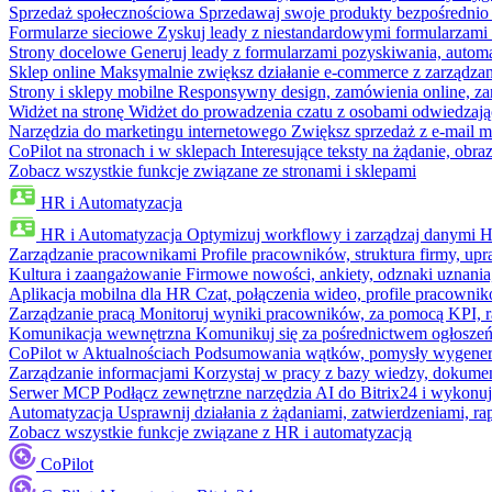
Sprzedaż społecznościowa
Sprzedawaj swoje produkty bezpośrednio
Formularze sieciowe
Zyskuj leady z niestandardowymi formularzami 
Strony docelowe
Generuj leady z formularzami pozyskiwania, automa
Sklep online
Maksymalnie zwiększ działanie e-commerce z zarządzan
Strony i sklepy mobilne
Responsywny design, zamówienia online, zar
Widżet na stronę
Widżet do prowadzenia czatu z osobami odwiedzają
Narzędzia do marketingu internetowego
Zwiększ sprzedaż z e-mail m
CoPilot na stronach i w sklepach
Interesujące teksty na żądanie, ob
Zobacz wszystkie funkcje związane ze stronami i sklepami
HR i Automatyzacja
HR i Automatyzacja
Optymizuj workflowy i zarządzaj danymi 
Zarządzanie pracownikami
Profile pracowników, struktura firmy, upr
Kultura i zaangażowanie
Firmowe nowości, ankiety, odznaki uznania,
Aplikacja mobilna dla HR
Czat, połączenia wideo, profile pracowni
Zarządzanie pracą
Monitoruj wyniki pracowników, za pomocą KPI, r
Komunikacja wewnętrzna
Komunikuj się za pośrednictwem ogłoszeń
CoPilot w Aktualnościach
Podsumowania wątków, pomysły wygenerowa
Zarządzanie informacjami
Korzystaj w pracy z bazy wiedzy, dokume
Serwer MCP
Podłącz zewnętrzne narzędzia AI do Bitrix24 i wykonu
Automatyzacja
Usprawnij działania z żądaniami, zatwierdzeniami, 
Zobacz wszystkie funkcje związane z HR i automatyzacją
CoPilot