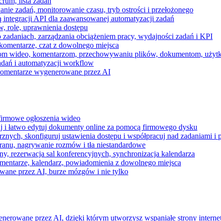
rum, lista zadań
nie zadań, monitorowanie czasu, tryb ostrości i przełożonego
 integracji API dla zaawansowanej automatyzacji zadań
w, role, uprawnienia dostępu
zadaniach, zarządzania obciążeniem pracy, wydajności zadań i KPI
komentarze, czat z dowolnego miejsca
zeniom wideo, komentarzom, przechowywaniu plików, dokumentom, uż
dań i automatyzacji workflow
i komentarze wygenerowane przez AI
 firmowe ogłoszenia wideo
j i łatwo edytuj dokumenty online za pomocą firmowego dysku
nych, skonfiguruj ustawienia dostępu i współpracuj nad zadaniami i 
kranu, nagrywanie rozmów i tła niestandardowe
ny, rezerwacja sal konferencyjnych, synchronizacja kalendarza
mentarze, kalendarz, powiadomienia z dowolnego miejsca
wane przez AI, burze mózgów i nie tylko
enerowane przez AI, dzięki którym utworzysz wspaniałe strony intern