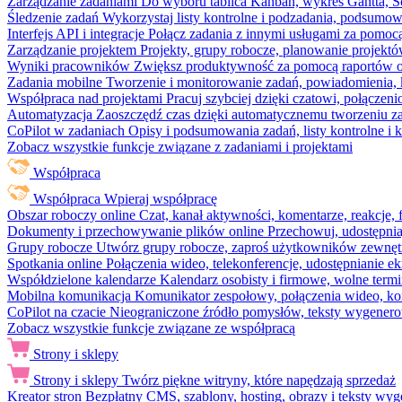
Zarządzanie zadaniami
Do wyboru tablica Kanban, wykres Gantta, Sc
Śledzenie zadań
Wykorzystaj listy kontrolne i podzadania, podsumowa
Interfejs API i integracje
Połącz zadania z innymi usługami za pomocą
Zarządzanie projektem
Projekty, grupy robocze, planowanie projektó
Wyniki pracowników
Zwiększ produktywność za pomocą raportów o 
Zadania mobilne
Tworzenie i monitorowanie zadań, powiadomienia, 
Współpraca nad projektami
Pracuj szybciej dzięki czatowi, połąc
Automatyzacja
Zaoszczędź czas dzięki automatycznemu tworzeniu za
CoPilot w zadaniach
Opisy i podsumowania zadań, listy kontrolne 
Zobacz wszystkie funkcje związane z zadaniami i projektami
Współpraca
Współpraca
Wpieraj współpracę
Obszar roboczy online
Czat, kanał aktywności, komentarze, reakcje,
Dokumenty i przechowywanie plików online
Przechowuj, udostępnia
Grupy robocze
Utwórz grupy robocze, zaproś użytkowników zewnętrz
Spotkania online
Połączenia wideo, telekonferencje, udostępnianie e
Współdzielone kalendarze
Kalendarz osobisty i firmowe, wolne termi
Mobilna komunikacja
Komunikator zespołowy, połączenia wideo, ko
CoPilot na czacie
Nieograniczone źródło pomysłów, teksty wygenero
Zobacz wszystkie funkcje związane ze współpracą
Strony i sklepy
Strony i sklepy
Twórz piękne witryny, które napędzają sprzedaż
Kreator stron
Bezpłatny CMS, szablony, hosting, obrazy i teksty wyg