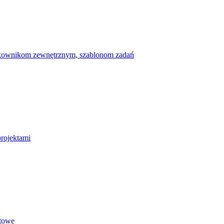
ytkownikom zewnętrznym, szablonom zadań
projektami
etowe