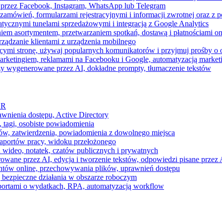
 przez Facebook, Instagram, WhatsApp lub Telegram
zamówień, formularzami rejestracyjnymi i informacji zwrotnej oraz 
tycznymi tunelami sprzedażowymi i integracją z Google Analytics
iem asortymentem, przetwarzaniem spotkań, dostawą i płatnościami on
ządzanie klientami z urządzenia mobilnego
cymi stronę, używaj popularnych komunikatorów i przyjmuj prośby o
arketingiem, reklamami na Facebooku i Google, automatyzacją market
razy wygenerowane przez AI, dokładne prompty, tłumaczenie tekstów
HR
awnienia dostępu, Active Directory
 tagi, osobiste powiadomienia
ków, zatwierdzenia, powiadomienia z dowolnego miejsca
aportów pracy, widoku przełożonego
 wideo, notatek, czatów publicznych i prywatnych
ne przez AI, edycja i tworzenie tekstów, odpowiedzi pisane przez A
ntów online, przechowywania plików, uprawnień dostępu
j bezpieczne działania w obszarze roboczym
raportami o wydatkach, RPA, automatyzacją workflow