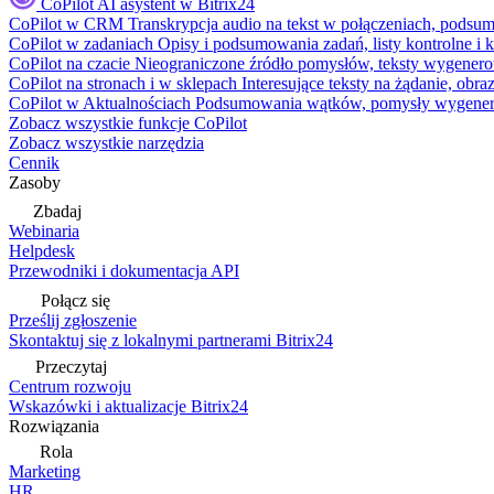
CoPilot
AI asystent w Bitrix24
CoPilot w CRM
Transkrypcja audio na tekst w połączeniach, podsu
CoPilot w zadaniach
Opisy i podsumowania zadań, listy kontrolne 
CoPilot na czacie
Nieograniczone źródło pomysłów, teksty wygenero
CoPilot na stronach i w sklepach
Interesujące teksty na żądanie, ob
CoPilot w Aktualnościach
Podsumowania wątków, pomysły wygenerowa
Zobacz wszystkie funkcje CoPilot
Zobacz wszystkie narzędzia
Cennik
Zasoby
Zbadaj
Webinaria
Helpdesk
Przewodniki i dokumentacja API
Połącz się
Prześlij zgłoszenie
Skontaktuj się z lokalnymi partnerami Bitrix24
Przeczytaj
Centrum rozwoju
Wskazówki i aktualizacje Bitrix24
Rozwiązania
Rola
Marketing
HR