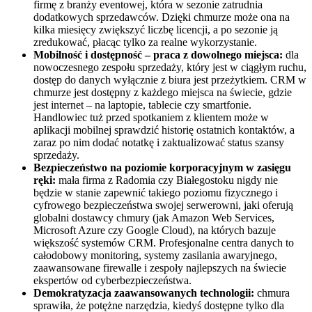
firmę z branży eventowej, która w sezonie zatrudnia
dodatkowych sprzedawców. Dzięki chmurze może ona na
kilka miesięcy zwiększyć liczbę licencji, a po sezonie ją
zredukować, płacąc tylko za realne wykorzystanie.
Mobilność i dostępność – praca z dowolnego miejsca:
dla
nowoczesnego zespołu sprzedaży, który jest w ciągłym ruchu,
dostęp do danych wyłącznie z biura jest przeżytkiem. CRM w
chmurze jest dostępny z każdego miejsca na świecie, gdzie
jest internet – na laptopie, tablecie czy smartfonie.
Handlowiec tuż przed spotkaniem z klientem może w
aplikacji mobilnej sprawdzić historię ostatnich kontaktów, a
zaraz po nim dodać notatkę i zaktualizować status szansy
sprzedaży.
Bezpieczeństwo na poziomie korporacyjnym w zasięgu
ręki:
mała firma z Radomia czy Białegostoku nigdy nie
będzie w stanie zapewnić takiego poziomu fizycznego i
cyfrowego bezpieczeństwa swojej serwerowni, jaki oferują
globalni dostawcy chmury (jak Amazon Web Services,
Microsoft Azure czy Google Cloud), na których bazuje
większość systemów CRM. Profesjonalne centra danych to
całodobowy monitoring, systemy zasilania awaryjnego,
zaawansowane firewalle i zespoły najlepszych na świecie
ekspertów od cyberbezpieczeństwa.
Demokratyzacja zaawansowanych technologii:
chmura
sprawiła, że potężne narzędzia, kiedyś dostępne tylko dla