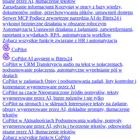
pisane przez AI, tłumaczenie tekstów
Zarządzanie informacjami
Korzystaj w pracy z bazy wiedzy,
dokumentów online, przechowywania plików, uprawnień dostępu
Serwer MCP
Podłącz zewnętrzne narzędzia AI do Bitrix24 i
wykonuj bezpieczne działania w obszarze roboczym
Automatyzacja
Usprawnij działania z żądaniami, zatwierdzeniami,
raportami o wydatkach, RPA, automatyzacją workflow
Zobacz wszystkie funkcje związane z HR i automatyzacją
CoPilot
CoPilot
AI asystent w Bitrix24
CoPilot w CRM
Transkrypcja audio na tekst w połączeniach,
podsumowanie połączenia, automatyczne wypełnianie pól w
dealach
CoPilot w zadaniach
Opisy i podsumowania zadań, listy kontrolne i
komentarze wygenerowane przez AI
CoPilot na czacie
Nieograniczone źródło pomysłów, teksty
wygenerowane przez AI, burze mózgów i nie tylko
CoPilot na stronach i w sklepach
Interesujące teksty na żądanie,
obrazy wygenerowane przez AI, dokładne prompty, tłumaczenie
tekstów
CoPilot w Aktualnościach
Podsumowania wątków, pomysły
wygenerowane przez AI, edycja i tworzenie tekstów, odpowiedzi
pisane przez AI, tłumaczenie tekstów
Zobacz wszystkie funkcje CoPilot