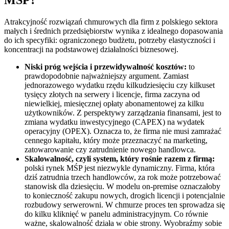
Atrakcyjność rozwiązań chmurowych dla firm z polskiego sektora
małych i średnich przedsiębiorstw wynika z idealnego dopasowania
do ich specyfiki: ograniczonego budżetu, potrzeby elastyczności i
koncentracji na podstawowej działalności biznesowej.
Niski próg wejścia i przewidywalność kosztów:
to
prawdopodobnie najważniejszy argument. Zamiast
jednorazowego wydatku rzędu kilkudziesięciu czy kilkuset
tysięcy złotych na serwery i licencje, firma zaczyna od
niewielkiej, miesięcznej opłaty abonamentowej za kilku
użytkowników. Z perspektywy zarządzania finansami, jest to
zmiana wydatku inwestycyjnego (CAPEX) na wydatek
operacyjny (OPEX). Oznacza to, że firma nie musi zamrażać
cennego kapitału, który może przeznaczyć na marketing,
zatowarowanie czy zatrudnienie nowego handlowca.
Skalowalność, czyli system, który rośnie razem z firmą:
polski rynek MŚP jest niezwykle dynamiczny. Firma, która
dziś zatrudnia trzech handlowców, za rok może potrzebować
stanowisk dla dziesięciu. W modelu on-premise oznaczałoby
to konieczność zakupu nowych, drogich licencji i potencjalnie
rozbudowy serwerowni. W chmurze proces ten sprowadza się
do kilku kliknięć w panelu administracyjnym. Co równie
ważne, skalowalność działa w obie strony. Wyobraźmy sobie