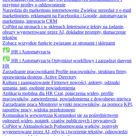
przyjmuj prośby o oddzwonienie
Narzędzia do marketingu internetowego
Zwiększ sprzedaż z e-mail
marketingiem, reklamami na Facebooku i Google, automatyzacją
marketingu, integracją CRM
CoPilot na stronach i w sklepach
Interesujące teksty na żądanie,
obrazy wygenerowane przez AI, dokładne prompty, tłumaczenie
tekstów
Zobacz wszystkie funkcje związane ze stronami i sklepami
HR i Automatyzacja
HR i Automatyzacja
Optymizuj workflowy i zarządzaj danymi
HR
Zarządzanie pracownikami
Profile pracowników, struktura firmy,
uprawnienia dostępu, Active Directory
Kultura i zaangażowanie
Firmowe nowości, ankiety, odznaki
uznania, tagi, osobiste powiadomienia
Aplikacja mobilna dla HR
Czat, połączenia wideo, profile
pracowników, zatwierdzenia, powiadomienia z dowolnego miejsca
Zarządzanie pracą
Monitoruj wyniki pracowników, za pomocą KPI,
raportów pracy, widoku przełożonego
Komunikacja wewnętrzna
Komunikuj się za pośrednictwem
ogłoszeń wideo, notatek, czatów publicznych i prywatnych
CoPilot w Aktualnościach
Podsumowania wątków, pomysły
wygenerowane przez AI, edycja i tworzenie tekstów, odpowiedzi