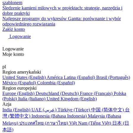
szablonem
Śledzenie kamieni milowych w projektach: strategie, narzędzia i
dobre praktyki
Najlepsze programy do wykresów Gantta: porównanie i wybór
odpowiedniego rozwiązania
Załóż konto
Logowanie
Logowanie
Moje konto
pl
Region amerykański
United States (English)
América Latina (Español)
Brasil (Português)
México (Español)
Colombia (Español)
Region europejski
Europe (English)
Deutschland (Deutsch)
France (Français)
Polska
(Polski)
Italia (Italiano)
United Kingdom (English)
Azja
India (English)
UAE (عربي)
Türkiye (Türkçe)
中国 (简体中文)
台
灣 (繁體中文)
Indonesia (Bahasa Indonesia)
Malaysia (Bahasa
Melayu)
ประเทศไทย (ภาษาไทย)
Việt Nam (Tiếng Việt)
日本 (日
本語)