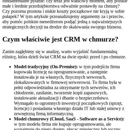
fundamentalne pytanie: czy teraz jest właściwy moment, aby polskie
małe i średnie przedsiębiorstwa odważnie postawiły na chmurę?
Czy pozorna prostota i niskie koszty początkowe nie kryją w sobie
pułapek? W tym artykule przeanalizujemy argumenty za i przeciw,
aby pomóc polskim menedżerom podjąć jedną z najważniejszych
strategicznych decyzji na drodze do skalowania swojego biznesu.
Czym właściwie jest CRM w chmurze?
Zanim zagłębimy się w analizę, warto wyjaśnić fundamentalną
różnicę, która dzieli świat CRM na dwie epoki: przed i po chmurze.
Model tradycyjny (On-Premise):
w tym podejściu firma
kupowała licencję na oprogramowanie, a następnie
instalowała je na własnych, fizycznych serwerach,
zlokalizowanych w firmowej serwerowni. To firma była w
pełni odpowiedzialna za utrzymanie tych serwerów, ich
chłodzenie, zasilanie, tworzenie kopii zapasowych,
instalowanie aktualizacji i dbanie o bezpieczeństwo.
Wymagało to ogromnych inwestycji początkowych (sprzęt,
licencje) i posiadania własnego działu IT lub stałej umowy z
zewnętrzną firmą informatyczną.
Model chmurowy (Cloud, SaaS - Software as a Service):
w tym modelu firma nie kupuje oprogramowania, ale
wynajmuje do niego dostęp, płacąc miesięczny lub roczny