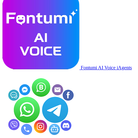
Fontumi AI Voice iAgents