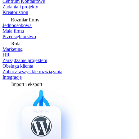
Centrum Kontaktowe
Zadania i projekty
Kreator stron
Rozmiar firmy
Jednoosobowa
Mała firma
Przedsiębiorstwo
Rola
Marketing
HR
Zarządzanie projektem
Obsługa klienta
Zobacz wszystkie rozwiązania
Integracje
Import i eksport