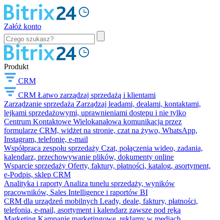
Załóż konto
Produkt
CRM
CRM
Łatwo zarządzaj sprzedażą i klientami
Zarządzanie sprzedażą
Zarządzaj leadami, dealami, kontaktami,
lejkami sprzedażowymi, uprawnieniami dostępu i nie tylko
Centrum Kontaktowe
Wielokanałowa komunikacja przez
formularze CRM, widżet na stronie, czat na żywo, WhatsApp,
Instagram, telefonię, e-mail
Współpraca zespołu sprzedaży
Czat, połączenia wideo, zadania,
kalendarz, przechowywanie plików, dokumenty online
Wsparcie sprzedaży
Oferty, faktury, płatności, katalog, asortyment,
e-Podpis, sklep CRM
Analityka i raporty
Analiza tunelu sprzedaży, wyników
pracowników, Sales Intelligence i raportów BI
CRM dla urządzeń mobilnych
Leady, deale, faktury, płatności,
telefonia, e-mail, asortyment i kalendarz zawsze pod ręką
Marketing
Kampanie marketingowe, reklamy w mediach