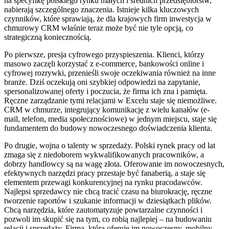
na specyfikę polskiego rynku małych i średnich przedsiębiorstw,
nabierają szczególnego znaczenia. Istnieje kilka kluczowych
czynników, które sprawiają, że dla krajowych firm inwestycja w
chmurowy CRM właśnie teraz może być nie tyle opcją, co
strategiczną koniecznością.
Po pierwsze, presja cyfrowego przyspieszenia. Klienci, którzy
masowo zaczęli korzystać z e-commerce, bankowości online i
cyfrowej rozrywki, przenieśli swoje oczekiwania również na inne
branże. Dziś oczekują oni szybkiej odpowiedzi na zapytanie,
spersonalizowanej oferty i poczucia, że firma ich zna i pamięta.
Ręczne zarządzanie tymi relacjami w Excelu staje się niemożliwe.
CRM w chmurze, integrujący komunikację z wielu kanałów (e-
mail, telefon, media społecznościowe) w jednym miejscu, staje się
fundamentem do budowy nowoczesnego doświadczenia klienta.
Po drugie, wojna o talenty w sprzedaży. Polski rynek pracy od lat
zmaga się z niedoborem wykwalifikowanych pracowników, a
dobrzy handlowcy są na wagę złota. Oferowanie im nowoczesnych,
efektywnych narzędzi pracy przestaje być fanaberią, a staje się
elementem przewagi konkurencyjnej na rynku pracodawców.
Najlepsi sprzedawcy nie chcą tracić czasu na biurokrację, ręczne
tworzenie raportów i szukanie informacji w dziesiątkach plików.
Chcą narzędzia, które zautomatyzuje powtarzalne czynności i
pozwoli im skupić się na tym, co robią najlepiej – na budowaniu
relacji i sprzedaży. Firma, która oferuje im nowoczesny, mobilny