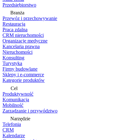
Przedsiębiorstwo
Branża
Przewóz i przechowywanie
Restauracja
Praca zdalna
CRM nieruchomości
Organizacje medyczne
Kancelaria prawna
Nieruchomości
Konsulting
Turystyka
Firmy budowlane
Sklepy i e-commerce
Kategorie produktów
Cel
Produktywność
Komunikacja
Mobilność
Zarządzanie i przywództwo
Narzędzie
Telefonia
CRM
Kalendarze