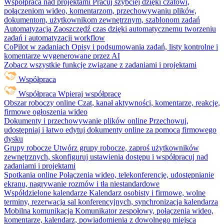
Współpraca nad projektami
Pracuj szybciej dzięki czatowi,
połączeniom wideo, komentarzom, przechowywaniu plików,
dokumentom, użytkownikom zewnętrznym, szablonom zadań
Automatyzacja
Zaoszczędź czas dzięki automatycznemu tworzeniu
zadań i automatyzacji workflow
CoPilot w zadaniach
Opisy i podsumowania zadań, listy kontrolne i
komentarze wygenerowane przez AI
Zobacz wszystkie funkcje związane z zadaniami i projektami
Współpraca
Współpraca
Wpieraj współpracę
Obszar roboczy online
Czat, kanał aktywności, komentarze, reakcje,
firmowe ogłoszenia wideo
Dokumenty i przechowywanie plików online
Przechowuj,
udostępniaj i łatwo edytuj dokumenty online za pomocą firmowego
dysku
Grupy robocze
Utwórz grupy robocze, zaproś użytkowników
zewnętrznych, skonfiguruj ustawienia dostępu i współpracuj nad
zadaniami i projektami
Spotkania online
Połączenia wideo, telekonferencje, udostępnianie
ekranu, nagrywanie rozmów i tła niestandardowe
Współdzielone kalendarze
Kalendarz osobisty i firmowe, wolne
terminy, rezerwacja sal konferencyjnych, synchronizacja kalendarza
Mobilna komunikacja
Komunikator zespołowy, połączenia wideo,
komentarze, kalendarz, powiadomienia z dowolnego miejsca