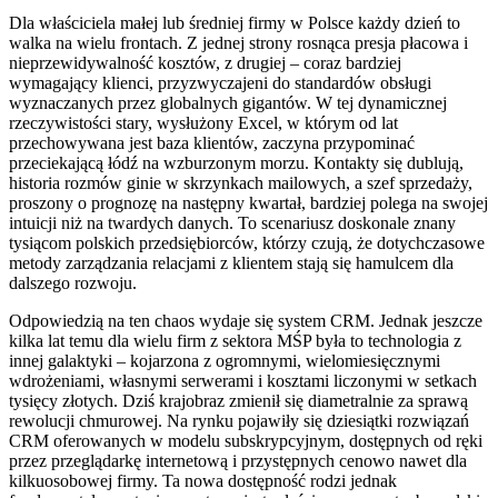
Dla właściciela małej lub średniej firmy w Polsce każdy dzień to
walka na wielu frontach. Z jednej strony rosnąca presja płacowa i
nieprzewidywalność kosztów, z drugiej – coraz bardziej
wymagający klienci, przyzwyczajeni do standardów obsługi
wyznaczanych przez globalnych gigantów. W tej dynamicznej
rzeczywistości stary, wysłużony Excel, w którym od lat
przechowywana jest baza klientów, zaczyna przypominać
przeciekającą łódź na wzburzonym morzu. Kontakty się dublują,
historia rozmów ginie w skrzynkach mailowych, a szef sprzedaży,
proszony o prognozę na następny kwartał, bardziej polega na swojej
intuicji niż na twardych danych. To scenariusz doskonale znany
tysiącom polskich przedsiębiorców, którzy czują, że dotychczasowe
metody zarządzania relacjami z klientem stają się hamulcem dla
dalszego rozwoju.
Odpowiedzią na ten chaos wydaje się system CRM. Jednak jeszcze
kilka lat temu dla wielu firm z sektora MŚP była to technologia z
innej galaktyki – kojarzona z ogromnymi, wielomiesięcznymi
wdrożeniami, własnymi serwerami i kosztami liczonymi w setkach
tysięcy złotych. Dziś krajobraz zmienił się diametralnie za sprawą
rewolucji chmurowej. Na rynku pojawiły się dziesiątki rozwiązań
CRM oferowanych w modelu subskrypcyjnym, dostępnych od ręki
przez przeglądarkę internetową i przystępnych cenowo nawet dla
kilkuosobowej firmy. Ta nowa dostępność rodzi jednak