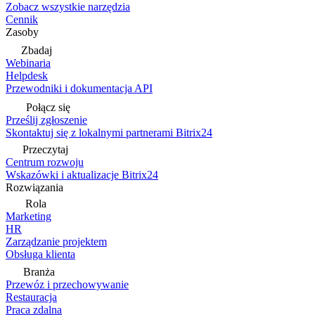
Zobacz wszystkie narzędzia
Cennik
Zasoby
Zbadaj
Webinaria
Helpdesk
Przewodniki i dokumentacja API
Połącz się
Prześlij zgłoszenie
Skontaktuj się z lokalnymi partnerami Bitrix24
Przeczytaj
Centrum rozwoju
Wskazówki i aktualizacje Bitrix24
Rozwiązania
Rola
Marketing
HR
Zarządzanie projektem
Obsługa klienta
Branża
Przewóz i przechowywanie
Restauracja
Praca zdalna