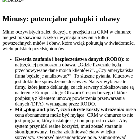
Minusy: potencjalne pułapki i obawy
Mimo oczywistych zalet, decyzja o przejściu na CRM w chmurze
nie jest pozbawiona ryzyka i wymaga rozwiania kilku
powszechnych mitów i obaw, które wciąż pokutują w świadomości
wielu polskich przedsiębiorców.
Kwestia zaufania i bezpieczeństwa danych (RODO):
to
najczęściej podnoszona obawa. „Gdzie fizycznie będą
przechowywane dane moich klientów?”, „Czy amerykańska
firma będzie je analizować?”. To słuszne pytania. Kluczowe
jest dokładne sprawdzenie dostawcy. Należy wybierać te
firmy, które jasno deklarują, że ich serwery zlokalizowane są
na terenie Europejskiego Obszaru Gospodarczego i które
podpisują z klientem umowę powierzenia przetwarzania
danych (DPA), wymaganą przez RODO.
Mit „plug-and-play”, czyli ukryte koszty wdrożenia:
niska
cena abonamentu może być myląca. CRM w chmurze to nie
jest program, który instaluje się i on po prostu działa. Aby
system przyniósł realne korzyści, musi zostać starannie
skonfigurowany. Trzeba zdefiniować etapy w lejku
sprzedaży, stworzyć niestandardowe pola, zaimportować