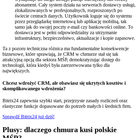
abonament. Cały system działa na serwerach dostawcy usługi,
zlokalizowanych w profesjonalnych, rozproszonych po
świecie centrach danych. Użytkownik loguje się do systemu
przez przeglądarkę internetową lub aplikację mobilną, tak
samo jak do swojej poczty e-mail czy bankowości online. To
dostawca jest w pełni odpowiedzialny za utrzymanie
infrastruktury, bezpieczeństwo, aktualizacje i kopie zapasowe.
Ta z pozoru techniczna różnica ma fundamentalne konsekwencje
biznesowe, które sprawiają, że CRM w chmurze stał się tak
atrakcyjną opcją dla sektora MŚP, demokratyzując dostęp do
technologii, która kiedyś była zarezerwowana tylko dla
największych.
Chcesz wdrożyć CRM, ale obawiasz się ukrytych kosztów i
skomplikowanego wdrożenia?
Bitrix24 zapewnia szybki start, przejrzyste zasady rozliczeń oraz
elastyczne funkcje dopasowane do potrzeb małych i średnich firm.
Sprawdź Bitrix24 już dziś!
Plusy: dlaczego chmura kusi polskie
MŚP?