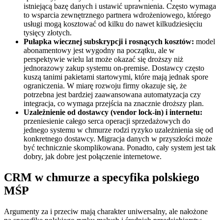
istniejącą bazę danych i ustawić uprawnienia. Często wymaga
to wsparcia zewnętrznego partnera wdrożeniowego, którego
usługi mogą kosztować od kilku do nawet kilkudziesięciu
tysięcy złotych.
Pułapka wiecznej subskrypcji i rosnących kosztów:
model
abonamentowy jest wygodny na początku, ale w
perspektywie wielu lat może okazać się droższy niż
jednorazowy zakup systemu on-premise. Dostawcy często
kuszą tanimi pakietami startowymi, które mają jednak spore
ograniczenia. W miarę rozwoju firmy okazuje się, że
potrzebna jest bardziej zaawansowana automatyzacja czy
integracja, co wymaga przejścia na znacznie droższy plan.
Uzależnienie od dostawcy (vendor lock-in) i internetu:
przeniesienie całego serca operacji sprzedażowych do
jednego systemu w chmurze rodzi ryzyko uzależnienia się od
konkretnego dostawcy. Migracja danych w przyszłości może
być technicznie skomplikowana. Ponadto, cały system jest tak
dobry, jak dobre jest połączenie internetowe.
CRM w chmurze a specyfika polskiego
MŚP
Argumenty za i przeciw mają charakter uniwersalny, ale nałożone