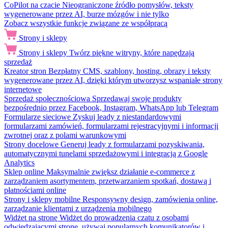
CoPilot na czacie
Nieograniczone źródło pomysłów, teksty
wygenerowane przez AI, burze mózgów i nie tylko
Zobacz wszystkie funkcje związane ze współpracą
Strony i sklepy
Strony i sklepy
Twórz piękne witryny, które napędzają
sprzedaż
Kreator stron
Bezpłatny CMS, szablony, hosting, obrazy i teksty
wygenerowane przez AI, dzięki którym utworzysz wspaniałe strony
internetowe
Sprzedaż społecznościowa
Sprzedawaj swoje produkty
bezpośrednio przez Facebook, Instagram, WhatsApp lub Telegram
Formularze sieciowe
Zyskuj leady z niestandardowymi
formularzami zamówień, formularzami rejestracyjnymi i informacji
zwrotnej oraz z polami warunkowymi
Strony docelowe
Generuj leady z formularzami pozyskiwania,
automatycznymi tunelami sprzedażowymi i integracją z Google
Analytics
Sklep online
Maksymalnie zwiększ działanie e-commerce z
zarządzaniem asortymentem, przetwarzaniem spotkań, dostawą i
płatnościami online
Strony i sklepy mobilne
Responsywny design, zamówienia online,
zarządzanie klientami z urządzenia mobilnego
Widżet na stronę
Widżet do prowadzenia czatu z osobami
odwiedzającymi stronę, używaj popularnych komunikatorów i