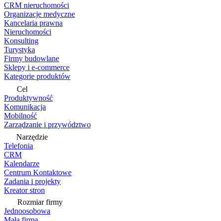
CRM nieruchomości
Organizacje medyczne
Kancelaria prawna
Nieruchomości
Konsulting
Turystyka
Firmy budowlane
Sklepy i e-commerce
Kategorie produktów
Cel
Produktywność
Komunikacja
Mobilność
Zarządzanie i przywództwo
Narzędzie
Telefonia
CRM
Kalendarze
Centrum Kontaktowe
Zadania i projekty
Kreator stron
Rozmiar firmy
Jednoosobowa
Mała firma