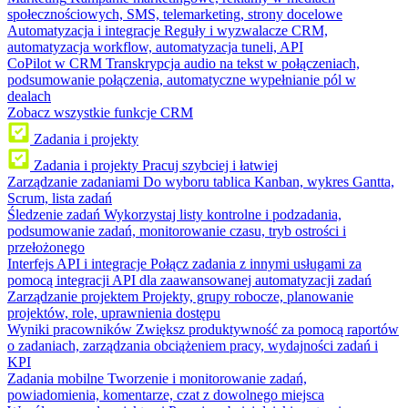
społecznościowych, SMS, telemarketing, strony docelowe
Automatyzacja i integracje
Reguły i wyzwalacze CRM,
automatyzacja workflow, automatyzacja tuneli, API
CoPilot w CRM
Transkrypcja audio na tekst w połączeniach,
podsumowanie połączenia, automatyczne wypełnianie pól w
dealach
Zobacz wszystkie funkcje CRM
Zadania i projekty
Zadania i projekty
Pracuj szybciej i łatwiej
Zarządzanie zadaniami
Do wyboru tablica Kanban, wykres Gantta,
Scrum, lista zadań
Śledzenie zadań
Wykorzystaj listy kontrolne i podzadania,
podsumowanie zadań, monitorowanie czasu, tryb ostrości i
przełożonego
Interfejs API i integracje
Połącz zadania z innymi usługami za
pomocą integracji API dla zaawansowanej automatyzacji zadań
Zarządzanie projektem
Projekty, grupy robocze, planowanie
projektów, role, uprawnienia dostępu
Wyniki pracowników
Zwiększ produktywność za pomocą raportów
o zadaniach, zarządzania obciążeniem pracy, wydajności zadań i
KPI
Zadania mobilne
Tworzenie i monitorowanie zadań,
powiadomienia, komentarze, czat z dowolnego miejsca