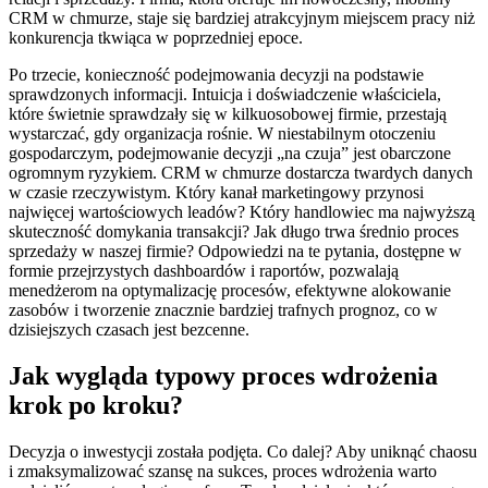
CRM w chmurze, staje się bardziej atrakcyjnym miejscem pracy niż
konkurencja tkwiąca w poprzedniej epoce.
Po trzecie, konieczność podejmowania decyzji na podstawie
sprawdzonych informacji. Intuicja i doświadczenie właściciela,
które świetnie sprawdzały się w kilkuosobowej firmie, przestają
wystarczać, gdy organizacja rośnie. W niestabilnym otoczeniu
gospodarczym, podejmowanie decyzji „na czuja” jest obarczone
ogromnym ryzykiem. CRM w chmurze dostarcza twardych danych
w czasie rzeczywistym. Który kanał marketingowy przynosi
najwięcej wartościowych leadów? Który handlowiec ma najwyższą
skuteczność domykania transakcji? Jak długo trwa średnio proces
sprzedaży w naszej firmie? Odpowiedzi na te pytania, dostępne w
formie przejrzystych dashboardów i raportów, pozwalają
menedżerom na optymalizację procesów, efektywne alokowanie
zasobów i tworzenie znacznie bardziej trafnych prognoz, co w
dzisiejszych czasach jest bezcenne.
Jak wygląda typowy proces wdrożenia
krok po kroku?
Decyzja o inwestycji została podjęta. Co dalej? Aby uniknąć chaosu
i zmaksymalizować szansę na sukces, proces wdrożenia warto