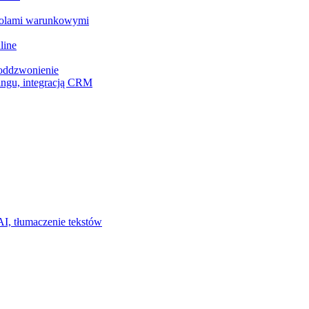
z polami warunkowymi
line
 oddzwonienie
ingu, integracją CRM
I, tłumaczenie tekstów