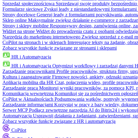
Sprzedaż społecznościowa
Sprzedawaj swoje produkty bezpośrednio
Formularze sieciowe
Zyskuj leady z niestandardowymi formularzami 
Strony docelowe
Generuj leady z formularzami pozyskiwania, automa
Sklep online
Maksymalnie zwiększ działanie e-commerce z zarządzan
Strony i sklepy mobilne
Responsywny design, zamówienia online, zar
Widżet na stronę
Widżet do prowadzenia czatu z osobami odwiedzają
Narzędzia do marketingu internetowego
Zwiększ sprzedaż z e-mail m
CoPilot na stronach i w sklepach
Interesujące teksty na żądanie, ob
Zobacz wszystkie funkcje związane ze stronami i sklepami
HR i Automatyzacja
HR i Automatyzacja
Optymizuj workflowy i zarządzaj danymi 
Zarządzanie pracownikami
Profile pracowników, struktura firmy, upr
Kultura i zaangażowanie
Firmowe nowości, ankiety, odznaki uznania,
Aplikacja mobilna dla HR
Czat, połączenia wideo, profile pracowni
Zarządzanie pracą
Monitoruj wyniki pracowników, za pomocą KPI, r
Komunikacja wewnętrzna
Komunikuj się za pośrednictwem ogłoszeń
CoPilot w Aktualnościach
Podsumowania wątków, pomysły wygenerowa
Zarządzanie informacjami
Korzystaj w pracy z bazy wiedzy, dokume
Serwer MCP
Podłącz zewnętrzne narzędzia AI do Bitrix24 i wykonu
Automatyzacja
Usprawnij działania z żądaniami, zatwierdzeniami, 
Zobacz wszystkie funkcje związane z HR i automatyzacją
CoPilot