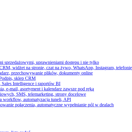
ami sprzedażowymi, uprawnieniami dostępu i nie tylko
RM, widżet na stronie, czat na żywo, WhatsApp, Instagram, telefonię
endarz, przechowywanie plików, dokumenty online
 e-Podpis, sklep CRM
ales Intelligence i raportów BI
onia, e-mail, asortyment i kalendarz zawsze pod ręką
owych, SMS, telemarketing, strony docelowe
 workflow, automatyzacja tuneli, API
mowanie połączenia, automatyczne wypełnianie pól w dealach