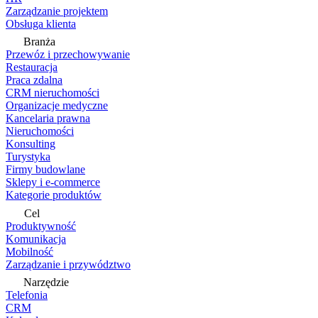
Zarządzanie projektem
Obsługa klienta
Branża
Przewóz i przechowywanie
Restauracja
Praca zdalna
CRM nieruchomości
Organizacje medyczne
Kancelaria prawna
Nieruchomości
Konsulting
Turystyka
Firmy budowlane
Sklepy i e-commerce
Kategorie produktów
Cel
Produktywność
Komunikacja
Mobilność
Zarządzanie i przywództwo
Narzędzie
Telefonia
CRM