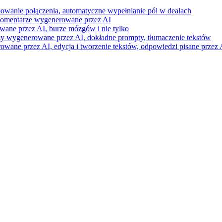
mowanie połączenia, automatyczne wypełnianie pól w dealach
i komentarze wygenerowane przez AI
wane przez AI, burze mózgów i nie tylko
razy wygenerowane przez AI, dokładne prompty, tłumaczenie tekstów
ne przez AI, edycja i tworzenie tekstów, odpowiedzi pisane przez A