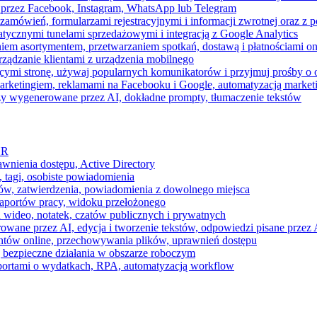
 przez Facebook, Instagram, WhatsApp lub Telegram
zamówień, formularzami rejestracyjnymi i informacji zwrotnej oraz 
tycznymi tunelami sprzedażowymi i integracją z Google Analytics
iem asortymentem, przetwarzaniem spotkań, dostawą i płatnościami on
ządzanie klientami z urządzenia mobilnego
cymi stronę, używaj popularnych komunikatorów i przyjmuj prośby o
arketingiem, reklamami na Facebooku i Google, automatyzacją market
razy wygenerowane przez AI, dokładne prompty, tłumaczenie tekstów
HR
awnienia dostępu, Active Directory
 tagi, osobiste powiadomienia
ków, zatwierdzenia, powiadomienia z dowolnego miejsca
aportów pracy, widoku przełożonego
 wideo, notatek, czatów publicznych i prywatnych
ne przez AI, edycja i tworzenie tekstów, odpowiedzi pisane przez A
ntów online, przechowywania plików, uprawnień dostępu
j bezpieczne działania w obszarze roboczym
raportami o wydatkach, RPA, automatyzacją workflow