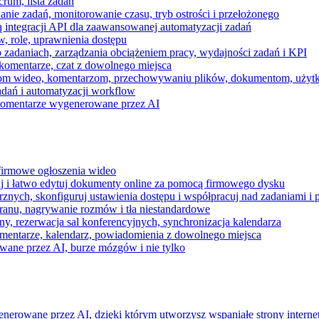
rum, lista zadań
nie zadań, monitorowanie czasu, tryb ostrości i przełożonego
 integracji API dla zaawansowanej automatyzacji zadań
w, role, uprawnienia dostępu
zadaniach, zarządzania obciążeniem pracy, wydajności zadań i KPI
komentarze, czat z dowolnego miejsca
zeniom wideo, komentarzom, przechowywaniu plików, dokumentom, uż
dań i automatyzacji workflow
i komentarze wygenerowane przez AI
 firmowe ogłoszenia wideo
j i łatwo edytuj dokumenty online za pomocą firmowego dysku
nych, skonfiguruj ustawienia dostępu i współpracuj nad zadaniami i 
kranu, nagrywanie rozmów i tła niestandardowe
ny, rezerwacja sal konferencyjnych, synchronizacja kalendarza
mentarze, kalendarz, powiadomienia z dowolnego miejsca
wane przez AI, burze mózgów i nie tylko
enerowane przez AI, dzięki którym utworzysz wspaniałe strony intern