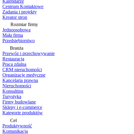
Kalendarze
Centrum Kontaktowe
Zadania i projekty
Kreator stron
Rozmiar firmy
Jednoosobowa
Mała firma
Przedsiębiorstwo
Branża
Przewóz i przechowywanie
Restauracja
Praca zdalna
CRM nieruchomości
Organizacje medyczne
Kancelaria prawna
Nieruchomości
Konsulting
Turystyka
Firmy budowlane
Sklepy i e-commerce
Kategorie produktów
Cel
Produktywność
Komunikacja