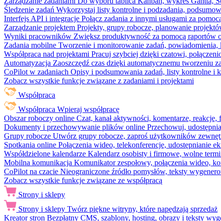
Zarządzanie zadaniami
Do wyboru tablica Kanban, wykres Gantta, Sc
Śledzenie zadań
Wykorzystaj listy kontrolne i podzadania, podsumowa
Interfejs API i integracje
Połącz zadania z innymi usługami za pomocą
Zarządzanie projektem
Projekty, grupy robocze, planowanie projektó
Wyniki pracowników
Zwiększ produktywność za pomocą raportów o 
Zadania mobilne
Tworzenie i monitorowanie zadań, powiadomienia, 
Współpraca nad projektami
Pracuj szybciej dzięki czatowi, połąc
Automatyzacja
Zaoszczędź czas dzięki automatycznemu tworzeniu za
CoPilot w zadaniach
Opisy i podsumowania zadań, listy kontrolne 
Zobacz wszystkie funkcje związane z zadaniami i projektami
Współpraca
Współpraca
Wpieraj współpracę
Obszar roboczy online
Czat, kanał aktywności, komentarze, reakcje,
Dokumenty i przechowywanie plików online
Przechowuj, udostępnia
Grupy robocze
Utwórz grupy robocze, zaproś użytkowników zewnętrz
Spotkania online
Połączenia wideo, telekonferencje, udostępnianie e
Współdzielone kalendarze
Kalendarz osobisty i firmowe, wolne termi
Mobilna komunikacja
Komunikator zespołowy, połączenia wideo, ko
CoPilot na czacie
Nieograniczone źródło pomysłów, teksty wygenero
Zobacz wszystkie funkcje związane ze współpracą
Strony i sklepy
Strony i sklepy
Twórz piękne witryny, które napędzają sprzedaż
Kreator stron
Bezpłatny CMS, szablony, hosting, obrazy i teksty wyg