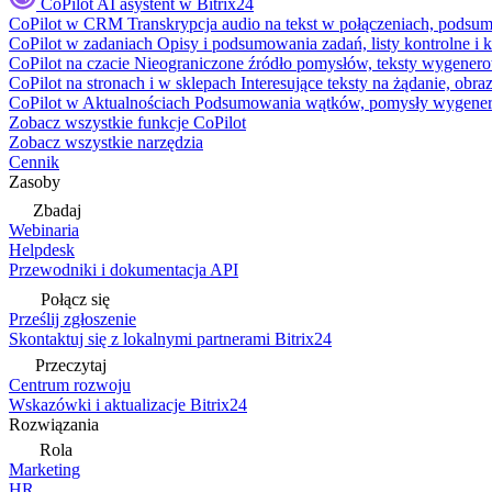
CoPilot
AI asystent w Bitrix24
CoPilot w CRM
Transkrypcja audio na tekst w połączeniach, podsu
CoPilot w zadaniach
Opisy i podsumowania zadań, listy kontrolne 
CoPilot na czacie
Nieograniczone źródło pomysłów, teksty wygenero
CoPilot na stronach i w sklepach
Interesujące teksty na żądanie, ob
CoPilot w Aktualnościach
Podsumowania wątków, pomysły wygenerowa
Zobacz wszystkie funkcje CoPilot
Zobacz wszystkie narzędzia
Cennik
Zasoby
Zbadaj
Webinaria
Helpdesk
Przewodniki i dokumentacja API
Połącz się
Prześlij zgłoszenie
Skontaktuj się z lokalnymi partnerami Bitrix24
Przeczytaj
Centrum rozwoju
Wskazówki i aktualizacje Bitrix24
Rozwiązania
Rola
Marketing
HR