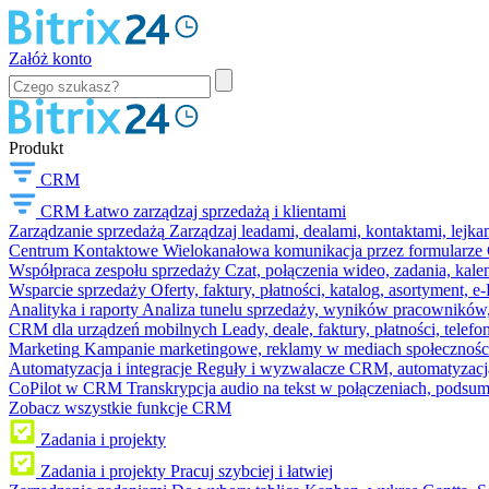
Załóż konto
Produkt
CRM
CRM
Łatwo zarządzaj sprzedażą i klientami
Zarządzanie sprzedażą
Zarządzaj leadami, dealami, kontaktami, lejk
Centrum Kontaktowe
Wielokanałowa komunikacja przez formularze C
Współpraca zespołu sprzedaży
Czat, połączenia wideo, zadania, kal
Wsparcie sprzedaży
Oferty, faktury, płatności, katalog, asortyment,
Analityka i raporty
Analiza tunelu sprzedaży, wyników pracowników, S
CRM dla urządzeń mobilnych
Leady, deale, faktury, płatności, telef
Marketing
Kampanie marketingowe, reklamy w mediach społeczności
Automatyzacja i integracje
Reguły i wyzwalacze CRM, automatyzacja
CoPilot w CRM
Transkrypcja audio na tekst w połączeniach, podsu
Zobacz wszystkie funkcje CRM
Zadania i projekty
Zadania i projekty
Pracuj szybciej i łatwiej