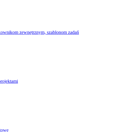
ytkownikom zewnętrznym, szablonom zadań
projektami
etowe