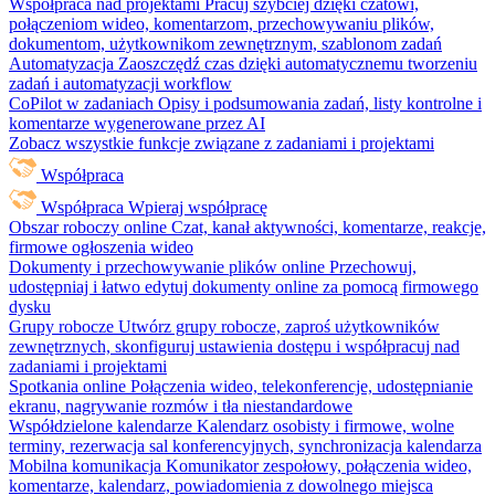
Współpraca nad projektami
Pracuj szybciej dzięki czatowi,
połączeniom wideo, komentarzom, przechowywaniu plików,
dokumentom, użytkownikom zewnętrznym, szablonom zadań
Automatyzacja
Zaoszczędź czas dzięki automatycznemu tworzeniu
zadań i automatyzacji workflow
CoPilot w zadaniach
Opisy i podsumowania zadań, listy kontrolne i
komentarze wygenerowane przez AI
Zobacz wszystkie funkcje związane z zadaniami i projektami
Współpraca
Współpraca
Wpieraj współpracę
Obszar roboczy online
Czat, kanał aktywności, komentarze, reakcje,
firmowe ogłoszenia wideo
Dokumenty i przechowywanie plików online
Przechowuj,
udostępniaj i łatwo edytuj dokumenty online za pomocą firmowego
dysku
Grupy robocze
Utwórz grupy robocze, zaproś użytkowników
zewnętrznych, skonfiguruj ustawienia dostępu i współpracuj nad
zadaniami i projektami
Spotkania online
Połączenia wideo, telekonferencje, udostępnianie
ekranu, nagrywanie rozmów i tła niestandardowe
Współdzielone kalendarze
Kalendarz osobisty i firmowe, wolne
terminy, rezerwacja sal konferencyjnych, synchronizacja kalendarza
Mobilna komunikacja
Komunikator zespołowy, połączenia wideo,
komentarze, kalendarz, powiadomienia z dowolnego miejsca