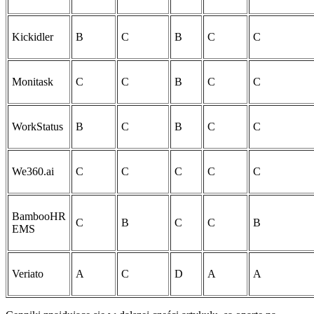
Kickidler
B
C
B
C
C
Monitask
C
C
B
C
C
WorkStatus
B
C
B
C
C
We360.ai
C
C
C
C
C
BambooHR
C
B
C
C
B
EMS
Veriato
A
C
D
A
A