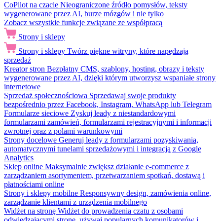
CoPilot na czacie
Nieograniczone źródło pomysłów, teksty
wygenerowane przez AI, burze mózgów i nie tylko
Zobacz wszystkie funkcje związane ze współpracą
Strony i sklepy
Strony i sklepy
Twórz piękne witryny, które napędzają
sprzedaż
Kreator stron
Bezpłatny CMS, szablony, hosting, obrazy i teksty
wygenerowane przez AI, dzięki którym utworzysz wspaniałe strony
internetowe
Sprzedaż społecznościowa
Sprzedawaj swoje produkty
bezpośrednio przez Facebook, Instagram, WhatsApp lub Telegram
Formularze sieciowe
Zyskuj leady z niestandardowymi
formularzami zamówień, formularzami rejestracyjnymi i informacji
zwrotnej oraz z polami warunkowymi
Strony docelowe
Generuj leady z formularzami pozyskiwania,
automatycznymi tunelami sprzedażowymi i integracją z Google
Analytics
Sklep online
Maksymalnie zwiększ działanie e-commerce z
zarządzaniem asortymentem, przetwarzaniem spotkań, dostawą i
płatnościami online
Strony i sklepy mobilne
Responsywny design, zamówienia online,
zarządzanie klientami z urządzenia mobilnego
Widżet na stronę
Widżet do prowadzenia czatu z osobami
odwiedzającymi stronę, używaj popularnych komunikatorów i