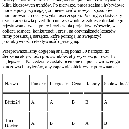
kilku kluczowych trendów. Po pierwsze, praca zdalna i hybrydowe
modele pracy wymagają od menedżerów nowych sposobów
monitorowania i oceny wydajności zespołu. Po drugie, elastyczny
czas pracy stawia przed firmami wyzwanie w zakresie dokładnego
rejestrowania czasu pracy i rozliczania projektów. Wreszcie, w
obliczu rosnącej konkurencji i presji na optymalizację kosztów,
firmy poszukują narzędzi, które pomogą im zwiększyć
produktywność i efektywność operacyjną.
Przeprowadziliśmy dogłębną analizę ponad 30 narzędzi do
śledzenia aktywności pracowników, aby wyselekcjonować 15
najlepszych. Narzędzia te zostały ocenione na podstawie szeregu
kluczowych kryteriów, aby zapewnić obiektywne porównanie:
Nazwa
Funkcje
Integracje
Cena
Raporty
Skalowalnoś
Bitrix24
A+
A
B
B
A
Time
A
B
B
A
B
Doctor