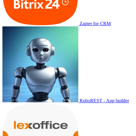
Zapier for CRM
RoboREST - App builder