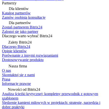
Partnerzy
Dla klientów
Katalog partnerów
Zamów osobistą konsultację
Dla partnerów
Zostań partnerem Bitrix24
Zaloguj się jako partner
Dlaczego warto wybrać Bitrix24
Zalety Bitrix24
Dlaczego Bitrix24
Opinie klientów
Porównanie z innymi rozwiązaniami
Dostosowywanie produktu
Nasza firma
O nas
Skontaktuj się z nami
Prasa
Informacje prawne
Nowości od Bitrix24
Analiza ścieżki krytycznej: kompletny przewodnik z gotowym
szablonem
Śledzenie kamieni milowych w projektach: strategie, narzędzia i
dobre praktyki