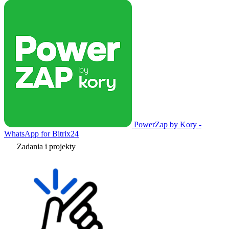
PowerZap by Kory -
WhatsApp for Bitrix24
Zadania i projekty