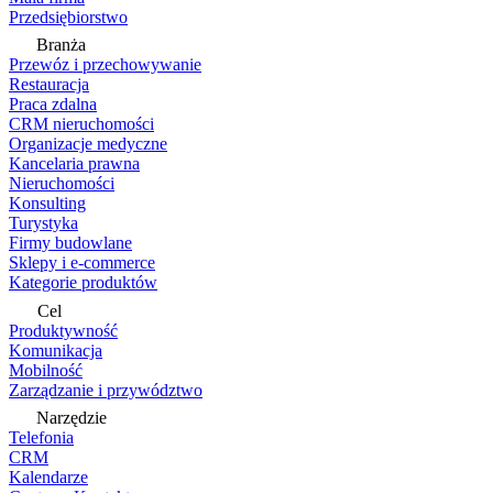
Przedsiębiorstwo
Branża
Przewóz i przechowywanie
Restauracja
Praca zdalna
CRM nieruchomości
Organizacje medyczne
Kancelaria prawna
Nieruchomości
Konsulting
Turystyka
Firmy budowlane
Sklepy i e-commerce
Kategorie produktów
Cel
Produktywność
Komunikacja
Mobilność
Zarządzanie i przywództwo
Narzędzie
Telefonia
CRM
Kalendarze