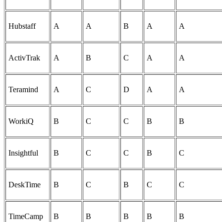
Hubstaff
A
A
B
A
A
ActivTrak
A
B
C
A
A
Teramind
A
C
D
A
A
WorkiQ
B
C
C
B
B
Insightful
B
C
C
B
C
DeskTime
B
C
B
C
C
TimeCamp
B
B
B
B
B