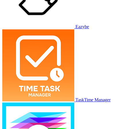
Eazybe
TaskTime Manager