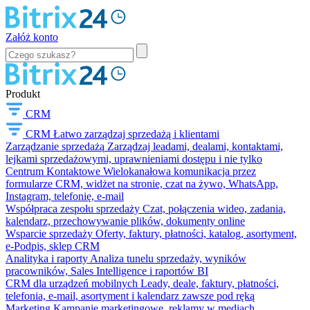
Załóż konto
Produkt
CRM
CRM
Łatwo zarządzaj sprzedażą i klientami
Zarządzanie sprzedażą
Zarządzaj leadami, dealami, kontaktami,
lejkami sprzedażowymi, uprawnieniami dostępu i nie tylko
Centrum Kontaktowe
Wielokanałowa komunikacja przez
formularze CRM, widżet na stronie, czat na żywo, WhatsApp,
Instagram, telefonię, e-mail
Współpraca zespołu sprzedaży
Czat, połączenia wideo, zadania,
kalendarz, przechowywanie plików, dokumenty online
Wsparcie sprzedaży
Oferty, faktury, płatności, katalog, asortyment,
e-Podpis, sklep CRM
Analityka i raporty
Analiza tunelu sprzedaży, wyników
pracowników, Sales Intelligence i raportów BI
CRM dla urządzeń mobilnych
Leady, deale, faktury, płatności,
telefonia, e-mail, asortyment i kalendarz zawsze pod ręką
Marketing
Kampanie marketingowe, reklamy w mediach