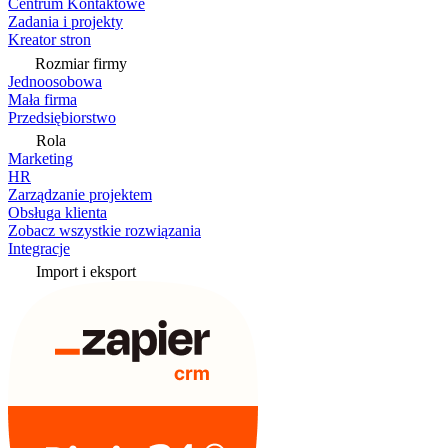
Centrum Kontaktowe
Zadania i projekty
Kreator stron
Rozmiar firmy
Jednoosobowa
Mała firma
Przedsiębiorstwo
Rola
Marketing
HR
Zarządzanie projektem
Obsługa klienta
Zobacz wszystkie rozwiązania
Integracje
Import i eksport