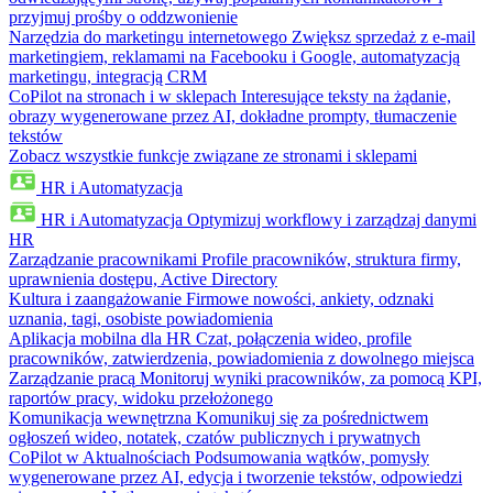
przyjmuj prośby o oddzwonienie
Narzędzia do marketingu internetowego
Zwiększ sprzedaż z e-mail
marketingiem, reklamami na Facebooku i Google, automatyzacją
marketingu, integracją CRM
CoPilot na stronach i w sklepach
Interesujące teksty na żądanie,
obrazy wygenerowane przez AI, dokładne prompty, tłumaczenie
tekstów
Zobacz wszystkie funkcje związane ze stronami i sklepami
HR i Automatyzacja
HR i Automatyzacja
Optymizuj workflowy i zarządzaj danymi
HR
Zarządzanie pracownikami
Profile pracowników, struktura firmy,
uprawnienia dostępu, Active Directory
Kultura i zaangażowanie
Firmowe nowości, ankiety, odznaki
uznania, tagi, osobiste powiadomienia
Aplikacja mobilna dla HR
Czat, połączenia wideo, profile
pracowników, zatwierdzenia, powiadomienia z dowolnego miejsca
Zarządzanie pracą
Monitoruj wyniki pracowników, za pomocą KPI,
raportów pracy, widoku przełożonego
Komunikacja wewnętrzna
Komunikuj się za pośrednictwem
ogłoszeń wideo, notatek, czatów publicznych i prywatnych
CoPilot w Aktualnościach
Podsumowania wątków, pomysły
wygenerowane przez AI, edycja i tworzenie tekstów, odpowiedzi