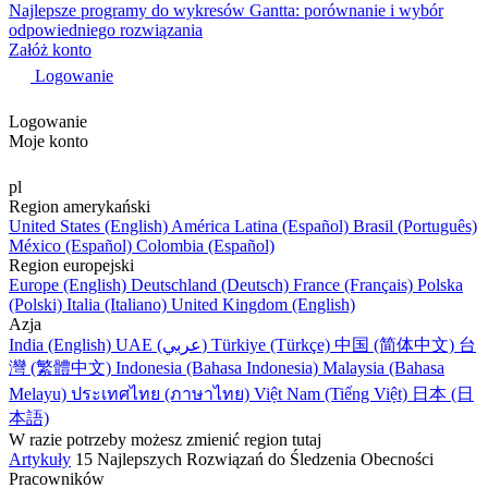
Najlepsze programy do wykresów Gantta: porównanie i wybór
odpowiedniego rozwiązania
Załóż konto
Logowanie
Logowanie
Moje konto
pl
Region amerykański
United States (English)
América Latina (Español)
Brasil (Português)
México (Español)
Colombia (Español)
Region europejski
Europe (English)
Deutschland (Deutsch)
France (Français)
Polska
(Polski)
Italia (Italiano)
United Kingdom (English)
Azja
India (English)
UAE (عربي)
Türkiye (Türkçe)
中国 (简体中文)
台
灣 (繁體中文)
Indonesia (Bahasa Indonesia)
Malaysia (Bahasa
Melayu)
ประเทศไทย (ภาษาไทย)
Việt Nam (Tiếng Việt)
日本 (日
本語)
W razie potrzeby możesz zmienić region tutaj
Artykuły
15 Najlepszych Rozwiązań do Śledzenia Obecności
Pracowników