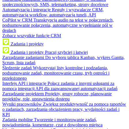
społecznościowych, SMS, telemarketing, strony docelowe
Automatyzacja i integracje
Reguły i wyzwalacze CRM,
automatyzacja workflow, automatyzacja tuneli, API
CoPilot w CRM
Transkrypcja audio na tekst w połączeniach,
podsumowanie połączenia, automatyczne wypełnianie pól w
dealach
Zobacz wszystkie funkcje CRM
Zadania i projekty
Zadania i projekty
Pracuj szybciej i łatwiej
Zarządzanie zadaniami
Do wyboru tablica Kanban, wykres Gantta,
Scrum, lista zadań
Śledzenie zadań
Wykorzystaj listy kontrolne i podzadania,
podsumowanie zadań, monitorowanie czasu, tryb ostrości i
przełożonego
Interfejs API i integracje
Połącz zadania z innymi usługami za
pomocą integracji API dla zaawansowanej automatyzacji zadań
Zarządzanie projektem
Projekty, grupy robocze, planowanie
projektów, role, uprawnienia dostępu
Wyniki pracowników
Zwiększ produktywność za pomocą raportów
o zadaniach, zarządzania obciążeniem pracy, wydajności zadań i
KPI
Zadania mobilne
Tworzenie i monitorowanie zadań,
powiadomienia, komentarze, czat z dowolnego miejsca