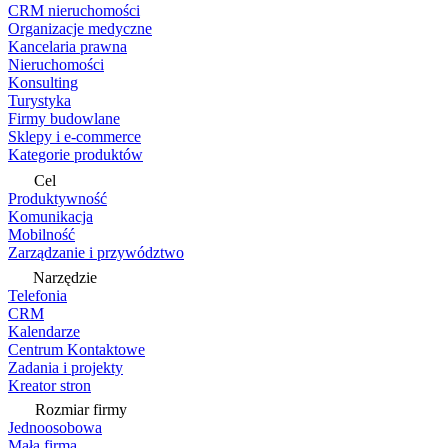
CRM nieruchomości
Organizacje medyczne
Kancelaria prawna
Nieruchomości
Konsulting
Turystyka
Firmy budowlane
Sklepy i e-commerce
Kategorie produktów
Cel
Produktywność
Komunikacja
Mobilność
Zarządzanie i przywództwo
Narzędzie
Telefonia
CRM
Kalendarze
Centrum Kontaktowe
Zadania i projekty
Kreator stron
Rozmiar firmy
Jednoosobowa
Mała firma