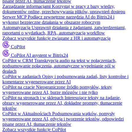
pisane przez AI, tłumaczenie tekstów
Zarządzanie informacjami
Korzystaj w pracy z bazy wiedzy,
dokumentów online, przechowywania plików, uprawnień dostępu
Serwer MCP
Podłącz zewnętrzne narzędzia AI do Bitrix24 i
wykonuj bezpieczne działania w obszarze roboczym
Automatyzacja
Usprawnij działania z żądaniami, zatwierdzeniami,
raportami o wydatkach, RPA, automatyzacją workflow
Zobacz wszystkie funkcje związane z HR i automatyzacją
CoPilot
CoPilot
AI asystent w Bitrix24
CoPilot w CRM
Transkrypcja audio na tekst w połączeniach,
podsumowanie połączenia, automatyczne wypełnianie pól w
dealach
CoPilot w zadaniach
Opisy i podsumowania zadań, listy kontrolne i
komentarze wygenerowane przez AI
CoPilot na czacie
Nieograniczone źródło pomysłów, teksty
wygenerowane przez AI, burze mózgów i nie tylko
CoPilot na stronach i w sklepach
Interesujące teksty na żądanie,
obrazy wygenerowane przez AI, dokładne prompty, tłumaczenie
tekstów
CoPilot w Aktualnościach
Podsumowania wątków, pomysły
wygenerowane przez AI, edycja i tworzenie tekstów, odpowiedzi
pisane przez AI, tłumaczenie tekstów
Zobacz wszystkie funkcje CoPilot