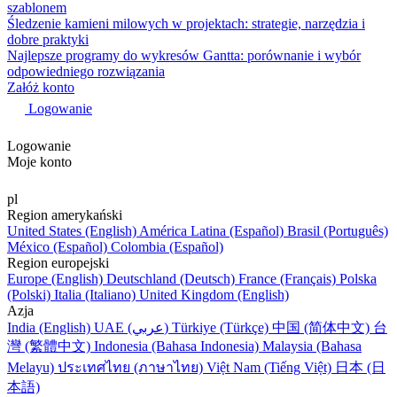
szablonem
Śledzenie kamieni milowych w projektach: strategie, narzędzia i
dobre praktyki
Najlepsze programy do wykresów Gantta: porównanie i wybór
odpowiedniego rozwiązania
Załóż konto
Logowanie
Logowanie
Moje konto
pl
Region amerykański
United States (English)
América Latina (Español)
Brasil (Português)
México (Español)
Colombia (Español)
Region europejski
Europe (English)
Deutschland (Deutsch)
France (Français)
Polska
(Polski)
Italia (Italiano)
United Kingdom (English)
Azja
India (English)
UAE (عربي)
Türkiye (Türkçe)
中国 (简体中文)
台
灣 (繁體中文)
Indonesia (Bahasa Indonesia)
Malaysia (Bahasa
Melayu)
ประเทศไทย (ภาษาไทย)
Việt Nam (Tiếng Việt)
日本 (日
本語)