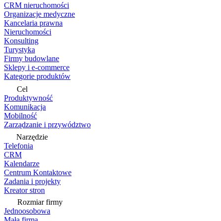
CRM nieruchomości
Organizacje medyczne
Kancelaria prawna
Nieruchomości
Konsulting
Turystyka
Firmy budowlane
Sklepy i e-commerce
Kategorie produktów
Cel
Produktywność
Komunikacja
Mobilność
Zarządzanie i przywództwo
Narzędzie
Telefonia
CRM
Kalendarze
Centrum Kontaktowe
Zadania i projekty
Kreator stron
Rozmiar firmy
Jednoosobowa
Mała firma