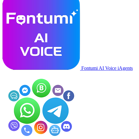
Fontumi AI Voice iAgents