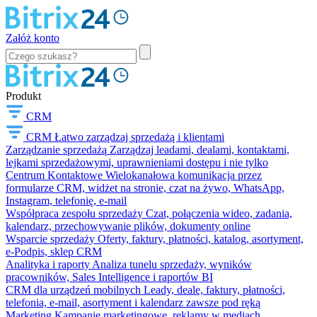
Załóż konto
Produkt
CRM
CRM
Łatwo zarządzaj sprzedażą i klientami
Zarządzanie sprzedażą
Zarządzaj leadami, dealami, kontaktami,
lejkami sprzedażowymi, uprawnieniami dostępu i nie tylko
Centrum Kontaktowe
Wielokanałowa komunikacja przez
formularze CRM, widżet na stronie, czat na żywo, WhatsApp,
Instagram, telefonię, e-mail
Współpraca zespołu sprzedaży
Czat, połączenia wideo, zadania,
kalendarz, przechowywanie plików, dokumenty online
Wsparcie sprzedaży
Oferty, faktury, płatności, katalog, asortyment,
e-Podpis, sklep CRM
Analityka i raporty
Analiza tunelu sprzedaży, wyników
pracowników, Sales Intelligence i raportów BI
CRM dla urządzeń mobilnych
Leady, deale, faktury, płatności,
telefonia, e-mail, asortyment i kalendarz zawsze pod ręką
Marketing
Kampanie marketingowe, reklamy w mediach