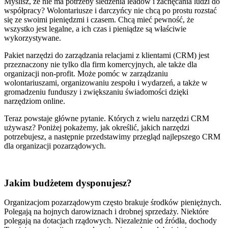
Myślisz, że nie ma potrzeby śledzenia leadów i zachęcania ludzi do
współpracy? Wolontariusze i darczyńcy nie chcą po prostu rozstać
się ze swoimi pieniędzmi i czasem. Chcą mieć pewność, że
wszystko jest legalne, a ich czas i pieniądze są właściwie
wykorzystywane.
Pakiet narzędzi do zarządzania relacjami z klientami (CRM) jest
przeznaczony nie tylko dla firm komercyjnych, ale także dla
organizacji non-profit. Może pomóc w zarządzaniu
wolontariuszami, organizowaniu zespołu i wydarzeń, a także w
gromadzeniu funduszy i zwiększaniu świadomości dzięki
narzędziom online.
Teraz powstaje główne pytanie. Których z wielu narzędzi CRM
używasz? Poniżej pokażemy, jak określić, jakich narzędzi
potrzebujesz, a następnie przedstawimy przegląd najlepszego CRM
dla organizacji pozarządowych.
Jakim budżetem dysponujesz?
Organizacjom pozarządowym często brakuje środków pieniężnych.
Polegają na hojnych darowiznach i drobnej sprzedaży. Niektóre
polegają na dotacjach rządowych. Niezależnie od źródła, dochody