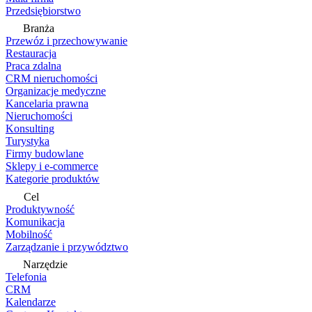
Przedsiębiorstwo
Branża
Przewóz i przechowywanie
Restauracja
Praca zdalna
CRM nieruchomości
Organizacje medyczne
Kancelaria prawna
Nieruchomości
Konsulting
Turystyka
Firmy budowlane
Sklepy i e-commerce
Kategorie produktów
Cel
Produktywność
Komunikacja
Mobilność
Zarządzanie i przywództwo
Narzędzie
Telefonia
CRM
Kalendarze