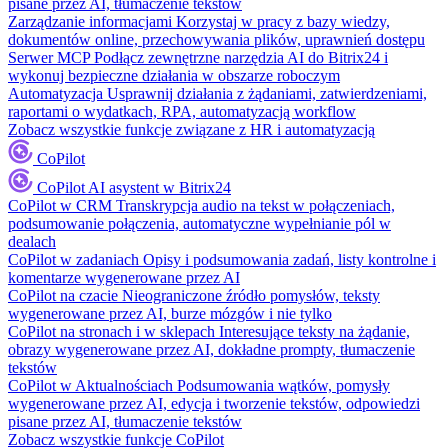
pisane przez AI, tłumaczenie tekstów
Zarządzanie informacjami
Korzystaj w pracy z bazy wiedzy,
dokumentów online, przechowywania plików, uprawnień dostępu
Serwer MCP
Podłącz zewnętrzne narzędzia AI do Bitrix24 i
wykonuj bezpieczne działania w obszarze roboczym
Automatyzacja
Usprawnij działania z żądaniami, zatwierdzeniami,
raportami o wydatkach, RPA, automatyzacją workflow
Zobacz wszystkie funkcje związane z HR i automatyzacją
CoPilot
CoPilot
AI asystent w Bitrix24
CoPilot w CRM
Transkrypcja audio na tekst w połączeniach,
podsumowanie połączenia, automatyczne wypełnianie pól w
dealach
CoPilot w zadaniach
Opisy i podsumowania zadań, listy kontrolne i
komentarze wygenerowane przez AI
CoPilot na czacie
Nieograniczone źródło pomysłów, teksty
wygenerowane przez AI, burze mózgów i nie tylko
CoPilot na stronach i w sklepach
Interesujące teksty na żądanie,
obrazy wygenerowane przez AI, dokładne prompty, tłumaczenie
tekstów
CoPilot w Aktualnościach
Podsumowania wątków, pomysły
wygenerowane przez AI, edycja i tworzenie tekstów, odpowiedzi
pisane przez AI, tłumaczenie tekstów
Zobacz wszystkie funkcje CoPilot