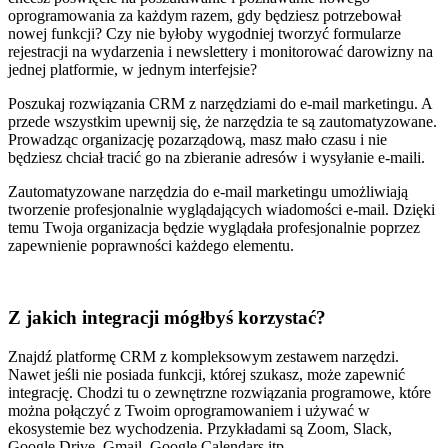
oprogramowania za każdym razem, gdy będziesz potrzebował
nowej funkcji? Czy nie byłoby wygodniej tworzyć formularze
rejestracji na wydarzenia i newslettery i monitorować darowizny na
jednej platformie, w jednym interfejsie?
Poszukaj rozwiązania CRM z narzędziami do e-mail marketingu. A
przede wszystkim upewnij się, że narzędzia te są zautomatyzowane.
Prowadząc organizację pozarządową, masz mało czasu i nie
będziesz chciał tracić go na zbieranie adresów i wysyłanie e-maili.
Zautomatyzowane narzędzia do e-mail marketingu umożliwiają
tworzenie profesjonalnie wyglądających wiadomości e-mail. Dzięki
temu Twoja organizacja będzie wyglądała profesjonalnie poprzez
zapewnienie poprawności każdego elementu.
Z jakich integracji mógłbyś korzystać?
Znajdź platformę CRM z kompleksowym zestawem narzędzi.
Nawet jeśli nie posiada funkcji, której szukasz, może zapewnić
integrację. Chodzi tu o zewnętrzne rozwiązania programowe, które
można połączyć z Twoim oprogramowaniem i używać w
ekosystemie bez wychodzenia. Przykładami są Zoom, Slack,
Google Drive, Gmail, Google Calendars itp.