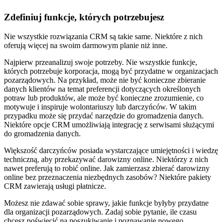
Zdefiniuj funkcje, których potrzebujesz
Nie wszystkie rozwiązania CRM są takie same. Niektóre z nich
oferują więcej na swoim darmowym planie niż inne.
Najpierw przeanalizuj swoje potrzeby. Nie wszystkie funkcje,
których potrzebuje korporacja, mogą być przydatne w organizacjach
pozarządowych. Na przykład, może nie być konieczne zbieranie
danych klientów na temat preferencji dotyczących określonych
potraw lub produktów, ale może być konieczne zrozumienie, co
motywuje i inspiruje wolontariuszy lub darczyńców. W takim
przypadku może się przydać narzędzie do gromadzenia danych.
Niektóre opcje CRM umożliwiają integrację z serwisami służącymi
do gromadzenia danych.
Większość darczyńców posiada wystarczające umiejętności i wiedzę
techniczną, aby przekazywać darowizny online. Niektórzy z nich
nawet preferują to robić online. Jak zamierzasz zbierać darowizny
online bez przeznaczenia niezbędnych zasobów? Niektóre pakiety
CRM zawierają usługi płatnicze.
Możesz nie zdawać sobie sprawy, jakie funkcje byłyby przydatne
dla organizacji pozarządowych. Zadaj sobie pytanie, ile czasu
chcesz poświęcić na poszukiwanie i poznawanie nowego