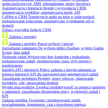
społecznościowych, SMS, telemarketing, strony docelowe
Automatyzacja i integracje
Reguły i wyzwalacze CRM,
automatyzacja workflow, automatyzacja tuneli, API
CoPilot w CRM
Transkrypcja audio na tekst w połączeniach,
podsumowanie połączenia, automatyczne wypełnianie pól w
dealach
Zobacz wszystkie funkcje CRM
Zadania i projekty
Zadania i projekty
Pracuj szybciej i łatwiej
Zarządzanie zadaniami
Do wyboru tablica Kanban, wykres Gantta,
Scrum, lista zadań
Śledzenie zadań
Wykorzystaj listy kontrolne i podzadania,
podsumowanie zadań, monitorowanie czasu, tryb ostrości i
przełożonego
Interfejs API i integracje
Połącz zadania z innymi usługami za
pomocą integracji API dla zaawansowanej automatyzacji zadań
Zarządzanie projektem
Projekty, grupy robocze, planowanie
projektów, role, uprawnienia dostępu
Wyniki pracowników
Zwiększ produktywność za pomocą raportów
o zadaniach, zarządzania obciążeniem pracy, wydajności zadań i
KPI
Zadania mobilne
Tworzenie i monitorowanie zadań,
powiadomienia, komentarze, czat z dowolnego miejsca