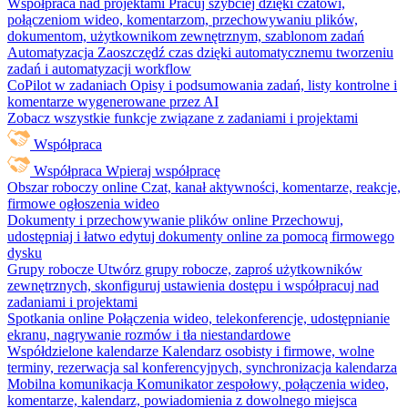
Współpraca nad projektami
Pracuj szybciej dzięki czatowi,
połączeniom wideo, komentarzom, przechowywaniu plików,
dokumentom, użytkownikom zewnętrznym, szablonom zadań
Automatyzacja
Zaoszczędź czas dzięki automatycznemu tworzeniu
zadań i automatyzacji workflow
CoPilot w zadaniach
Opisy i podsumowania zadań, listy kontrolne i
komentarze wygenerowane przez AI
Zobacz wszystkie funkcje związane z zadaniami i projektami
Współpraca
Współpraca
Wpieraj współpracę
Obszar roboczy online
Czat, kanał aktywności, komentarze, reakcje,
firmowe ogłoszenia wideo
Dokumenty i przechowywanie plików online
Przechowuj,
udostępniaj i łatwo edytuj dokumenty online za pomocą firmowego
dysku
Grupy robocze
Utwórz grupy robocze, zaproś użytkowników
zewnętrznych, skonfiguruj ustawienia dostępu i współpracuj nad
zadaniami i projektami
Spotkania online
Połączenia wideo, telekonferencje, udostępnianie
ekranu, nagrywanie rozmów i tła niestandardowe
Współdzielone kalendarze
Kalendarz osobisty i firmowe, wolne
terminy, rezerwacja sal konferencyjnych, synchronizacja kalendarza
Mobilna komunikacja
Komunikator zespołowy, połączenia wideo,
komentarze, kalendarz, powiadomienia z dowolnego miejsca