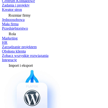
Centrum Kontaktowe
Zadania i projekty
Kreator stron
Rozmiar firmy
Jednoosobowa
Mała firma
Przedsiębiorstwo
Rola
Marketing
HR
Zarządzanie projektem
Obsługa klienta
Zobacz wszystkie rozwiązania
Integracje
Import i eksport