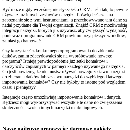
Być może nigdy wcześniej nie słyszałeś o CRM. Jeśli tak, to pewnie
używasz już innych zestawów narzędzi. Poświęciłeś czas na
zapoznanie się z tymi instrumentami, a przechowywane tam dane są
nadal przydatne dla Twojej organizacji. Znajdź CRM z możliwością
integracji narzędzi, których już używasz, aby zwiększyć wydajność,
ponieważ oprogramowanie CRM powinno przyspieszyć workflow,
zamiast go hamować.
Czy korzystałeś z konkretnego oprogramowania do zbierania
datków, zanim zdecydowałeś się na wypróbowanie nowego
programu? Istnieją prawdopodobnie już setki kontaktów i
darczyńców zapisanych w pamięci każdego używanego narzędzia.
Co jeśli powiemy, że nie musisz używać nowego zestawu narzędzi
do zbierania datków lub zestawu narzędzi do szybkiego i łatwego
importowania kontaktów? Czy nie byłoby to istotne pod względem
czasu i pieniędzy?
Integracje często umożliwiają importowanie kontaktów i danych.
Będziesz mógł wykorzystywać wszystkie te dane do zwiększenia
skuteczności swoich innych narzędzi marketingowych.
Nasze najlepsze propozycje: darmowe pakiety