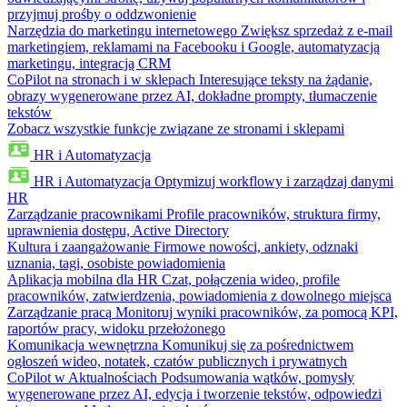
przyjmuj prośby o oddzwonienie
Narzędzia do marketingu internetowego
Zwiększ sprzedaż z e-mail
marketingiem, reklamami na Facebooku i Google, automatyzacją
marketingu, integracją CRM
CoPilot na stronach i w sklepach
Interesujące teksty na żądanie,
obrazy wygenerowane przez AI, dokładne prompty, tłumaczenie
tekstów
Zobacz wszystkie funkcje związane ze stronami i sklepami
HR i Automatyzacja
HR i Automatyzacja
Optymizuj workflowy i zarządzaj danymi
HR
Zarządzanie pracownikami
Profile pracowników, struktura firmy,
uprawnienia dostępu, Active Directory
Kultura i zaangażowanie
Firmowe nowości, ankiety, odznaki
uznania, tagi, osobiste powiadomienia
Aplikacja mobilna dla HR
Czat, połączenia wideo, profile
pracowników, zatwierdzenia, powiadomienia z dowolnego miejsca
Zarządzanie pracą
Monitoruj wyniki pracowników, za pomocą KPI,
raportów pracy, widoku przełożonego
Komunikacja wewnętrzna
Komunikuj się za pośrednictwem
ogłoszeń wideo, notatek, czatów publicznych i prywatnych
CoPilot w Aktualnościach
Podsumowania wątków, pomysły
wygenerowane przez AI, edycja i tworzenie tekstów, odpowiedzi