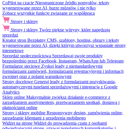
CoPilot na czacie
Nieograniczone źródło pomysłów, teksty
wygenerowane przez AI, burze mózgów i nie tylko
Zobacz wszystkie funkcje związane ze współpracą
Strony i sklepy
Strony i sklepy
Twórz piękne witryny, które napędzają
sprzedaż
Kreator stron
Bezpłatny CMS, szablony, hosting, obrazy i teksty
wygenerowane przez AI, dzięki którym utworzysz wspaniałe strony
internetowe
Sprzedaż społecznościowa
Sprzedawaj swoje produkty
bezpośrednio przez Facebook, Instagram, WhatsApp lub Telegram
Formularze sieciowe
Zyskuj leady z niestandardowymi
formularzami zamówień, formularzami rejestracyjnymi i informacji
zwrotnej oraz z polami warunkowymi
Strony docelowe
Generuj leady z formularzami pozyskiwania,
automatycznymi tunelami sprzedażowymi i integracją z Google
Analytics
Sklep online
Maksymalnie zwiększ działanie e-commerce z
zarządzaniem asortymentem, przetwarzaniem spotkań, dostawą i
płatnościami online
Strony i sklepy mobilne
Responsywny design, zamówienia online,
zarządzanie klientami z urządzenia mobilnego
Widżet na stronę
Widżet do prowadzenia czatu z osobami
odwiedzającymi stronę, używaj popularnych komunikatorów i