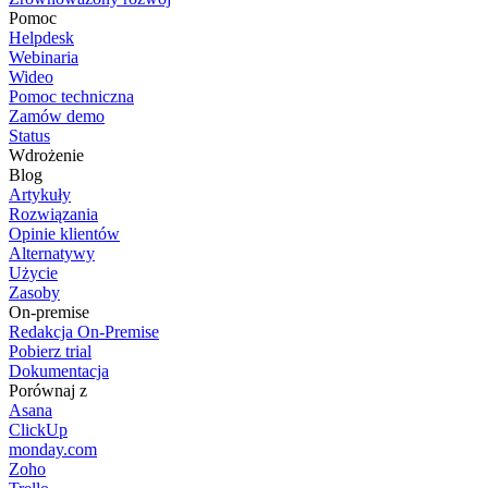
Pomoc
Helpdesk
Webinaria
Wideo
Pomoc techniczna
Zamów demo
Status
Wdrożenie
Blog
Artykuły
Rozwiązania
Opinie klientów
Alternatywy
Użycie
Zasoby
On-premise
Redakcja On-Premise
Pobierz trial
Dokumentacja
Porównaj z
Asana
ClickUp
monday.com
Zoho