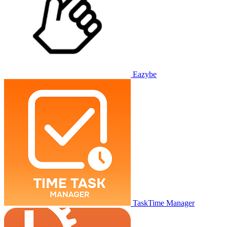
Eazybe
TaskTime Manager