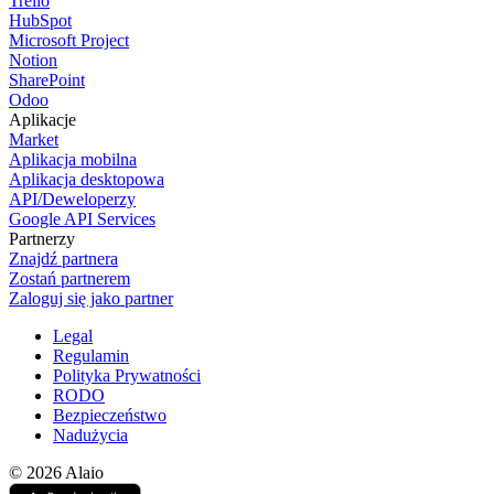
Trello
HubSpot
Microsoft Project
Notion
SharePoint
Odoo
Aplikacje
Market
Aplikacja mobilna
Aplikacja desktopowa
API/Deweloperzy
Google API Services
Partnerzy
Znajdź partnera
Zostań partnerem
Zaloguj się jako partner
Legal
Regulamin
Polityka Prywatności
RODO
Bezpieczeństwo
Nadużycia
© 2026 Alaio