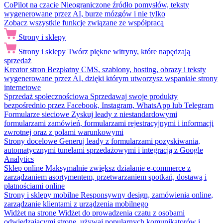
CoPilot na czacie
Nieograniczone źródło pomysłów, teksty
wygenerowane przez AI, burze mózgów i nie tylko
Zobacz wszystkie funkcje związane ze współpracą
Strony i sklepy
Strony i sklepy
Twórz piękne witryny, które napędzają
sprzedaż
Kreator stron
Bezpłatny CMS, szablony, hosting, obrazy i teksty
wygenerowane przez AI, dzięki którym utworzysz wspaniałe strony
internetowe
Sprzedaż społecznościowa
Sprzedawaj swoje produkty
bezpośrednio przez Facebook, Instagram, WhatsApp lub Telegram
Formularze sieciowe
Zyskuj leady z niestandardowymi
formularzami zamówień, formularzami rejestracyjnymi i informacji
zwrotnej oraz z polami warunkowymi
Strony docelowe
Generuj leady z formularzami pozyskiwania,
automatycznymi tunelami sprzedażowymi i integracją z Google
Analytics
Sklep online
Maksymalnie zwiększ działanie e-commerce z
zarządzaniem asortymentem, przetwarzaniem spotkań, dostawą i
płatnościami online
Strony i sklepy mobilne
Responsywny design, zamówienia online,
zarządzanie klientami z urządzenia mobilnego
Widżet na stronę
Widżet do prowadzenia czatu z osobami
odwiedzającymi stronę, używaj popularnych komunikatorów i