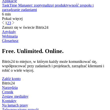
Aplikacje
TaskTime Manager: zoptymalizuj produktywność zespołu i
zarządzanie zadaniami
6 min
Pokaż więcej
1
2
3
Zanurz się w świecie Bitrix24
Artykuły
Webinaria
Glosariusz
Free. Unlimited. Online.
Bitrix24 to miejsce, w którym każdy może komunikować się,
współpracować przy zadaniach i projektach, zarządzać klientami i
robić o wiele więcej.
Załóż konto
Bitrix24
Narzędzia
Cennik
Zestaw medialny
Kontakty
Na łamach prasy
Zrównoważony rozwój