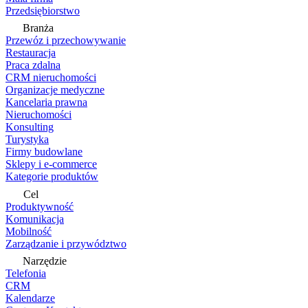
Przedsiębiorstwo
Branża
Przewóz i przechowywanie
Restauracja
Praca zdalna
CRM nieruchomości
Organizacje medyczne
Kancelaria prawna
Nieruchomości
Konsulting
Turystyka
Firmy budowlane
Sklepy i e-commerce
Kategorie produktów
Cel
Produktywność
Komunikacja
Mobilność
Zarządzanie i przywództwo
Narzędzie
Telefonia
CRM
Kalendarze