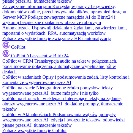
pisane przez AI, tłumaczenie tekstów
Zarządzanie informacjami
Korzystaj w pracy z bazy wiedzy,
dokumentów online, przechowywania plików, uprawnień dostępu
Serwer MCP
Podłącz zewnętrzne narzędzia AI do Bitrix24 i
wykonuj bezpieczne działania w obszarze roboczym
Automatyzacja
Usprawnij działania z żądaniami, zatwierdzeniami,
raportami o wydatkach, RPA, automatyzacją workflow
Zobacz wszystkie funkcje związane z HR i automatyzacją
CoPilot
CoPilot
AI asystent w Bitrix24
CoPilot w CRM
Transkrypcja audio na tekst w połączeniach,
podsumowanie połączenia, automatyczne wypełnianie pól w
dealach
CoPilot w zadaniach
Opisy i podsumowania zadań, listy kontrolne i
komentarze wygenerowane przez AI
CoPilot na czacie
Nieograniczone źródło pomysłów, teksty
wygenerowane przez AI, burze mózgów i nie tylko
CoPilot na stronach i w sklepach
Interesujące teksty na żądanie,
obrazy wygenerowane przez AI, dokładne prompty, tłumaczenie
tekstów
CoPilot w Aktualnościach
Podsumowania wątków, pomysły
wygenerowane przez AI, edycja i tworzenie tekstów, odpowiedzi
pisane przez AI, tłumaczenie tekstów
Zobacz wszystkie funkcje CoPilot