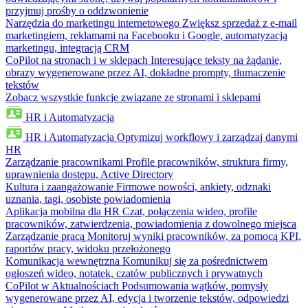
przyjmuj prośby o oddzwonienie
Narzędzia do marketingu internetowego
Zwiększ sprzedaż z e-mail
marketingiem, reklamami na Facebooku i Google, automatyzacją
marketingu, integracją CRM
CoPilot na stronach i w sklepach
Interesujące teksty na żądanie,
obrazy wygenerowane przez AI, dokładne prompty, tłumaczenie
tekstów
Zobacz wszystkie funkcje związane ze stronami i sklepami
HR i Automatyzacja
HR i Automatyzacja
Optymizuj workflowy i zarządzaj danymi
HR
Zarządzanie pracownikami
Profile pracowników, struktura firmy,
uprawnienia dostępu, Active Directory
Kultura i zaangażowanie
Firmowe nowości, ankiety, odznaki
uznania, tagi, osobiste powiadomienia
Aplikacja mobilna dla HR
Czat, połączenia wideo, profile
pracowników, zatwierdzenia, powiadomienia z dowolnego miejsca
Zarządzanie pracą
Monitoruj wyniki pracowników, za pomocą KPI,
raportów pracy, widoku przełożonego
Komunikacja wewnętrzna
Komunikuj się za pośrednictwem
ogłoszeń wideo, notatek, czatów publicznych i prywatnych
CoPilot w Aktualnościach
Podsumowania wątków, pomysły
wygenerowane przez AI, edycja i tworzenie tekstów, odpowiedzi