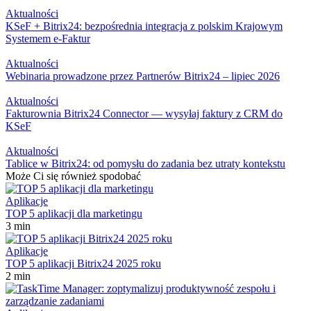
Aktualności
KSeF + Bitrix24: bezpośrednia integracja z polskim Krajowym
Systemem e-Faktur
Aktualności
Webinaria prowadzone przez Partnerów Bitrix24 – lipiec 2026
Aktualności
Fakturownia Bitrix24 Connector — wysyłaj faktury z CRM do
KSeF
Aktualności
Tablice w Bitrix24: od pomysłu do zadania bez utraty kontekstu
Może Ci się również spodobać
Aplikacje
TOP 5 aplikacji dla marketingu
3 min
Aplikacje
TOP 5 aplikacji Bitrix24 2025 roku
2 min