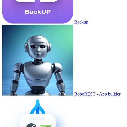
Backup
RoboREST - App builder