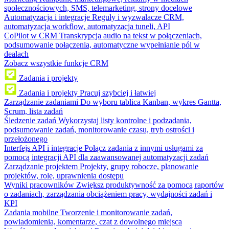
społecznościowych, SMS, telemarketing, strony docelowe
Automatyzacja i integracje
Reguły i wyzwalacze CRM,
automatyzacja workflow, automatyzacja tuneli, API
CoPilot w CRM
Transkrypcja audio na tekst w połączeniach,
podsumowanie połączenia, automatyczne wypełnianie pól w
dealach
Zobacz wszystkie funkcje CRM
Zadania i projekty
Zadania i projekty
Pracuj szybciej i łatwiej
Zarządzanie zadaniami
Do wyboru tablica Kanban, wykres Gantta,
Scrum, lista zadań
Śledzenie zadań
Wykorzystaj listy kontrolne i podzadania,
podsumowanie zadań, monitorowanie czasu, tryb ostrości i
przełożonego
Interfejs API i integracje
Połącz zadania z innymi usługami za
pomocą integracji API dla zaawansowanej automatyzacji zadań
Zarządzanie projektem
Projekty, grupy robocze, planowanie
projektów, role, uprawnienia dostępu
Wyniki pracowników
Zwiększ produktywność za pomocą raportów
o zadaniach, zarządzania obciążeniem pracy, wydajności zadań i
KPI
Zadania mobilne
Tworzenie i monitorowanie zadań,
powiadomienia, komentarze, czat z dowolnego miejsca