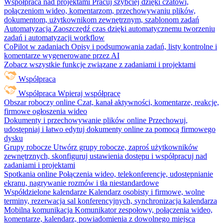
Współpraca nad projektami
Pracuj szybciej dzięki czatowi,
połączeniom wideo, komentarzom, przechowywaniu plików,
dokumentom, użytkownikom zewnętrznym, szablonom zadań
Automatyzacja
Zaoszczędź czas dzięki automatycznemu tworzeniu
zadań i automatyzacji workflow
CoPilot w zadaniach
Opisy i podsumowania zadań, listy kontrolne i
komentarze wygenerowane przez AI
Zobacz wszystkie funkcje związane z zadaniami i projektami
Współpraca
Współpraca
Wpieraj współpracę
Obszar roboczy online
Czat, kanał aktywności, komentarze, reakcje,
firmowe ogłoszenia wideo
Dokumenty i przechowywanie plików online
Przechowuj,
udostępniaj i łatwo edytuj dokumenty online za pomocą firmowego
dysku
Grupy robocze
Utwórz grupy robocze, zaproś użytkowników
zewnętrznych, skonfiguruj ustawienia dostępu i współpracuj nad
zadaniami i projektami
Spotkania online
Połączenia wideo, telekonferencje, udostępnianie
ekranu, nagrywanie rozmów i tła niestandardowe
Współdzielone kalendarze
Kalendarz osobisty i firmowe, wolne
terminy, rezerwacja sal konferencyjnych, synchronizacja kalendarza
Mobilna komunikacja
Komunikator zespołowy, połączenia wideo,
komentarze, kalendarz, powiadomienia z dowolnego miejsca