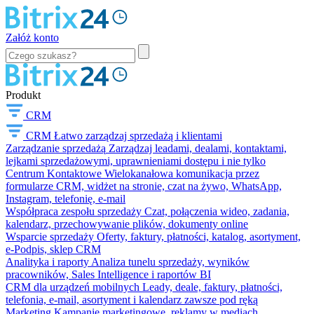
Załóż konto
Produkt
CRM
CRM
Łatwo zarządzaj sprzedażą i klientami
Zarządzanie sprzedażą
Zarządzaj leadami, dealami, kontaktami,
lejkami sprzedażowymi, uprawnieniami dostępu i nie tylko
Centrum Kontaktowe
Wielokanałowa komunikacja przez
formularze CRM, widżet na stronie, czat na żywo, WhatsApp,
Instagram, telefonię, e-mail
Współpraca zespołu sprzedaży
Czat, połączenia wideo, zadania,
kalendarz, przechowywanie plików, dokumenty online
Wsparcie sprzedaży
Oferty, faktury, płatności, katalog, asortyment,
e-Podpis, sklep CRM
Analityka i raporty
Analiza tunelu sprzedaży, wyników
pracowników, Sales Intelligence i raportów BI
CRM dla urządzeń mobilnych
Leady, deale, faktury, płatności,
telefonia, e-mail, asortyment i kalendarz zawsze pod ręką
Marketing
Kampanie marketingowe, reklamy w mediach