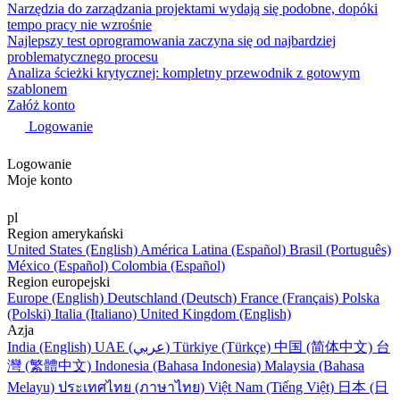
Narzędzia do zarządzania projektami wydają się podobne, dopóki
tempo pracy nie wzrośnie
Najlepszy test oprogramowania zaczyna się od najbardziej
problematycznego procesu
Analiza ścieżki krytycznej: kompletny przewodnik z gotowym
szablonem
Załóż konto
Logowanie
Logowanie
Moje konto
pl
Region amerykański
United States (English)
América Latina (Español)
Brasil (Português)
México (Español)
Colombia (Español)
Region europejski
Europe (English)
Deutschland (Deutsch)
France (Français)
Polska
(Polski)
Italia (Italiano)
United Kingdom (English)
Azja
India (English)
UAE (عربي)
Türkiye (Türkçe)
中国 (简体中文)
台
灣 (繁體中文)
Indonesia (Bahasa Indonesia)
Malaysia (Bahasa
Melayu)
ประเทศไทย (ภาษาไทย)
Việt Nam (Tiếng Việt)
日本 (日