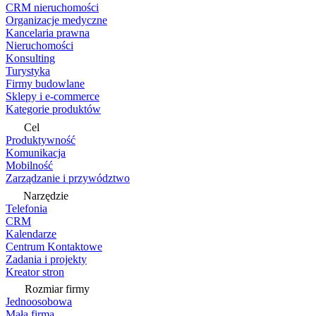
CRM nieruchomości
Organizacje medyczne
Kancelaria prawna
Nieruchomości
Konsulting
Turystyka
Firmy budowlane
Sklepy i e-commerce
Kategorie produktów
Cel
Produktywność
Komunikacja
Mobilność
Zarządzanie i przywództwo
Narzędzie
Telefonia
CRM
Kalendarze
Centrum Kontaktowe
Zadania i projekty
Kreator stron
Rozmiar firmy
Jednoosobowa
Mała firma