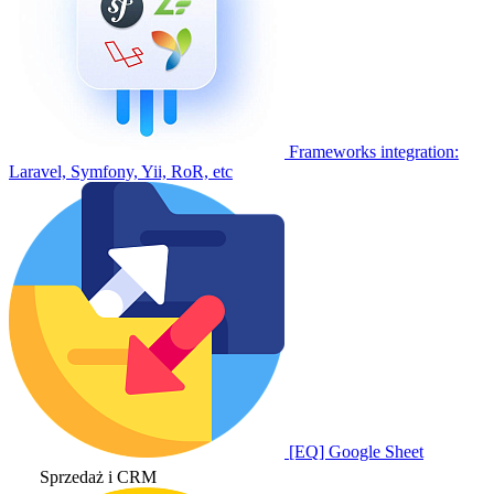
Frameworks integration:
Laravel, Symfony, Yii, RoR, etc
[EQ] Google Sheet
Sprzedaż i CRM