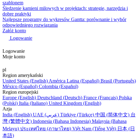
szablonem
Śledzenie kamieni milowych w projektach: strategie, narzędzia i
dobre praktyki
Najlepsze programy do wykresów Gantta: porównanie i wybór
odpowiedniego rozwiązania
Załóż konto
Logowanie
Logowanie
Moje konto
pl
Region amerykański
United States (English)
América Latina (Español)
Brasil (Português)
México (Español)
Colombia (Español)
Region europejski
Europe (English)
Deutschland (Deutsch)
France (Français)
Polska
(Polski)
Italia (Italiano)
United Kingdom (English)
Azja
India (English)
UAE (عربي)
Türkiye (Türkçe)
中国 (简体中文)
台
灣 (繁體中文)
Indonesia (Bahasa Indonesia)
Malaysia (Bahasa
Melayu)
ประเทศไทย (ภาษาไทย)
Việt Nam (Tiếng Việt)
日本 (日
本語)