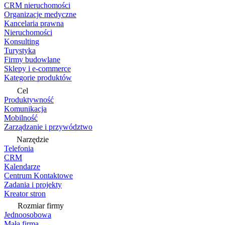
CRM nieruchomości
Organizacje medyczne
Kancelaria prawna
Nieruchomości
Konsulting
Turystyka
Firmy budowlane
Sklepy i e-commerce
Kategorie produktów
Cel
Produktywność
Komunikacja
Mobilność
Zarządzanie i przywództwo
Narzędzie
Telefonia
CRM
Kalendarze
Centrum Kontaktowe
Zadania i projekty
Kreator stron
Rozmiar firmy
Jednoosobowa
Mała firma