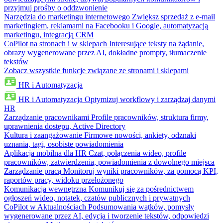
przyjmuj prośby o oddzwonienie
Narzędzia do marketingu internetowego
Zwiększ sprzedaż z e-mail
marketingiem, reklamami na Facebooku i Google, automatyzacją
marketingu, integracją CRM
CoPilot na stronach i w sklepach
Interesujące teksty na żądanie,
obrazy wygenerowane przez AI, dokładne prompty, tłumaczenie
tekstów
Zobacz wszystkie funkcje związane ze stronami i sklepami
HR i Automatyzacja
HR i Automatyzacja
Optymizuj workflowy i zarządzaj danymi
HR
Zarządzanie pracownikami
Profile pracowników, struktura firmy,
uprawnienia dostępu, Active Directory
Kultura i zaangażowanie
Firmowe nowości, ankiety, odznaki
uznania, tagi, osobiste powiadomienia
Aplikacja mobilna dla HR
Czat, połączenia wideo, profile
pracowników, zatwierdzenia, powiadomienia z dowolnego miejsca
Zarządzanie pracą
Monitoruj wyniki pracowników, za pomocą KPI,
raportów pracy, widoku przełożonego
Komunikacja wewnętrzna
Komunikuj się za pośrednictwem
ogłoszeń wideo, notatek, czatów publicznych i prywatnych
CoPilot w Aktualnościach
Podsumowania wątków, pomysły
wygenerowane przez AI, edycja i tworzenie tekstów, odpowiedzi