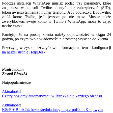
Podczas instalacji WhatsApp musisz podać trzy parametry, które
znajdziesz w konsoli Twilio: identyfikator zabezpieczeń (SID),
token uwierzytelnienia i numer telefonu. Aby podłączyć Bot Twilio,
załóż konto Twilio, jeśli jeszcze go nie masz. Musisz także
zweryfikować swoje konto w Twilio i WhatsApp, może to zająć
trochę czasu.
Pamiętaj, że na prośbę klienta należy odpowiedzieć w ciągu 24
godzin, po czym twoje wiadomości nie zostaną wysłane do klienta.
Przeczytaj wszystkie szczegółowe informacje na temat konfiguracji
na naszej stronie HelpDesk
.
Pozdrawiamy
Zespół Bitrix24
Najpopularniejsze
Aktualności
Cztery poziomy automatyzacji w Bitrix24 dla każdego biznesu
Aktualności
KSeF + Bitrix24: bezpośrednia integracja z polskim Krajowym