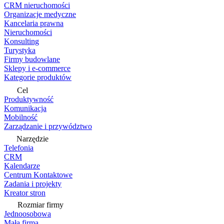
CRM nieruchomości
Organizacje medyczne
Kancelaria prawna
Nieruchomości
Konsulting
Turystyka
Firmy budowlane
Sklepy i e-commerce
Kategorie produktów
Cel
Produktywność
Komunikacja
Mobilność
Zarządzanie i przywództwo
Narzędzie
Telefonia
CRM
Kalendarze
Centrum Kontaktowe
Zadania i projekty
Kreator stron
Rozmiar firmy
Jednoosobowa
Mała firma