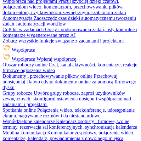
Współpraca nad projektami
Pracuj szybciej dzięki czatowi,
połączeniom wideo, komentarzom, przechowywaniu plików,
dokumentom, użytkownikom zewnętrznym, szablonom zadań
Automatyzacja
Zaoszczędź czas dzięki automatycznemu tworzeniu
zadań i automatyzacji workflow
CoPilot w zadaniach
Opisy i podsumowania zadań, listy kontrolne i
komentarze wygenerowane przez AI
Zobacz wszystkie funkcje związane z zadaniami i projektami
Współpraca
Współpraca
Wpieraj współpracę
Obszar roboczy online
Czat, kanał aktywności, komentarze, reakcje,
firmowe ogłoszenia wideo
Dokumenty i przechowywanie plików online
Przechowuj,
udostępniaj i łatwo edytuj dokumenty online za pomocą firmowego
dysku
Grupy robocze
Utwórz grupy robocze, zaproś użytkowników
zewnętrznych, skonfiguruj ustawienia dostępu i współpracuj nad
zadaniami i projektami
Spotkania online
Połączenia wideo, telekonferencje, udostępnianie
ekranu, nagrywanie rozmów i tła niestandardowe
Współdzielone kalendarze
Kalendarz osobisty i firmowe, wolne
terminy, rezerwacja sal konferencyjnych, synchronizacja kalendarza
Mobilna komunikacja
Komunikator zespołowy, połączenia wideo,
komentarze, kalendarz, powiadomienia z dowolnego miejsca