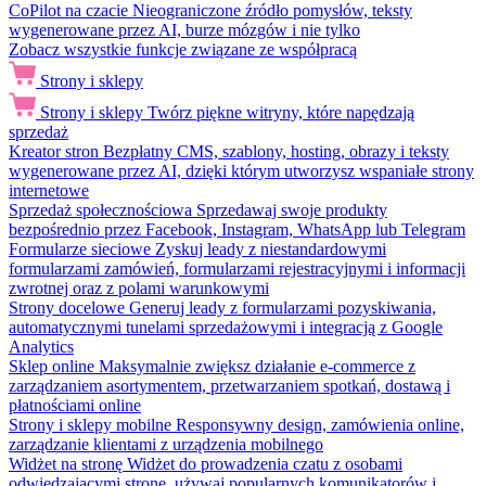
CoPilot na czacie
Nieograniczone źródło pomysłów, teksty
wygenerowane przez AI, burze mózgów i nie tylko
Zobacz wszystkie funkcje związane ze współpracą
Strony i sklepy
Strony i sklepy
Twórz piękne witryny, które napędzają
sprzedaż
Kreator stron
Bezpłatny CMS, szablony, hosting, obrazy i teksty
wygenerowane przez AI, dzięki którym utworzysz wspaniałe strony
internetowe
Sprzedaż społecznościowa
Sprzedawaj swoje produkty
bezpośrednio przez Facebook, Instagram, WhatsApp lub Telegram
Formularze sieciowe
Zyskuj leady z niestandardowymi
formularzami zamówień, formularzami rejestracyjnymi i informacji
zwrotnej oraz z polami warunkowymi
Strony docelowe
Generuj leady z formularzami pozyskiwania,
automatycznymi tunelami sprzedażowymi i integracją z Google
Analytics
Sklep online
Maksymalnie zwiększ działanie e-commerce z
zarządzaniem asortymentem, przetwarzaniem spotkań, dostawą i
płatnościami online
Strony i sklepy mobilne
Responsywny design, zamówienia online,
zarządzanie klientami z urządzenia mobilnego
Widżet na stronę
Widżet do prowadzenia czatu z osobami
odwiedzającymi stronę, używaj popularnych komunikatorów i