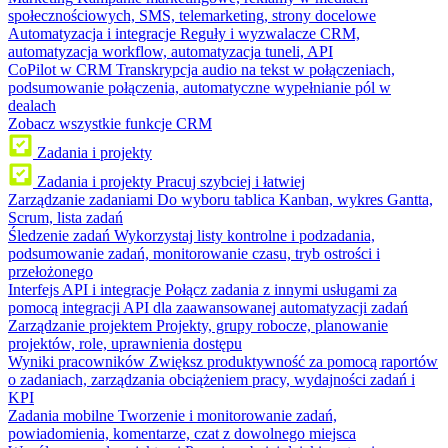
społecznościowych, SMS, telemarketing, strony docelowe
Automatyzacja i integracje
Reguły i wyzwalacze CRM,
automatyzacja workflow, automatyzacja tuneli, API
CoPilot w CRM
Transkrypcja audio na tekst w połączeniach,
podsumowanie połączenia, automatyczne wypełnianie pól w
dealach
Zobacz wszystkie funkcje CRM
Zadania i projekty
Zadania i projekty
Pracuj szybciej i łatwiej
Zarządzanie zadaniami
Do wyboru tablica Kanban, wykres Gantta,
Scrum, lista zadań
Śledzenie zadań
Wykorzystaj listy kontrolne i podzadania,
podsumowanie zadań, monitorowanie czasu, tryb ostrości i
przełożonego
Interfejs API i integracje
Połącz zadania z innymi usługami za
pomocą integracji API dla zaawansowanej automatyzacji zadań
Zarządzanie projektem
Projekty, grupy robocze, planowanie
projektów, role, uprawnienia dostępu
Wyniki pracowników
Zwiększ produktywność za pomocą raportów
o zadaniach, zarządzania obciążeniem pracy, wydajności zadań i
KPI
Zadania mobilne
Tworzenie i monitorowanie zadań,
powiadomienia, komentarze, czat z dowolnego miejsca