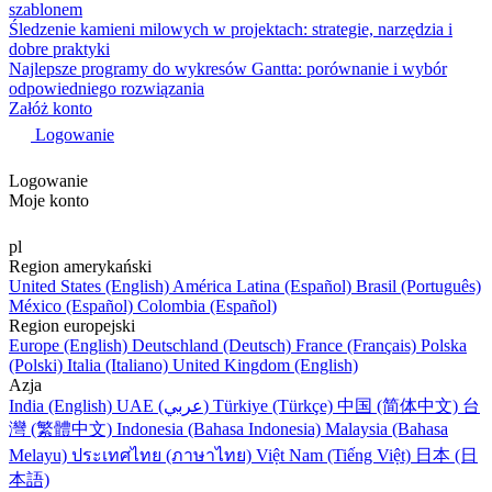
szablonem
Śledzenie kamieni milowych w projektach: strategie, narzędzia i
dobre praktyki
Najlepsze programy do wykresów Gantta: porównanie i wybór
odpowiedniego rozwiązania
Załóż konto
Logowanie
Logowanie
Moje konto
pl
Region amerykański
United States (English)
América Latina (Español)
Brasil (Português)
México (Español)
Colombia (Español)
Region europejski
Europe (English)
Deutschland (Deutsch)
France (Français)
Polska
(Polski)
Italia (Italiano)
United Kingdom (English)
Azja
India (English)
UAE (عربي)
Türkiye (Türkçe)
中国 (简体中文)
台
灣 (繁體中文)
Indonesia (Bahasa Indonesia)
Malaysia (Bahasa
Melayu)
ประเทศไทย (ภาษาไทย)
Việt Nam (Tiếng Việt)
日本 (日
本語)