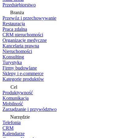
Przedsiębiorstwo
Branża
Przewóz i przechowywanie
Restauracja
Praca zdalna
CRM nieruchomości
Organizacje medyczne
Kancelaria prawna
Nieruchomości
Konsulting
Turystyka
Firmy budowlane
Sklepy i e-commerce
Kategorie produktów
Cel
Produktywność
Komunikacja
Mobilność
Zarządzanie i przywództwo
Narzędzie
Telefonia
CRM
Kalendarze