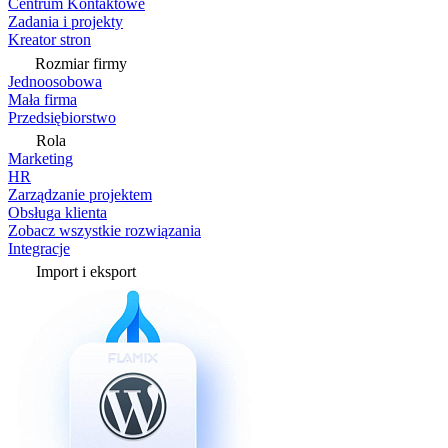
Centrum Kontaktowe
Zadania i projekty
Kreator stron
Rozmiar firmy
Jednoosobowa
Mała firma
Przedsiębiorstwo
Rola
Marketing
HR
Zarządzanie projektem
Obsługa klienta
Zobacz wszystkie rozwiązania
Integracje
Import i eksport