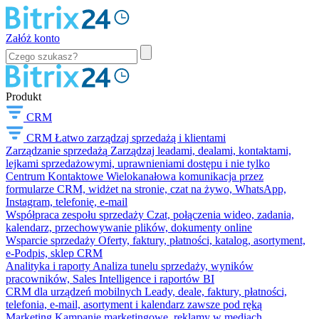
Załóż konto
Produkt
CRM
CRM
Łatwo zarządzaj sprzedażą i klientami
Zarządzanie sprzedażą
Zarządzaj leadami, dealami, kontaktami,
lejkami sprzedażowymi, uprawnieniami dostępu i nie tylko
Centrum Kontaktowe
Wielokanałowa komunikacja przez
formularze CRM, widżet na stronie, czat na żywo, WhatsApp,
Instagram, telefonię, e-mail
Współpraca zespołu sprzedaży
Czat, połączenia wideo, zadania,
kalendarz, przechowywanie plików, dokumenty online
Wsparcie sprzedaży
Oferty, faktury, płatności, katalog, asortyment,
e-Podpis, sklep CRM
Analityka i raporty
Analiza tunelu sprzedaży, wyników
pracowników, Sales Intelligence i raportów BI
CRM dla urządzeń mobilnych
Leady, deale, faktury, płatności,
telefonia, e-mail, asortyment i kalendarz zawsze pod ręką
Marketing
Kampanie marketingowe, reklamy w mediach