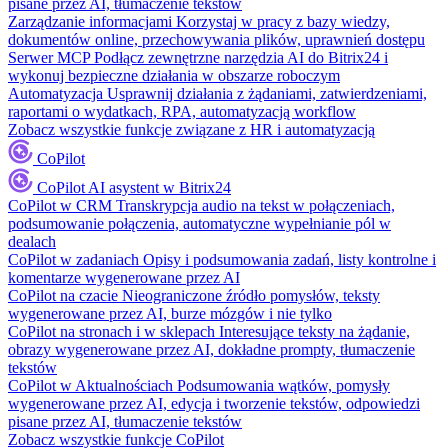
pisane przez AI, tłumaczenie tekstów
Zarządzanie informacjami
Korzystaj w pracy z bazy wiedzy,
dokumentów online, przechowywania plików, uprawnień dostępu
Serwer MCP
Podłącz zewnętrzne narzędzia AI do Bitrix24 i
wykonuj bezpieczne działania w obszarze roboczym
Automatyzacja
Usprawnij działania z żądaniami, zatwierdzeniami,
raportami o wydatkach, RPA, automatyzacją workflow
Zobacz wszystkie funkcje związane z HR i automatyzacją
CoPilot
CoPilot
AI asystent w Bitrix24
CoPilot w CRM
Transkrypcja audio na tekst w połączeniach,
podsumowanie połączenia, automatyczne wypełnianie pól w
dealach
CoPilot w zadaniach
Opisy i podsumowania zadań, listy kontrolne i
komentarze wygenerowane przez AI
CoPilot na czacie
Nieograniczone źródło pomysłów, teksty
wygenerowane przez AI, burze mózgów i nie tylko
CoPilot na stronach i w sklepach
Interesujące teksty na żądanie,
obrazy wygenerowane przez AI, dokładne prompty, tłumaczenie
tekstów
CoPilot w Aktualnościach
Podsumowania wątków, pomysły
wygenerowane przez AI, edycja i tworzenie tekstów, odpowiedzi
pisane przez AI, tłumaczenie tekstów
Zobacz wszystkie funkcje CoPilot