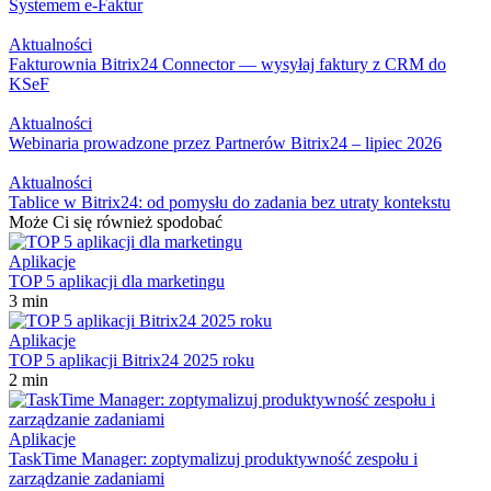
Systemem e-Faktur
Aktualności
Fakturownia Bitrix24 Connector — wysyłaj faktury z CRM do
KSeF
Aktualności
Webinaria prowadzone przez Partnerów Bitrix24 – lipiec 2026
Aktualności
Tablice w Bitrix24: od pomysłu do zadania bez utraty kontekstu
Może Ci się również spodobać
Aplikacje
TOP 5 aplikacji dla marketingu
3 min
Aplikacje
TOP 5 aplikacji Bitrix24 2025 roku
2 min
Aplikacje
TaskTime Manager: zoptymalizuj produktywność zespołu i
zarządzanie zadaniami