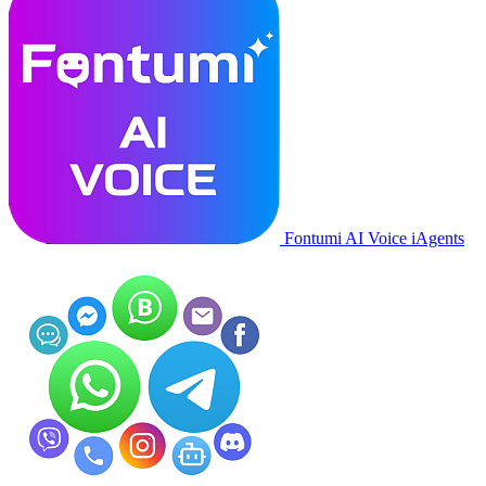
Fontumi AI Voice iAgents