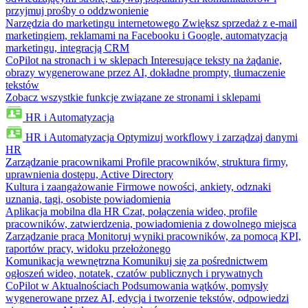
przyjmuj prośby o oddzwonienie
Narzędzia do marketingu internetowego
Zwiększ sprzedaż z e-mail
marketingiem, reklamami na Facebooku i Google, automatyzacją
marketingu, integracją CRM
CoPilot na stronach i w sklepach
Interesujące teksty na żądanie,
obrazy wygenerowane przez AI, dokładne prompty, tłumaczenie
tekstów
Zobacz wszystkie funkcje związane ze stronami i sklepami
HR i Automatyzacja
HR i Automatyzacja
Optymizuj workflowy i zarządzaj danymi
HR
Zarządzanie pracownikami
Profile pracowników, struktura firmy,
uprawnienia dostępu, Active Directory
Kultura i zaangażowanie
Firmowe nowości, ankiety, odznaki
uznania, tagi, osobiste powiadomienia
Aplikacja mobilna dla HR
Czat, połączenia wideo, profile
pracowników, zatwierdzenia, powiadomienia z dowolnego miejsca
Zarządzanie pracą
Monitoruj wyniki pracowników, za pomocą KPI,
raportów pracy, widoku przełożonego
Komunikacja wewnętrzna
Komunikuj się za pośrednictwem
ogłoszeń wideo, notatek, czatów publicznych i prywatnych
CoPilot w Aktualnościach
Podsumowania wątków, pomysły
wygenerowane przez AI, edycja i tworzenie tekstów, odpowiedzi