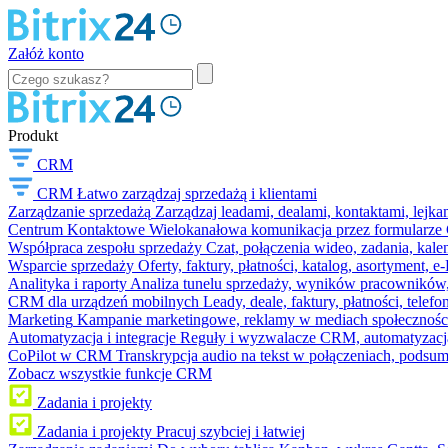
Załóż konto
Produkt
CRM
CRM
Łatwo zarządzaj sprzedażą i klientami
Zarządzanie sprzedażą
Zarządzaj leadami, dealami, kontaktami, lejk
Centrum Kontaktowe
Wielokanałowa komunikacja przez formularze C
Współpraca zespołu sprzedaży
Czat, połączenia wideo, zadania, kal
Wsparcie sprzedaży
Oferty, faktury, płatności, katalog, asortyment,
Analityka i raporty
Analiza tunelu sprzedaży, wyników pracowników, S
CRM dla urządzeń mobilnych
Leady, deale, faktury, płatności, telef
Marketing
Kampanie marketingowe, reklamy w mediach społeczności
Automatyzacja i integracje
Reguły i wyzwalacze CRM, automatyzacja
CoPilot w CRM
Transkrypcja audio na tekst w połączeniach, podsu
Zobacz wszystkie funkcje CRM
Zadania i projekty
Zadania i projekty
Pracuj szybciej i łatwiej