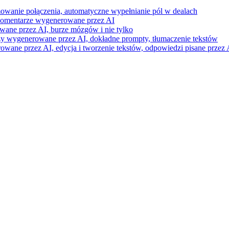
mowanie połączenia, automatyczne wypełnianie pól w dealach
i komentarze wygenerowane przez AI
wane przez AI, burze mózgów i nie tylko
razy wygenerowane przez AI, dokładne prompty, tłumaczenie tekstów
ne przez AI, edycja i tworzenie tekstów, odpowiedzi pisane przez A