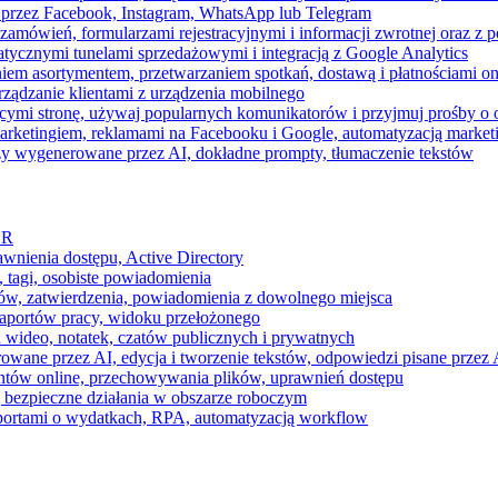
 przez Facebook, Instagram, WhatsApp lub Telegram
zamówień, formularzami rejestracyjnymi i informacji zwrotnej oraz 
tycznymi tunelami sprzedażowymi i integracją z Google Analytics
iem asortymentem, przetwarzaniem spotkań, dostawą i płatnościami on
ządzanie klientami z urządzenia mobilnego
cymi stronę, używaj popularnych komunikatorów i przyjmuj prośby o
arketingiem, reklamami na Facebooku i Google, automatyzacją market
razy wygenerowane przez AI, dokładne prompty, tłumaczenie tekstów
HR
awnienia dostępu, Active Directory
 tagi, osobiste powiadomienia
ków, zatwierdzenia, powiadomienia z dowolnego miejsca
aportów pracy, widoku przełożonego
 wideo, notatek, czatów publicznych i prywatnych
ne przez AI, edycja i tworzenie tekstów, odpowiedzi pisane przez A
ntów online, przechowywania plików, uprawnień dostępu
j bezpieczne działania w obszarze roboczym
raportami o wydatkach, RPA, automatyzacją workflow