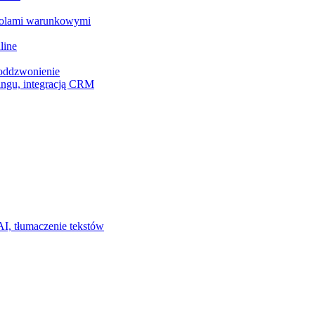
z polami warunkowymi
line
 oddzwonienie
ingu, integracją CRM
I, tłumaczenie tekstów