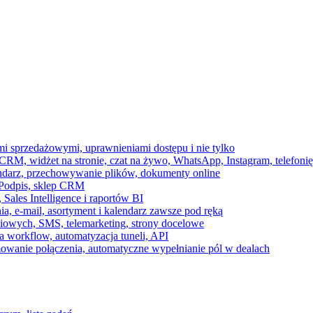
ami sprzedażowymi, uprawnieniami dostępu i nie tylko
RM, widżet na stronie, czat na żywo, WhatsApp, Instagram, telefonię
endarz, przechowywanie plików, dokumenty online
 e-Podpis, sklep CRM
ales Intelligence i raportów BI
onia, e-mail, asortyment i kalendarz zawsze pod ręką
owych, SMS, telemarketing, strony docelowe
 workflow, automatyzacja tuneli, API
mowanie połączenia, automatyczne wypełnianie pól w dealach