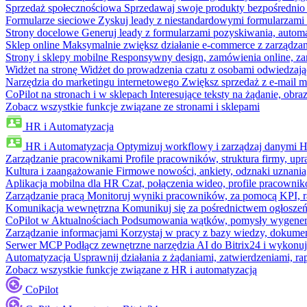
Sprzedaż społecznościowa
Sprzedawaj swoje produkty bezpośrednio
Formularze sieciowe
Zyskuj leady z niestandardowymi formularzami 
Strony docelowe
Generuj leady z formularzami pozyskiwania, automa
Sklep online
Maksymalnie zwiększ działanie e-commerce z zarządzan
Strony i sklepy mobilne
Responsywny design, zamówienia online, zar
Widżet na stronę
Widżet do prowadzenia czatu z osobami odwiedzają
Narzędzia do marketingu internetowego
Zwiększ sprzedaż z e-mail m
CoPilot na stronach i w sklepach
Interesujące teksty na żądanie, ob
Zobacz wszystkie funkcje związane ze stronami i sklepami
HR i Automatyzacja
HR i Automatyzacja
Optymizuj workflowy i zarządzaj danymi 
Zarządzanie pracownikami
Profile pracowników, struktura firmy, upr
Kultura i zaangażowanie
Firmowe nowości, ankiety, odznaki uznania,
Aplikacja mobilna dla HR
Czat, połączenia wideo, profile pracowni
Zarządzanie pracą
Monitoruj wyniki pracowników, za pomocą KPI, r
Komunikacja wewnętrzna
Komunikuj się za pośrednictwem ogłoszeń
CoPilot w Aktualnościach
Podsumowania wątków, pomysły wygenerowa
Zarządzanie informacjami
Korzystaj w pracy z bazy wiedzy, dokume
Serwer MCP
Podłącz zewnętrzne narzędzia AI do Bitrix24 i wykonu
Automatyzacja
Usprawnij działania z żądaniami, zatwierdzeniami, 
Zobacz wszystkie funkcje związane z HR i automatyzacją
CoPilot