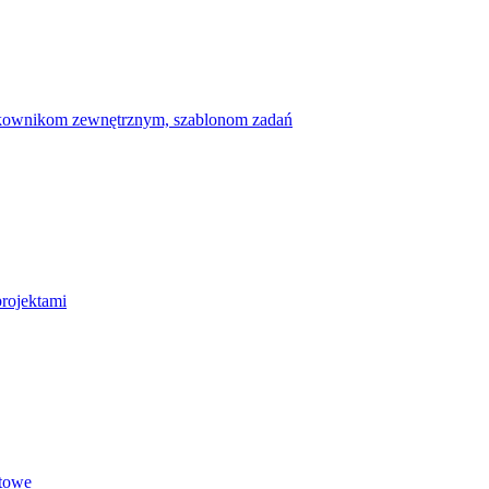
ytkownikom zewnętrznym, szablonom zadań
projektami
etowe