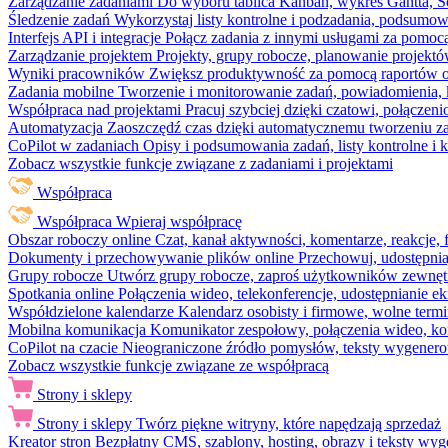
Zarządzanie zadaniami
Do wyboru tablica Kanban, wykres Gantta, Sc
Śledzenie zadań
Wykorzystaj listy kontrolne i podzadania, podsumowa
Interfejs API i integracje
Połącz zadania z innymi usługami za pomocą
Zarządzanie projektem
Projekty, grupy robocze, planowanie projektó
Wyniki pracowników
Zwiększ produktywność za pomocą raportów o 
Zadania mobilne
Tworzenie i monitorowanie zadań, powiadomienia, 
Współpraca nad projektami
Pracuj szybciej dzięki czatowi, połąc
Automatyzacja
Zaoszczędź czas dzięki automatycznemu tworzeniu za
CoPilot w zadaniach
Opisy i podsumowania zadań, listy kontrolne 
Zobacz wszystkie funkcje związane z zadaniami i projektami
Współpraca
Współpraca
Wpieraj współpracę
Obszar roboczy online
Czat, kanał aktywności, komentarze, reakcje,
Dokumenty i przechowywanie plików online
Przechowuj, udostępnia
Grupy robocze
Utwórz grupy robocze, zaproś użytkowników zewnętrz
Spotkania online
Połączenia wideo, telekonferencje, udostępnianie e
Współdzielone kalendarze
Kalendarz osobisty i firmowe, wolne termi
Mobilna komunikacja
Komunikator zespołowy, połączenia wideo, ko
CoPilot na czacie
Nieograniczone źródło pomysłów, teksty wygenero
Zobacz wszystkie funkcje związane ze współpracą
Strony i sklepy
Strony i sklepy
Twórz piękne witryny, które napędzają sprzedaż
Kreator stron
Bezpłatny CMS, szablony, hosting, obrazy i teksty wyg