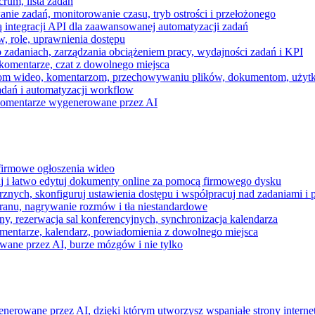
rum, lista zadań
nie zadań, monitorowanie czasu, tryb ostrości i przełożonego
 integracji API dla zaawansowanej automatyzacji zadań
w, role, uprawnienia dostępu
zadaniach, zarządzania obciążeniem pracy, wydajności zadań i KPI
komentarze, czat z dowolnego miejsca
zeniom wideo, komentarzom, przechowywaniu plików, dokumentom, uż
dań i automatyzacji workflow
i komentarze wygenerowane przez AI
 firmowe ogłoszenia wideo
j i łatwo edytuj dokumenty online za pomocą firmowego dysku
nych, skonfiguruj ustawienia dostępu i współpracuj nad zadaniami i 
kranu, nagrywanie rozmów i tła niestandardowe
ny, rezerwacja sal konferencyjnych, synchronizacja kalendarza
mentarze, kalendarz, powiadomienia z dowolnego miejsca
wane przez AI, burze mózgów i nie tylko
enerowane przez AI, dzięki którym utworzysz wspaniałe strony intern