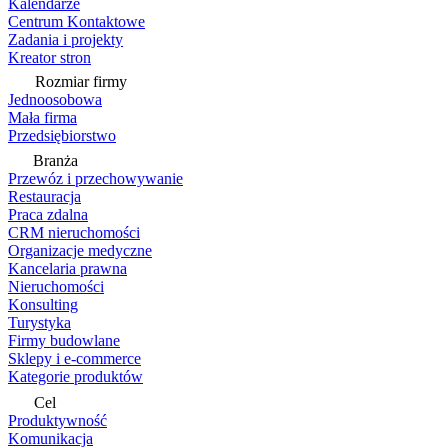
Kalendarze
Centrum Kontaktowe
Zadania i projekty
Kreator stron
Rozmiar firmy
Jednoosobowa
Mała firma
Przedsiębiorstwo
Branża
Przewóz i przechowywanie
Restauracja
Praca zdalna
CRM nieruchomości
Organizacje medyczne
Kancelaria prawna
Nieruchomości
Konsulting
Turystyka
Firmy budowlane
Sklepy i e-commerce
Kategorie produktów
Cel
Produktywność
Komunikacja