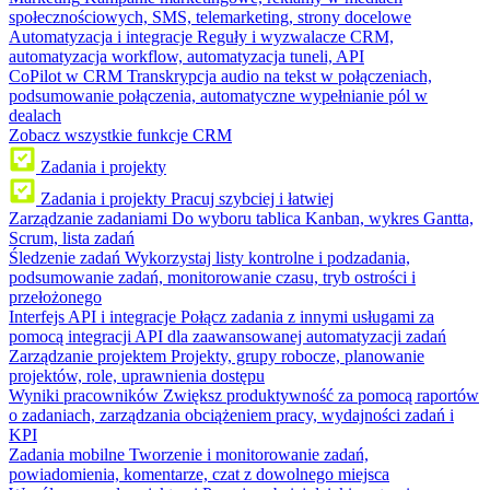
społecznościowych, SMS, telemarketing, strony docelowe
Automatyzacja i integracje
Reguły i wyzwalacze CRM,
automatyzacja workflow, automatyzacja tuneli, API
CoPilot w CRM
Transkrypcja audio na tekst w połączeniach,
podsumowanie połączenia, automatyczne wypełnianie pól w
dealach
Zobacz wszystkie funkcje CRM
Zadania i projekty
Zadania i projekty
Pracuj szybciej i łatwiej
Zarządzanie zadaniami
Do wyboru tablica Kanban, wykres Gantta,
Scrum, lista zadań
Śledzenie zadań
Wykorzystaj listy kontrolne i podzadania,
podsumowanie zadań, monitorowanie czasu, tryb ostrości i
przełożonego
Interfejs API i integracje
Połącz zadania z innymi usługami za
pomocą integracji API dla zaawansowanej automatyzacji zadań
Zarządzanie projektem
Projekty, grupy robocze, planowanie
projektów, role, uprawnienia dostępu
Wyniki pracowników
Zwiększ produktywność za pomocą raportów
o zadaniach, zarządzania obciążeniem pracy, wydajności zadań i
KPI
Zadania mobilne
Tworzenie i monitorowanie zadań,
powiadomienia, komentarze, czat z dowolnego miejsca