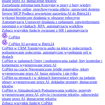
pisane przez AI, tłumaczenie tekstów
Zarządzanie informacjami
Korzystaj w pracy z bazy wiedzy,
dokumentów online, przechowywania plików, uprawnień dostępu
Serwer MCP
Podłącz zewnętrzne narzędzia AI do Bitrix24 i
wykonuj bezpieczne działania w obszarze roboczym
Automatyzacja
Usprawnij działania z żądaniami, zatwierdzeniami,
raportami o wydatkach, RPA, automatyzacją workflow
Zobacz wszystkie funkcje związane z HR i automatyzacją
CoPilot
CoPilot
AI asystent w Bitrix24
CoPilot w CRM
Transkrypcja audio na tekst w połączeniach,
podsumowanie połączenia, automatyczne wypełnianie pól w
dealach
CoPilot w zadaniach
Opisy i podsumowania zadań, listy kontrolne i
komentarze wygenerowane przez AI
CoPilot na czacie
Nieograniczone źródło pomysłów, teksty
wygenerowane przez AI, burze mózgów i nie tylko
CoPilot na stronach i w sklepach
Interesujące teksty na żądanie,
obrazy wygenerowane przez AI, dokładne prompty, tłumaczenie
tekstów
CoPilot w Aktualnościach
Podsumowania wątków, pomysły
wygenerowane przez AI, edycja i tworzenie tekstów, odpowiedzi
pisane przez AI, tłumaczenie tekstów
Zobacz wszystkie funkcje CoPilot