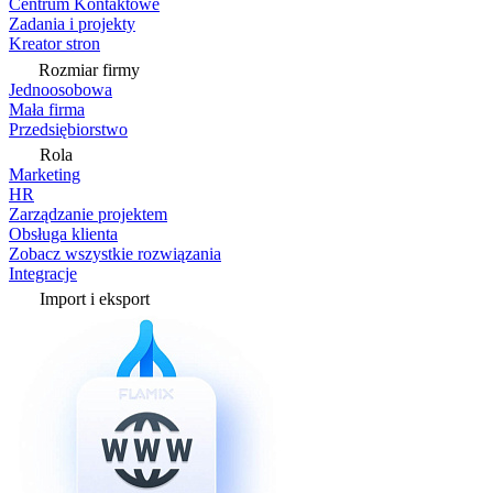
Centrum Kontaktowe
Zadania i projekty
Kreator stron
Rozmiar firmy
Jednoosobowa
Mała firma
Przedsiębiorstwo
Rola
Marketing
HR
Zarządzanie projektem
Obsługa klienta
Zobacz wszystkie rozwiązania
Integracje
Import i eksport