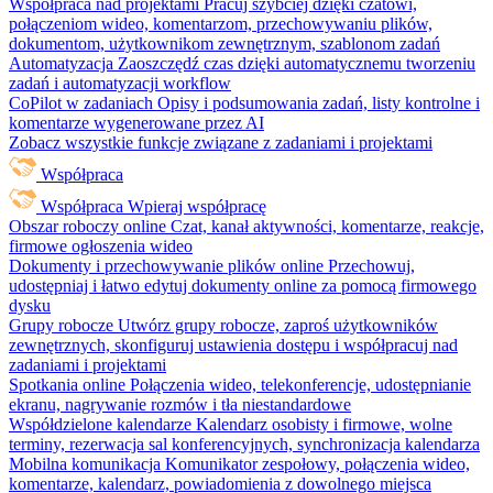
Współpraca nad projektami
Pracuj szybciej dzięki czatowi,
połączeniom wideo, komentarzom, przechowywaniu plików,
dokumentom, użytkownikom zewnętrznym, szablonom zadań
Automatyzacja
Zaoszczędź czas dzięki automatycznemu tworzeniu
zadań i automatyzacji workflow
CoPilot w zadaniach
Opisy i podsumowania zadań, listy kontrolne i
komentarze wygenerowane przez AI
Zobacz wszystkie funkcje związane z zadaniami i projektami
Współpraca
Współpraca
Wpieraj współpracę
Obszar roboczy online
Czat, kanał aktywności, komentarze, reakcje,
firmowe ogłoszenia wideo
Dokumenty i przechowywanie plików online
Przechowuj,
udostępniaj i łatwo edytuj dokumenty online za pomocą firmowego
dysku
Grupy robocze
Utwórz grupy robocze, zaproś użytkowników
zewnętrznych, skonfiguruj ustawienia dostępu i współpracuj nad
zadaniami i projektami
Spotkania online
Połączenia wideo, telekonferencje, udostępnianie
ekranu, nagrywanie rozmów i tła niestandardowe
Współdzielone kalendarze
Kalendarz osobisty i firmowe, wolne
terminy, rezerwacja sal konferencyjnych, synchronizacja kalendarza
Mobilna komunikacja
Komunikator zespołowy, połączenia wideo,
komentarze, kalendarz, powiadomienia z dowolnego miejsca