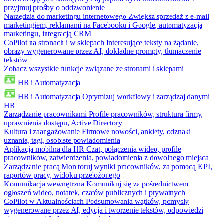
przyjmuj prośby o oddzwonienie
Narzędzia do marketingu internetowego
Zwiększ sprzedaż z e-mail
marketingiem, reklamami na Facebooku i Google, automatyzacją
marketingu, integracją CRM
CoPilot na stronach i w sklepach
Interesujące teksty na żądanie,
obrazy wygenerowane przez AI, dokładne prompty, tłumaczenie
tekstów
Zobacz wszystkie funkcje związane ze stronami i sklepami
HR i Automatyzacja
HR i Automatyzacja
Optymizuj workflowy i zarządzaj danymi
HR
Zarządzanie pracownikami
Profile pracowników, struktura firmy,
uprawnienia dostępu, Active Directory
Kultura i zaangażowanie
Firmowe nowości, ankiety, odznaki
uznania, tagi, osobiste powiadomienia
Aplikacja mobilna dla HR
Czat, połączenia wideo, profile
pracowników, zatwierdzenia, powiadomienia z dowolnego miejsca
Zarządzanie pracą
Monitoruj wyniki pracowników, za pomocą KPI,
raportów pracy, widoku przełożonego
Komunikacja wewnętrzna
Komunikuj się za pośrednictwem
ogłoszeń wideo, notatek, czatów publicznych i prywatnych
CoPilot w Aktualnościach
Podsumowania wątków, pomysły
wygenerowane przez AI, edycja i tworzenie tekstów, odpowiedzi