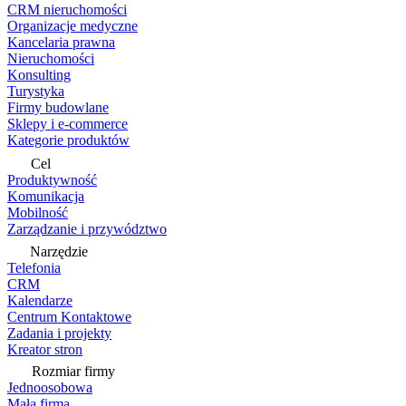
CRM nieruchomości
Organizacje medyczne
Kancelaria prawna
Nieruchomości
Konsulting
Turystyka
Firmy budowlane
Sklepy i e-commerce
Kategorie produktów
Cel
Produktywność
Komunikacja
Mobilność
Zarządzanie i przywództwo
Narzędzie
Telefonia
CRM
Kalendarze
Centrum Kontaktowe
Zadania i projekty
Kreator stron
Rozmiar firmy
Jednoosobowa
Mała firma