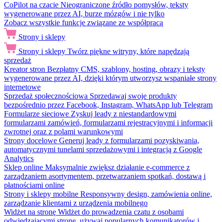
CoPilot na czacie
Nieograniczone źródło pomysłów, teksty
wygenerowane przez AI, burze mózgów i nie tylko
Zobacz wszystkie funkcje związane ze współpracą
Strony i sklepy
Strony i sklepy
Twórz piękne witryny, które napędzają
sprzedaż
Kreator stron
Bezpłatny CMS, szablony, hosting, obrazy i teksty
wygenerowane przez AI, dzięki którym utworzysz wspaniałe strony
internetowe
Sprzedaż społecznościowa
Sprzedawaj swoje produkty
bezpośrednio przez Facebook, Instagram, WhatsApp lub Telegram
Formularze sieciowe
Zyskuj leady z niestandardowymi
formularzami zamówień, formularzami rejestracyjnymi i informacji
zwrotnej oraz z polami warunkowymi
Strony docelowe
Generuj leady z formularzami pozyskiwania,
automatycznymi tunelami sprzedażowymi i integracją z Google
Analytics
Sklep online
Maksymalnie zwiększ działanie e-commerce z
zarządzaniem asortymentem, przetwarzaniem spotkań, dostawą i
płatnościami online
Strony i sklepy mobilne
Responsywny design, zamówienia online,
zarządzanie klientami z urządzenia mobilnego
Widżet na stronę
Widżet do prowadzenia czatu z osobami
odwiedzającymi stronę, używaj popularnych komunikatorów i