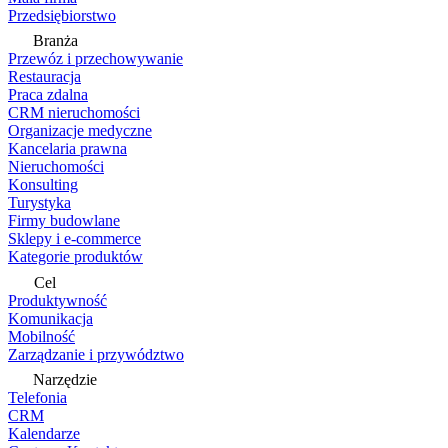
Przedsiębiorstwo
Branża
Przewóz i przechowywanie
Restauracja
Praca zdalna
CRM nieruchomości
Organizacje medyczne
Kancelaria prawna
Nieruchomości
Konsulting
Turystyka
Firmy budowlane
Sklepy i e-commerce
Kategorie produktów
Cel
Produktywność
Komunikacja
Mobilność
Zarządzanie i przywództwo
Narzędzie
Telefonia
CRM
Kalendarze