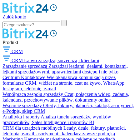
Załóż konto
Produkt
CRM
CRM
Łatwo zarządzaj sprzedażą i klientami
Zarządzanie sprzedażą
Zarządzaj leadami, dealami, kontaktami,
lejkami sprzedażowymi, uprawnieniami dostępu i nie tylko
Centrum Kontaktowe
Wielokanałowa komunikacja przez
formularze CRM, widżet na stronie, czat na żywo, WhatsApp,
Instagram, telefonię, e-mail
Współpraca zespołu sprzedaży
Czat, połączenia wideo, zadania,
kalendarz, przechowywanie plików, dokumenty online
Wsparcie sprzedaży
Oferty, faktury, płatności, katalog, asortyment,
e-Podpis, sklep CRM
Analityka i raporty
Analiza tunelu sprzedaży, wyników
pracowników, Sales Intelligence i raportów BI
CRM dla urządzeń mobilnych
Leady, deale, faktury, płatności,
telefonia, e-mail, asortyment i kalendarz zawsze pod ręką
Marketing
Kampanie marketingowe, reklamy w mediach