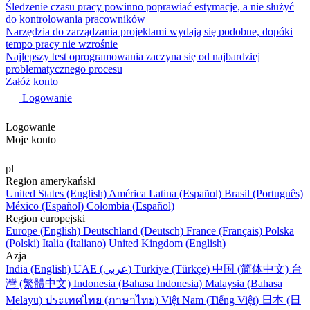
Śledzenie czasu pracy powinno poprawiać estymacje, a nie służyć
do kontrolowania pracowników
Narzędzia do zarządzania projektami wydają się podobne, dopóki
tempo pracy nie wzrośnie
Najlepszy test oprogramowania zaczyna się od najbardziej
problematycznego procesu
Załóż konto
Logowanie
Logowanie
Moje konto
pl
Region amerykański
United States (English)
América Latina (Español)
Brasil (Português)
México (Español)
Colombia (Español)
Region europejski
Europe (English)
Deutschland (Deutsch)
France (Français)
Polska
(Polski)
Italia (Italiano)
United Kingdom (English)
Azja
India (English)
UAE (عربي)
Türkiye (Türkçe)
中国 (简体中文)
台
灣 (繁體中文)
Indonesia (Bahasa Indonesia)
Malaysia (Bahasa
Melayu)
ประเทศไทย (ภาษาไทย)
Việt Nam (Tiếng Việt)
日本 (日