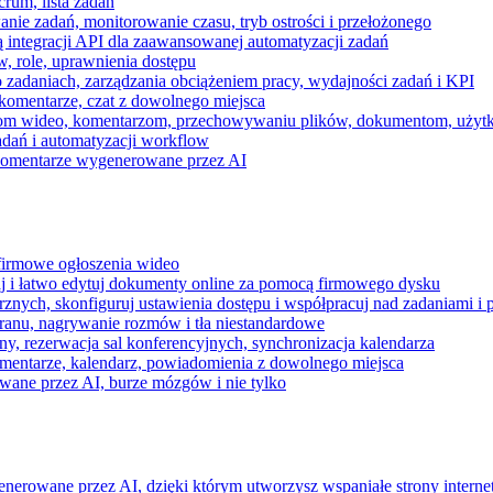
rum, lista zadań
nie zadań, monitorowanie czasu, tryb ostrości i przełożonego
 integracji API dla zaawansowanej automatyzacji zadań
w, role, uprawnienia dostępu
zadaniach, zarządzania obciążeniem pracy, wydajności zadań i KPI
komentarze, czat z dowolnego miejsca
zeniom wideo, komentarzom, przechowywaniu plików, dokumentom, uż
dań i automatyzacji workflow
i komentarze wygenerowane przez AI
 firmowe ogłoszenia wideo
j i łatwo edytuj dokumenty online za pomocą firmowego dysku
nych, skonfiguruj ustawienia dostępu i współpracuj nad zadaniami i 
kranu, nagrywanie rozmów i tła niestandardowe
ny, rezerwacja sal konferencyjnych, synchronizacja kalendarza
mentarze, kalendarz, powiadomienia z dowolnego miejsca
wane przez AI, burze mózgów i nie tylko
enerowane przez AI, dzięki którym utworzysz wspaniałe strony intern