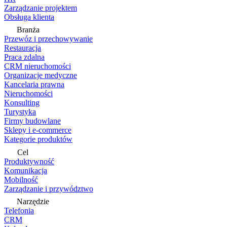
Zarządzanie projektem
Obsługa klienta
Branża
Przewóz i przechowywanie
Restauracja
Praca zdalna
CRM nieruchomości
Organizacje medyczne
Kancelaria prawna
Nieruchomości
Konsulting
Turystyka
Firmy budowlane
Sklepy i e-commerce
Kategorie produktów
Cel
Produktywność
Komunikacja
Mobilność
Zarządzanie i przywództwo
Narzędzie
Telefonia
CRM