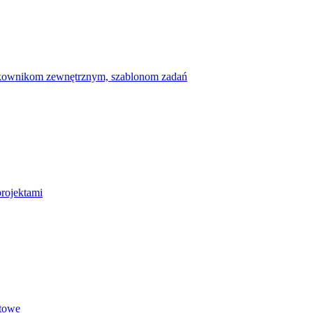
ytkownikom zewnętrznym, szablonom zadań
projektami
etowe