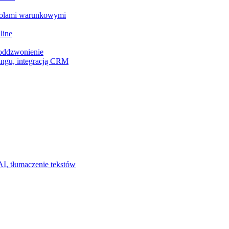
z polami warunkowymi
line
 oddzwonienie
ingu, integracją CRM
I, tłumaczenie tekstów