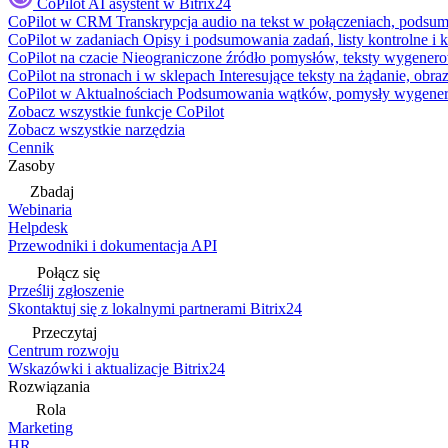
CoPilot
AI asystent w Bitrix24
CoPilot w CRM
Transkrypcja audio na tekst w połączeniach, podsu
CoPilot w zadaniach
Opisy i podsumowania zadań, listy kontrolne 
CoPilot na czacie
Nieograniczone źródło pomysłów, teksty wygenero
CoPilot na stronach i w sklepach
Interesujące teksty na żądanie, ob
CoPilot w Aktualnościach
Podsumowania wątków, pomysły wygenerowa
Zobacz wszystkie funkcje CoPilot
Zobacz wszystkie narzędzia
Cennik
Zasoby
Zbadaj
Webinaria
Helpdesk
Przewodniki i dokumentacja API
Połącz się
Prześlij zgłoszenie
Skontaktuj się z lokalnymi partnerami Bitrix24
Przeczytaj
Centrum rozwoju
Wskazówki i aktualizacje Bitrix24
Rozwiązania
Rola
Marketing
HR