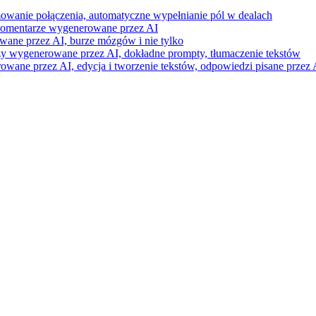
mowanie połączenia, automatyczne wypełnianie pól w dealach
i komentarze wygenerowane przez AI
wane przez AI, burze mózgów i nie tylko
razy wygenerowane przez AI, dokładne prompty, tłumaczenie tekstów
ne przez AI, edycja i tworzenie tekstów, odpowiedzi pisane przez A