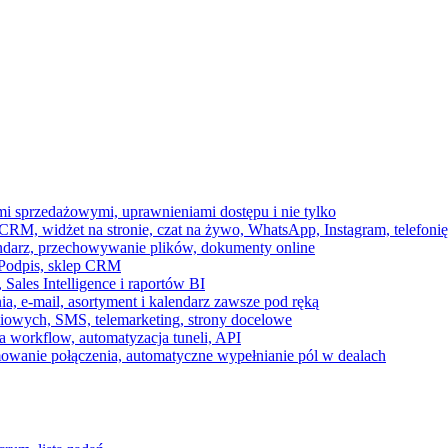
ami sprzedażowymi, uprawnieniami dostępu i nie tylko
RM, widżet na stronie, czat na żywo, WhatsApp, Instagram, telefonię
endarz, przechowywanie plików, dokumenty online
 e-Podpis, sklep CRM
ales Intelligence i raportów BI
onia, e-mail, asortyment i kalendarz zawsze pod ręką
owych, SMS, telemarketing, strony docelowe
 workflow, automatyzacja tuneli, API
mowanie połączenia, automatyczne wypełnianie pól w dealach