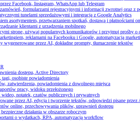
 przez Facebook, Instagram, WhatsApp lub Telegram
zamówień, formularzami rejestracyjnymi i informacji zwrotnej oraz 
tycznymi tunelami sprzedażowymi i integracją z Google Analytics
iem asortymentem, przetwarzaniem spotkań, dostawą i płatnościami on
ządzanie klientami z urządzenia mobilnego
cymi stronę, używaj popularnych komunikatorów i przyjmuj prośby o
arketingiem, reklamami na Facebooku i Google, automatyzacją market
razy wygenerowane przez AI, dokładne prompty, tłumaczenie tekstów
HR
awnienia dostępu, Active Directory
 tagi, osobiste powiadomienia
ków, zatwierdzenia, powiadomienia z dowolnego miejsca
aportów pracy, widoku przełożonego
 wideo, notatek, czatów publicznych i prywatnych
ne przez AI, edycja i tworzenie tekstów, odpowiedzi pisane przez A
ntów online, przechowywania plików, uprawnień dostępu
j bezpieczne działania w obszarze roboczym
raportami o wydatkach, RPA, automatyzacją workflow