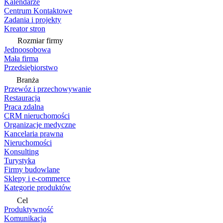
Kalendarze
Centrum Kontaktowe
Zadania i projekty
Kreator stron
Rozmiar firmy
Jednoosobowa
Mała firma
Przedsiębiorstwo
Branża
Przewóz i przechowywanie
Restauracja
Praca zdalna
CRM nieruchomości
Organizacje medyczne
Kancelaria prawna
Nieruchomości
Konsulting
Turystyka
Firmy budowlane
Sklepy i e-commerce
Kategorie produktów
Cel
Produktywność
Komunikacja