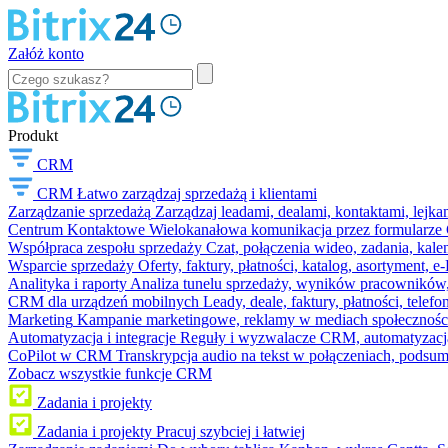
Załóż konto
Produkt
CRM
CRM
Łatwo zarządzaj sprzedażą i klientami
Zarządzanie sprzedażą
Zarządzaj leadami, dealami, kontaktami, lejk
Centrum Kontaktowe
Wielokanałowa komunikacja przez formularze C
Współpraca zespołu sprzedaży
Czat, połączenia wideo, zadania, kal
Wsparcie sprzedaży
Oferty, faktury, płatności, katalog, asortyment,
Analityka i raporty
Analiza tunelu sprzedaży, wyników pracowników, S
CRM dla urządzeń mobilnych
Leady, deale, faktury, płatności, telef
Marketing
Kampanie marketingowe, reklamy w mediach społeczności
Automatyzacja i integracje
Reguły i wyzwalacze CRM, automatyzacja
CoPilot w CRM
Transkrypcja audio na tekst w połączeniach, podsu
Zobacz wszystkie funkcje CRM
Zadania i projekty
Zadania i projekty
Pracuj szybciej i łatwiej