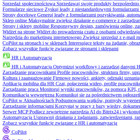
Sprzedaż społecznościowa
Sprzedawaj swoje produkty bezpośrednio
Formularze sieciowe
Zyskuj leady z niestandardowymi formularzami 
Strony docelowe
Generuj leady z formularzami pozyskiwania, automa
Sklep online
Maksymalnie zwiększ działanie e-commerce z zarządzan
Strony i sklepy mobilne
Responsywny design, zamówienia online, zar
Widżet na stronę
Widżet do prowadzenia czatu z osobami odwiedzają
Narzędzia do marketingu internetowego
Zwiększ sprzedaż z e-mail m
CoPilot na stronach i w sklepach
Interesujące teksty na żądanie, ob
Zobacz wszystkie funkcje związane ze stronami i sklepami
HR i Automatyzacja
HR i Automatyzacja
Optymizuj workflowy i zarządzaj danymi 
Zarządzanie pracownikami
Profile pracowników, struktura firmy, upr
Kultura i zaangażowanie
Firmowe nowości, ankiety, odznaki uznania,
Aplikacja mobilna dla HR
Czat, połączenia wideo, profile pracowni
Zarządzanie pracą
Monitoruj wyniki pracowników, za pomocą KPI, r
Komunikacja wewnętrzna
Komunikuj się za pośrednictwem ogłoszeń
CoPilot w Aktualnościach
Podsumowania wątków, pomysły wygenerowa
Zarządzanie informacjami
Korzystaj w pracy z bazy wiedzy, dokume
Serwer MCP
Podłącz zewnętrzne narzędzia AI do Bitrix24 i wykonu
Automatyzacja
Usprawnij działania z żądaniami, zatwierdzeniami, 
Zobacz wszystkie funkcje związane z HR i automatyzacją
CoPilot