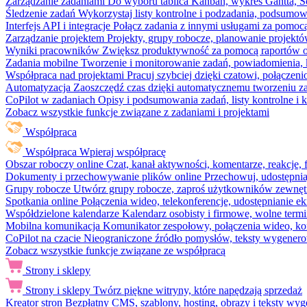
Zarządzanie zadaniami
Do wyboru tablica Kanban, wykres Gantta, Sc
Śledzenie zadań
Wykorzystaj listy kontrolne i podzadania, podsumowa
Interfejs API i integracje
Połącz zadania z innymi usługami za pomocą
Zarządzanie projektem
Projekty, grupy robocze, planowanie projektó
Wyniki pracowników
Zwiększ produktywność za pomocą raportów o 
Zadania mobilne
Tworzenie i monitorowanie zadań, powiadomienia, 
Współpraca nad projektami
Pracuj szybciej dzięki czatowi, połąc
Automatyzacja
Zaoszczędź czas dzięki automatycznemu tworzeniu za
CoPilot w zadaniach
Opisy i podsumowania zadań, listy kontrolne 
Zobacz wszystkie funkcje związane z zadaniami i projektami
Współpraca
Współpraca
Wpieraj współpracę
Obszar roboczy online
Czat, kanał aktywności, komentarze, reakcje,
Dokumenty i przechowywanie plików online
Przechowuj, udostępnia
Grupy robocze
Utwórz grupy robocze, zaproś użytkowników zewnętrz
Spotkania online
Połączenia wideo, telekonferencje, udostępnianie e
Współdzielone kalendarze
Kalendarz osobisty i firmowe, wolne termi
Mobilna komunikacja
Komunikator zespołowy, połączenia wideo, ko
CoPilot na czacie
Nieograniczone źródło pomysłów, teksty wygenero
Zobacz wszystkie funkcje związane ze współpracą
Strony i sklepy
Strony i sklepy
Twórz piękne witryny, które napędzają sprzedaż
Kreator stron
Bezpłatny CMS, szablony, hosting, obrazy i teksty wyg