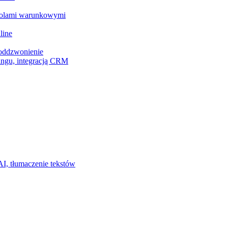
z polami warunkowymi
line
 oddzwonienie
ingu, integracją CRM
I, tłumaczenie tekstów