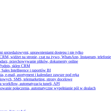
ami sprzedażowymi, uprawnieniami dostępu i nie tylko
RM, widżet na stronie, czat na żywo, WhatsApp, Instagram, telefonię
endarz, przechowywanie plików, dokumenty online
 e-Podpis, sklep CRM
ales Intelligence i raportów BI
onia, e-mail, asortyment i kalendarz zawsze pod ręką
owych, SMS, telemarketing, strony docelowe
 workflow, automatyzacja tuneli, API
mowanie połączenia, automatyczne wypełnianie pól w dealach