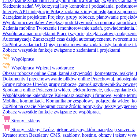
Zarządzanie zadaniami
Do wyboru tablica Kanban, wykres Gantta, Sc
Śledzenie zadań
Wykorzystaj listy kontrolne i podzadania, podsumowa
Interfejs API i integracje
Połącz zadania z innymi usługami za pomocą
Zarządzanie projektem
Projekty, grupy robocze, planowanie projektó
Wyniki pracowników
Zwiększ produktywność za pomocą raportów o 
Zadania mobilne
Tworzenie i monitorowanie zadań, powiadomienia, 
Współpraca nad projektami
Pracuj szybciej dzięki czatowi, połąc
Automatyzacja
Zaoszczędź czas dzięki automatycznemu tworzeniu za
CoPilot w zadaniach
Opisy i podsumowania zadań, listy kontrolne 
Zobacz wszystkie funkcje związane z zadaniami i projektami
Współpraca
Współpraca
Wpieraj współpracę
Obszar roboczy online
Czat, kanał aktywności, komentarze, reakcje,
Dokumenty i przechowywanie plików online
Przechowuj, udostępnia
Grupy robocze
Utwórz grupy robocze, zaproś użytkowników zewnętrz
Spotkania online
Połączenia wideo, telekonferencje, udostępnianie e
Współdzielone kalendarze
Kalendarz osobisty i firmowe, wolne termi
Mobilna komunikacja
Komunikator zespołowy, połączenia wideo, ko
CoPilot na czacie
Nieograniczone źródło pomysłów, teksty wygenero
Zobacz wszystkie funkcje związane ze współpracą
Strony i sklepy
Strony i sklepy
Twórz piękne witryny, które napędzają sprzedaż
Kreator stron
Bezpłatny CMS, szablony, hosting, obrazy i teksty wyg