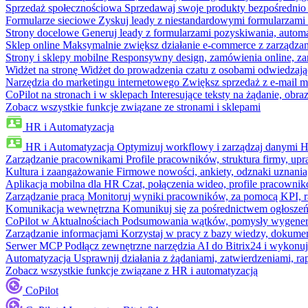
Sprzedaż społecznościowa
Sprzedawaj swoje produkty bezpośrednio
Formularze sieciowe
Zyskuj leady z niestandardowymi formularzami 
Strony docelowe
Generuj leady z formularzami pozyskiwania, automa
Sklep online
Maksymalnie zwiększ działanie e-commerce z zarządzan
Strony i sklepy mobilne
Responsywny design, zamówienia online, zar
Widżet na stronę
Widżet do prowadzenia czatu z osobami odwiedzają
Narzędzia do marketingu internetowego
Zwiększ sprzedaż z e-mail m
CoPilot na stronach i w sklepach
Interesujące teksty na żądanie, ob
Zobacz wszystkie funkcje związane ze stronami i sklepami
HR i Automatyzacja
HR i Automatyzacja
Optymizuj workflowy i zarządzaj danymi 
Zarządzanie pracownikami
Profile pracowników, struktura firmy, upr
Kultura i zaangażowanie
Firmowe nowości, ankiety, odznaki uznania,
Aplikacja mobilna dla HR
Czat, połączenia wideo, profile pracowni
Zarządzanie pracą
Monitoruj wyniki pracowników, za pomocą KPI, r
Komunikacja wewnętrzna
Komunikuj się za pośrednictwem ogłoszeń
CoPilot w Aktualnościach
Podsumowania wątków, pomysły wygenerowa
Zarządzanie informacjami
Korzystaj w pracy z bazy wiedzy, dokume
Serwer MCP
Podłącz zewnętrzne narzędzia AI do Bitrix24 i wykonu
Automatyzacja
Usprawnij działania z żądaniami, zatwierdzeniami, 
Zobacz wszystkie funkcje związane z HR i automatyzacją
CoPilot