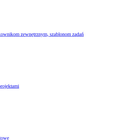
ytkownikom zewnętrznym, szablonom zadań
projektami
etowe