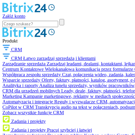
Załóż konto
Produkt
CRM
CRM
Łatwo zarządzaj sprzedażą i klientami
Zarządzanie sprzedażą
Zarządzaj leadami, dealami, kontaktami, lejk
Centrum Kontaktowe
Wielokanałowa komunikacja przez formularze C
Współpraca zespołu sprzedaży
Czat, połączenia wideo, zadania, kal
Wsparcie sprzedaży
Oferty, faktury, płatności, katalog, asortyment,
Analityka i raporty
Analiza tunelu sprzedaży, wyników pracowników, S
CRM dla urządzeń mobilnych
Leady, deale, faktury, płatności, telef
Marketing
Kampanie marketingowe, reklamy w mediach społeczności
Automatyzacja i integracje
Reguły i wyzwalacze CRM, automatyzacja
CoPilot w CRM
Transkrypcja audio na tekst w połączeniach, podsu
Zobacz wszystkie funkcje CRM
Zadania i projekty
Zadania i projekty
Pracuj szybciej i łatwiej