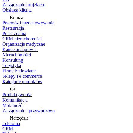
Zarządzanie projektem
Obsługa klienta
Branża
Przewóz i przechowywanie
Restauracja
Praca zdalna
CRM nieruchomości
Organizacje medyczne
Kancelaria prawna
Nieruchomości
Konsulting
Turystyka
Firmy budowlane
Sklepy i e-commerce
Kategorie produktów
Cel
Produktywność
Komunikacja
Mobilność
Zarządzanie i przywództwo
Narzędzie
Telefonia
CRM