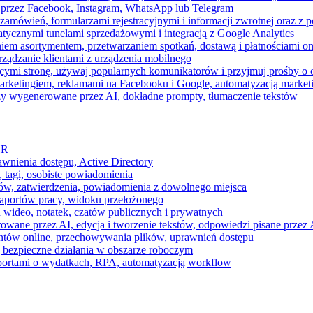
 przez Facebook, Instagram, WhatsApp lub Telegram
zamówień, formularzami rejestracyjnymi i informacji zwrotnej oraz 
tycznymi tunelami sprzedażowymi i integracją z Google Analytics
iem asortymentem, przetwarzaniem spotkań, dostawą i płatnościami on
ządzanie klientami z urządzenia mobilnego
cymi stronę, używaj popularnych komunikatorów i przyjmuj prośby o
arketingiem, reklamami na Facebooku i Google, automatyzacją market
razy wygenerowane przez AI, dokładne prompty, tłumaczenie tekstów
HR
awnienia dostępu, Active Directory
 tagi, osobiste powiadomienia
ków, zatwierdzenia, powiadomienia z dowolnego miejsca
aportów pracy, widoku przełożonego
 wideo, notatek, czatów publicznych i prywatnych
ne przez AI, edycja i tworzenie tekstów, odpowiedzi pisane przez A
ntów online, przechowywania plików, uprawnień dostępu
j bezpieczne działania w obszarze roboczym
raportami o wydatkach, RPA, automatyzacją workflow