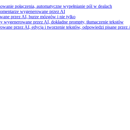
mowanie połączenia, automatyczne wypełnianie pól w dealach
i komentarze wygenerowane przez AI
wane przez AI, burze mózgów i nie tylko
razy wygenerowane przez AI, dokładne prompty, tłumaczenie tekstów
ne przez AI, edycja i tworzenie tekstów, odpowiedzi pisane przez A