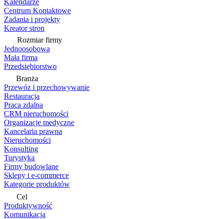
Kalendarze
Centrum Kontaktowe
Zadania i projekty
Kreator stron
Rozmiar firmy
Jednoosobowa
Mała firma
Przedsiębiorstwo
Branża
Przewóz i przechowywanie
Restauracja
Praca zdalna
CRM nieruchomości
Organizacje medyczne
Kancelaria prawna
Nieruchomości
Konsulting
Turystyka
Firmy budowlane
Sklepy i e-commerce
Kategorie produktów
Cel
Produktywność
Komunikacja