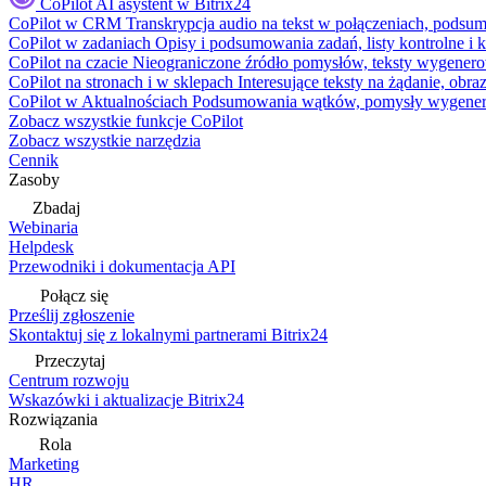
CoPilot
AI asystent w Bitrix24
CoPilot w CRM
Transkrypcja audio na tekst w połączeniach, podsu
CoPilot w zadaniach
Opisy i podsumowania zadań, listy kontrolne 
CoPilot na czacie
Nieograniczone źródło pomysłów, teksty wygenero
CoPilot na stronach i w sklepach
Interesujące teksty na żądanie, ob
CoPilot w Aktualnościach
Podsumowania wątków, pomysły wygenerowa
Zobacz wszystkie funkcje CoPilot
Zobacz wszystkie narzędzia
Cennik
Zasoby
Zbadaj
Webinaria
Helpdesk
Przewodniki i dokumentacja API
Połącz się
Prześlij zgłoszenie
Skontaktuj się z lokalnymi partnerami Bitrix24
Przeczytaj
Centrum rozwoju
Wskazówki i aktualizacje Bitrix24
Rozwiązania
Rola
Marketing
HR