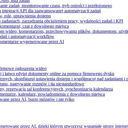
rum, lista zadań
nie zadań, monitorowanie czasu, tryb ostrości i przełożonego
 integracji API dla zaawansowanej automatyzacji zadań
w, role, uprawnienia dostępu
zadaniach, zarządzania obciążeniem pracy, wydajności zadań i KPI
komentarze, czat z dowolnego miejsca
zeniom wideo, komentarzom, przechowywaniu plików, dokumentom, uż
dań i automatyzacji workflow
i komentarze wygenerowane przez AI
 firmowe ogłoszenia wideo
j i łatwo edytuj dokumenty online za pomocą firmowego dysku
nych, skonfiguruj ustawienia dostępu i współpracuj nad zadaniami i 
kranu, nagrywanie rozmów i tła niestandardowe
ny, rezerwacja sal konferencyjnych, synchronizacja kalendarza
mentarze, kalendarz, powiadomienia z dowolnego miejsca
wane przez AI, burze mózgów i nie tylko
enerowane przez AI, dzięki którym utworzysz wspaniałe strony intern