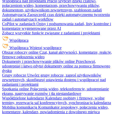
Współpraca nad projektami
Pracuj szybciej dzięki czatowi,
połączeniom wideo, komentarzom, przechowywaniu plików,
dokumentom, użytkownikom zewnętrznym, szablonom zadań
Automatyzacja
Zaoszczędź czas dzięki automatycznemu tworzeniu
zadań i automatyzacji workflow
CoPilot w zadaniach
Opisy i podsumowania zadań, listy kontrolne i
komentarze wygenerowane przez AI
Zobacz wszystkie funkcje związane z zadaniami i projektami
Współpraca
Współpraca
Wpieraj współpracę
Obszar roboczy online
Czat, kanał aktywności, komentarze, reakcje,
firmowe ogłoszenia wideo
Dokumenty i przechowywanie plików online
Przechowuj,
udostępniaj i łatwo edytuj dokumenty online za pomocą firmowego
dysku
Grupy robocze
Utwórz grupy robocze, zaproś użytkowników
zewnętrznych, skonfiguruj ustawienia dostępu i współpracuj nad
zadaniami i projektami
Spotkania online
Połączenia wideo, telekonferencje, udostępnianie
ekranu, nagrywanie rozmów i tła niestandardowe
Współdzielone kalendarze
Kalendarz osobisty i firmowe, wolne
terminy, rezerwacja sal konferencyjnych, synchronizacja kalendarza
Mobilna komunikacja
Komunikator zespołowy, połączenia wideo,
komentarze, kalendarz, powiadomienia z dowolnego miejsca