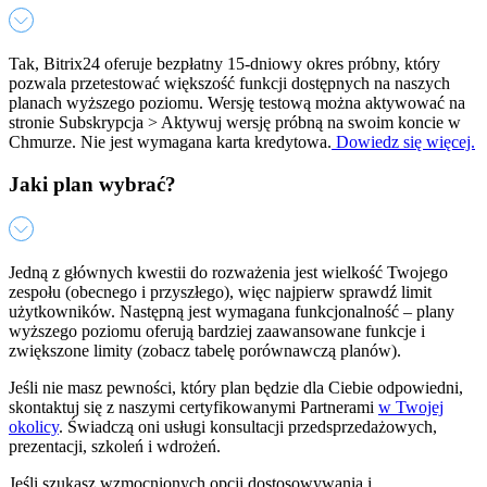
Tak, Bitrix24 oferuje bezpłatny 15-dniowy okres próbny, który
pozwala przetestować większość funkcji dostępnych na naszych
planach wyższego poziomu. Wersję testową można aktywować na
stronie Subskrypcja > Aktywuj wersję próbną na swoim koncie w
Chmurze. Nie jest wymagana karta kredytowa.
Dowiedz się więcej.
Jaki plan wybrać?
Jedną z głównych kwestii do rozważenia jest wielkość Twojego
zespołu (obecnego i przyszłego), więc najpierw sprawdź limit
użytkowników. Następną jest wymagana funkcjonalność – plany
wyższego poziomu oferują bardziej zaawansowane funkcje i
zwiększone limity (zobacz tabelę porównawczą planów).
Jeśli nie masz pewności, który plan będzie dla Ciebie odpowiedni,
skontaktuj się z naszymi certyfikowanymi Partnerami
w Twojej
okolicy
. Świadczą oni usługi konsultacji przedsprzedażowych,
prezentacji, szkoleń i wdrożeń.
Jeśli szukasz wzmocnionych opcji dostosowywania i