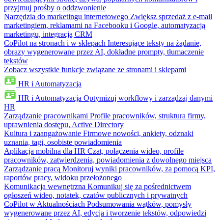
przyjmuj prośby o oddzwonienie
Narzędzia do marketingu internetowego
Zwiększ sprzedaż z e-mail
marketingiem, reklamami na Facebooku i Google, automatyzacją
marketingu, integracją CRM
CoPilot na stronach i w sklepach
Interesujące teksty na żądanie,
obrazy wygenerowane przez AI, dokładne prompty, tłumaczenie
tekstów
Zobacz wszystkie funkcje związane ze stronami i sklepami
HR i Automatyzacja
HR i Automatyzacja
Optymizuj workflowy i zarządzaj danymi
HR
Zarządzanie pracownikami
Profile pracowników, struktura firmy,
uprawnienia dostępu, Active Directory
Kultura i zaangażowanie
Firmowe nowości, ankiety, odznaki
uznania, tagi, osobiste powiadomienia
Aplikacja mobilna dla HR
Czat, połączenia wideo, profile
pracowników, zatwierdzenia, powiadomienia z dowolnego miejsca
Zarządzanie pracą
Monitoruj wyniki pracowników, za pomocą KPI,
raportów pracy, widoku przełożonego
Komunikacja wewnętrzna
Komunikuj się za pośrednictwem
ogłoszeń wideo, notatek, czatów publicznych i prywatnych
CoPilot w Aktualnościach
Podsumowania wątków, pomysły
wygenerowane przez AI, edycja i tworzenie tekstów, odpowiedzi