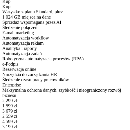
Kup
Kup
Wszystko z planu Standard, plus:
1 024 GB miejsca na dane
Sprzedaż wspomagana przez AI
Śledzenie połączeń
E-mail marketing
Automatyzacja workflow
Automatyzacja reklam
Analityka i raporty
Automatyzacja zadań
Robotyczna automatyzacja procesów (RPA)
e-Podpis
Rezerwacja online
Narzędzia do zarządzania HR
Śledzenie czasu pracy pracowników
Enterprise
Maksymalna ochrona danych, szybkość i nieograniczony rozwój
biznesu
2 299
zł
1 599
zł
3 679
zł
2 559
zł
4 599
zł
3 199
zł