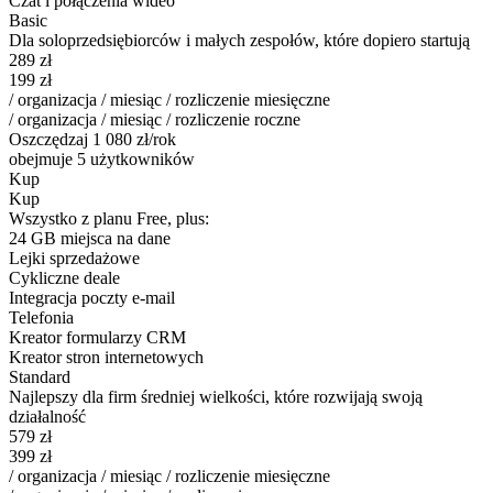
Czat i połączenia wideo
Basic
Dla soloprzedsiębiorców i małych zespołów, które dopiero startują
289
zł
199
zł
/ organizacja / miesiąc / rozliczenie miesięczne
/ organizacja / miesiąc / rozliczenie roczne
Oszczędzaj 1 080 zł/rok
obejmuje 5 użytkowników
Kup
Kup
Wszystko z planu Free, plus:
24 GB miejsca na dane
Lejki sprzedażowe
Cykliczne deale
Integracja poczty e-mail
Telefonia
Kreator formularzy CRM
Kreator stron internetowych
Standard
Najlepszy dla firm średniej wielkości, które rozwijają swoją
działalność
579
zł
399
zł
/ organizacja / miesiąc / rozliczenie miesięczne