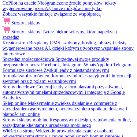
CoPilot na czacie
Nieograniczone źródło pomysłów, teksty
wygenerowane przez AI, burze mózgów i nie tylko
Zobacz wszystkie funkcje związane ze współpracą
Strony i sklepy
Strony i sklepy
Twórz piękne witryny, które napędzają
sprzedaż
Kreator stron
Bezpłatny CMS, szablony, hosting, obrazy i teksty
wygenerowane przez AI, dzięki którym utworzysz wspaniałe strony
internetowe
Sprzedaż społecznościowa
Sprzedawaj swoje produkty
bezpośrednio przez Facebook, Instagram, WhatsApp lub Telegram
Formularze sieciowe
Zyskuj leady z niestandardowymi
formularzami zamówień, formularzami rejestracyjnymi i informacji
zwrotnej oraz z polami warunkowymi
Strony docelowe
Generuj leady z formularzami pozyskiwania,
automatycznymi tunelami sprzedażowymi i integracją z Google
Analytics
Sklep online
Maksymalnie zwiększ działanie e-commerce z
zarządzaniem asortymentem, przetwarzaniem spotkań, dostawą i
płatnościami online
Strony i sklepy mobilne
Responsywny design, zamówienia online,
zarządzanie klientami z urządzenia mobilnego
Widżet na stronę
Widżet do prowadzenia czatu z osobami
odwiedzającymi stronę, używaj popularnych komunikatorów i