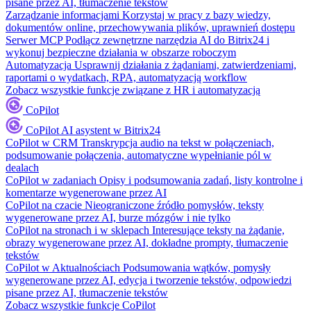
pisane przez AI, tłumaczenie tekstów
Zarządzanie informacjami
Korzystaj w pracy z bazy wiedzy,
dokumentów online, przechowywania plików, uprawnień dostępu
Serwer MCP
Podłącz zewnętrzne narzędzia AI do Bitrix24 i
wykonuj bezpieczne działania w obszarze roboczym
Automatyzacja
Usprawnij działania z żądaniami, zatwierdzeniami,
raportami o wydatkach, RPA, automatyzacją workflow
Zobacz wszystkie funkcje związane z HR i automatyzacją
CoPilot
CoPilot
AI asystent w Bitrix24
CoPilot w CRM
Transkrypcja audio na tekst w połączeniach,
podsumowanie połączenia, automatyczne wypełnianie pól w
dealach
CoPilot w zadaniach
Opisy i podsumowania zadań, listy kontrolne i
komentarze wygenerowane przez AI
CoPilot na czacie
Nieograniczone źródło pomysłów, teksty
wygenerowane przez AI, burze mózgów i nie tylko
CoPilot na stronach i w sklepach
Interesujące teksty na żądanie,
obrazy wygenerowane przez AI, dokładne prompty, tłumaczenie
tekstów
CoPilot w Aktualnościach
Podsumowania wątków, pomysły
wygenerowane przez AI, edycja i tworzenie tekstów, odpowiedzi
pisane przez AI, tłumaczenie tekstów
Zobacz wszystkie funkcje CoPilot