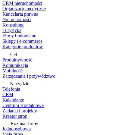
CRM nieruchomości
Organizacje medyczne
Kancelaria prawna
Nieruchomości
Konsulting
Turystyka
Firmy budowlane
Sklepy i e-commerce
Kategorie produktów
Cel
Produktywność
Komunikacja
Mobilność
Zarządzanie i przywództwo
Narzędzie
Telefonia
CRM
Kalendarze
Centrum Kontaktowe
Zadania i projekty
Kreator stron
Rozmiar firmy
Jednoosobowa
Mała firma