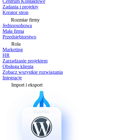
Centrum Kontaktowe
Zadania i projekty
Kreator stron
Rozmiar firmy
Jednoosobowa
Mała firma
Przedsiębiorstwo
Rola
Marketing
HR
Zarządzanie projektem
Obsługa klienta
Zobacz wszystkie rozwiązania
Integracje
Import i eksport