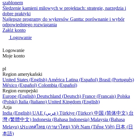
szablonem
Śledzenie kamieni milowych w projektach: strategie, narzędzia i
dobre praktyki
Najlepsze programy do wykresów Gantta: porównanie i wybór
odpowiedniego rozwiązania
Załóż konto
Logowanie
Logowanie
Moje konto
pl
Region amerykański
United States (English)
América Latina (Español)
Brasil (Português)
México (Español)
Colombia (Español)
Region europejski
Europe (English)
Deutschland (Deutsch)
France (Français)
Polska
(Polski)
Italia (Italiano)
United Kingdom (English)
Azja
India (English)
UAE (عربي)
Türkiye (Türkçe)
中国 (简体中文)
台
灣 (繁體中文)
Indonesia (Bahasa Indonesia)
Malaysia (Bahasa
Melayu)
ประเทศไทย (ภาษาไทย)
Việt Nam (Tiếng Việt)
日本 (日
本語)