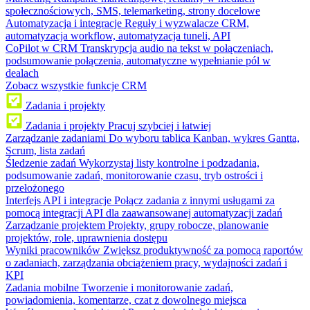
społecznościowych, SMS, telemarketing, strony docelowe
Automatyzacja i integracje
Reguły i wyzwalacze CRM,
automatyzacja workflow, automatyzacja tuneli, API
CoPilot w CRM
Transkrypcja audio na tekst w połączeniach,
podsumowanie połączenia, automatyczne wypełnianie pól w
dealach
Zobacz wszystkie funkcje CRM
Zadania i projekty
Zadania i projekty
Pracuj szybciej i łatwiej
Zarządzanie zadaniami
Do wyboru tablica Kanban, wykres Gantta,
Scrum, lista zadań
Śledzenie zadań
Wykorzystaj listy kontrolne i podzadania,
podsumowanie zadań, monitorowanie czasu, tryb ostrości i
przełożonego
Interfejs API i integracje
Połącz zadania z innymi usługami za
pomocą integracji API dla zaawansowanej automatyzacji zadań
Zarządzanie projektem
Projekty, grupy robocze, planowanie
projektów, role, uprawnienia dostępu
Wyniki pracowników
Zwiększ produktywność za pomocą raportów
o zadaniach, zarządzania obciążeniem pracy, wydajności zadań i
KPI
Zadania mobilne
Tworzenie i monitorowanie zadań,
powiadomienia, komentarze, czat z dowolnego miejsca