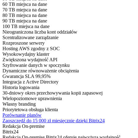
60 TB miejsca na dane
70 TB miejsca na dane
80 TB miejsca na dane
90 TB miejsca na dane
100 TB miejsca na dane
Nieograniczona liczba kont oddziałów
Scentralizowane zarządzanie
Rozproszone serwery
Hosting AWS zgodny z SOC
Wysokowydajny klaster
Zwiększona wydajność API
Szyfrowanie danych w spoczynku
Dynamiczne równoważenie obciążenia
Gwarancja SLA 99,95%
Integracja z Active Directory
Historia logowania
30-dniowy okres przechowywania kopii zapasowej
Wielopoziomowe uprawnienia
Własny branding
Priorytetowa obsługa klienta
Porównanie planów
Zaoszczędź do 15 000 zł miesięcznie dzięki Bitrix24
Redakcja On-premise
Bitrix24
Redakcja On-premise Bitrix24 oferuje najwyższą wydajność,