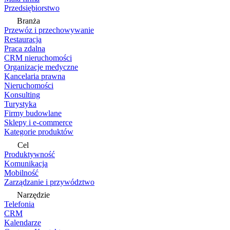
Przedsiębiorstwo
Branża
Przewóz i przechowywanie
Restauracja
Praca zdalna
CRM nieruchomości
Organizacje medyczne
Kancelaria prawna
Nieruchomości
Konsulting
Turystyka
Firmy budowlane
Sklepy i e-commerce
Kategorie produktów
Cel
Produktywność
Komunikacja
Mobilność
Zarządzanie i przywództwo
Narzędzie
Telefonia
CRM
Kalendarze