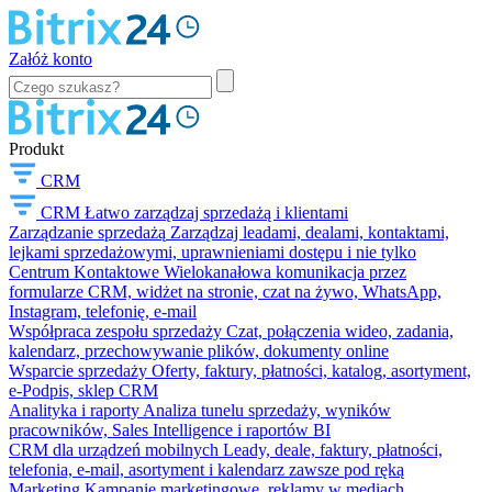
Załóż konto
Produkt
CRM
CRM
Łatwo zarządzaj sprzedażą i klientami
Zarządzanie sprzedażą
Zarządzaj leadami, dealami, kontaktami,
lejkami sprzedażowymi, uprawnieniami dostępu i nie tylko
Centrum Kontaktowe
Wielokanałowa komunikacja przez
formularze CRM, widżet na stronie, czat na żywo, WhatsApp,
Instagram, telefonię, e-mail
Współpraca zespołu sprzedaży
Czat, połączenia wideo, zadania,
kalendarz, przechowywanie plików, dokumenty online
Wsparcie sprzedaży
Oferty, faktury, płatności, katalog, asortyment,
e-Podpis, sklep CRM
Analityka i raporty
Analiza tunelu sprzedaży, wyników
pracowników, Sales Intelligence i raportów BI
CRM dla urządzeń mobilnych
Leady, deale, faktury, płatności,
telefonia, e-mail, asortyment i kalendarz zawsze pod ręką
Marketing
Kampanie marketingowe, reklamy w mediach