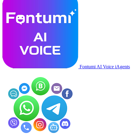
Fontumi AI Voice iAgents