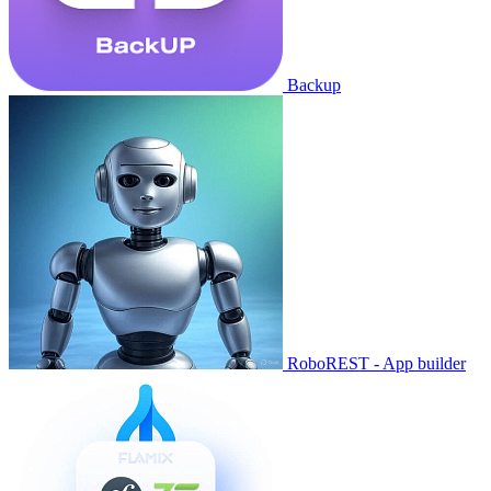
Backup
RoboREST - App builder