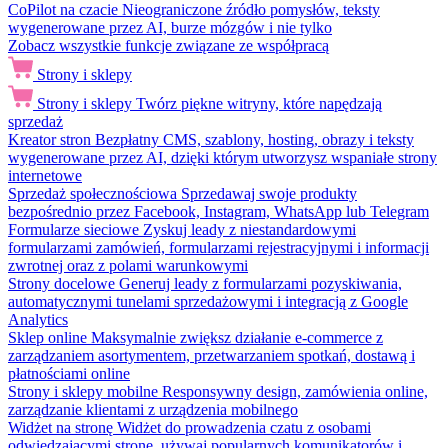
CoPilot na czacie
Nieograniczone źródło pomysłów, teksty
wygenerowane przez AI, burze mózgów i nie tylko
Zobacz wszystkie funkcje związane ze współpracą
Strony i sklepy
Strony i sklepy
Twórz piękne witryny, które napędzają
sprzedaż
Kreator stron
Bezpłatny CMS, szablony, hosting, obrazy i teksty
wygenerowane przez AI, dzięki którym utworzysz wspaniałe strony
internetowe
Sprzedaż społecznościowa
Sprzedawaj swoje produkty
bezpośrednio przez Facebook, Instagram, WhatsApp lub Telegram
Formularze sieciowe
Zyskuj leady z niestandardowymi
formularzami zamówień, formularzami rejestracyjnymi i informacji
zwrotnej oraz z polami warunkowymi
Strony docelowe
Generuj leady z formularzami pozyskiwania,
automatycznymi tunelami sprzedażowymi i integracją z Google
Analytics
Sklep online
Maksymalnie zwiększ działanie e-commerce z
zarządzaniem asortymentem, przetwarzaniem spotkań, dostawą i
płatnościami online
Strony i sklepy mobilne
Responsywny design, zamówienia online,
zarządzanie klientami z urządzenia mobilnego
Widżet na stronę
Widżet do prowadzenia czatu z osobami
odwiedzającymi stronę, używaj popularnych komunikatorów i