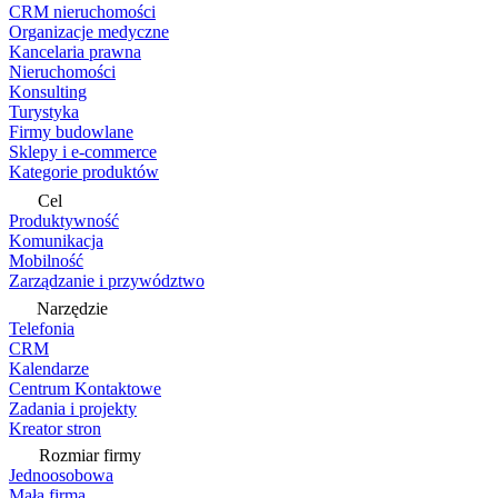
CRM nieruchomości
Organizacje medyczne
Kancelaria prawna
Nieruchomości
Konsulting
Turystyka
Firmy budowlane
Sklepy i e-commerce
Kategorie produktów
Cel
Produktywność
Komunikacja
Mobilność
Zarządzanie i przywództwo
Narzędzie
Telefonia
CRM
Kalendarze
Centrum Kontaktowe
Zadania i projekty
Kreator stron
Rozmiar firmy
Jednoosobowa
Mała firma