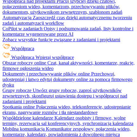
Współpraca nad projektami
Pracuj szybciej dzięki czatowi,
połączeniom wideo, komentarzom, przechowywaniu plików,
dokumentom, użytkownikom zewnętrznym, szablonom zadań
Automatyzacja
Zaoszczędź czas dzięki automatycznemu tworzeniu
zadań i automatyzacji workflow
CoPilot w zadaniach
Opisy i podsumowania zadań, listy kontrolne i
komentarze wygenerowane przez AI
Zobacz wszystkie funkcje związane z zadaniami i projektami
Współpraca
Współpraca
Wpieraj współpracę
Obszar roboczy online
Czat, kanał aktywności, komentarze, reakcje,
firmowe ogłoszenia wideo
Dokumenty i przechowywanie plików online
Przechowuj,
udostępniaj i łatwo edytuj dokumenty online za pomocą firmowego
dysku
Grupy robocze
Utwórz grupy robocze, zaproś użytkowników
zewnętrznych, skonfiguruj ustawienia dostępu i współpracuj nad
zadaniami i projektami
Spotkania online
Połączenia wideo, telekonferencje, udostępnianie
ekranu, nagrywanie rozmów i tła niestandardowe
Współdzielone kalendarze
Kalendarz osobisty i firmowe, wolne
terminy, rezerwacja sal konferencyjnych, synchronizacja kalendarza
Mobilna komunikacja
Komunikator zespołowy, połączenia wideo,
komentarze, kalendarz, powiadomienia z dowolnego miejsca