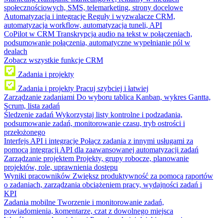
społecznościowych, SMS, telemarketing, strony docelowe
Automatyzacja i integracje
Reguły i wyzwalacze CRM,
automatyzacja workflow, automatyzacja tuneli, API
CoPilot w CRM
Transkrypcja audio na tekst w połączeniach,
podsumowanie połączenia, automatyczne wypełnianie pól w
dealach
Zobacz wszystkie funkcje CRM
Zadania i projekty
Zadania i projekty
Pracuj szybciej i łatwiej
Zarządzanie zadaniami
Do wyboru tablica Kanban, wykres Gantta,
Scrum, lista zadań
Śledzenie zadań
Wykorzystaj listy kontrolne i podzadania,
podsumowanie zadań, monitorowanie czasu, tryb ostrości i
przełożonego
Interfejs API i integracje
Połącz zadania z innymi usługami za
pomocą integracji API dla zaawansowanej automatyzacji zadań
Zarządzanie projektem
Projekty, grupy robocze, planowanie
projektów, role, uprawnienia dostępu
Wyniki pracowników
Zwiększ produktywność za pomocą raportów
o zadaniach, zarządzania obciążeniem pracy, wydajności zadań i
KPI
Zadania mobilne
Tworzenie i monitorowanie zadań,
powiadomienia, komentarze, czat z dowolnego miejsca