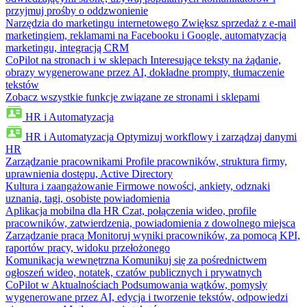
przyjmuj prośby o oddzwonienie
Narzędzia do marketingu internetowego
Zwiększ sprzedaż z e-mail
marketingiem, reklamami na Facebooku i Google, automatyzacją
marketingu, integracją CRM
CoPilot na stronach i w sklepach
Interesujące teksty na żądanie,
obrazy wygenerowane przez AI, dokładne prompty, tłumaczenie
tekstów
Zobacz wszystkie funkcje związane ze stronami i sklepami
HR i Automatyzacja
HR i Automatyzacja
Optymizuj workflowy i zarządzaj danymi
HR
Zarządzanie pracownikami
Profile pracowników, struktura firmy,
uprawnienia dostępu, Active Directory
Kultura i zaangażowanie
Firmowe nowości, ankiety, odznaki
uznania, tagi, osobiste powiadomienia
Aplikacja mobilna dla HR
Czat, połączenia wideo, profile
pracowników, zatwierdzenia, powiadomienia z dowolnego miejsca
Zarządzanie pracą
Monitoruj wyniki pracowników, za pomocą KPI,
raportów pracy, widoku przełożonego
Komunikacja wewnętrzna
Komunikuj się za pośrednictwem
ogłoszeń wideo, notatek, czatów publicznych i prywatnych
CoPilot w Aktualnościach
Podsumowania wątków, pomysły
wygenerowane przez AI, edycja i tworzenie tekstów, odpowiedzi