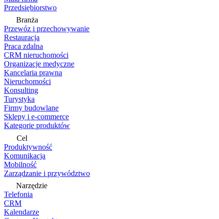
Przedsiębiorstwo
Branża
Przewóz i przechowywanie
Restauracja
Praca zdalna
CRM nieruchomości
Organizacje medyczne
Kancelaria prawna
Nieruchomości
Konsulting
Turystyka
Firmy budowlane
Sklepy i e-commerce
Kategorie produktów
Cel
Produktywność
Komunikacja
Mobilność
Zarządzanie i przywództwo
Narzędzie
Telefonia
CRM
Kalendarze