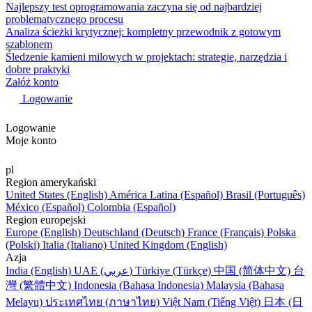
Najlepszy test oprogramowania zaczyna się od najbardziej
problematycznego procesu
Analiza ścieżki krytycznej: kompletny przewodnik z gotowym
szablonem
Śledzenie kamieni milowych w projektach: strategie, narzędzia i
dobre praktyki
Załóż konto
Logowanie
Logowanie
Moje konto
pl
Region amerykański
United States (English)
América Latina (Español)
Brasil (Português)
México (Español)
Colombia (Español)
Region europejski
Europe (English)
Deutschland (Deutsch)
France (Français)
Polska
(Polski)
Italia (Italiano)
United Kingdom (English)
Azja
India (English)
UAE (عربي)
Türkiye (Türkçe)
中国 (简体中文)
台
灣 (繁體中文)
Indonesia (Bahasa Indonesia)
Malaysia (Bahasa
Melayu)
ประเทศไทย (ภาษาไทย)
Việt Nam (Tiếng Việt)
日本 (日