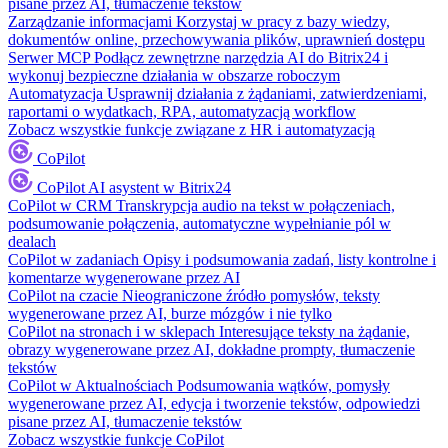
pisane przez AI, tłumaczenie tekstów
Zarządzanie informacjami
Korzystaj w pracy z bazy wiedzy,
dokumentów online, przechowywania plików, uprawnień dostępu
Serwer MCP
Podłącz zewnętrzne narzędzia AI do Bitrix24 i
wykonuj bezpieczne działania w obszarze roboczym
Automatyzacja
Usprawnij działania z żądaniami, zatwierdzeniami,
raportami o wydatkach, RPA, automatyzacją workflow
Zobacz wszystkie funkcje związane z HR i automatyzacją
CoPilot
CoPilot
AI asystent w Bitrix24
CoPilot w CRM
Transkrypcja audio na tekst w połączeniach,
podsumowanie połączenia, automatyczne wypełnianie pól w
dealach
CoPilot w zadaniach
Opisy i podsumowania zadań, listy kontrolne i
komentarze wygenerowane przez AI
CoPilot na czacie
Nieograniczone źródło pomysłów, teksty
wygenerowane przez AI, burze mózgów i nie tylko
CoPilot na stronach i w sklepach
Interesujące teksty na żądanie,
obrazy wygenerowane przez AI, dokładne prompty, tłumaczenie
tekstów
CoPilot w Aktualnościach
Podsumowania wątków, pomysły
wygenerowane przez AI, edycja i tworzenie tekstów, odpowiedzi
pisane przez AI, tłumaczenie tekstów
Zobacz wszystkie funkcje CoPilot