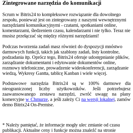
Zintegrowane narzędzia do komunikacji
Scrum w Bitrix24 to kompleksowe rozwiązanie dla dowolnego
zespołu, ponieważ jest on zintegrowany z naszymi wewnętrznymi
narzędziami komunikacyjnymi - czatami, spotkaniami online,
komentarzami, śledzeniem czasu, kalendarzami i nie tylko. Teraz nie
musisz przełączać się między różnymi narzędziami!
Podczas tworzenia zadań masz również do dyspozycji mnóstwo
darmowych funkcji, takich jak szablony zadań, listy kontrolne,
podzadania itp. Oprócz tego, Bitrix24 oferuje udostępnianie plików,
zarządzanie dokumentami i edytowanie dokumentów online,
rozmowy telefoniczne, prowadzenie wideokonferencji, zarządzanie
wiedzą,
Wykresy Gantta, tablicę Kanban i wiele więcej.
Podstawowe narzędzia Bitrix24 są w 100% darmowe dla
nieograniczonej liczby użytkowników. Jeśli potrzebujesz
zaawansowanego zestawu narzędzi, zwróć uwagę na plany
komercyjne
w Chmurze
, a jeśli zależy Ci
na wersji lokalnej
, zamów
demo Bitrix24 On-Premise.
* Należy pamiętać, że informacje mogły ulec zmianie od czasu
publikacji. Aktualne ceny i funkcje można znaleźć na stronie