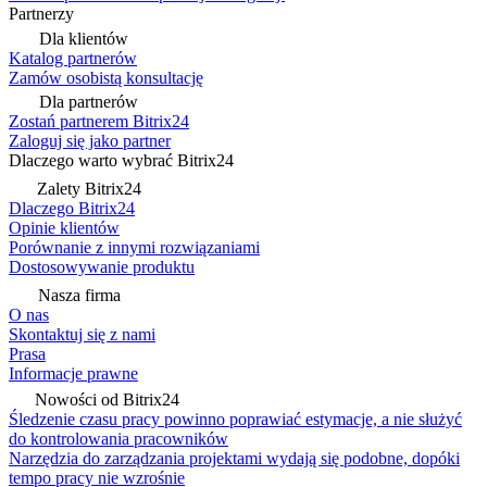
Partnerzy
Dla klientów
Katalog partnerów
Zamów osobistą konsultację
Dla partnerów
Zostań partnerem Bitrix24
Zaloguj się jako partner
Dlaczego warto wybrać Bitrix24
Zalety Bitrix24
Dlaczego Bitrix24
Opinie klientów
Porównanie z innymi rozwiązaniami
Dostosowywanie produktu
Nasza firma
O nas
Skontaktuj się z nami
Prasa
Informacje prawne
Nowości od Bitrix24
Śledzenie czasu pracy powinno poprawiać estymacje, a nie służyć
do kontrolowania pracowników
Narzędzia do zarządzania projektami wydają się podobne, dopóki
tempo pracy nie wzrośnie