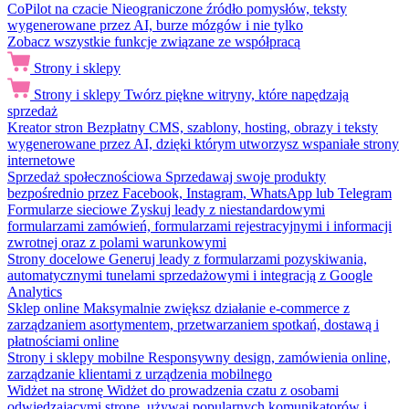
CoPilot na czacie
Nieograniczone źródło pomysłów, teksty
wygenerowane przez AI, burze mózgów i nie tylko
Zobacz wszystkie funkcje związane ze współpracą
Strony i sklepy
Strony i sklepy
Twórz piękne witryny, które napędzają
sprzedaż
Kreator stron
Bezpłatny CMS, szablony, hosting, obrazy i teksty
wygenerowane przez AI, dzięki którym utworzysz wspaniałe strony
internetowe
Sprzedaż społecznościowa
Sprzedawaj swoje produkty
bezpośrednio przez Facebook, Instagram, WhatsApp lub Telegram
Formularze sieciowe
Zyskuj leady z niestandardowymi
formularzami zamówień, formularzami rejestracyjnymi i informacji
zwrotnej oraz z polami warunkowymi
Strony docelowe
Generuj leady z formularzami pozyskiwania,
automatycznymi tunelami sprzedażowymi i integracją z Google
Analytics
Sklep online
Maksymalnie zwiększ działanie e-commerce z
zarządzaniem asortymentem, przetwarzaniem spotkań, dostawą i
płatnościami online
Strony i sklepy mobilne
Responsywny design, zamówienia online,
zarządzanie klientami z urządzenia mobilnego
Widżet na stronę
Widżet do prowadzenia czatu z osobami
odwiedzającymi stronę, używaj popularnych komunikatorów i