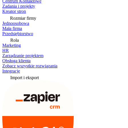
Centrum Kontaktowe
Zadania i projekty
Kreator stron
Rozmiar firmy
Jednoosobowa
Mała firma
Przedsiębiorstwo
Rola
Marketing
HR
Zarządzanie projektem
Obsługa klienta
Zobacz wszystkie rozwiązania
Integracje
Import i eksport