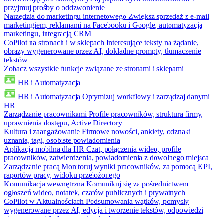
przyjmuj prośby o oddzwonienie
Narzędzia do marketingu internetowego
Zwiększ sprzedaż z e-mail
marketingiem, reklamami na Facebooku i Google, automatyzacją
marketingu, integracją CRM
CoPilot na stronach i w sklepach
Interesujące teksty na żądanie,
obrazy wygenerowane przez AI, dokładne prompty, tłumaczenie
tekstów
Zobacz wszystkie funkcje związane ze stronami i sklepami
HR i Automatyzacja
HR i Automatyzacja
Optymizuj workflowy i zarządzaj danymi
HR
Zarządzanie pracownikami
Profile pracowników, struktura firmy,
uprawnienia dostępu, Active Directory
Kultura i zaangażowanie
Firmowe nowości, ankiety, odznaki
uznania, tagi, osobiste powiadomienia
Aplikacja mobilna dla HR
Czat, połączenia wideo, profile
pracowników, zatwierdzenia, powiadomienia z dowolnego miejsca
Zarządzanie pracą
Monitoruj wyniki pracowników, za pomocą KPI,
raportów pracy, widoku przełożonego
Komunikacja wewnętrzna
Komunikuj się za pośrednictwem
ogłoszeń wideo, notatek, czatów publicznych i prywatnych
CoPilot w Aktualnościach
Podsumowania wątków, pomysły
wygenerowane przez AI, edycja i tworzenie tekstów, odpowiedzi