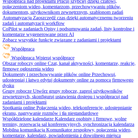
Współpraca nad projektami
Pracuj szybciej dzięki czatowi,
połączeniom wideo, komentarzom, przechowywaniu plików,
dokumentom, użytkownikom zewnętrznym, szablonom zadań
Automatyzacja
Zaoszczędź czas dzięki automatycznemu tworzeniu
zadań i automatyzacji workflow
CoPilot w zadaniach
Opisy i podsumowania zadań, listy kontrolne i
komentarze wygenerowane przez AI
Zobacz wszystkie funkcje związane z zadaniami i projektami
Współpraca
Współpraca
Wpieraj współpracę
Obszar roboczy online
Czat, kanał aktywności, komentarze, reakcje,
firmowe ogłoszenia wideo
Dokumenty i przechowywanie plików online
Przechowuj,
udostępniaj i łatwo edytuj dokumenty online za pomocą firmowego
dysku
Grupy robocze
Utwórz grupy robocze, zaproś użytkowników
zewnętrznych, skonfiguruj ustawienia dostępu i współpracuj nad
zadaniami i projektami
Spotkania online
Połączenia wideo, telekonferencje, udostępnianie
ekranu, nagrywanie rozmów i tła niestandardowe
Współdzielone kalendarze
Kalendarz osobisty i firmowe, wolne
terminy, rezerwacja sal konferencyjnych, synchronizacja kalendarza
Mobilna komunikacja
Komunikator zespołowy, połączenia wideo,
komentarze, kalendarz, powiadomienia z dowolnego miejsca