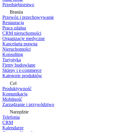
Przedsiębiorstwo
Branża
Przewóz i przechowywanie
Restauracja
Praca zdalna
CRM nieruchomości
Organizacje medyczne
Kancelaria prawna
Nieruchomości
Konsulting
Turystyka
Firmy budowlane
Sklepy i e-commerce
Kategorie produktów
Cel
Produktywność
Komunikacja
Mobilność
Zarządzanie i przywództwo
Narzędzie
Telefonia
CRM
Kalendarze