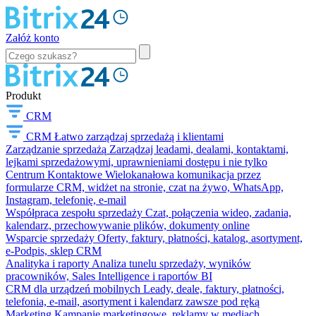
Załóż konto
Produkt
CRM
CRM
Łatwo zarządzaj sprzedażą i klientami
Zarządzanie sprzedażą
Zarządzaj leadami, dealami, kontaktami,
lejkami sprzedażowymi, uprawnieniami dostępu i nie tylko
Centrum Kontaktowe
Wielokanałowa komunikacja przez
formularze CRM, widżet na stronie, czat na żywo, WhatsApp,
Instagram, telefonię, e-mail
Współpraca zespołu sprzedaży
Czat, połączenia wideo, zadania,
kalendarz, przechowywanie plików, dokumenty online
Wsparcie sprzedaży
Oferty, faktury, płatności, katalog, asortyment,
e-Podpis, sklep CRM
Analityka i raporty
Analiza tunelu sprzedaży, wyników
pracowników, Sales Intelligence i raportów BI
CRM dla urządzeń mobilnych
Leady, deale, faktury, płatności,
telefonia, e-mail, asortyment i kalendarz zawsze pod ręką
Marketing
Kampanie marketingowe, reklamy w mediach