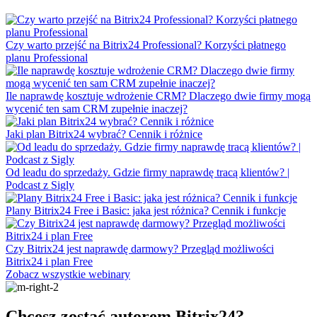
Czy warto przejść na Bitrix24 Professional? Korzyści płatnego
planu Professional
Ile naprawdę kosztuje wdrożenie CRM? Dlaczego dwie firmy mogą
wycenić ten sam CRM zupełnie inaczej?
Jaki plan Bitrix24 wybrać? Cennik i różnice
Od leadu do sprzedaży. Gdzie firmy naprawdę tracą klientów? |
Podcast z Sigly
Plany Bitrix24 Free i Basic: jaka jest różnica? Cennik i funkcje
Czy Bitrix24 jest naprawdę darmowy? Przegląd możliwości
Bitrix24 i plan Free
Zobacz wszystkie webinary
Chcesz zostać autorem Bitrix24?