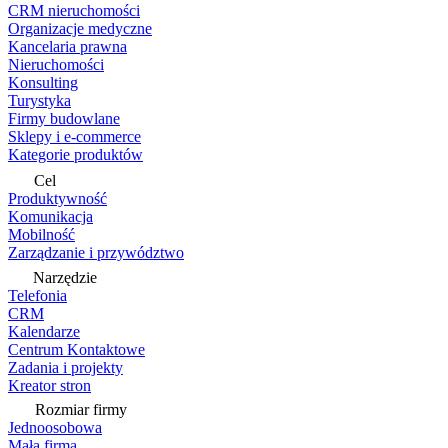
CRM nieruchomości
Organizacje medyczne
Kancelaria prawna
Nieruchomości
Konsulting
Turystyka
Firmy budowlane
Sklepy i e-commerce
Kategorie produktów
Cel
Produktywność
Komunikacja
Mobilność
Zarządzanie i przywództwo
Narzędzie
Telefonia
CRM
Kalendarze
Centrum Kontaktowe
Zadania i projekty
Kreator stron
Rozmiar firmy
Jednoosobowa
Mała firma