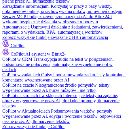
pisane przez AI, tłumaczenie tekstów
Zarządzanie informacjami
Korzystaj w pracy z bazy wiedzy,
dokumentów online, przechowywania plików, uprawnień dostępu
Serwer MCP
Podłącz zewnętrzne narzędzia AI do Bitrix24 i
wykonuj bezpieczne działania w obszarze roboczym
Automatyzacja
Usprawnij działania z żądaniami, zatwierdzeniami,
raportami o wydatkach, RPA, automatyzacją workflow
Zobacz wszystkie funkcje związane z HR i automatyzacją
CoPilot
CoPilot
AI asystent w Bitrix24
CoPilot w CRM
Transkrypcja audio na tekst w połączeniach,
podsumowanie połączenia, automatyczne wypełnianie pól w
dealach
CoPilot w zadaniach
Opisy i podsumowania zadań, listy kontrolne i
komentarze wygenerowane przez AI
CoPilot na czacie
Nieograniczone źródło pomysłów, teksty
wygenerowane przez AI, burze mózgów i nie tylko
CoPilot na stronach i w sklepach
Interesujące teksty na żądanie,
obrazy wygenerowane przez AI, dokładne prompty, tłumaczenie
tekstów
CoPilot w Aktualnościach
Podsumowania wątków, pomysły
wygenerowane przez AI, edycja i tworzenie tekstów, odpowiedzi
pisane przez AI, tłumaczenie tekstów
Zobacz wszystkie funkcje CoPilot