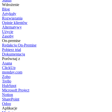
Status
Wdrożenie
Blog
Artykuły
Rozwiązania
Opinie klientów
Alternatywy
Użycie
Zasoby
On-premise
Redakcja On-Premise
Pobierz trial
Dokumentacja
Porównaj z
Asana
ClickUp
monday.com
Zoho
Trello
HubSpot
Microsoft Project
Notion
SharePoint
Odoo
Aplikacje