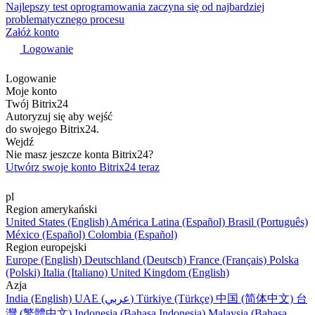
Najlepszy test oprogramowania zaczyna się od najbardziej
problematycznego procesu
Załóż konto
Logowanie
Logowanie
Moje konto
Twój Bitrix24
Autoryzuj się aby wejść
do swojego Bitrix24.
Wejdź
Nie masz jeszcze konta Bitrix24?
Utwórz swoje konto Bitrix24 teraz
pl
Region amerykański
United States (English)
América Latina (Español)
Brasil (Português)
México (Español)
Colombia (Español)
Region europejski
Europe (English)
Deutschland (Deutsch)
France (Français)
Polska
(Polski)
Italia (Italiano)
United Kingdom (English)
Azja
India (English)
UAE (عربي)
Türkiye (Türkçe)
中国 (简体中文)
台
灣 (繁體中文)
Indonesia (Bahasa Indonesia)
Malaysia (Bahasa