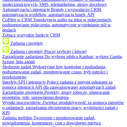
społecznościowych, SMS, telemarketing, strony docelowe
Automatyzacja i integracje
Reguły i wyzwalacze CRM,
automatyzacja workflow, automatyzacja tuneli, API
CoPilot w CRM
Transkrypcja audio na tekst w połączeniach,
podsumowanie połączenia, automatyczne wypełnianie pól w
dealach
Zobacz wszystkie funkcje CRM
Zadania i projekty
Zadania i projekty
Pracuj szybciej i łatwiej
Zarządzanie zadaniami
Do wyboru tablica Kanban, wykres Gantta,
Scrum, lista zadań
Śledzenie zadań
Wykorzystaj listy kontrolne i podzadania,
podsumowanie zadań, monitorowanie czasu, tryb ostrości i
przełożonego
Interfejs API i integracje
Połącz zadania z innymi usługami za
pomocą integracji API dla zaawansowanej automatyzacji zadań
Zarządzanie projektem
Projekty, grupy robocze, planowanie
projektów, role, uprawnienia dostępu
Wyniki pracowników
Zwiększ produktywność za pomocą raportów
o zadaniach, zarządzania obciążeniem pracy, wydajności zadań i
KPI
Zadania mobilne
Tworzenie i monitorowanie zadań,
powiadomienia, komentarze, czat z dowolnego miejsca