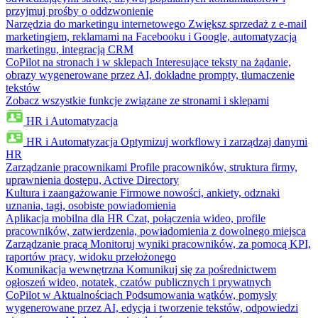
przyjmuj prośby o oddzwonienie
Narzędzia do marketingu internetowego
Zwiększ sprzedaż z e-mail
marketingiem, reklamami na Facebooku i Google, automatyzacją
marketingu, integracją CRM
CoPilot na stronach i w sklepach
Interesujące teksty na żądanie,
obrazy wygenerowane przez AI, dokładne prompty, tłumaczenie
tekstów
Zobacz wszystkie funkcje związane ze stronami i sklepami
HR i Automatyzacja
HR i Automatyzacja
Optymizuj workflowy i zarządzaj danymi
HR
Zarządzanie pracownikami
Profile pracowników, struktura firmy,
uprawnienia dostępu, Active Directory
Kultura i zaangażowanie
Firmowe nowości, ankiety, odznaki
uznania, tagi, osobiste powiadomienia
Aplikacja mobilna dla HR
Czat, połączenia wideo, profile
pracowników, zatwierdzenia, powiadomienia z dowolnego miejsca
Zarządzanie pracą
Monitoruj wyniki pracowników, za pomocą KPI,
raportów pracy, widoku przełożonego
Komunikacja wewnętrzna
Komunikuj się za pośrednictwem
ogłoszeń wideo, notatek, czatów publicznych i prywatnych
CoPilot w Aktualnościach
Podsumowania wątków, pomysły
wygenerowane przez AI, edycja i tworzenie tekstów, odpowiedzi