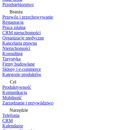
Przedsiębiorstwo
Branża
Przewóz i przechowywanie
Restauracja
Praca zdalna
CRM nieruchomości
Organizacje medyczne
Kancelaria prawna
Nieruchomości
Konsulting
Turystyka
Firmy budowlane
Sklepy i e-commerce
Kategorie produktów
Cel
Produktywność
Komunikacja
Mobilność
Zarządzanie i przywództwo
Narzędzie
Telefonia
CRM
Kalendarze