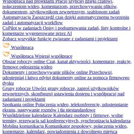
Współpraca nad projektami
Pracuj szybciej dzięki czatowi,
połączeniom wideo, komentarzom, przechowywaniu plików,
dokumentom, użytkownikom zewnętrznym, szablonom zadań
Automatyzacja
Zaoszczędź czas dzięki automatycznemu tworzeniu
zadań i automatyzacji workflow
CoPilot w zadaniach
Opisy i podsumowania zadań, listy kontrolne i
komentarze wygenerowane przez AI
Zobacz wszystkie funkcje związane z zadaniami i projektami
Współpraca
Współpraca
Wpieraj współpracę
Obszar roboczy online
Czat, kanał aktywności, komentarze, reakcje,
firmowe ogłoszenia wideo
Dokumenty i przechowywanie plików online
Przechowuj,
udostępniaj i łatwo edytuj dokumenty online za pomocą firmowego
dysku
Grupy robocze
Utwórz grupy robocze, zaproś użytkowników
zewnętrznych, skonfiguruj ustawienia dostępu i współpracuj nad
zadaniami i projektami
Spotkania online
Połączenia wideo, telekonferencje, udostępnianie
ekranu, nagrywanie rozmów i tła niestandardowe
Współdzielone kalendarze
Kalendarz osobisty i firmowe, wolne
terminy, rezerwacja sal konferencyjnych, synchronizacja kalendarza
Mobilna komunikacja
Komunikator zespołowy, połączenia wideo,
komentarze, kalendarz, powiadomienia z dowolnego miejsca