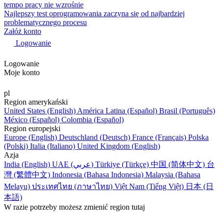
tempo pracy nie wzrośnie
Najlepszy test oprogramowania zaczyna się od najbardziej
problematycznego procesu
Załóż konto
Logowanie
Logowanie
Moje konto
pl
Region amerykański
United States (English)
América Latina (Español)
Brasil (Português)
México (Español)
Colombia (Español)
Region europejski
Europe (English)
Deutschland (Deutsch)
France (Français)
Polska
(Polski)
Italia (Italiano)
United Kingdom (English)
Azja
India (English)
UAE (عربي)
Türkiye (Türkçe)
中国 (简体中文)
台
灣 (繁體中文)
Indonesia (Bahasa Indonesia)
Malaysia (Bahasa
Melayu)
ประเทศไทย (ภาษาไทย)
Việt Nam (Tiếng Việt)
日本 (日
本語)
W razie potrzeby możesz zmienić region tutaj