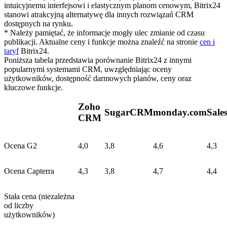
intuicyjnemu interfejsowi i elastycznym planom cenowym, Bitrix24
stanowi atrakcyjną alternatywę dla innych rozwiązań CRM
dostępnych na rynku.
* Należy pamiętać, że informacje mogły ulec zmianie od czasu
publikacji. Aktualne ceny i funkcje można znaleźć na stronie
cen i
taryf
Bitrix24.
Poniższa tabela przedstawia porównanie Bitrix24 z innymi
popularnymi systemami CRM, uwzględniając oceny
użytkowników, dostępność darmowych planów, ceny oraz
kluczowe funkcje.​
Zoho
SugarCRM
monday.com
Sale
CRM
Ocena G2
4,0
3,8
4,6
4,3
Ocena Capterra
4,3
3,8
4,7
4,4
Stała cena (niezależna
od liczby
użytkowników)