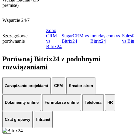
premise)
Wsparcie 24/7
Zoho
Szczegółowe
CRM
SugarCRM vs
monday.com vs
Salesf
porównanie
vs
Bitrix24
Bitrix24
vs Bit
Bitrix24
Porównaj Bitrix24 z podobnymi
rozwiązaniami
Zarządzanie projektami
CRM
Kreator stron
Dokumenty online
Formularze online
Telefonia
HR
Czat grupowy
Intranet