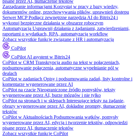
pisane przez AI, tłumaczenie tekstów
Zarządzanie informacjami
Korzystaj w pracy z bazy wiedzy,
dokumentów online, przechowywania plików, uprawnień dostępu
Serwer MCP
Podłącz zewnętrzne narzędzia AI do Bitrix24 i
wykonuj bezpieczne działania w obszarze roboczym
Automatyzacja
Usprawnij działania z żądaniami, zatwierdzeniami,
raportami o wydatkach, RPA, automatyzacją workflow
Zobacz wszystkie funkcje związane z HR i automatyzacją
CoPilot
CoPilot
AI asystent w Bitrix24
CoPilot w CRM
Transkrypcja audio na tekst w połączeniach,
podsumowanie połączenia, automatyczne wypełnianie pól w
dealach
CoPilot w zadaniach
Opisy i podsumowania zadań, listy kontrolne i
komentarze wygenerowane przez AI
CoPilot na czacie
Nieograniczone źródło pomysłów, teksty
wygenerowane przez AI, burze mózgów i nie tylko
CoPilot na stronach i w sklepach
Interesujące teksty na żądanie,
obrazy wygenerowane przez AI, dokładne prompty, tłumaczenie
tekstów
CoPilot w Aktualnościach
Podsumowania wątków, pomysły
wygenerowane przez AI, edycja i tworzenie tekstów, odpowiedzi
pisane przez AI, tłumaczenie tekstów
Zobacz wszystkie funkcje CoPilot