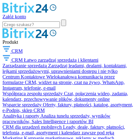
Załóż konto
Produkt
CRM
CRM
Łatwo zarządzaj sprzedażą i klientami
Zarządzanie sprzedażą
Zarządzaj leadami, dealami, kontaktami,
lejkami sprzedażowymi, uprawnieniami dostępu i nie tylko
Centrum Kontaktowe
Wielokanałowa komunikacja przez
formularze CRM, widżet na stronie, czat na żywo, WhatsApp,
Instagram, telefonię, e-mail
Współpraca zespołu sprzedaży
Czat, połączenia wideo, zadania,
kalendarz, przechowywanie plików, dokumenty online
Wsparcie sprzedaży
Oferty, faktury, płatności, katalog, asortyment,
e-Podpis, sklep CRM
Analityka i raporty
Analiza tunelu sprzedaży, wyników
pracowników, Sales Intelligence i raportów BI
CRM dla urządzeń mobilnych
Leady, deale, faktury, płatności,
telefonia, e-mail, asortyment i kalendarz zawsze pod ręką
Marketing
Kampanie marketingowe, reklamy w mediach