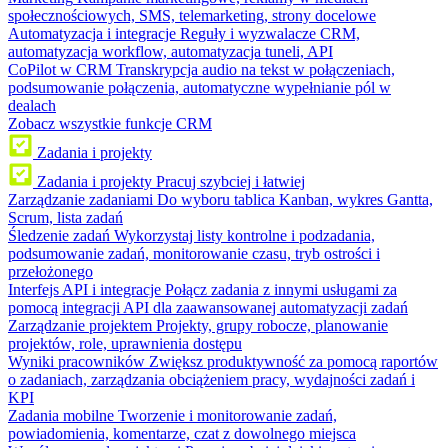
społecznościowych, SMS, telemarketing, strony docelowe
Automatyzacja i integracje
Reguły i wyzwalacze CRM,
automatyzacja workflow, automatyzacja tuneli, API
CoPilot w CRM
Transkrypcja audio na tekst w połączeniach,
podsumowanie połączenia, automatyczne wypełnianie pól w
dealach
Zobacz wszystkie funkcje CRM
Zadania i projekty
Zadania i projekty
Pracuj szybciej i łatwiej
Zarządzanie zadaniami
Do wyboru tablica Kanban, wykres Gantta,
Scrum, lista zadań
Śledzenie zadań
Wykorzystaj listy kontrolne i podzadania,
podsumowanie zadań, monitorowanie czasu, tryb ostrości i
przełożonego
Interfejs API i integracje
Połącz zadania z innymi usługami za
pomocą integracji API dla zaawansowanej automatyzacji zadań
Zarządzanie projektem
Projekty, grupy robocze, planowanie
projektów, role, uprawnienia dostępu
Wyniki pracowników
Zwiększ produktywność za pomocą raportów
o zadaniach, zarządzania obciążeniem pracy, wydajności zadań i
KPI
Zadania mobilne
Tworzenie i monitorowanie zadań,
powiadomienia, komentarze, czat z dowolnego miejsca