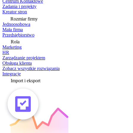
Centrum Kontaktowe
Zadania i projekty
Kreator stron
Rozmiar firmy
Jednoosobowa
Mała firma
Przedsiębiorstwo
Rola
Marketing
HR
Zarządzanie projektem
Obsługa klienta
Zobacz wszystkie rozwiązania
Integracje
Import i eksport