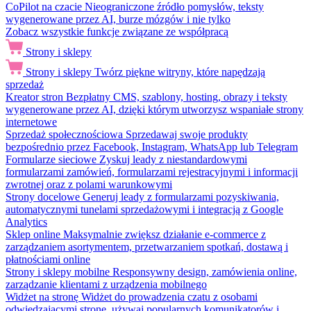
CoPilot na czacie
Nieograniczone źródło pomysłów, teksty
wygenerowane przez AI, burze mózgów i nie tylko
Zobacz wszystkie funkcje związane ze współpracą
Strony i sklepy
Strony i sklepy
Twórz piękne witryny, które napędzają
sprzedaż
Kreator stron
Bezpłatny CMS, szablony, hosting, obrazy i teksty
wygenerowane przez AI, dzięki którym utworzysz wspaniałe strony
internetowe
Sprzedaż społecznościowa
Sprzedawaj swoje produkty
bezpośrednio przez Facebook, Instagram, WhatsApp lub Telegram
Formularze sieciowe
Zyskuj leady z niestandardowymi
formularzami zamówień, formularzami rejestracyjnymi i informacji
zwrotnej oraz z polami warunkowymi
Strony docelowe
Generuj leady z formularzami pozyskiwania,
automatycznymi tunelami sprzedażowymi i integracją z Google
Analytics
Sklep online
Maksymalnie zwiększ działanie e-commerce z
zarządzaniem asortymentem, przetwarzaniem spotkań, dostawą i
płatnościami online
Strony i sklepy mobilne
Responsywny design, zamówienia online,
zarządzanie klientami z urządzenia mobilnego
Widżet na stronę
Widżet do prowadzenia czatu z osobami
odwiedzającymi stronę, używaj popularnych komunikatorów i