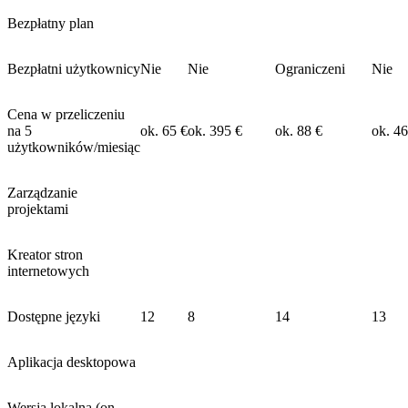
Bezpłatny plan
Bezpłatni użytkownicy
Nie
Nie
Ograniczeni
Nie
Cena w przeliczeniu
na 5
ok. 65 €
ok. 395 €
ok. 88 €
ok. 46
użytkowników/miesiąc
Zarządzanie
projektami
Kreator stron
internetowych
Dostępne języki
12
8
14
13
Aplikacja desktopowa
Wersja lokalna (on-