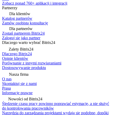
Zobacz ponad 760+ aplikacji i integracji
Partnerzy
Dla klientów
Katalog partnerów
Zamów osobistą konsultację
Dla partnerów
Zostań partnerem Bitrix24
Zaloguj się jako partner
Dlaczego warto wybrać Bitrix24
Zalety Bitrix24
Dlaczego Bitrix24
Opinie klientów
Porównanie z innymi rozwiązaniami
Dostosowywanie produktu
Nasza firma
O nas
Skontaktuj się z nami
Prasa
Informacje prawne
Nowości od Bitrix24
Śledzenie czasu pracy powinno poprawiać estymacje, a nie służyć
do kontrolowania pracowników
Narzędzia do zarządzania projektami wydają się podobne, dopóki