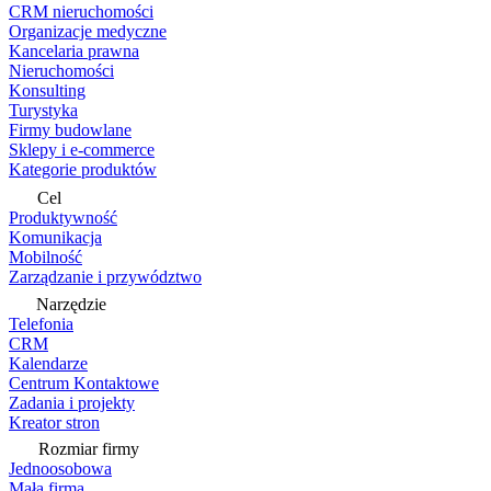
CRM nieruchomości
Organizacje medyczne
Kancelaria prawna
Nieruchomości
Konsulting
Turystyka
Firmy budowlane
Sklepy i e-commerce
Kategorie produktów
Cel
Produktywność
Komunikacja
Mobilność
Zarządzanie i przywództwo
Narzędzie
Telefonia
CRM
Kalendarze
Centrum Kontaktowe
Zadania i projekty
Kreator stron
Rozmiar firmy
Jednoosobowa
Mała firma